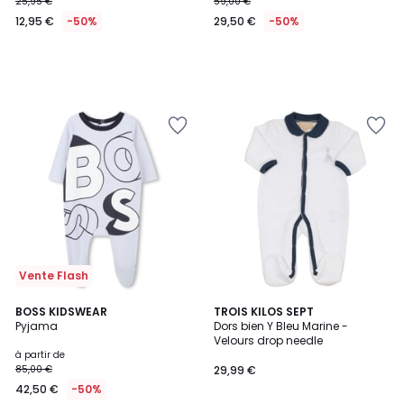
25,95 €
59,00 €
12,95 €
-50%
29,50 €
-50%
Vente Flash
BOSS KIDSWEAR
TROIS KILOS SEPT
Pyjama
Dors bien Y Bleu Marine -
Velours drop needle
à partir de
85,00 €
29,99 €
42,50 €
-50%