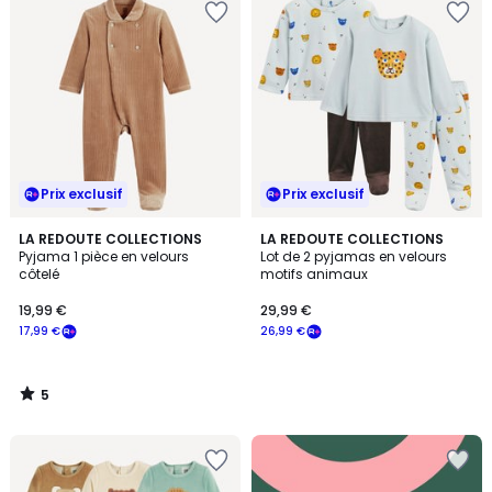
Prix exclusif
Prix exclusif
5
LA REDOUTE COLLECTIONS
LA REDOUTE COLLECTIONS
/
Pyjama 1 pièce en velours
Lot de 2 pyjamas en velours
5
côtelé
motifs animaux
19,99 €
29,99 €
17,99 €
26,99 €
5
/
5