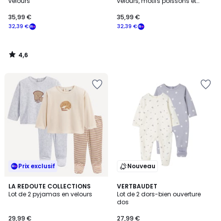
velours
velours, motifs poissons et
rayures
35,99 €
35,99 €
32,39 €
32,39 €
4,6
/
5
Prix exclusif
Nouveau
5
LA REDOUTE COLLECTIONS
VERTBAUDET
/
Lot de 2 pyjamas en velours
Lot de 2 dors-bien ouverture
5
dos
29,99 €
27,99 €