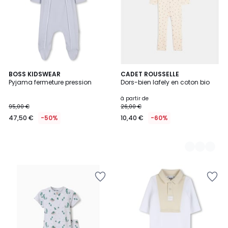
BOSS KIDSWEAR
3
CADET ROUSSELLE
Pyjama fermeture pression
Dors-bien lafely en coton bio
Couleurs
à partir de
95,00 €
26,00 €
47,50 €
-50%
10,40 €
-60%