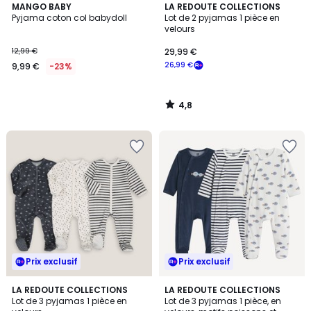
4,8
MANGO BABY
LA REDOUTE COLLECTIONS
/ 5
Pyjama coton col babydoll
Lot de 2 pyjamas 1 pièce en
velours
12,99 €
29,99 €
26,99 €
9,99 €
-23%
4,8
/
5
Prix exclusif
Prix exclusif
4,6
LA REDOUTE COLLECTIONS
LA REDOUTE COLLECTIONS
/ 5
Lot de 3 pyjamas 1 pièce en
Lot de 3 pyjamas 1 pièce, en