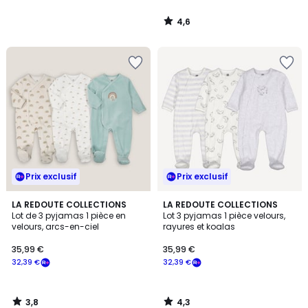
4,6
/
5
Prix exclusif
Prix exclusif
3,8
4,3
LA REDOUTE COLLECTIONS
LA REDOUTE COLLECTIONS
/ 5
/ 5
Lot de 3 pyjamas 1 pièce en
Lot 3 pyjamas 1 pièce velours,
velours, arcs-en-ciel
rayures et koalas
35,99 €
35,99 €
32,39 €
32,39 €
3,8
4,3
/
/