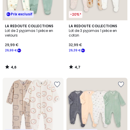
Prix exclusif
-20%*
4,6
4,7
LA REDOUTE COLLECTIONS
LA REDOUTE COLLECTIONS
/ 5
/ 5
Lot de 2 pyjamas 1 pièce en
Lot de 3 pyjamas 1 pièce en
velours
coton
29,99 €
32,99 €
26,99 €
26,39 €
4,6
4,7
/
/
5
5