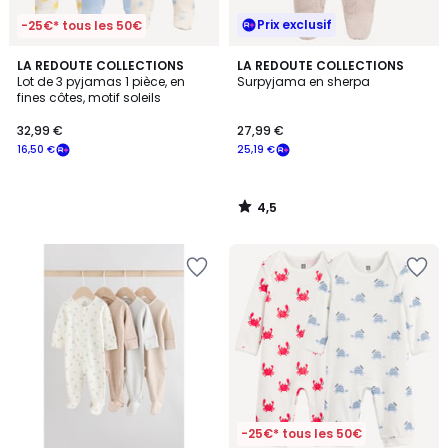
Prix exclusif
-25€* tous les 50€
4,5
LA REDOUTE COLLECTIONS
LA REDOUTE COLLECTIONS
/ 5
Lot de 3 pyjamas 1 pièce, en
Surpyjama en sherpa
fines côtes, motif soleils
32,99 €
27,99 €
16,50 €
25,19 €
4,5
/
5
-25€* tous les 50€