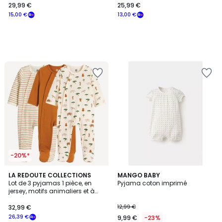
29,99 €
25,99 €
15,00 €
13,00 €
-20%*
LA REDOUTE COLLECTIONS
MANGO BABY
Lot de 3 pyjamas 1 pièce, en
Pyjama coton imprimé
jersey, motifs animaliers et à
rayures
32,99 €
12,99 €
26,39 €
9,99 €
-23%