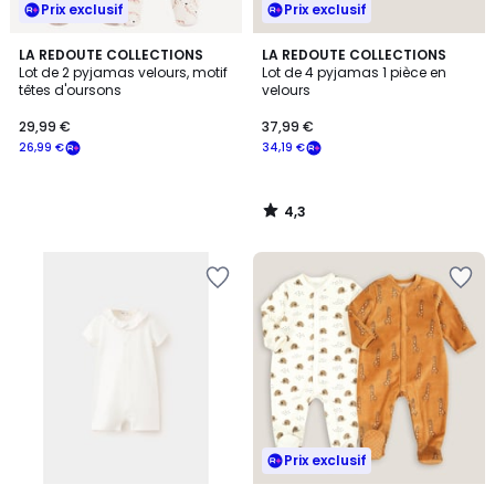
Prix exclusif
Prix exclusif
4,3
LA REDOUTE COLLECTIONS
LA REDOUTE COLLECTIONS
/ 5
Lot de 2 pyjamas velours, motif
Lot de 4 pyjamas 1 pièce en
têtes d'oursons
velours
29,99 €
37,99 €
26,99 €
34,19 €
4,3
/
5
Prix exclusif