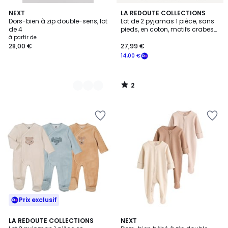
2
2
NEXT
LA REDOUTE COLLECTIONS
/
Dors-bien à zip double-sens, lot
Lot de 2 pyjamas 1 pièce, sans
Couleurs
5
de 4
pieds, en coton, motifs crabes
et tortues
à partir de
28,00 €
27,99 €
14,00 €
2
/
5
Prix exclusif
4,6
LA REDOUTE COLLECTIONS
NEXT