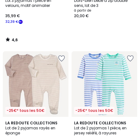
/ 5
Lot 3 pyjamas 1 pièce en
Dors-bien bébé à zip double
velours, motif animalier
sens, lot de 3
à partir de
35,99 €
20,00 €
32,39 €
4,6
/
5
-25€* tous les 50€
-25€* tous les 50€
LA REDOUTE COLLECTIONS
LA REDOUTE COLLECTIONS
Lot de 2 pyjamas rayés en
Lot de 2 pyjamas 1 pièce, en
éponge
jersey reliéfé, à rayures