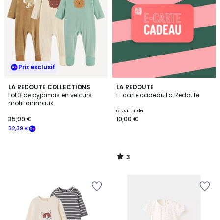
Prix exclusif
3
LA REDOUTE COLLECTIONS
LA REDOUTE
/
Lot 3 de pyjamas en velours
E-carte cadeau La Redoute
5
motif animaux
à partir de
35,99 €
10,00 €
32,39 €
3
/
5