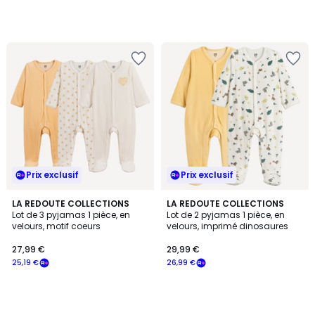
notre
programme
pour
payer
à
la
place
25,19
€.
Prix exclusif
Prix exclusif
LA REDOUTE COLLECTIONS
LA REDOUTE COLLECTIONS
Lot de 3 pyjamas 1 pièce, en
Lot de 2 pyjamas 1 pièce, en
velours, motif coeurs
velours, imprimé dinosaures
27,99 €
29,99 €
25,19 €
26,99 €