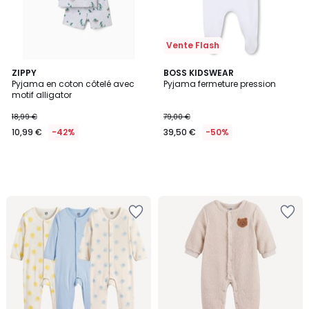
Vente Flash
ZIPPY
BOSS KIDSWEAR
Pyjama en coton côtelé avec
Pyjama fermeture pression
motif alligator
18,99 €
79,00 €
10,99 €
-42%
39,50 €
-50%