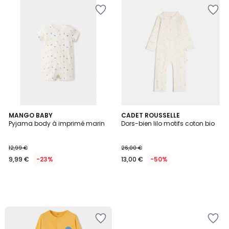
MANGO BABY
CADET ROUSSELLE
Pyjama body à imprimé marin
Dors-bien lilo motifs coton bio
12,99 €
26,00 €
9,99 €
-23%
13,00 €
-50%