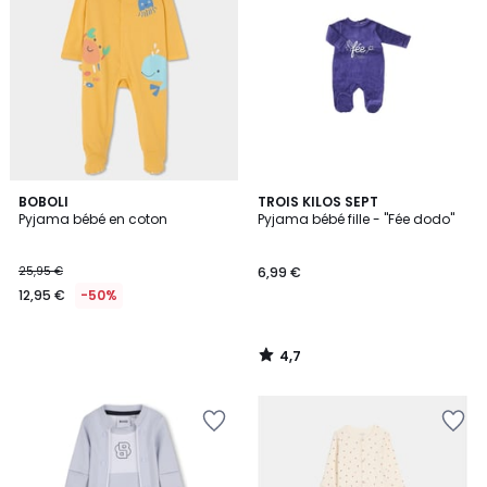
4,7
BOBOLI
TROIS KILOS SEPT
/ 5
Pyjama bébé en coton
Pyjama bébé fille - "Fée dodo"
25,95 €
6,99 €
12,95 €
-50%
4,7
/
5