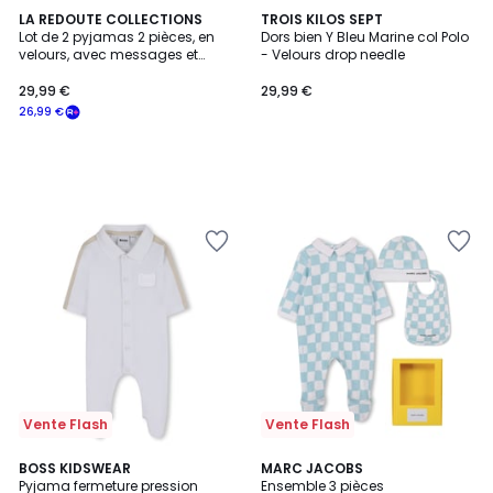
LA REDOUTE COLLECTIONS
TROIS KILOS SEPT
Lot de 2 pyjamas 2 pièces, en
Dors bien Y Bleu Marine col Polo
velours, avec messages et
- Velours drop needle
rayures
29,99 €
29,99 €
26,99 €
Vente Flash
Vente Flash
3
BOSS KIDSWEAR
2
MARC JACOBS
Pyjama fermeture pression
Ensemble 3 pièces
Couleurs
Couleurs