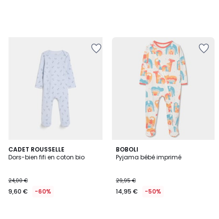
CADET ROUSSELLE
BOBOLI
Dors-bien fifi en coton bio
Pyjama bébé imprimé
24,00 €
29,95 €
9,60 €
-60%
14,95 €
-50%