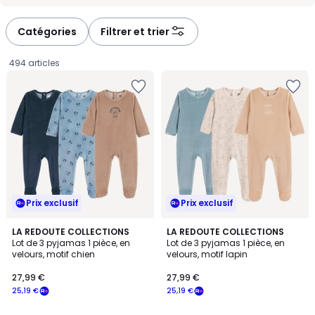
-
-
défiler
défiler
à
à
Catégories
Filtrer et trier
gauche
droite
494 articles
Prix exclusif
Prix exclusif
LA REDOUTE COLLECTIONS
LA REDOUTE COLLECTIONS
Lot de 3 pyjamas 1 pièce, en
Lot de 3 pyjamas 1 pièce, en
velours, motif chien
velours, motif lapin
27,99
27,99 €
27,99 €
€
25,19 €
25,19 €
souscrivez
à