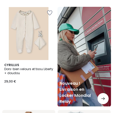
5
5
Nouveau
!
Livraison
en
Locker
Mondial
Relay
CYRILLUS
Dors-bien velours et tissu Liberty
+ doudou
29,00 €
Nouveau !
Livraison en
Locker Mondial
Relay