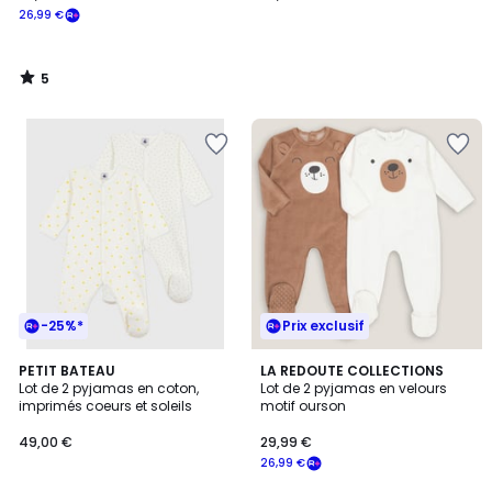
26,99 €
5
/
5
-25%*
Prix exclusif
4,6
PETIT BATEAU
LA REDOUTE COLLECTIONS
/ 5
Lot de 2 pyjamas en coton,
Lot de 2 pyjamas en velours
imprimés coeurs et soleils
motif ourson
49,00 €
29,99 €
26,99 €