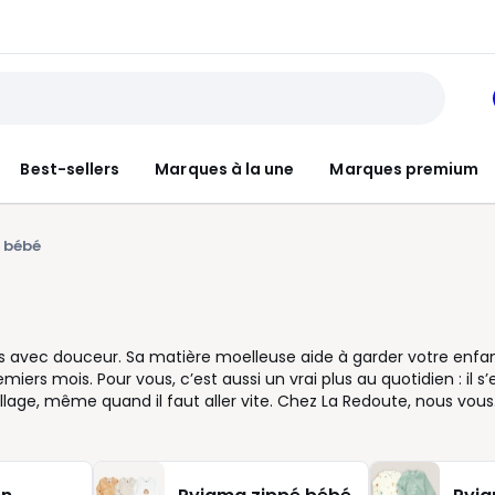
Best-sellers
Marques à la une
Marques premium
 bébé
s avec douceur. Sa matière moelleuse aide à garder votre enfa
ers mois. Pour vous, c’est aussi un vrai plus au quotidien : il s’e
llage, même quand il faut aller vite. Chez La Redoute, nous vous
: ouverture pressionnée devant ou à l’entrejambe, col bien dess
 sobres. Vous choisissez le pyjama velours bébé selon la saison, l
ison comme pour les moments cocooning du matin. Côté pratique
s sans stress. Si vous hésitez entre deux tailles, pensez au con