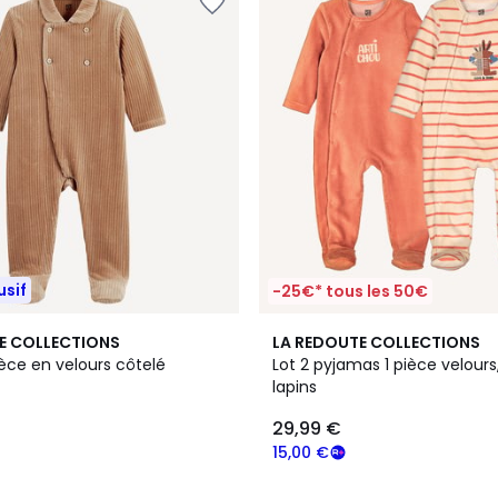
usif
-25€* tous les 50€
4,3
E COLLECTIONS
LA REDOUTE COLLECTIONS
/ 5
èce en velours côtelé
Lot 2 pyjamas 1 pièce velours
lapins
29,99 €
15,00 €