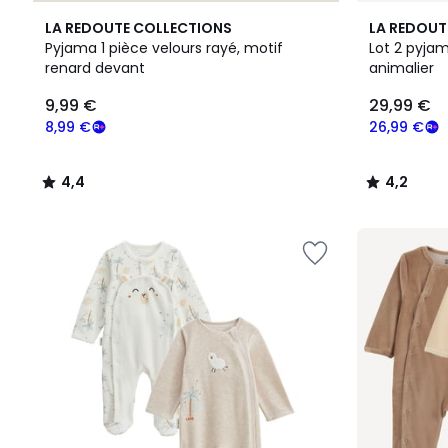
4,4
4,2
LA REDOUTE COLLECTIONS
LA REDOUT
/ 5
/ 5
Pyjama 1 pièce velours rayé, motif
Lot 2 pyjam
renard devant
animalier
9,99 €
29,99 €
8,99 €
26,99 €
4,4
4,2
/
/
5
5