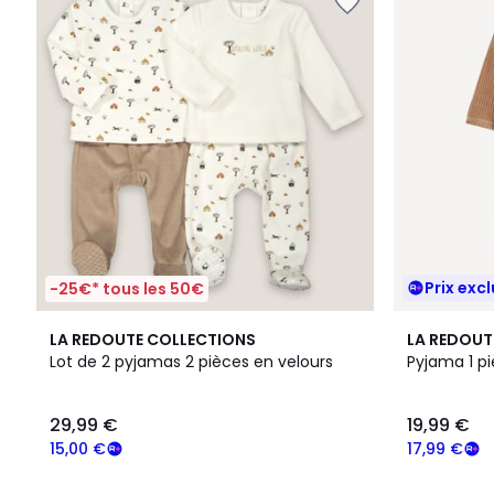
Prix excl
-25€* tous les 50€
4,7
5
LA REDOUTE COLLECTIONS
LA REDOUT
/ 5
/
Lot de 2 pyjamas 2 pièces en velours
Pyjama 1 pi
5
29,99 €
19,99 €
15,00 €
17,99 €