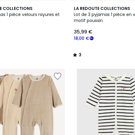
3
E COLLECTIONS
LA REDOUTE COLLECTIONS
/
as 1 pièce velours rayures et
Lot de 3 pyjamas 1 pièce en v
5
motif poussin
35,99 €
18,00 €
3
/
5