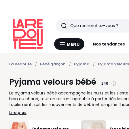
Rechercher
Derniers
Nos tendances
MENU
Menu
articles
La
Redoute
vus
La Redoute
Bébé garçon
Pyjama
Pyjama velours
Pyjama velours bébé
246
Le pyjama velours bébé accompagne les nuits et les sieste
bien au chaud, tout en restant agréable à porter dès les premi
facilement, suit les mouvements de bébé et simplifie l’habi
proposons des modèles pensés pour la vie de tous les jours 
Lire plus
pieds intégrés selon les tailles, imprimés tendres ou coloris
de votre enfant et vos habitudes, pour les nuits à la ma
avoir plusieurs pyjamas d’avance permet de gérer les change