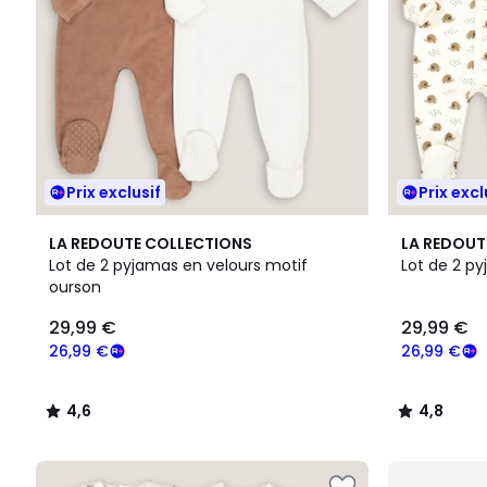
Prix exclusif
Prix excl
4,6
4,8
LA REDOUTE COLLECTIONS
LA REDOUT
/ 5
/ 5
Lot de 2 pyjamas en velours motif
Lot de 2 py
ourson
29,99 €
29,99 €
26,99 €
26,99 €
4,6
4,8
/
/
5
5