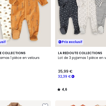
usif
Prix exclusif
4,6
E COLLECTIONS
LA REDOUTE COLLECTIONS
/ 5
jamas 1 pièce en velours
Lot de 3 pyjamas 1 pièce en 
35,99 €
32,39 €
4,6
/
5