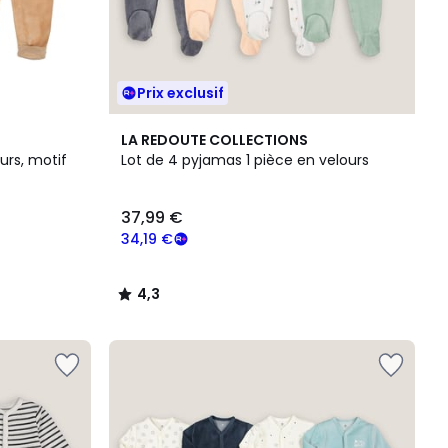
Prix exclusif
4,3
LA REDOUTE COLLECTIONS
/ 5
urs, motif
Lot de 4 pyjamas 1 pièce en velours
37,99 €
34,19 €
4,3
/
5