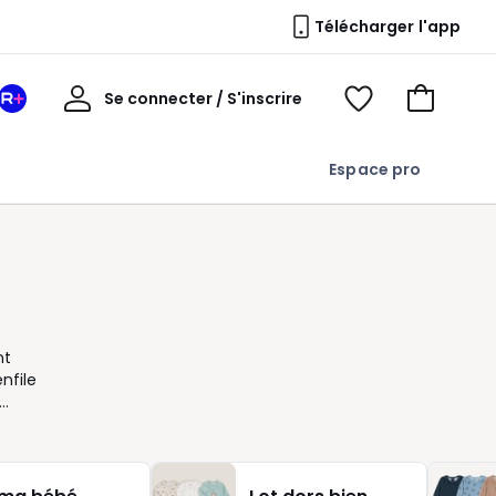
Télécharger l'app
Mon
Se connecter / S'inscrire
Mon
Voir
Voir
compte
espace
mes
mon
La
favoris
panier
Espace pro
Redoute
+
nt
nfile
iné,
’âge
,
fort