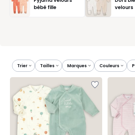
Pyjama velours
Dors bi
de bébé et à sa liberté de mouvement pour dormir, gigoter
bébé fille
velours
Trier
tailles
marques
couleurs