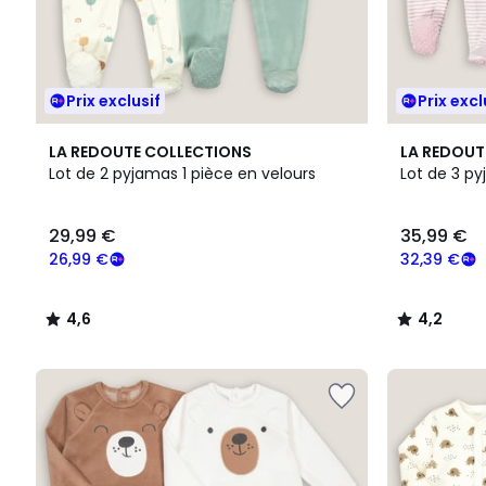
Prix exclusif
Prix excl
4,6
4,2
LA REDOUTE COLLECTIONS
LA REDOUT
/ 5
/ 5
Lot de 2 pyjamas 1 pièce en velours
Lot de 3 py
29,99
29,99 €
35,99 €
€
souscrivez
26,99 €
32,39 €
à
notre
4,6
4,2
programme
/
/
pour
5
5
payer
à
la
place
26,99
€.