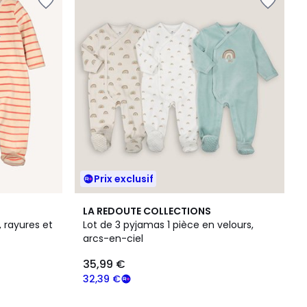
Prix exclusif
3,8
LA REDOUTE COLLECTIONS
/ 5
, rayures et
Lot de 3 pyjamas 1 pièce en velours,
arcs-en-ciel
35,99 €
32,39 €