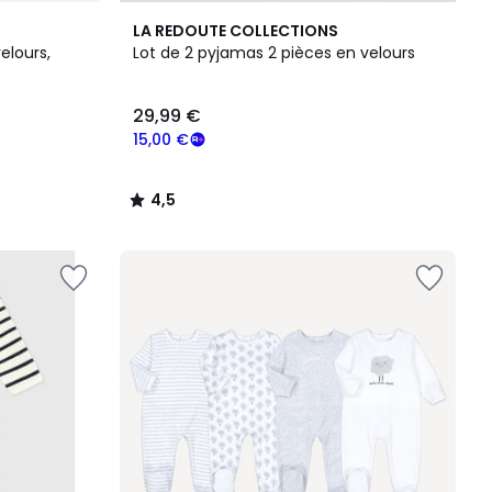
4,5
LA REDOUTE COLLECTIONS
/ 5
elours,
Lot de 2 pyjamas 2 pièces en velours
29,99 €
15,00 €
4,5
/
5