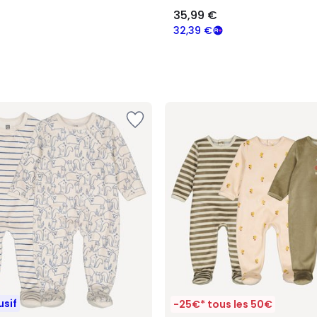
35,99 €
32,39 €
usif
-25€* tous les 50€