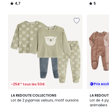
4,7
5
/
/
5
5
Prix excl
-25€* tous les 50€
LA REDOUTE COLLECTIONS
LA REDOUT
Lot de 2 pyjamas velours, motif oursons
Lot de 4 py
animaliers