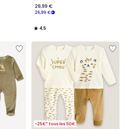
29,99 €
26,99 €
4,5
/
5
-25€* tous les 50€