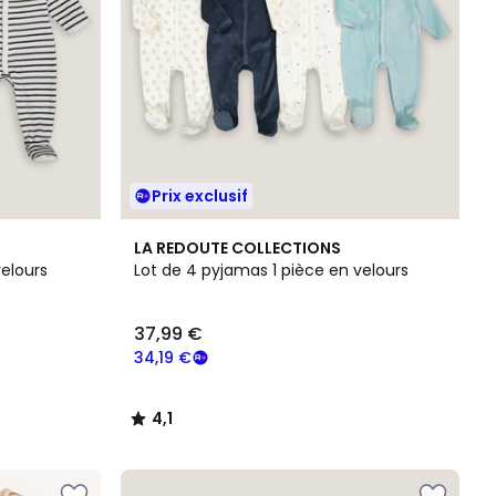
Prix exclusif
4,1
LA REDOUTE COLLECTIONS
/ 5
velours
Lot de 4 pyjamas 1 pièce en velours
37,99 €
34,19 €
4,1
/
5