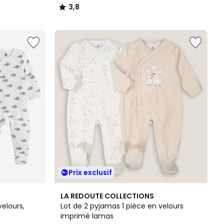
3,8
/
5
Prix exclusif
4,5
LA REDOUTE COLLECTIONS
/ 5
velours,
Lot de 2 pyjamas 1 pièce en velours
imprimé lamas