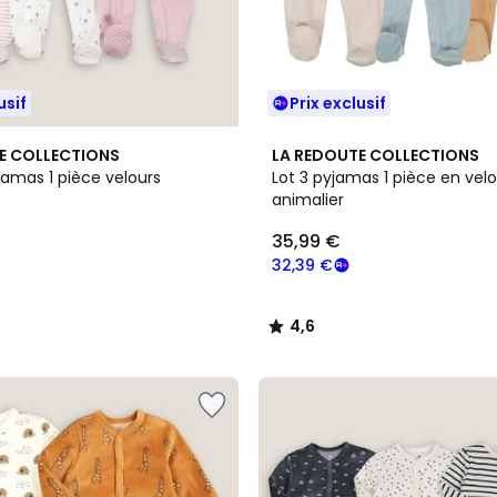
usif
Prix exclusif
4,6
E COLLECTIONS
LA REDOUTE COLLECTIONS
/ 5
jamas 1 pièce velours
Lot 3 pyjamas 1 pièce en velo
animalier
35,99 €
32,39 €
4,6
/
5