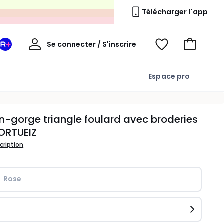
s
Télécharger l'app
Mon
Se connecter / S'inscrire
Mon
Voir
Voir
compte
espace
mes
mon
La
favoris
panier
Espace pro
Redoute
+
n-gorge triangle foulard avec broderies
ORTUEIZ
scription
Rose