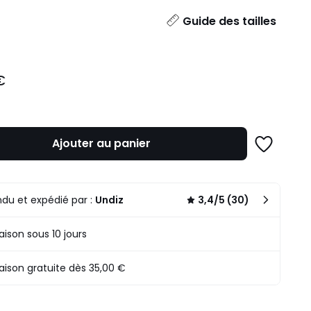
ité
Guide des tailles
€
Ajouter au panier
Ajouter
à
une
liste
du et expédié par :
Undiz
3,4/5 (30)
raison sous 10 jours
raison gratuite dès 35,00 €