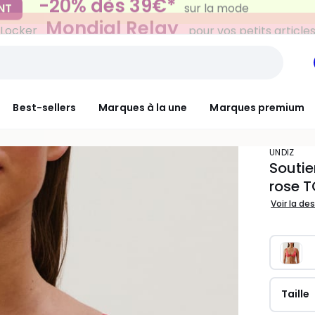
Mondial Relay
 Locker
pour vos petits article
Best-sellers
Marques à la une
Marques premium
UNDIZ
Soutie
rose T
Voir la de
Taille