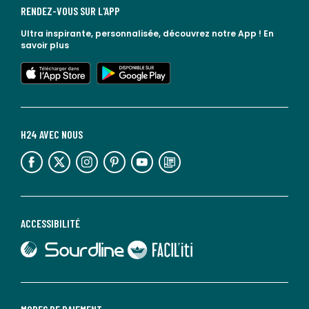
RENDEZ-VOUS SUR L'APP
Ultra inspirante, personnalisée, découvrez notre App !
En
savoir plus
lien vers l'app store
lien vers google play
H24 AVEC NOUS
lien vers l'espace réseaux sociaux
lien vers l'espace réseaux sociaux
lien vers l'espace réseaux sociaux
lien vers l'espace réseaux sociaux
lien vers l'espace réseaux sociaux
lien vers le blog la redoute
ACCESSIBILITÉ
lien vers Sourdline
lien vers Faciliti