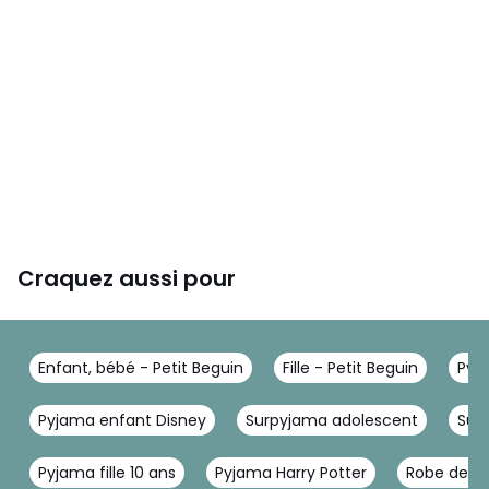
Craquez aussi pour
Enfant, bébé - Petit Beguin
Fille - Petit Beguin
Pyj
Pyjama enfant Disney
Surpyjama adolescent
Sur
Pyjama fille 10 ans
Pyjama Harry Potter
Robe de c