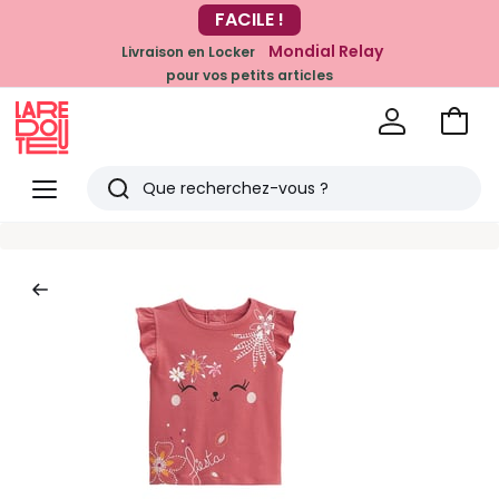
-20% dès 39€*
FACILE !
sur la mode
Mondial Relay
Livraison en Locker
pour vos petits articles
Voir
mon
La
panie
Redoute
Menu
Rechercher
Derniers
articles
vus