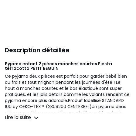
Description détaillée
Pyjama enfant 2 pièces manches courtes Fiesta
terracotta
PETIT BEGUIN
Ce pyjama deux pièces est parfait pour garder bébé bien
au frais et tout mignon pendant les journées d'été ! Le
haut à manches courtes et le bas élastiqué sont super
pratiques, et les jolis détails comme les volants rendent ce
pyjama encore plus adorable.Produit labellisé STANDARD
100 by OEKO-TEX ® (2309200 CENTEXBEL)Un pyjama deux
pièces pour faire comme les grands !Des petits volants
Lire la suite
trop mignons sur les épaules Photos non contractuelles :
les visuels sont fournis à titre illustratif. Les accessoires
visibles ne sont pas inclus, l'offre concerne uniquement les