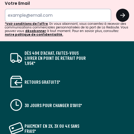
Votre Email
OK
*Voir conditions de l'offre
. En vous abonnant, vous consentez à recevoir des
communications commerciales personnalisées de la part de La Redoute. Vous
pouvez vous
désabonner
à tout moment. Pour en savoir plus, consultez
notre politique de confidentialité.
DÈS 49€ D’ACHAT, FAITES-VOUS
LIVRER EN POINT DE RETRAIT POUR
1,95€*
RETOURS GRATUITS*
30 JOURS POUR CHANGER D'AVIS*
PAIEMENT EN 2X, 3X OU 4X SANS
FRAIS*