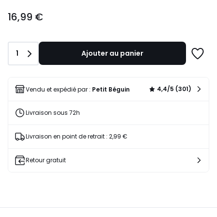
16,99
16,99 €
€.
Quantité
1
Ajouter au panier
Ajoute
à
une
liste
4,4/5 (301)
Vendu et expédié par :
Petit Béguin
Livraison sous 72h
Livraison en point de retrait : 2,99 €
Retour gratuit