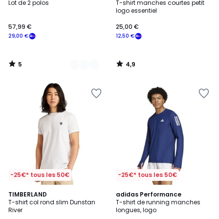
/
/ 5
Lot de 2 polos
T-shirt manches courtes petit
Couleurs
5
logo essentiel
57,99 €
25,00 €
29,00 €
12,50 €
5
4,9
/
/
5
5
-25€* tous les 50€
-25€* tous les 50€
4,9
4,8
TIMBERLAND
3
adidas Performance
/ 5
/ 5
T-shirt col rond slim Dunstan
T-shirt de running manches
Couleurs
River
longues, logo