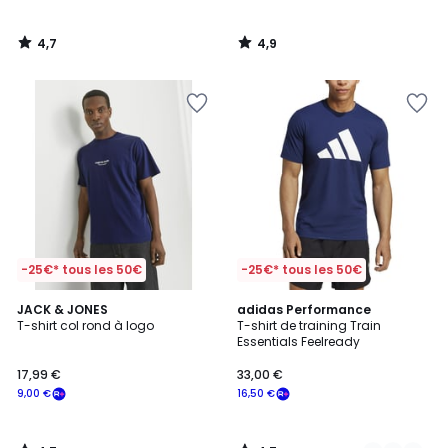
à
notre
4,7
4,9
programme
/
/
5
5
pour
payer
à
la
place
25,00
€.
-25€* tous les 50€
-25€* tous les 50€
4,7
4,7
JACK & JONES
2
adidas Performance
/ 5
/ 5
T-shirt col rond à logo
T-shirt de training Train
Couleurs
Essentials Feelready
17,99 €
33,00 €
9,00 €
16,50 €