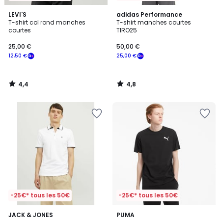
4,4
4,8
LEVI'S
adidas Performance
/ 5
/ 5
T-shirt col rond manches
T-shirt manches courtes
courtes
TIRO25
25,00 €
50,00 €
12,50 €
25,00 €
4,4
4,8
/
/
5
5
-25€* tous les 50€
-25€* tous les 50€
5
4,9
2
JACK & JONES
PUMA