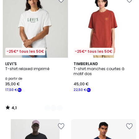
-25€* tous les 50€
-25€* tous les 50€
4,1
5
LEVI'S
TIMBERLAND
/ 5
T-shirt relaxed imprimé
T-shirt manches courtes à
Couleurs
motif dos
à partir de
35,00 €
45,00 €
17,50 €
22,50 €
4,1
/
5