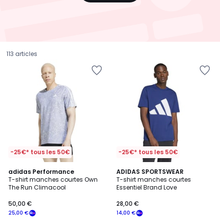
113 articles
-25€* tous les 50€
-25€* tous les 50€
4,7
4,9
adidas Performance
ADIDAS SPORTSWEAR
/ 5
/ 5
T-shirt manches courtes Own
T-shirt manches courtes
The Run Climacool
Essentiel Brand Love
50,00
50,00 €
28,00 €
€
25,00 €
14,00 €
souscrivez