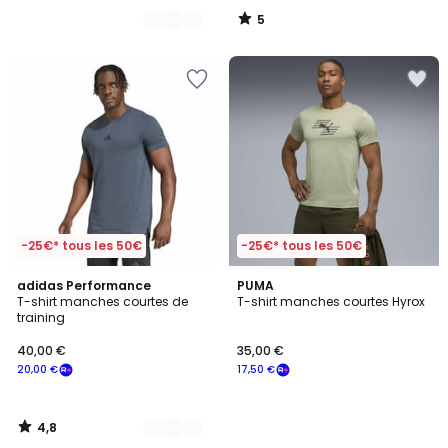
5
/
5
-25€* tous les 50€
-25€* tous les 50€
4,8
2
adidas Performance
PUMA
/ 5
T-shirt manches courtes de
T-shirt manches courtes Hyrox
Couleurs
training
40,00 €
35,00 €
20,00 €
17,50 €
4,8
/