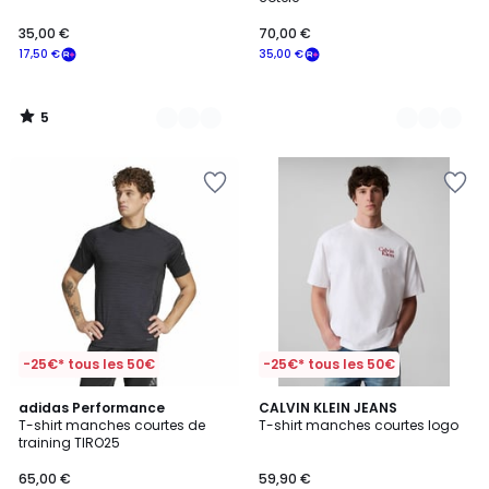
35,00 €
70,00 €
17,50 €
35,00 €
5
/
5
-25€* tous les 50€
-25€* tous les 50€
4,7
adidas Performance
2
CALVIN KLEIN JEANS
/ 5
T-shirt manches courtes de
T-shirt manches courtes logo
Couleurs
training TIRO25
65,00 €
59,90 €