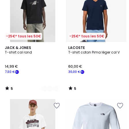
-25€* tous les 50€
-25€* tous les 50€
5
5
2
JACK & JONES
LACOSTE
/
/
T-shirt col rond
T-shirt coton Pima léger col V
Couleurs
5
5
14,99 €
60,00 €
7,50 €
30,00 €
5
5
/
/
5
5