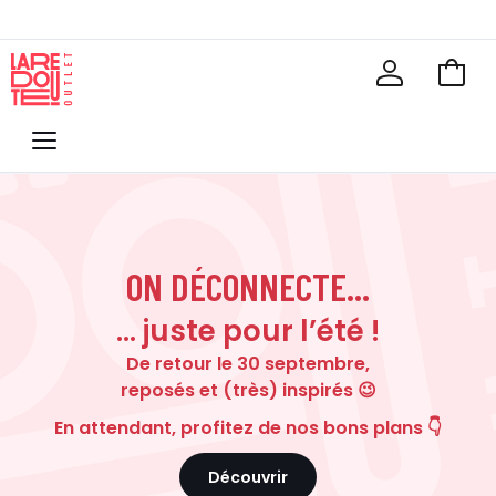
Voir
mon
La
panie
Redoute
Menu
ON DÉCONNECTE...
… juste pour l’été !
De retour le 30 septembre,
reposés et (très) inspirés 😉
En attendant, profitez de nos bons plans 👇
Découvrir