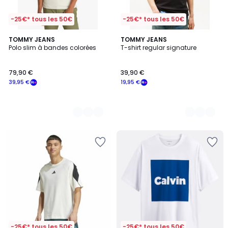
-25€* tous les 50€
-25€* tous les 50€
3
TOMMY JEANS
2
TOMMY JEANS
Polo slim à bandes colorées
T-shirt regular signature
Couleurs
Couleurs
79,90 €
39,90 €
39,95 €
19,95 €
-25€* tous les 50€
-25€* tous les 50€