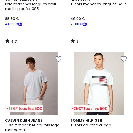
/ 5
/
Polo manches longues droit
T-shirt manches longues Salis
5
maille piquée 1985
89,90 €
46,00 €
44,95 €
23,00 €
4,7
5
/
/
5
5
-25€* tous les 50€
-25€* tous les 50€
CALVIN KLEIN JEANS
TOMMY HILFIGER
T-shirt manches courtes logo
T-shirt col rond à logo
monogram