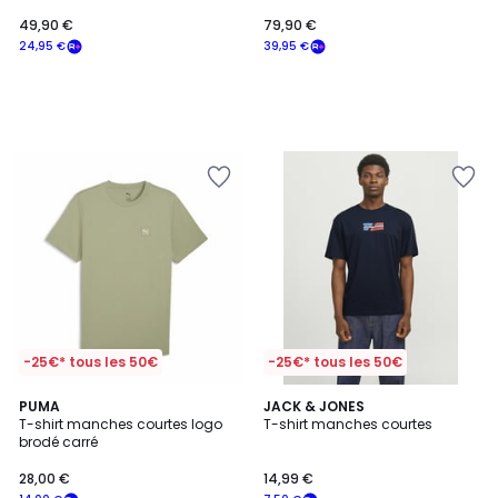
49,90 €
79,90 €
24,95 €
39,95 €
-25€* tous les 50€
-25€* tous les 50€
5
5
2
PUMA
JACK & JONES
/
/
T-shirt manches courtes logo
T-shirt manches courtes
Couleurs
5
5
brodé carré
28,00 €
14,99 €