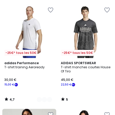
5
-25€* tous les 50€
-25€* tous les 50€
4,7
5
8
adidas Performance
ADIDAS SPORTSWEAR
/ 5
/
T-shirt training Aeroready
T-shirt manches courtes House
Couleurs
5
Of Tiro
30,00 €
45,00 €
15,00 €
22,50 €
4,7
5
/
/
5
5