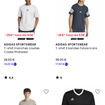
-25€* tous les 50€
-25€* tous les 50€
4,9
5
ADIDAS SPORTSWEAR
ADIDAS SPORTSWEAR
/ 5
/
T-shirt manches courtes
T-shirt 3 bandes Future Icons
5
Codes Photoreal
28,00 €
35,00 €
14,00 €
17,50 €
4,9
5
/
/
5
5