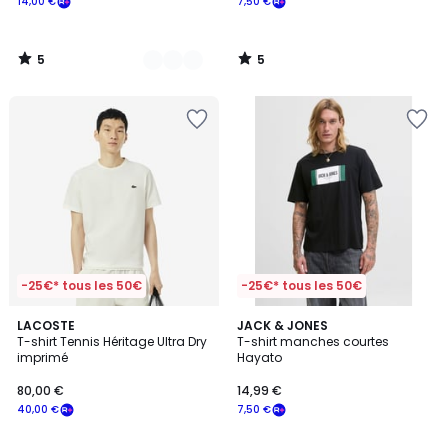
14,00 €
7,50 €
5
5
/
/
5
5
-25€* tous les 50€
-25€* tous les 50€
5
2
LACOSTE
JACK & JONES
/
T-shirt Tennis Héritage Ultra Dry
T-shirt manches courtes
Couleurs
5
imprimé
Hayato
80,00 €
14,99 €
40,00 €
7,50 €