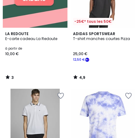
-25€* tous les 50€
3
4,9
LA REDOUTE
ADIDAS SPORTSWEAR
/
/ 5
E-carte cadeau La Redoute
T-shirt manches courtes Pizza
5
à partir de
10,00 €
25,00 €
12,50 €
3
4,9
/
/
5
5