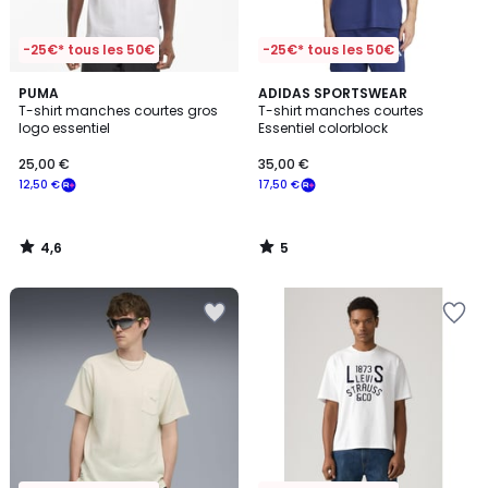
-25€* tous les 50€
-25€* tous les 50€
4,6
5
PUMA
ADIDAS SPORTSWEAR
/ 5
/
T-shirt manches courtes gros
T-shirt manches courtes
5
logo essentiel
Essentiel colorblock
25,00 €
35,00 €
12,50 €
17,50 €
4,6
5
/
/
5
5