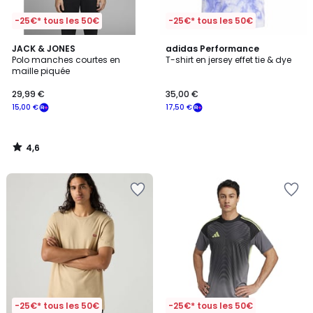
-25€* tous les 50€
-25€* tous les 50€
4,6
JACK & JONES
adidas Performance
/ 5
Polo manches courtes en
T-shirt en jersey effet tie & dye
maille piquée
29,99 €
35,00 €
15,00 €
17,50 €
4,6
/
5
-25€* tous les 50€
-25€* tous les 50€