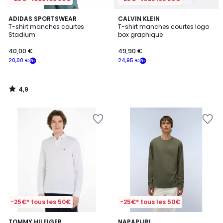
4,9
ADIDAS SPORTSWEAR
CALVIN KLEIN
/ 5
T-shirt manches courtes
T-shirt manches courtes logo
Stadium
box graphique
40,00 €
49,90 €
20,00 €
24,95 €
4,9
/
5
-25€* tous les 50€
-25€* tous les 50€
4,7
5
TOMMY HILFIGER
NAPAPIJRI