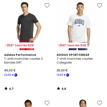
-25€* tous les 50€
-25€* tous les 50€
4,7
4,8
adidas Performance
ADIDAS SPORTSWEAR
/ 5
/ 5
T-shirt manches courtes 3
T-shirt manches courtes
bandes D4T
Collegiate
45,00 €
25,00 €
22,50 €
12,50 €
4,7
4,8
/
/
5
5