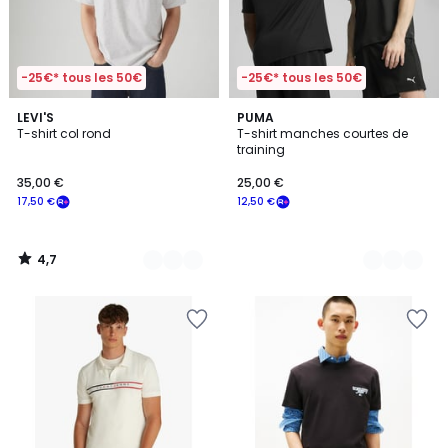
-25€* tous les 50€
-25€* tous les 50€
4,7
4
LEVI'S
2
PUMA
/ 5
T-shirt col rond
T-shirt manches courtes de
Couleurs
Couleurs
training
35,00 €
25,00 €
17,50 €
12,50 €
4,7
/
5