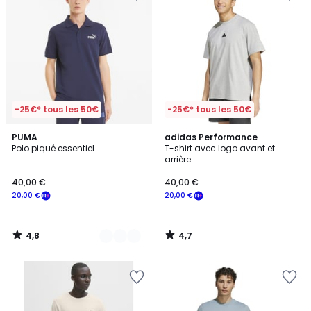
-25€* tous les 50€
-25€* tous les 50€
4,8
4,7
4
PUMA
adidas Performance
/ 5
/ 5
Polo piqué essentiel
T-shirt avec logo avant et
Couleurs
arrière
40,00 €
40,00 €
20,00 €
20,00 €
4,8
4,7
/
/
5
5