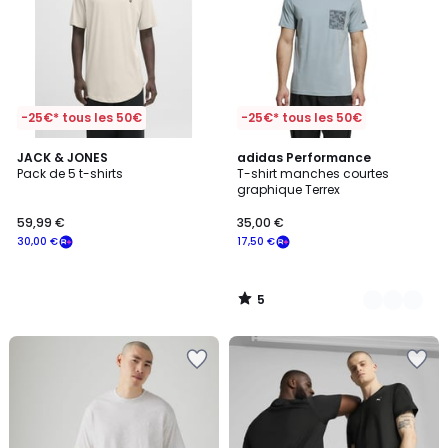
-25€* tous les 50€
-25€* tous les 50€
5
JACK & JONES
2
adidas Performance
/
Pack de 5 t-shirts
T-shirt manches courtes
Couleurs
5
graphique Terrex
59,99 €
35,00 €
30,00 €
17,50 €
5
/
5