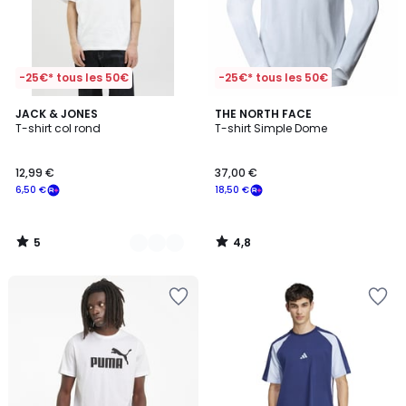
-25€* tous les 50€
-25€* tous les 50€
5
4,8
5
JACK & JONES
THE NORTH FACE
/
/ 5
T-shirt col rond
T-shirt Simple Dome
Couleurs
5
12,99 €
37,00 €
6,50 €
18,50 €
5
4,8
/
/
5
5