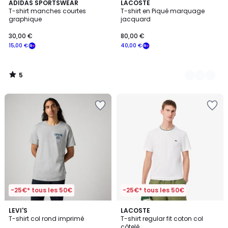
5
ADIDAS SPORTSWEAR
2
LACOSTE
/
T-shirt manches courtes
T-shirt en Piqué marquage
Couleurs
5
graphique
jacquard
30,00 €
80,00 €
15,00 €
40,00 €
5
/
5
-25€* tous les 50€
-25€* tous les 50€
5
2
LEVI'S
3
LACOSTE
/
T-shirt col rond imprimé
T-shirt regular fit coton col
Couleurs
Couleurs
5
côtelé