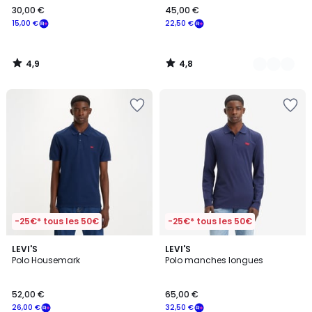
30,00 €
45,00 €
15,00 €
22,50 €
4,9
4,8
/
/
5
5
-25€* tous les 50€
-25€* tous les 50€
4,8
4,7
3
LEVI'S
LEVI'S
/ 5
/ 5
Polo Housemark
Polo manches longues
Couleurs
52,00 €
65,00 €
26,00 €
32,50 €