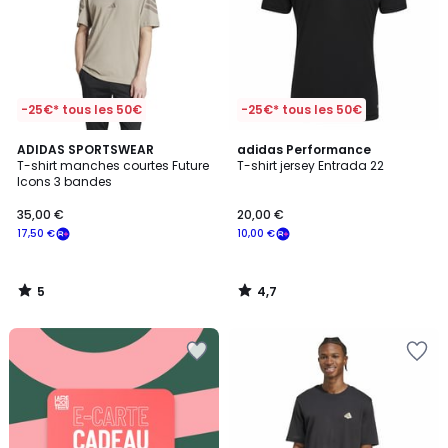
-25€* tous les 50€
-25€* tous les 50€
5
4,7
ADIDAS SPORTSWEAR
adidas Performance
/
/ 5
T-shirt manches courtes Future
T-shirt jersey Entrada 22
5
Icons 3 bandes
35,00 €
20,00 €
17,50 €
10,00 €
5
4,7
/
/
5
5