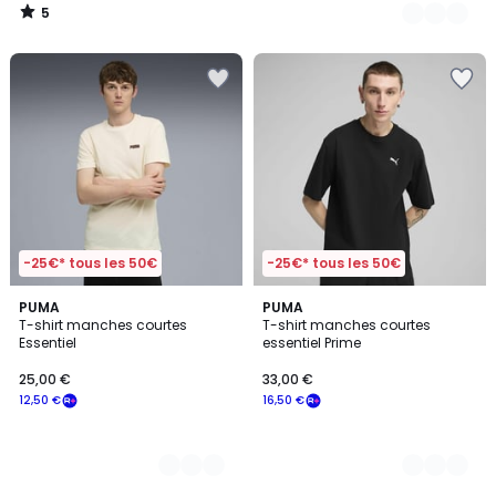
5
/
5
-25€* tous les 50€
-25€* tous les 50€
5
PUMA
3
PUMA
T-shirt manches courtes
T-shirt manches courtes
Couleurs
Couleurs
Essentiel
essentiel Prime
25,00 €
33,00 €
12,50 €
16,50 €