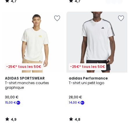
4,7
4,7
/
/
5
5
-25€* tous les 50€
-25€* tous les 50€
4,9
4,8
ADIDAS SPORTSWEAR
adidas Performance
/ 5
/ 5
T-shirt manches courtes
T-shirt uni petit logo
graphique
30,00 €
28,00 €
15,00 €
14,00 €
4,9
4,8
/
/
5
5