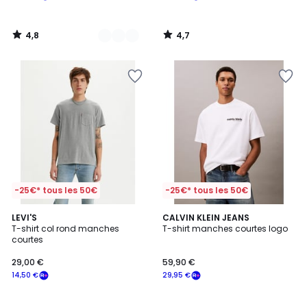
4,8
4,7
/
/
5
5
-25€* tous les 50€
-25€* tous les 50€
5
LEVI'S
2
CALVIN KLEIN JEANS
/
T-shirt col rond manches
T-shirt manches courtes logo
Couleurs
5
courtes
29,00 €
59,90 €
14,50 €
29,95 €