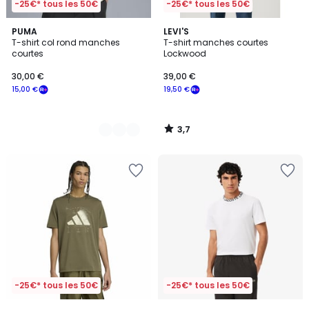
-25€* tous les 50€
-25€* tous les 50€
3,7
2
PUMA
LEVI'S
/ 5
T-shirt col rond manches
T-shirt manches courtes
Couleurs
courtes
Lockwood
30,00 €
39,00 €
15,00 €
19,50 €
3,7
/
5
-25€* tous les 50€
-25€* tous les 50€