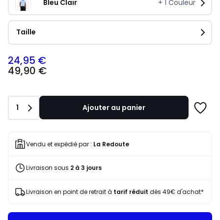
Bleu Clair
+
1
Couleur
Taille
24,95 €
49,90
49,90 €
€
souscrivez
à
notre
Quantité
1
Ajouter au panier
programme
Ajoute
pour
à
payer
une
à
liste
Vendu et expédié par :
La Redoute
la
place
Livraison sous
2 à 3 jours
24,95
€.
Livraison en point de retrait à
tarif réduit
dès 49€ d'achat*