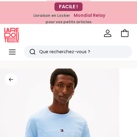
-20% dès 39€*
FACILE !
sur la mode
Mondial Relay
Livraison en Locker
pour vos petits articles
Voir
mon
La
panie
Redoute
Menu
Rechercher
Derniers
articles
vus