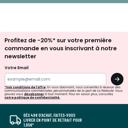
Inscription
Profitez de -20%* sur votre première
newsletter
commande en vous inscrivant à notre
newsletter
Votre Email
OK
*Voir conditions de l'offre
. En vous abonnant, vous consentez à recevoir des
communications commerciales personnalisées de la part de La Redoute. Vous
pouvez vous
désabonner
à tout moment. Pour en savoir plus, consultez
notre politique de confidentialité.
DÈS 49€ D’ACHAT, FAITES-VOUS
LIVRER EN POINT DE RETRAIT POUR
1,95€*