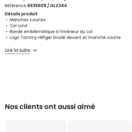
Référence
6935609 / GLZ344
Détails produit
• Manches courtes
• Col rond
• Bande emblématique à l'intérieur du col
• Logo Tommy Hilfiger brodé devant et manche courte
Composition et Entretien
Lire la suite
• 100% coton
• Jersey
• Pour l'entretien, merci de vous référer aux indications
figurant sur l'étiquette du produit
Fiche produit relative aux qualités et caractéristiques
environnementales
• Origine de fabrication (tissage, teinture, impression,
confection) : Turquie
Nos clients ont aussi aimé
Dernière mise à jour des informations : 19/11/2025
Couleurs
Bleu Clair, Beige Clair
Tailles
S, M, L, XL, 2XL