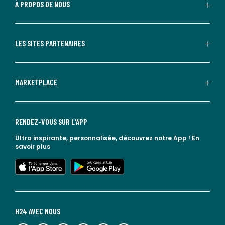
À PROPOS DE NOUS
LES SITES PARTENAIRES
MARKETPLACE
RENDEZ-VOUS SUR L'APP
Ultra inspirante, personnalisée, découvrez notre App !
En
savoir plus
lien vers l'app store
lien vers google play
H24 AVEC NOUS
lien vers l'espace réseaux sociaux
lien vers l'espace réseaux sociaux
lien vers l'espace réseaux sociaux
lien vers l'espace réseaux sociaux
lien vers l'espace réseaux sociaux
lien vers le blog la redoute