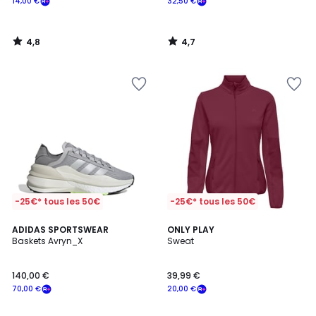
14,00 €
32,50 €
4,8
4,7
/
/
5
5
-25€* tous les 50€
-25€* tous les 50€
4,3
4,2
2
ADIDAS SPORTSWEAR
2
ONLY PLAY
/ 5
/ 5
Baskets Avryn_X
Sweat
Couleurs
Couleurs
140,00 €
39,99 €
70,00 €
20,00 €