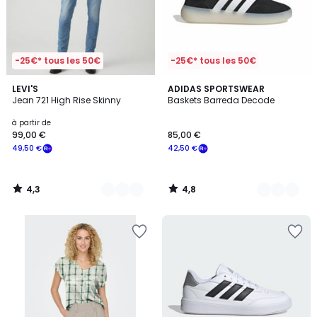
-25€* tous les 50€
-25€* tous les 50€
4,3
4,8
3
LEVI'S
3
ADIDAS SPORTSWEAR
/ 5
/ 5
Jean 721 High Rise Skinny
Baskets Barreda Decode
Couleurs
Couleurs
à partir de
99,00 €
85,00 €
49,50 €
42,50 €
4,3
4,8
/
/
5
5