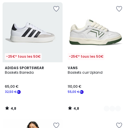
-25€* tous les 50€
-25€* tous les 50€
4,8
4,8
ADIDAS SPORTSWEAR
2
VANS
/ 5
/ 5
Baskets Barreda
Baskets cuir Upland
Couleurs
65,00 €
110,00 €
32,50 €
55,00 €
4,8
4,8
/
/
5
5