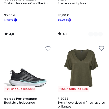
/ 5
/ 5
T-shirt de course Own The Run
Baskets cuir Upland
Couleurs
35,00 €
110,00 €
17,50 €
55,00 €
4,8
4,5
/
/
5
5
-25€* tous les 50€
-25€* tous les 50€
4,8
4,6
adidas Performance
PIECES
/ 5
/ 5
Baskets Ultrabounce
T-shirt oversized à fines rayures
brillantes