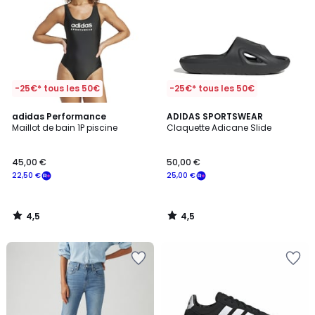
-25€* tous les 50€
-25€* tous les 50€
4,5
4,5
adidas Performance
ADIDAS SPORTSWEAR
/ 5
/ 5
Maillot de bain 1P piscine
Claquette Adicane Slide
45,00 €
50,00 €
22,50 €
25,00 €
4,5
4,5
/
/
5
5