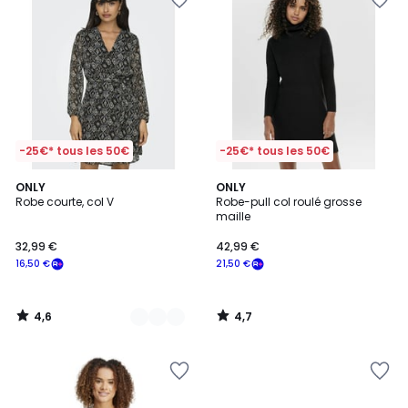
-25€* tous les 50€
-25€* tous les 50€
4,6
4,7
2
ONLY
ONLY
/ 5
/ 5
Robe courte, col V
Robe-pull col roulé grosse
Couleurs
maille
32,99 €
42,99 €
16,50 €
21,50 €
4,6
4,7
/
/
5
5