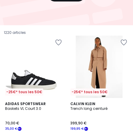
1220 articles
-25€* tous les 50€
-25€* tous les 50€
4,8
ADIDAS SPORTSWEAR
CALVIN KLEIN
/ 5
Baskets VL Court 3.0
Trench long ceinturé
70,00
70,00 €
399,90 €
€
35,00 €
199,95 €
souscrivez