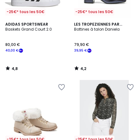
-25€* tous les 50€
-25€* tous les 50€
4,8
4,2
ADIDAS SPORTSWEAR
LES TROPEZIENNES PAR
/ 5
/ 5
Baskets Grand Court 2.0
M.BELARBI
Bottines à talon Daniela
80,00 €
79,90 €
40,00 €
39,95 €
4,8
4,2
/
/
5
5
-25€* tous les 50€
-25€* tous les 50€