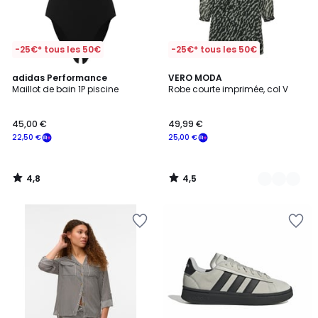
-25€* tous les 50€
-25€* tous les 50€
4,8
4,5
adidas Performance
3
VERO MODA
/ 5
/ 5
Maillot de bain 1P piscine
Robe courte imprimée, col V
Couleurs
45,00 €
49,99 €
22,50 €
25,00 €
4,8
4,5
/
/
5
5