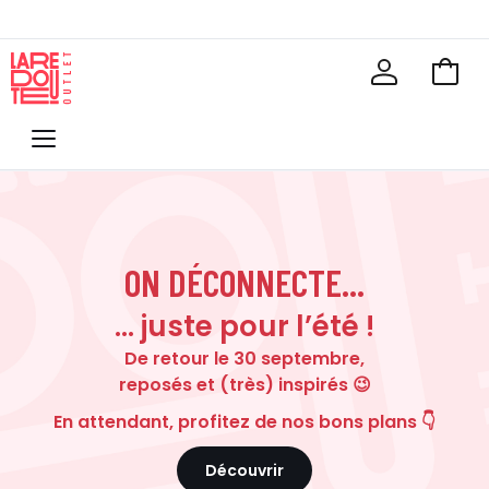
Voir
mon
La
panie
Redoute
Menu
ON DÉCONNECTE...
… juste pour l’été !
De retour le 30 septembre,
reposés et (très) inspirés 😉
En attendant, profitez de nos bons plans 👇
Découvrir