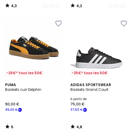
4,3
4,2
/
/
5
5
-25€* tous les 50€
-25€* tous les 50€
5
4,8
PUMA
ADIDAS SPORTSWEAR
/
/ 5
Baskets cuir Delphin
Baskets Grand Court
5
à partir de
90,00 €
75,00 €
45,00 €
37,50 €
5
4,8
/
/