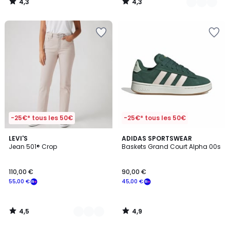
4,3
4,3
/
/
5
5
-25€* tous les 50€
-25€* tous les 50€
4,5
4,9
3
LEVI'S
ADIDAS SPORTSWEAR
/ 5
/ 5
Jean 501® Crop
Baskets Grand Court Alpha 00s
Couleurs
110,00 €
90,00 €
55,00 €
45,00 €
4,5
4,9
/
/
5
5