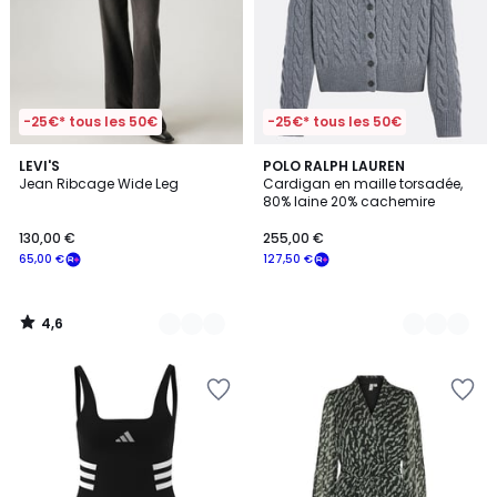
-25€* tous les 50€
-25€* tous les 50€
4,6
2
LEVI'S
3
POLO RALPH LAUREN
/ 5
Jean Ribcage Wide Leg
Cardigan en maille torsadée,
Couleurs
Couleurs
80% laine 20% cachemire
130,00 €
255,00 €
65,00 €
127,50 €
4,6
/
5