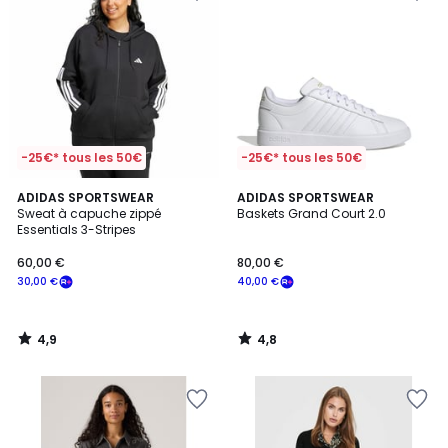
-25€* tous les 50€
-25€* tous les 50€
4,9
4,8
ADIDAS SPORTSWEAR
ADIDAS SPORTSWEAR
/ 5
/ 5
Sweat à capuche zippé
Baskets Grand Court 2.0
Essentials 3-Stripes
60,00 €
80,00 €
30,00 €
40,00 €
4,9
4,8
/
/
5
5