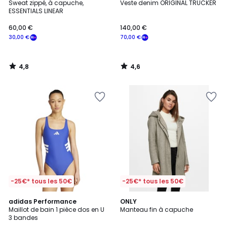
/ 5
/ 5
Sweat zippé, à capuche,
Veste denim ORIGINAL TRUCKER
ESSENTIALS LINEAR
60,00 €
140,00 €
30,00 €
70,00 €
4,8
4,6
/
/
5
5
-25€* tous les 50€
-25€* tous les 50€
4,8
4,4
adidas Performance
ONLY
/ 5
/ 5
Maillot de bain 1 pièce dos en U
Manteau fin à capuche
3 bandes