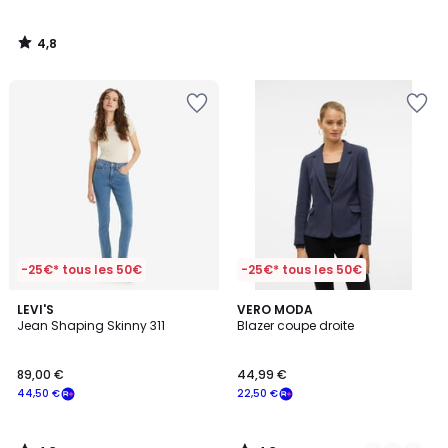
à
notre
4,8
programme
/
5
pour
payer
à
la
place
35,00
€.
-25€* tous les 50€
-25€* tous les 50€
4,3
4,3
LEVI'S
2
VERO MODA
/ 5
/ 5
Jean Shaping Skinny 311
Blazer coupe droite
Couleurs
89,00 €
44,99 €
44,50 €
22,50 €