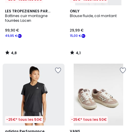
4,8
4,1
LES TROPEZIENNES PAR
ONLY
/ 5
/ 5
M.BELARBI
Bottines cuir montagne
Blouse fluide, col montant
fourrées Lacen
99,90 €
29,99 €
49,95 €
15,00 €
4,8
4,1
/
/
5
5
-25€* tous les 50€
-25€* tous les 50€
4,8
4,5
adidas Performance
2
VANS