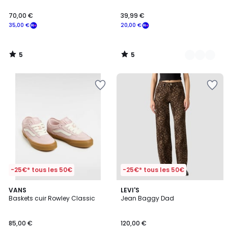
70,00 €
39,99 €
35,00 €
20,00 €
5
5
/
/
5
5
-25€* tous les 50€
-25€* tous les 50€
4,7
2
VANS
LEVI'S
/ 5
Baskets cuir Rowley Classic
Jean Baggy Dad
Couleurs
85,00 €
120,00 €