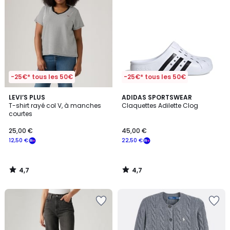
-25€* tous les 50€
-25€* tous les 50€
4,7
4,7
LEVI’S PLUS
ADIDAS SPORTSWEAR
/ 5
/ 5
T-shirt rayé col V, à manches
Claquettes Adilette Clog
courtes
25,00 €
45,00 €
12,50 €
22,50 €
4,7
4,7
/
/
5
5