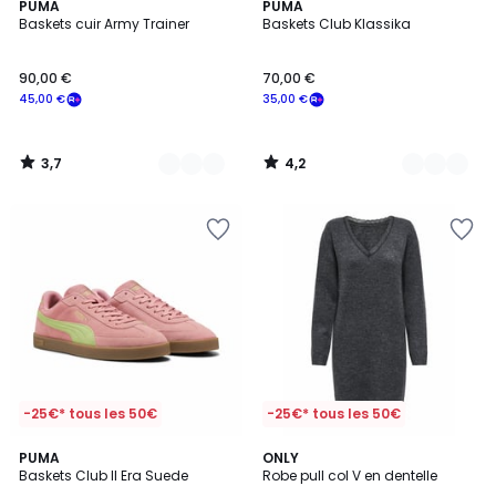
3,7
4,2
2
PUMA
3
PUMA
/ 5
/ 5
Baskets cuir Army Trainer
Baskets Club Klassika
Couleurs
Couleurs
90,00 €
70,00 €
45,00 €
35,00 €
3,7
4,2
/
/
5
5
-25€* tous les 50€
-25€* tous les 50€
5
5
PUMA
2
ONLY
/
/
Baskets Club II Era Suede
Robe pull col V en dentelle
Couleurs
5
5