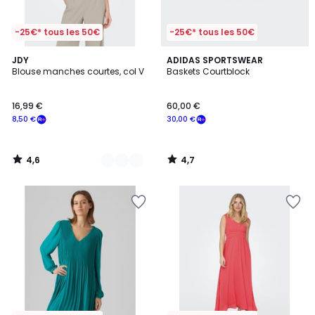
-25€* tous les 50€
-25€* tous les 50€
4,6
4,7
3
JDY
ADIDAS SPORTSWEAR
/ 5
/ 5
Blouse manches courtes, col V
Baskets Courtblock
Couleurs
16,99 €
60,00 €
8,50 €
30,00 €
4,6
4,7
/
/
5
5