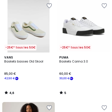
-25€* tous les 50€
-25€* tous les 50€
4,6
5
VANS
PUMA
/ 5
/
Baskets basses Old Skool
Baskets Carina 3.0
5
85,00 €
60,00 €
42,50 €
30,00 €
4,6
5
/
/
5
5