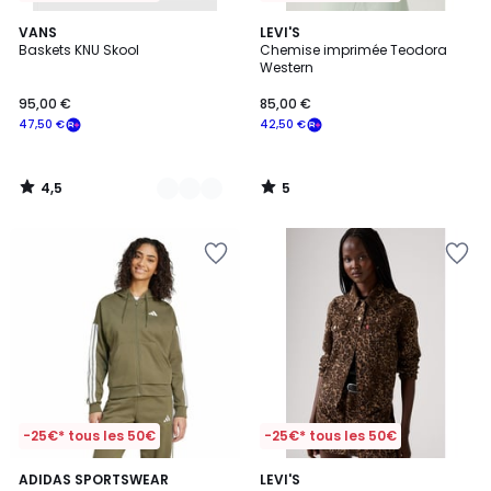
4,5
5
2
VANS
LEVI'S
/ 5
/
Baskets KNU Skool
Chemise imprimée Teodora
Couleurs
5
Western
95,00 €
85,00 €
47,50 €
42,50 €
4,5
5
/
/
5
5
-25€* tous les 50€
-25€* tous les 50€
4,8
4,6
ADIDAS SPORTSWEAR
LEVI'S