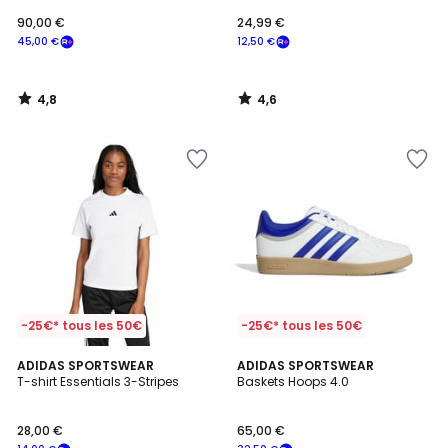
90,00 €
24,99 €
45,00 €
12,50 €
4,8
4,6
/
/
5
5
-25€* tous les 50€
-25€* tous les 50€
4,8
4,7
ADIDAS SPORTSWEAR
ADIDAS SPORTSWEAR
/ 5
/ 5
T-shirt Essentials 3-Stripes
Baskets Hoops 4.0
28,00 €
65,00 €