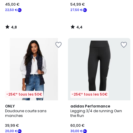
45,00 €
54,99 €
22,50 €
27,50 €
4,8
4,4
/
/
5
5
-25€* tous les 50€
-25€* tous les 50€
4,3
4,6
3
ONLY
adidas Performance
/ 5
/ 5
Doudoune courte sans
Legging 3/4 de running Own
Couleurs
manches
the Run
39,99 €
60,00 €
20,00 €
30,00 €