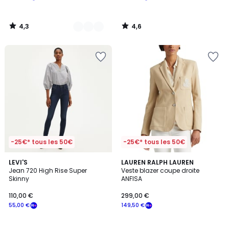
4,3
4,6
/
/
5
5
-25€* tous les 50€
-25€* tous les 50€
4,2
4,5
2
LEVI'S
LAUREN RALPH LAUREN
/ 5
/ 5
Jean 720 High Rise Super
Veste blazer coupe droite
Couleurs
Skinny
ANFISA
110,00 €
299,00 €
55,00 €
149,50 €