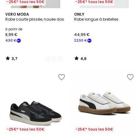
-25€* tous les 50€
-25€* tous les 50€
3,7
4,6
2
VERO MODA
ONLY
/ 5
/ 5
Robe courte plissée, nouée dos
Robe longue à bretelles
Couleurs
à partir de
8,99 €
44,99 €
4,50 €
22,50 €
3,7
4,6
/
/
5
5
-25€* tous les 50€
-25€* tous les 50€