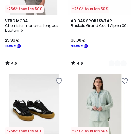
-25€* tous les 50€
-25€* tous les 50€
4,5
4,9
VERO MODA
3
ADIDAS SPORTSWEAR
/ 5
/ 5
Chemisier manches longues
Baskets Grand Court Alpha 00s
Couleurs
boutonné
29,99 €
90,00 €
15,00 €
45,00 €
4,5
4,9
/
/
5
5
-25€* tous les 50€
-25€* tous les 50€