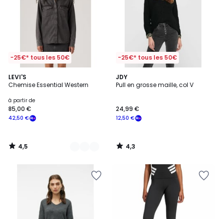
-25€* tous les 50€
-25€* tous les 50€
4,5
4,3
2
LEVI'S
JDY
/ 5
/ 5
Chemise Essential Western
Pull en grosse maille, col V
Couleurs
à partir de
85,00 €
24,99 €
42,50 €
12,50 €
4,5
4,3
/
/
5
5