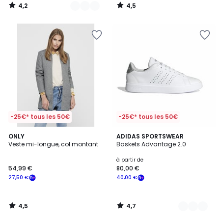
4,2
4,5
/
/
5
5
-25€* tous les 50€
-25€* tous les 50€
4,5
4,7
ONLY
4
ADIDAS SPORTSWEAR
/ 5
/ 5
Veste mi-longue, col montant
Baskets Advantage 2.0
Couleurs
à partir de
54,99 €
80,00 €
27,50 €
40,00 €
4,5
4,7
/
/
5
5