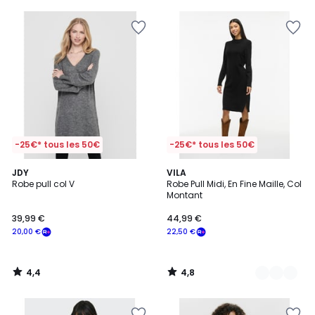
5
5
-25€* tous les 50€
-25€* tous les 50€
4,4
4,8
JDY
2
VILA
/ 5
/ 5
Robe pull col V
Robe Pull Midi, En Fine Maille, Col
Couleurs
Montant
39,99 €
44,99 €
20,00 €
22,50 €
4,4
4,8
/
/
5
5