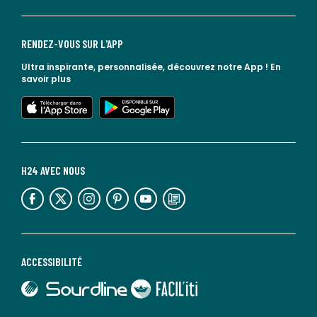
RENDEZ-VOUS SUR L'APP
Ultra inspirante, personnalisée, découvrez notre App !
En
savoir plus
lien vers l'app store
lien vers google play
H24 AVEC NOUS
lien vers l'espace réseaux sociaux
lien vers l'espace réseaux sociaux
lien vers l'espace réseaux sociaux
lien vers l'espace réseaux sociaux
lien vers l'espace réseaux sociaux
lien vers le blog la redoute
ACCESSIBILITÉ
lien vers Sourdline
lien vers Faciliti