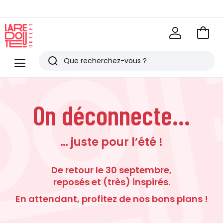
Voir
mon
La
panie
Redoute
Rechercher
Menu
Derniers
articles
On déconnecte...
vus
… juste pour l’été !
De retour le 30 septembre,
reposés et (très) inspirés.
En attendant, profitez de nos bons plans !