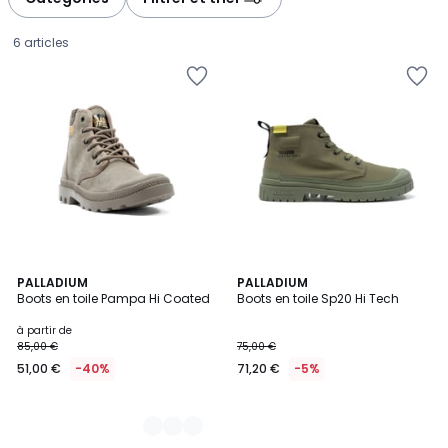
6 articles
2
PALLADIUM
PALLADIUM
Boots en toile Pampa Hi Coated
Boots en toile Sp20 Hi Tech
Couleurs
Prix
à partir de
85,00 €
75,00 €
à
51,00 €
-40%
71,20 €
-5%
partir
de
51,00
€