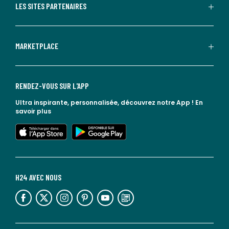
LES SITES PARTENAIRES
MARKETPLACE
RENDEZ-VOUS SUR L'APP
Ultra inspirante, personnalisée, découvrez notre App !
En
savoir plus
lien vers l'app store
lien vers google play
H24 AVEC NOUS
lien vers l'espace réseaux sociaux
lien vers l'espace réseaux sociaux
lien vers l'espace réseaux sociaux
lien vers l'espace réseaux sociaux
lien vers l'espace réseaux sociaux
lien vers le blog la redoute