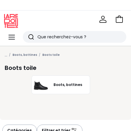
Voir
mon
La
panie
Redoute
Menu
Rechercher
Derniers
...
articles
Boots, bottines
Boots toile
vus
Boots toile
Boots, bottines
Catégories
Filtrer et trier