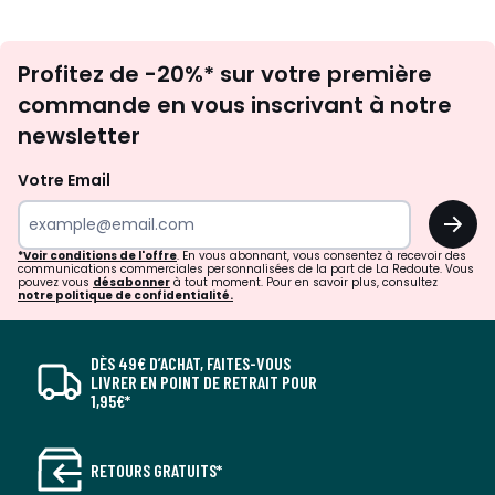
Inscription
Profitez de -20%* sur votre première
newsletter
commande en vous inscrivant à notre
newsletter
Votre Email
OK
*Voir conditions de l'offre
. En vous abonnant, vous consentez à recevoir des
communications commerciales personnalisées de la part de La Redoute. Vous
pouvez vous
désabonner
à tout moment. Pour en savoir plus, consultez
notre politique de confidentialité.
DÈS 49€ D’ACHAT, FAITES-VOUS
LIVRER EN POINT DE RETRAIT POUR
1,95€*
RETOURS GRATUITS*