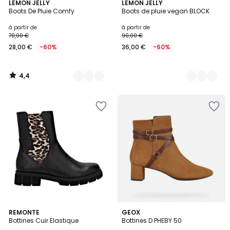
4,4
3
LEMON JELLY
2
LEMON JELLY
/ 5
Boots De Pluie Comfy
Boots de pluie vegan BLOCK
Couleurs
Couleurs
à partir de
à partir de
70,00 €
90,00 €
28,00 €
-60%
36,00 €
-60%
4,4
/
5
REMONTE
GEOX
Bottines Cuir Elastique
Bottines D PHEBY 50