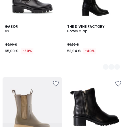
GABOR
2
THE DIVINE FACTORY
en
Bottes à Zip
Couleurs
130,00 €
89,90 €
65,00 €
-50%
53,94 €
-40%