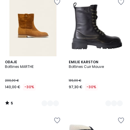
5
2
ODAJE
2
EMILIE KARSTON
/
Bottines MARTHE
Bottines Cuir Mauve
Couleurs
Couleurs
5
200,00 €
139,00 €
140,00 €
-30%
97,30 €
-30%
5
/
5