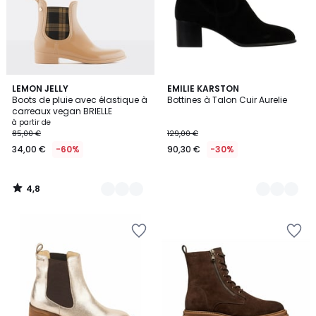
4,8
2
LEMON JELLY
3
EMILIE KARSTON
/ 5
Boots de pluie avec élastique à
Bottines à Talon Cuir Aurelie
Couleurs
Couleurs
carreaux vegan BRIELLE
à partir de
85,00 €
129,00 €
34,00 €
-60%
90,30 €
-30%
4,8
/
5