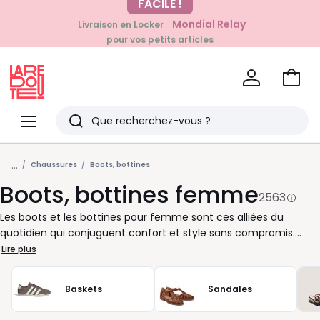
Mondial Relay
Livraison en Locker
EN CE MOMENT
pour vos petits articles
-20% dès 39€*
sur la mode
Voir
mon
La
panie
Redoute
Menu
Rechercher
Derniers
...
articles
Chaussures
Boots, bottines
Boots, bottines femme
vus
2563
Les boots et les bottines pour femme sont ces alliées du
quotidien qui conjuguent confort et style sans compromis.
Faciles à enfiler, elles accompagnent aussi bien vos journées
Lire plus
actives que vos soirées improvisées. Vous cherchez à
structurer une tenue simple ? Une paire de bottines en cuir ou
Baskets
Sandales
en velours suffit à apporter l’élégance qu’il faut, sans effort. La
couleur joue ici un rôle essentiel : un modèle noir intemporel