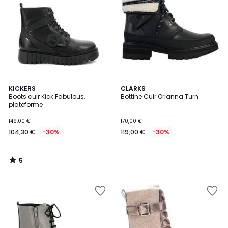
5
KICKERS
CLARKS
/
Boots cuir Kick Fabulous,
Bottine Cuir Orlanna Turn
5
plateforme
149,00 €
170,00 €
104,30 €
-30%
119,00 €
-30%
5
/
5