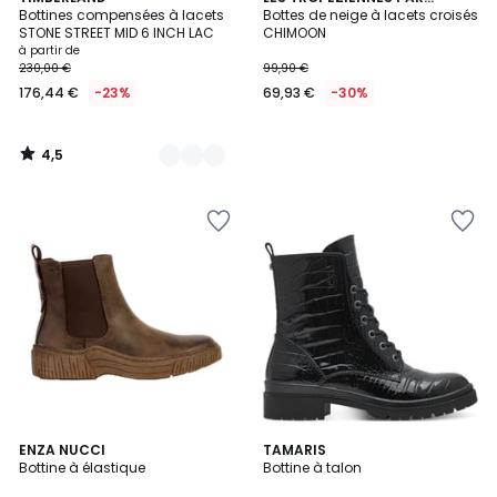
/ 5
Bottines compensées à lacets
M.BELARBI
Bottes de neige à lacets croisés
Couleurs
STONE STREET MID 6 INCH LAC
CHIMOON
à partir de
230,00 €
99,90 €
176,44 €
-23%
69,93 €
-30%
4,5
/
5
ENZA NUCCI
4
TAMARIS
Bottine à élastique
Bottine à talon
Couleurs