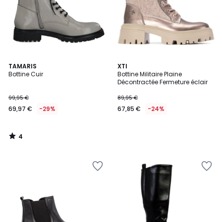
4
TAMARIS
XTI
/
Bottine Cuir
Bottine Militaire Plaine
5
Décontractée Fermeture éclair
99,95 €
89,95 €
69,97 €
-29%
67,85 €
-24%
4
/
5