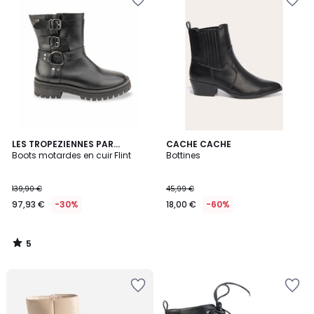
5
LES TROPEZIENNES PAR
CACHE CACHE
/
M.BELARBI
Boots motardes en cuir Flint
Bottines
5
139,90 €
45,99 €
97,93 €
-30%
18,00 €
-60%
5
/
5