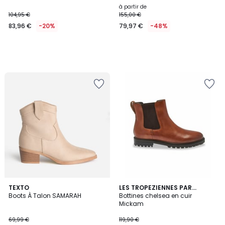
à partir de
104,95 €
155,00 €
83,96 €
-20%
79,97 €
-48%
5
TEXTO
LES TROPEZIENNES PAR
/
Boots À Talon SAMARAH
M.BELARBI
Bottines chelsea en cuir
5
Mickam
69,99 €
119,90 €