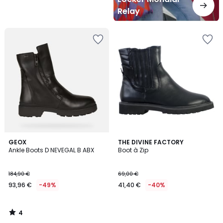
Relay
4
GEOX
THE DIVINE FACTORY
/
Ankle Boots D NEVEGAL B ABX
Boot à Zip
5
184,90 €
69,00 €
93,96 €
-49%
41,40 €
-40%
4
/