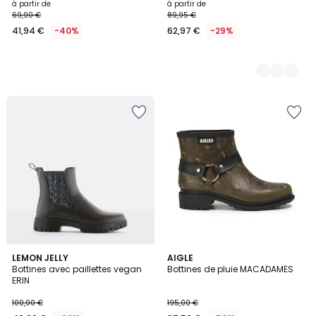
à partir de
à partir de
69,90 €
89,95 €
41,94 €
-40%
62,97 €
-29%
LEMON JELLY
AIGLE
Bottines avec paillettes vegan
Bottines de pluie MACADAMES
ERIN
100,00 €
195,00 €