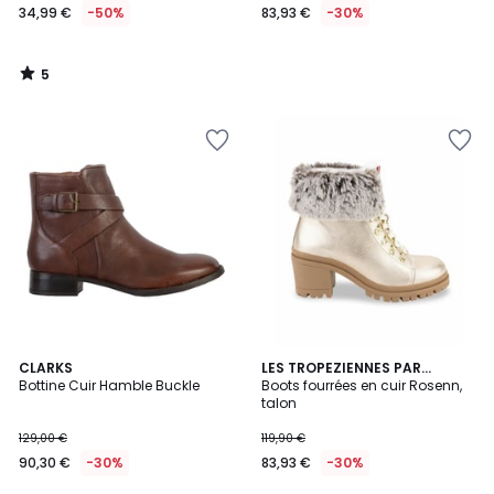
34,99 €
-50%
83,93 €
-30%
5
/
5
5
CLARKS
LES TROPEZIENNES PAR
/
Bottine Cuir Hamble Buckle
M.BELARBI
Boots fourrées en cuir Rosenn,
5
talon
129,00 €
119,90 €
90,30 €
-30%
83,93 €
-30%