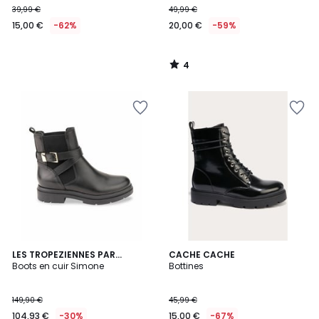
39,99 €
49,99 €
€
15,00 €
-62%
20,00 €
-59%
au
lieu
de
4
39,99
/
5
€
62%
de
réduction
appliquée.
1
LES TROPEZIENNES PAR
CACHE CACHE
/
M.BELARBI
Boots en cuir Simone
Bottines
5
149,90 €
45,99 €
104,93 €
-30%
15,00 €
-67%