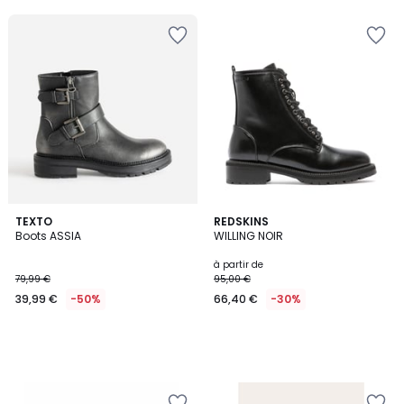
5
TEXTO
REDSKINS
Boots ASSIA
WILLING NOIR
à partir de
79,99 €
95,00 €
39,99 €
-50%
66,40 €
-30%