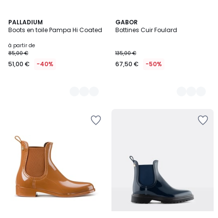
2
PALLADIUM
2
GABOR
Boots en toile Pampa Hi Coated
Bottines Cuir Foulard
Couleurs
Couleurs
à partir de
85,00 €
135,00 €
51,00 €
-40%
67,50 €
-50%