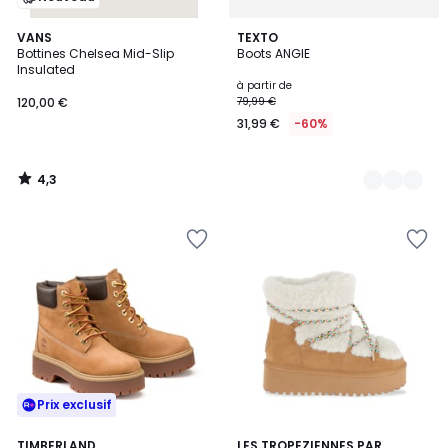
4,3
VANS
2
TEXTO
/ 5
Bottines Chelsea Mid-Slip
Boots ANGIE
Couleurs
Insulated
à partir de
120,00 €
79,99 €
31,99 €
-60%
4,3
/
5
Prix exclusif
4,5
2
TIMBERLAND
LES TROPEZIENNES PAR