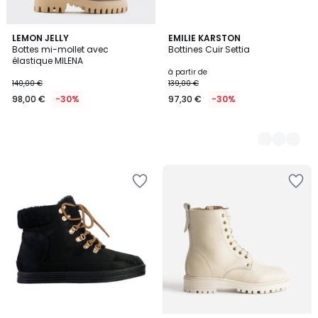
LEMON JELLY
2
EMILIE KARSTON
Bottes mi-mollet avec
Bottines Cuir Settia
Couleurs
élastique MILENA
à partir de
140,00 €
139,00 €
98,00 €
-30%
97,30 €
-30%