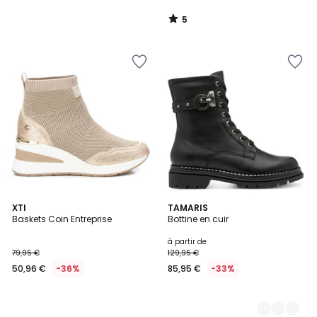
5
/
5
XTI
3
TAMARIS
Baskets Coin Entreprise
Bottine en cuir
Couleurs
à partir de
79,95 €
129,95 €
50,96 €
-36%
85,95 €
-33%