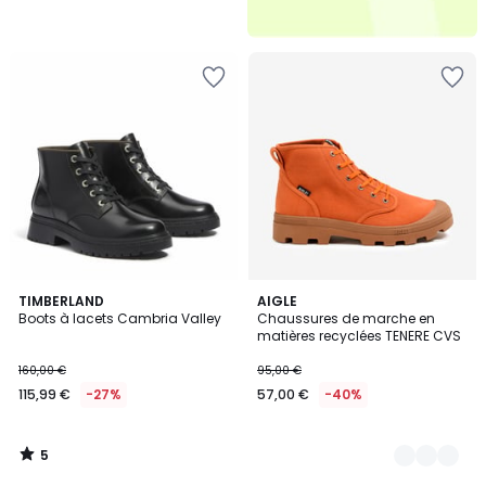
5
TIMBERLAND
2
AIGLE
/
Boots à lacets Cambria Valley
Chaussures de marche en
Couleurs
5
matières recyclées TENERE CVS
160,00 €
95,00 €
115,99 €
-27%
57,00 €
-40%
5
/
5