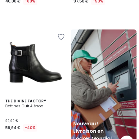
40,00 €
-60%
97,50 €
-50%
Nouveau
!
Livraison
en
Locker
Mondial
Relay
THE DIVINE FACTORY
Bottines Cuir Alénoa
99,90 €
Nouveau !
59,94 €
-40%
Livraison en
Locker Mondial