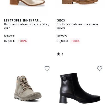
5
LES TROPEZIENNES PAR
GEOX
/
M.BELARBI
Bottines chelsea à talons Filou,
Boots à lacets en cuir suédé
5
cuir
Iridea
125,00 €
129,90 €
87,50 €
-30%
90,93 €
-30%
5
/
5