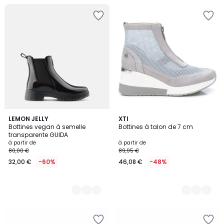
4
LEMON JELLY
2
XTI
Bottines vegan à semelle
Bottines à talon de 7 cm
Couleurs
Couleurs
transparente GUIDA
à partir de
à partir de
80,00 €
89,95 €
32,00 €
-60%
46,08 €
-48%