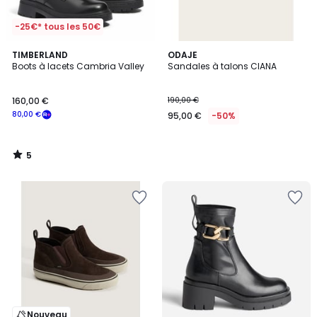
-25€* tous les 50€
5
TIMBERLAND
ODAJE
/
Boots à lacets Cambria Valley
Sandales à talons CIANA
5
160,00 €
190,00 €
80,00 €
95,00 €
-50%
5
/
5
Nouveau