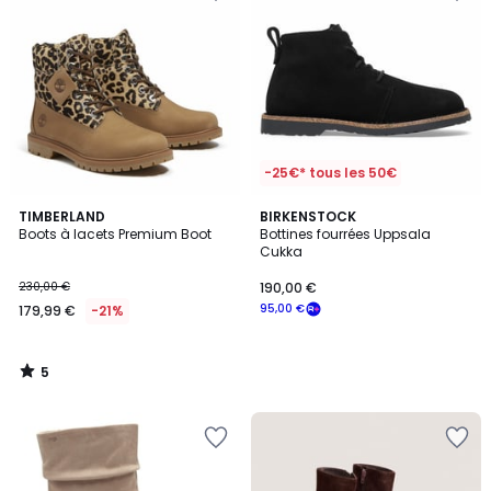
-25€* tous les 50€
5
TIMBERLAND
BIRKENSTOCK
/
Boots à lacets Premium Boot
Bottines fourrées Uppsala
5
Cukka
230,00 €
190,00 €
95,00 €
179,99 €
-21%
5
/
5