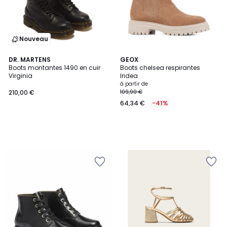
Nouveau
DR. MARTENS
GEOX
Boots montantes 1490 en cuir
Boots chelsea respirantes
Virginia
Iridea
à partir de
210,00 €
109,90 €
64,34 €
-41%