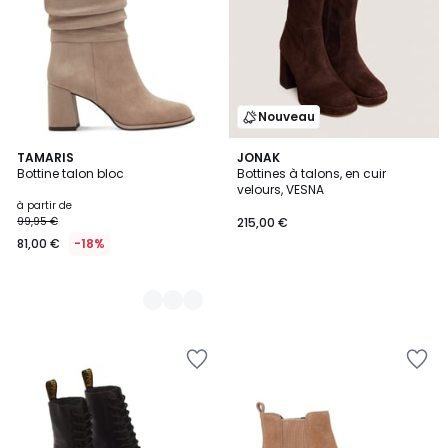
Nouveau
2
TAMARIS
JONAK
Bottine talon bloc
Bottines à talons, en cuir
Couleurs
velours, VESNA
à partir de
99,95 €
215,00 €
81,00 €
-18%