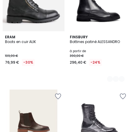
ERAM
2
FINSBURY
Boots en cuir ALIK
Bottines patiné ALESSANDRO
Couleurs
à partir de
109,99 €
390,00 €
76,99 €
-30%
296,40 €
-24%