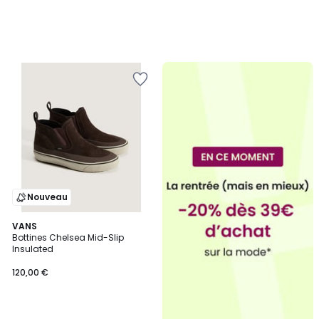
Nouveau
4,3
VANS
/ 5
Bottines Chelsea Mid-Slip
Insulated
120,00 €