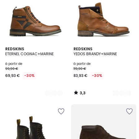
3,3
2
REDSKINS
3
REDSKINS
/ 5
ETERNEL COGNAC+MARINE
YEDOS BRANDY+MARINE
Couleurs
Couleurs
à partir de
à partir de
99,90 €
119,90 €
69,93 €
-30%
83,93 €
-30%
3,3
/
5