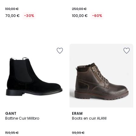
100,00 €
250,00 €
70,00 €
-30%
100,00 €
-60%
2
GANT
ERAM
Bottine Cuir Millbro
Boots en cuir ALANI
Couleurs
159,95 €
99,99 €