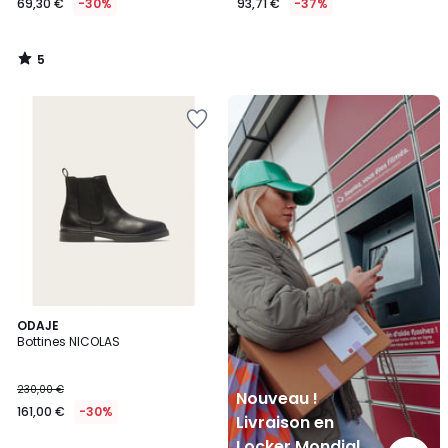
69,30 €
-30%
93,71 €
-37%
5
/
5
Nouveau
!
Livraison
en
Locker
Mondial
Relay
ODAJE
Bottines NICOLAS
230,00 €
Nouveau !
161,00 €
-30%
Livraison en
Locker Mondial