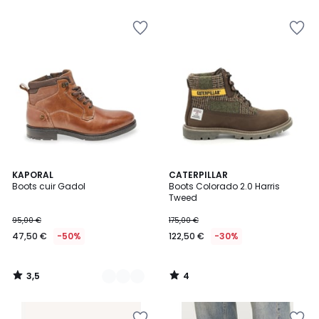
3,5
4
2
KAPORAL
CATERPILLAR
/ 5
/
Boots cuir Gadol
Boots Colorado 2.0 Harris
Couleurs
5
Tweed
95,00 €
175,00 €
47,50 €
-50%
122,50 €
-30%
3,5
4
/
/
5
5