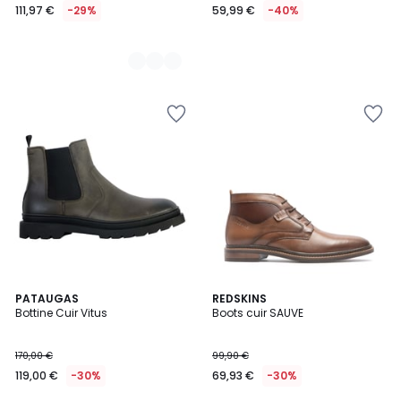
111,97 €
-29%
59,99 €
-40%
PATAUGAS
REDSKINS
Bottine Cuir Vitus
Boots cuir SAUVE
170,00 €
99,90 €
119,00 €
-30%
69,93 €
-30%