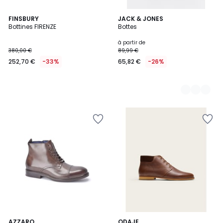
FINSBURY
2
JACK & JONES
Bottines FIRENZE
Bottes
Couleurs
à partir de
380,00 €
89,99 €
252,70 €
-33%
65,82 €
-26%
4
AZZARO
2
ODAJE