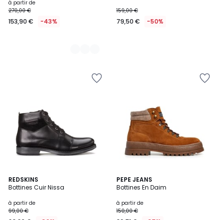
à partir de
270,00 €
159,00 €
153,90 €
-43%
79,50 €
-50%
5
REDSKINS
PEPE JEANS
/
Bottines Cuir Nissa
Bottines En Daim
5
à partir de
à partir de
99,00 €
150,00 €