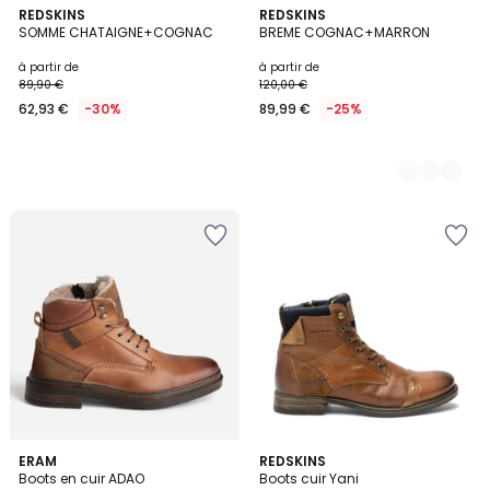
REDSKINS
2
REDSKINS
SOMME CHATAIGNE+COGNAC
BREME COGNAC+MARRON
Couleurs
à partir de
à partir de
89,90 €
120,00 €
62,93 €
-30%
89,99 €
-25%
ERAM
2
REDSKINS
Boots en cuir ADAO
Boots cuir Yani
Couleurs