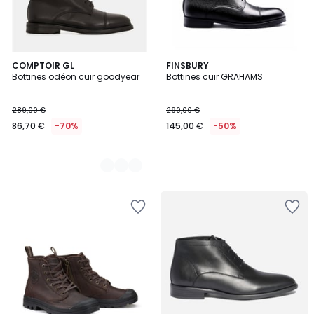
2
COMPTOIR GL
FINSBURY
Bottines odéon cuir goodyear
Bottines cuir GRAHAMS
Couleurs
289,00 €
290,00 €
86,70 €
-70%
145,00 €
-50%