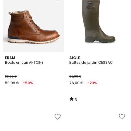
5
ERAM
AIGLE
/
Boots en cuir ANTOINE
Bottes de jardin CESSAC
5
119,99 €
95,00 €
59,99 €
-50%
76,00 €
-20%
5
/
5