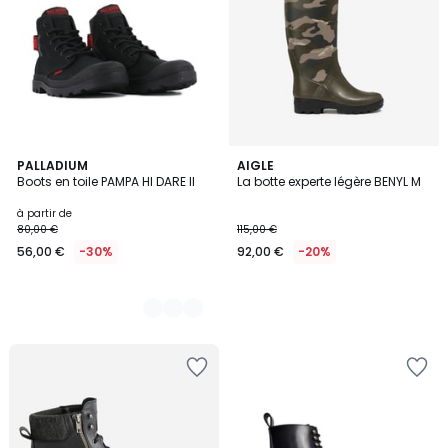
4
PALLADIUM
AIGLE
Boots en toile PAMPA HI DARE II
La botte experte légère BENYL M
Couleurs
à partir de
80,00 €
115,00 €
56,00 €
-30%
92,00 €
-20%