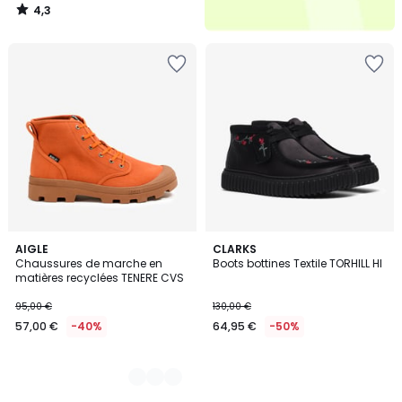
4,3
/
5
2
AIGLE
CLARKS
Chaussures de marche en
Boots bottines Textile TORHILL HI
Couleurs
matières recyclées TENERE CVS
95,00 €
130,00 €
57,00 €
-40%
64,95 €
-50%