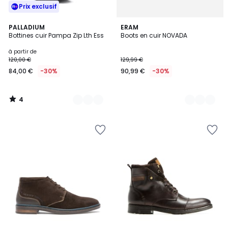
Prix exclusif
4
6
PALLADIUM
2
ERAM
/
Bottines cuir Pampa Zip Lth Ess
Boots en cuir NOVADA
Couleurs
Couleurs
5
à partir de
120,00 €
129,99 €
84,00 €
-30%
90,99 €
-30%
4
/
5