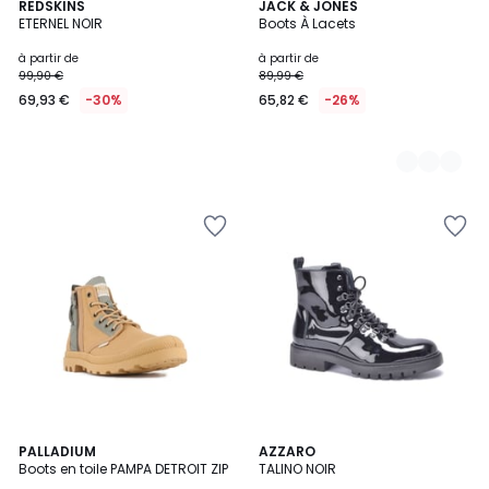
REDSKINS
2
JACK & JONES
ETERNEL NOIR
Boots À Lacets
Couleurs
à partir de
à partir de
99,90 €
89,99 €
69,93 €
-30%
65,82 €
-26%
PALLADIUM
AZZARO
Boots en toile PAMPA DETROIT ZIP
TALINO NOIR