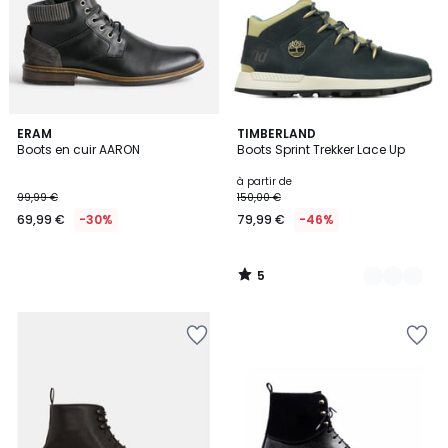
5
ERAM
2
TIMBERLAND
/
Boots en cuir AARON
Boots Sprint Trekker Lace Up
Couleurs
5
à partir de
99,99 €
150,00 €
69,99 €
-30%
79,99 €
-46%
5
/
5