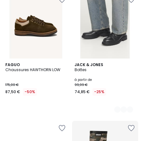
FAGUO
2
JACK & JONES
Chaussures HAWTHORN LOW
Bottes
Couleurs
à partir de
175,00 €
99,99 €
87,50 €
-50%
74,85 €
-25%