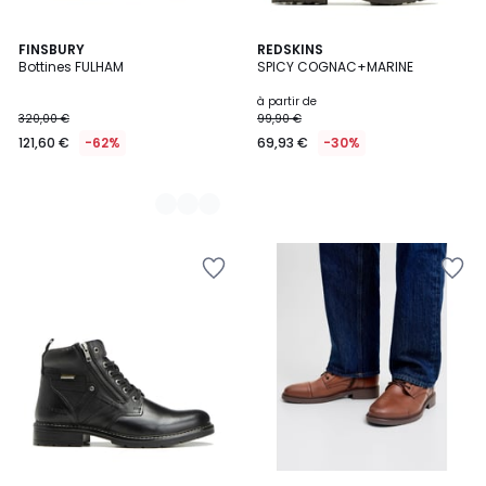
2
FINSBURY
REDSKINS
Bottines FULHAM
SPICY COGNAC+MARINE
Couleurs
à partir de
320,00 €
99,90 €
121,60 €
-62%
69,93 €
-30%