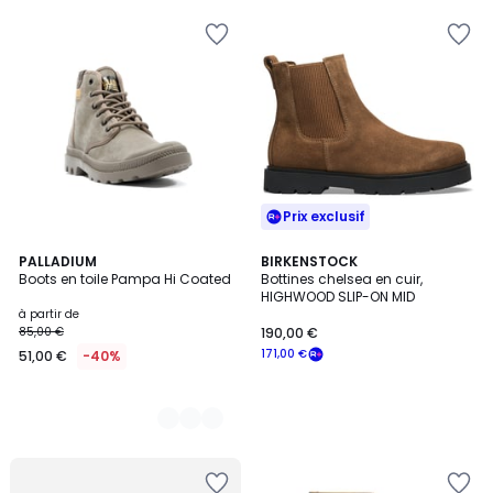
Prix exclusif
2
PALLADIUM
BIRKENSTOCK
Boots en toile Pampa Hi Coated
Bottines chelsea en cuir,
Couleurs
HIGHWOOD SLIP-ON MID
à partir de
85,00 €
190,00 €
171,00 €
51,00 €
-40%