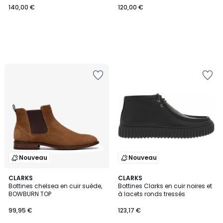
140,00 €
120,00 €
€.
Nouveau
Nouveau
CLARKS
CLARKS
Bottines chelsea en cuir suède,
Bottines Clarks en cuir noires et
BOWBURN TOP
à lacets ronds tressés
99,95 €
123,17 €