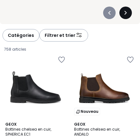
Précédent
Suivan
-
-
défiler
défiler
à
à
Catégories
Filtrer et trier
gauche
droite
758 articles
Nouveau
GEOX
GEOX
Bottines chelsea en cuir,
Bottines chelsea en cuir,
SPHERICA EC1
ANDALO
140,00