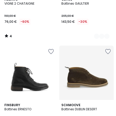
/
VIGNE 2 CHATAIGNE
Bottines GAULTIER
Couleurs
5
190,00 €
205,00 €
76,00 €
-60%
143,50 €
-30%
4
/
5
2
FINSBURY
SCHMOOVE
Bottines ERNESTO
Bottines DUBLIN DESERT
Couleurs