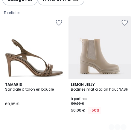
gauche
droite
11 articles
TAMARIS
4
LEMON JELLY
Sandale à talon en boucle
Bottines mat à talon haut NASH
Couleurs
69,95
à partir de
69,95 €
100,00 €
€.
50,00 €
-50%