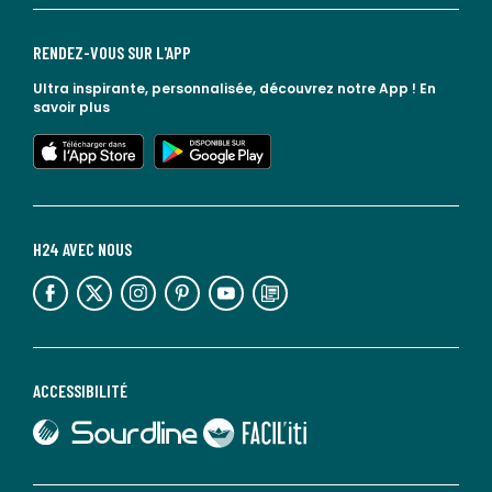
RENDEZ-VOUS SUR L'APP
Ultra inspirante, personnalisée, découvrez notre App !
En
savoir plus
lien vers l'app store
lien vers google play
H24 AVEC NOUS
lien vers l'espace réseaux sociaux
lien vers l'espace réseaux sociaux
lien vers l'espace réseaux sociaux
lien vers l'espace réseaux sociaux
lien vers l'espace réseaux sociaux
lien vers le blog la redoute
ACCESSIBILITÉ
lien vers Sourdline
lien vers Faciliti