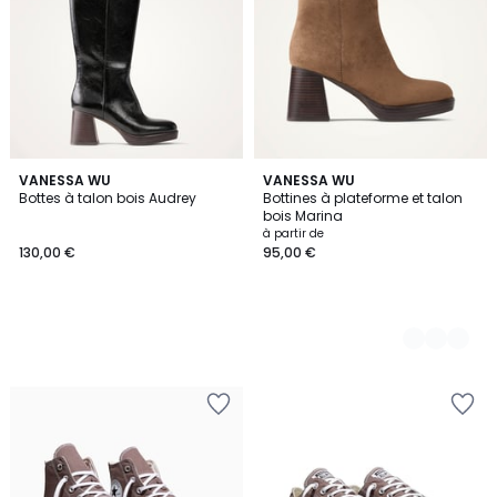
VANESSA WU
2
VANESSA WU
Bottes à talon bois Audrey
Bottines à plateforme et talon
Couleurs
bois Marina
à partir de
130,00 €
95,00 €