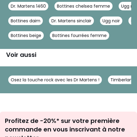
Dr. Martens 1460
Bottines chelsea femme
Ugg min
Bottines daim
Dr. Martens sinclair
Ugg noir
Bo
Bottines beige
Bottines fourrées femme
Voir aussi
Osez la touche rock avec les Dr Martens !
Timberland:
Inscription
Profitez de -20%* sur votre première
newsletter
commande en vous inscrivant à notre