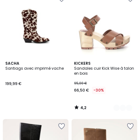
4,2
SACHA
2
KICKERS
/ 5
Santiags avec imprimé vache
Sandales cuir Kick Wise à talon
Couleurs
en bois
199,99 €
95,00 €
66,50 €
-30%
4,2
/
5