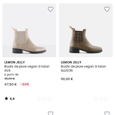
4,9
10
LEMON JELLY
2
LEMON JELLY
/ 5
Boots de pluie vegan à talon
Boots de pluie vegan à talon
Couleurs
Couleurs
AVA
ALLISON
à partir de
95,00 €
110,00 €
47,50 €
-50%
4,9
/
5