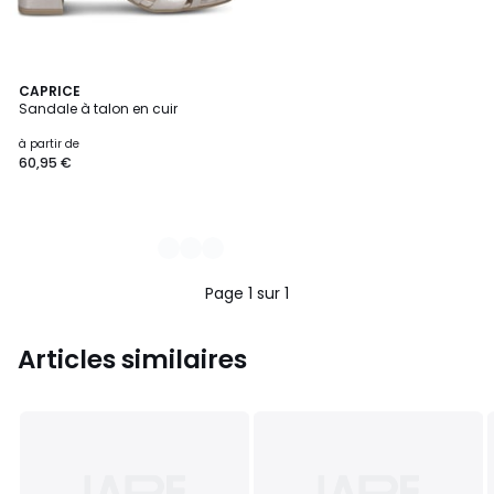
3
CAPRICE
Sandale à talon en cuir
Couleurs
à partir de
60,95 €
Page 1 sur 1
Articles similaires