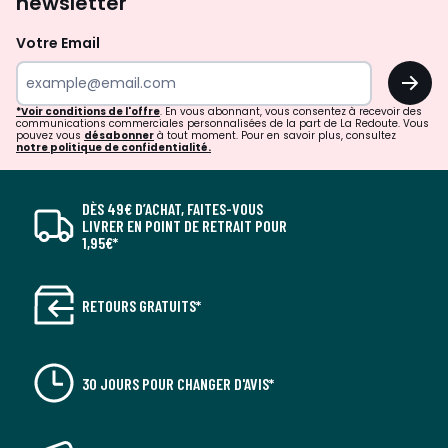
newsletter
Votre Email
OK
*Voir conditions de l'offre
. En vous abonnant, vous consentez à recevoir des
communications commerciales personnalisées de la part de La Redoute. Vous
pouvez vous
désabonner
à tout moment. Pour en savoir plus, consultez
notre politique de confidentialité.
DÈS 49€ D’ACHAT, FAITES-VOUS
LIVRER EN POINT DE RETRAIT POUR
1,95€*
RETOURS GRATUITS*
30 JOURS POUR CHANGER D'AVIS*