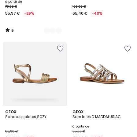
à partir de
79,95 €
109,00 €
55,97 €
-29%
65,40 €
-40%
5
/
5
4
5
2
GEOX
2
GEOX
/
/
Sandales plates SOZY
Sandales D MADDALUSIAC
Couleurs
Couleurs
5
5
à partir de
89,90 €
85,00 €