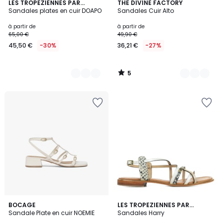
5
2
LES TROPEZIENNES PAR
3
THE DIVINE FACTORY
/
M.BELARBI
Sandales plates en cuir DOAPO
Sandales Cuir Alto
Couleurs
Couleurs
5
à partir de
à partir de
65,00 €
49,90 €
45,50 €
-30%
36,21 €
-27%
5
/
5
BOCAGE
LES TROPEZIENNES PAR
Sandale Plate en cuir NOEMIE
M.BELARBI
Sandales Harry