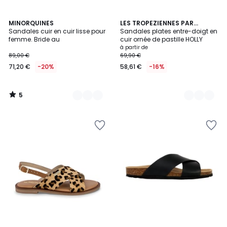
5
2
MINORQUINES
2
LES TROPEZIENNES PAR
/
Sandales cuir en cuir lisse pour
M.BELARBI
Sandales plates entre-doigt en
Couleurs
Couleurs
5
femme. Bride au
cuir ornée de pastille HOLLY
à partir de
89,00 €
69,90 €
71,20 €
-20%
58,61 €
-16%
5
/
5