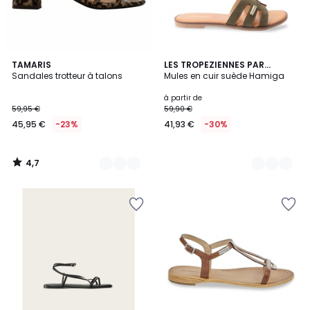
4,7
2
TAMARIS
3
LES TROPEZIENNES PAR
/ 5
Sandales trotteur à talons
M.BELARBI
Mules en cuir suède Hamiga
Couleurs
Couleurs
à partir de
59,95 €
59,90 €
45,95 €
-23%
41,93 €
-30%
4,7
/
5