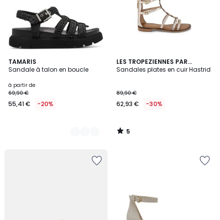
5
2
TAMARIS
LES TROPEZIENNES PAR
/
Sandale à talon en boucle
M.BELARBI
Sandales plates en cuir Hastrid
Couleurs
5
à partir de
69,90 €
89,90 €
55,41 €
-20%
62,93 €
-30%
5
/
5