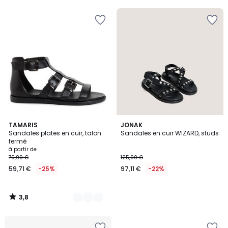
3,8
3
TAMARIS
JONAK
/ 5
Sandales plates en cuir, talon
Sandales en cuir WIZARD, studs
Couleurs
fermé
à partir de
79,99 €
125,00 €
59,71 €
-25%
97,11 €
-22%
3,8
/
5