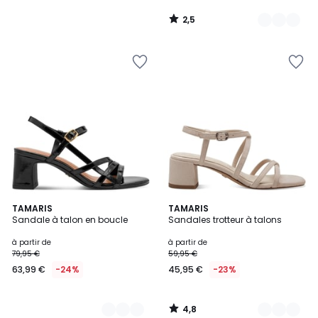
2,5
/
5
4,8
2
TAMARIS
2
TAMARIS
/ 5
Sandale à talon en boucle
Sandales trotteur à talons
Couleurs
Couleurs
à partir de
à partir de
79,95 €
59,95 €
63,99 €
-24%
45,95 €
-23%
4,8
/