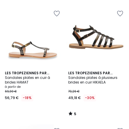
5
5
LES TROPEZIENNES PAR
LES TROPEZIENNES PAR
/
M.BELARBI
Sandales plates en cuir à
M.BELARBI
Sandales plates à plusieurs
5
brides HAMAT
brides en cuir HIKAELA
à partir de
69,90 €
70,26 €
56,79 €
-18%
49,18 €
-30%
5
/
5