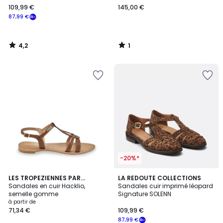
109,99 €
145,00 €
€
87,99 €
souscrivez
à
notre
4,2
1
programme
/
/
5
5
pour
payer
à
la
place
87,99
€.
-20%*
5
4,4
4
LES TROPEZIENNES PAR
LA REDOUTE COLLECTIONS
/
/ 5
M.BELARBI
Sandales en cuir Hacklio,
Sandales cuir imprimé léopard
Couleurs
5
semelle gomme
Signature SOLENN
à partir de
71,34 €
109,99 €
87,99 €