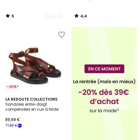
5
4,4
/
/
5
5
-20%*
4,4
2
LA REDOUTE COLLECTIONS
/ 5
Sandales entre-doigt
Couleurs
compensées en cuir à bride
89,99 €
71,99 €