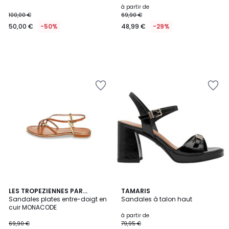
à partir de
100,00 €
69,90 €
50,00 €
-50%
48,99 €
-29%
LES TROPEZIENNES PAR
3
TAMARIS
M.BELARBI
Sandales plates entre-doigt en
Sandales à talon haut
Couleurs
cuir MONACODE
à partir de
69,90 €
79,95 €