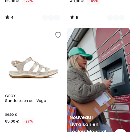
65,00 €
-27%
49,00 €
-42%
4
5
/
/
5
5
Nouveau
!
Livraison
en
Locker
Mondial
Relay
4,4
GEOX
/ 5
Sandales en cuir Vega
89,90 €
Nouveau !
65,00 €
-27%
Livraison en
Locker Mondial