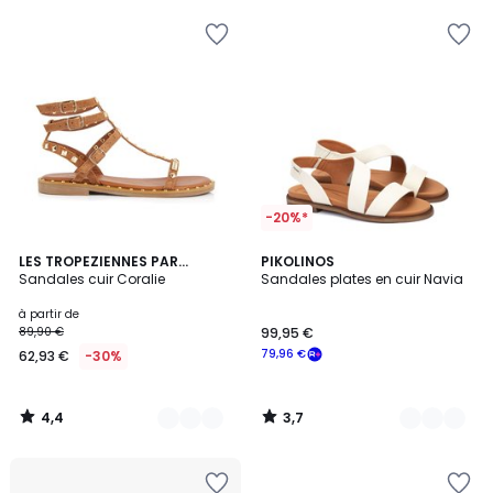
-20%*
4,4
3,7
7
LES TROPEZIENNES PAR
3
PIKOLINOS
/ 5
/ 5
M.BELARBI
Sandales cuir Coralie
Sandales plates en cuir Navia
Couleurs
Couleurs
à partir de
89,90 €
99,95 €
79,96 €
62,93 €
-30%
4,4
3,7
/
/
5
5