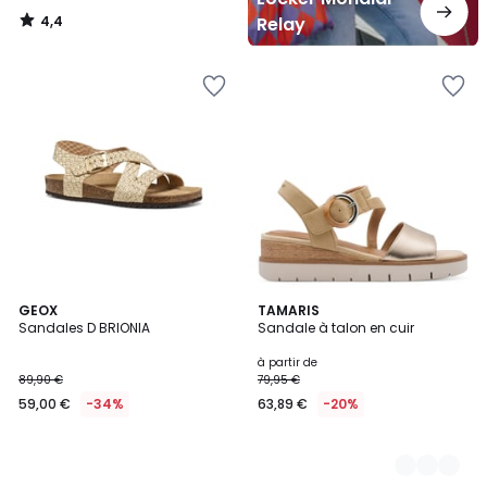
4,4
Relay
/
5
GEOX
3
TAMARIS
Sandales D BRIONIA
Sandale à talon en cuir
Couleurs
à partir de
89,90 €
79,95 €
59,00 €
-34%
63,89 €
-20%