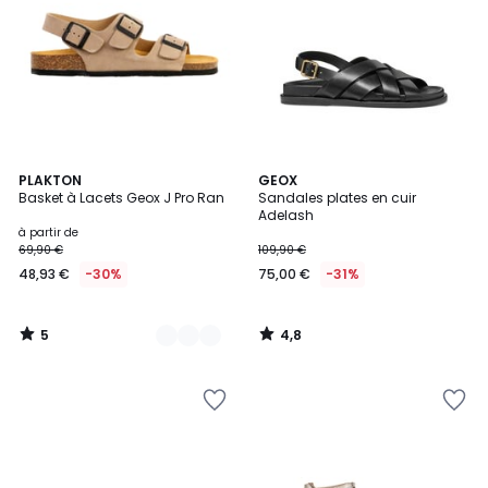
5
4,8
2
PLAKTON
GEOX
/
/ 5
Basket à Lacets Geox J Pro Ran
Sandales plates en cuir
Couleurs
5
Adelash
à partir de
69,90 €
109,90 €
48,93 €
-30%
75,00 €
-31%
5
4,8
/
/
5
5