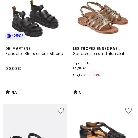
-25%*
4,9
5
DR. MARTENS
LES TROPEZIENNES PAR
/ 5
/
Sandales Blaire en cuir Athena
M.BELARBI
Sandales en cuir talon plat
5
à partir de
130,00 €
69,90 €
56,17 €
-19%
4,9
5
/
/
5
5