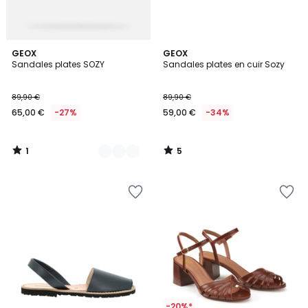
1
5
2
GEOX
GEOX
/
/
Sandales plates SOZY
Sandales plates en cuir Sozy
Couleurs
5
5
89,90 €
89,90 €
65,00 €
-27%
59,00 €
-34%
1
5
/
/
5
5
-20%*