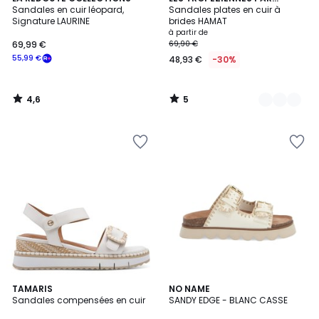
/ 5
/
Sandales en cuir léopard,
M.BELARBI
Sandales plates en cuir à
Couleurs
5
Signature LAURINE
brides HAMAT
à partir de
69,99 €
69,90 €
55,99 €
48,93 €
-30%
4,6
5
/
/
5
5
5
2
TAMARIS
NO NAME
/
Sandales compensées en cuir
SANDY EDGE - BLANC CASSE
Couleurs
5