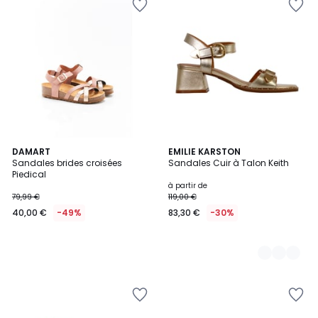
DAMART
4
EMILIE KARSTON
Sandales brides croisées
Sandales Cuir à Talon Keith
Couleurs
Piedical
à partir de
79,99 €
119,00 €
40,00 €
-49%
83,30 €
-30%