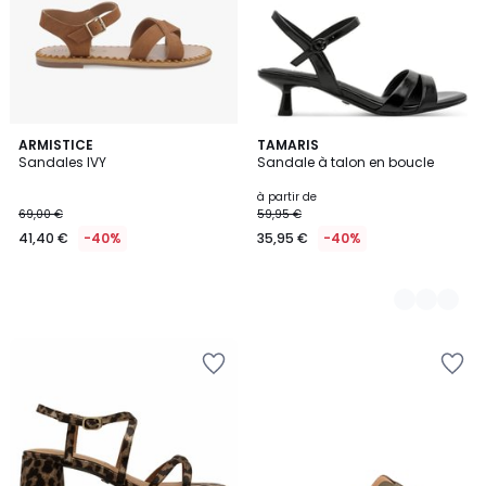
ARMISTICE
7
TAMARIS
Sandales IVY
Sandale à talon en boucle
Couleurs
à partir de
69,00 €
59,95 €
41,40 €
-40%
35,95 €
-40%