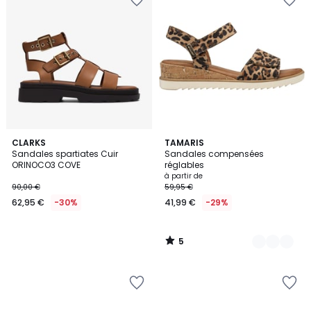
5
CLARKS
4
TAMARIS
/
Sandales spartiates Cuir
Sandales compensées
Couleurs
5
ORINOCO3 COVE
réglables
à partir de
90,00 €
59,95 €
62,95 €
-30%
41,99 €
-29%
5
/
5