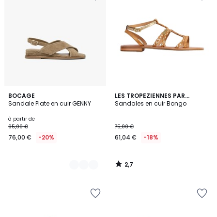
2,7
3
BOCAGE
LES TROPEZIENNES PAR
/ 5
Sandale Plate en cuir GENNY
M.BELARBI
Sandales en cuir Bongo
Couleurs
à partir de
95,00 €
75,00 €
76,00 €
-20%
61,04 €
-18%
2,7
/
5