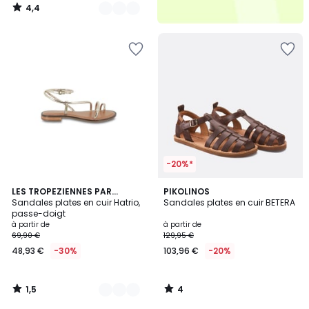
4,4
/
5
-20%*
1,5
4
2
LES TROPEZIENNES PAR
PIKOLINOS
/
/
M.BELARBI
Sandales plates en cuir Hatrio,
Sandales plates en cuir BETERA
Couleurs
5
5
passe-doigt
à partir de
à partir de
69,90 €
129,95 €
48,93 €
-30%
103,96 €
-20%
1,5
4
/
/
5
5