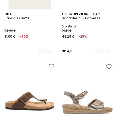
4,6
2
ODAJE
4
LES TROPEZIENNES PAR
/ 5
Sandales BAYLI
M.BELARBI
Sandales cuir Hamesss
Couleurs
Couleurs
à partir de
135,00 €
70,34 €
81,00 €
-40%
49,24 €
-29%
4,6
/
5