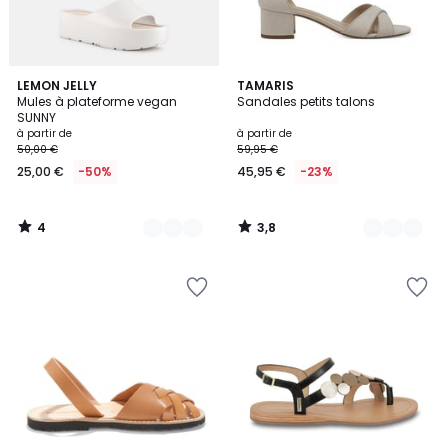
4
3,8
22
LEMON JELLY
6
TAMARIS
/
/ 5
Mules à plateforme vegan
Sandales petits talons
Couleurs
Couleurs
5
SUNNY
à partir de
à partir de
50,00 €
59,95 €
25,00 €
-50%
45,95 €
-23%
4
3,8
/
/
5
5