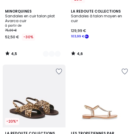
4,5
4,6
19
MINORQUINES
LA REDOUTE COLLECTIONS
/ 5
/ 5
Sandales en cuir talon plat
Sandales à talon moyen en
Couleurs
Avarca cuir
cuir
à partir de
75,00 €
129,99 €
103,99 €
52,50 €
-30%
4,5
4,6
/
/
5
5
-20%*
4,6
5
LA REDOUTE COLLECTIONS
2
LES TROPEZIENNES PAR