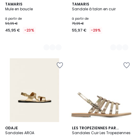
5
TAMARIS
3
TAMARIS
Mule en boucle
Sandale à talon en cuir
Couleurs
Couleurs
à partir de
à partir de
59,95 €
79,95 €
45,95 €
-23%
55,97 €
-29%
1
ODAJE
2
LES TROPEZIENNES PAR
/
Sandales AROA
M.BELARBI
Sandales Cuir Les Tropeziennes
Couleurs