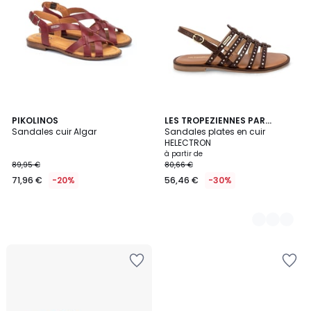
PIKOLINOS
2
LES TROPEZIENNES PAR
Sandales cuir Algar
M.BELARBI
Sandales plates en cuir
Couleurs
HELECTRON
à partir de
89,95 €
80,66 €
71,96 €
-20%
56,46 €
-30%