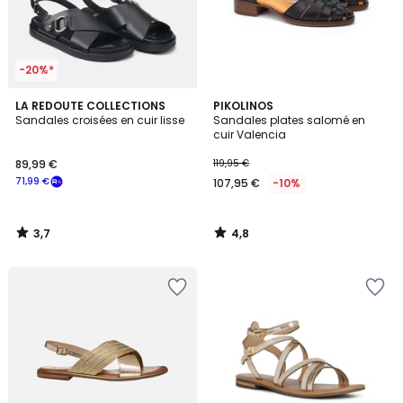
-20%*
3,7
4,8
LA REDOUTE COLLECTIONS
PIKOLINOS
/ 5
/ 5
Sandales croisées en cuir lisse
Sandales plates salomé en
cuir Valencia
89,99 €
119,95 €
71,99 €
107,95 €
-10%
3,7
4,8
/
/
5
5