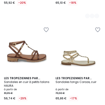
55,92 €
-20%
65,10 €
-18%
2,5
LES TROPEZIENNES PAR
2
LES TROPEZIENNES PAR
/ 5
M.BELARBI
Sandales en cuir à petits talons
M.BELARBI
Sandales tongs Coraze, cuir
Couleurs
HAURA
à partir de
à partir de
81,05 €
79,90 €
56,74 €
-29%
65,86 €
-17%