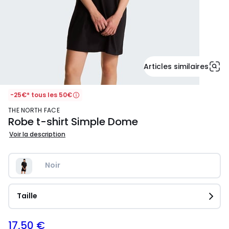
Articles similaires
-25€* tous les 50€
THE NORTH FACE
Robe t-shirt Simple Dome
Voir la description
Noir
Taille
17,50 €
35,00