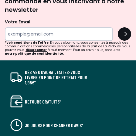
commande en vous inscrivant à notre
newsletter
Votre Email
OK
*Voir conditions de l'offre
. En vous abonnant, vous consentez à recevoir des
communications commerciales personnalisées de la part de La Redoute. Vous
pouvez vous
désabonner
à tout moment. Pour en savoir plus, consultez
notre politique de confidentialité.
DÈS 49€ D’ACHAT, FAITES-VOUS
LIVRER EN POINT DE RETRAIT POUR
1,95€*
RETOURS GRATUITS*
30 JOURS POUR CHANGER D'AVIS*