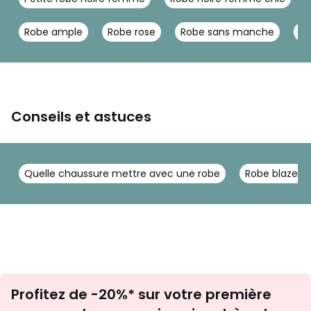
Robe ample
Robe rose
Robe sans manche
Ro
Conseils et astuces
Quelle chaussure mettre avec une robe
Robe blazer :
Inscription
Profitez de -20%* sur votre première
newsletter