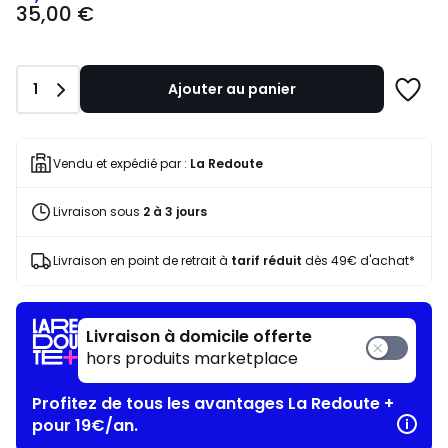
35,00 €
€
souscrivez
à
notre
Quantité
1
Ajouter au panier
programme
Ajoute
pour
à
payer
une
à
liste
Vendu et expédié par :
La Redoute
la
place
Livraison sous
2 à 3 jours
17,50
€.
Livraison en point de retrait à
tarif réduit
dès 49€ d'achat*
Livraison à domicile offerte
hors produits marketplace
Profitez de tous les avantages La Redoute +
pour 19€/an.