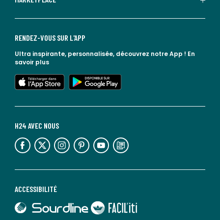
RENDEZ-VOUS SUR L'APP
Ultra inspirante, personnalisée, découvrez notre App !
En
savoir plus
lien vers l'app store
lien vers google play
H24 AVEC NOUS
lien vers l'espace réseaux sociaux
lien vers l'espace réseaux sociaux
lien vers l'espace réseaux sociaux
lien vers l'espace réseaux sociaux
lien vers l'espace réseaux sociaux
lien vers le blog la redoute
ACCESSIBILITÉ
lien vers Sourdline
lien vers Faciliti