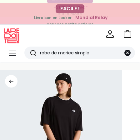
-20% dès 39€*
FACILE !
sur la mode
Mondial Relay
Livraison en Locker
pour vos petits articles
Voir
mon
La
panie
Redoute
Menu
Rechercher
Derniers
articles
vus