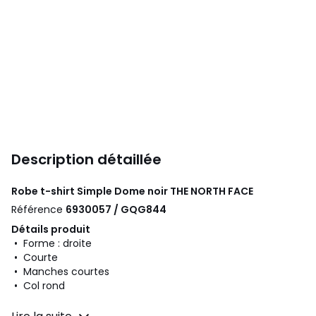
Description détaillée
Robe t-shirt Simple Dome noir
THE NORTH FACE
Référence
6930057 / GQG844
Détails produit
• Forme : droite
• Courte
• Manches courtes
• Col rond
Composition et Entretien