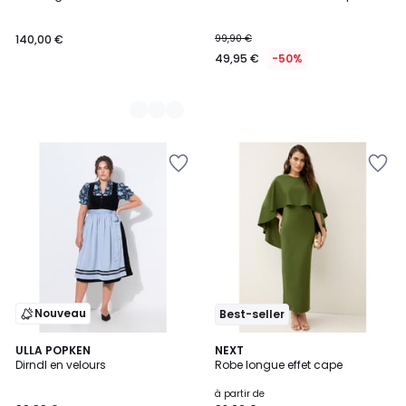
Couleurs
140,00 €
99,90 €
49,95 €
-50%
Nouveau
Best-seller
ULLA POPKEN
8
NEXT
Dirndl en velours
Robe longue effet cape
Couleurs
à partir de