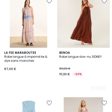
LA FEE MARABOUTEE
3
BENOA
Robe longue à imprimé tie &
Robe longue dos-nu SIDNEY
Couleurs
dye sans manches
67,00 €
159,00 €
111,30 €
-30%