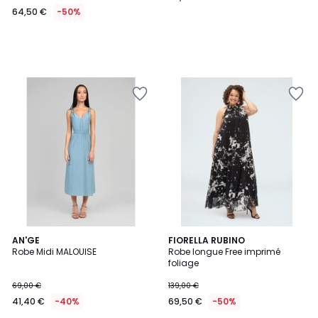
64,50 €
-50%
AN'GE
2
FIORELLA RUBINO
Robe Midi MALOUISE
Robe longue Free imprimé
Couleurs
foliage
69,00 €
139,00 €
41,40 €
-40%
69,50 €
-50%