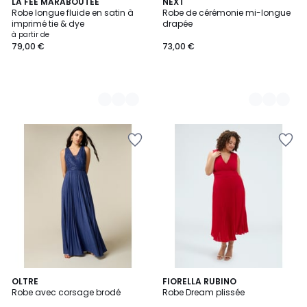
2
LA FEE MARABOUTEE
3
NEXT
Robe longue fluide en satin à
Robe de cérémonie mi-longue
Couleurs
Couleurs
imprimé tie & dye
drapée
à partir de
79,00 €
73,00 €
5
OLTRE
3
FIORELLA RUBINO
/
Robe avec corsage brodé
Robe Dream plissée
Couleurs
5