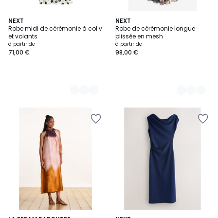
3
NEXT
6
NEXT
Robe midi de cérémonie à col v
Robe de cérémonie longue
Couleurs
Couleurs
et volants
plissée en mesh
à partir de
à partir de
71,00 €
98,00 €