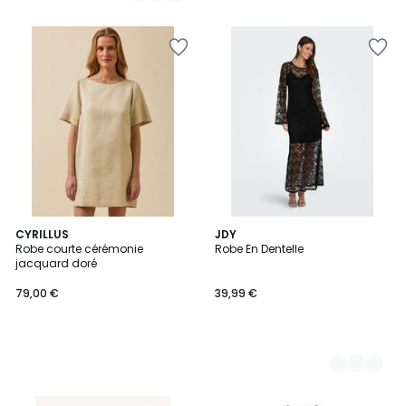
CYRILLUS
2
JDY
Robe courte cérémonie
Robe En Dentelle
Couleurs
jacquard doré
79,00 €
39,99 €