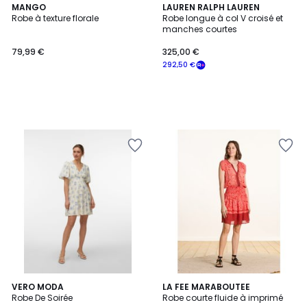
MANGO
LAUREN RALPH LAUREN
Robe à texture florale
Robe longue à col V croisé et
manches courtes
79,99 €
325,00 €
292,50 €
3
VERO MODA
2
LA FEE MARABOUTEE
Robe De Soirée
Robe courte fluide à imprimé
Couleurs
Couleurs