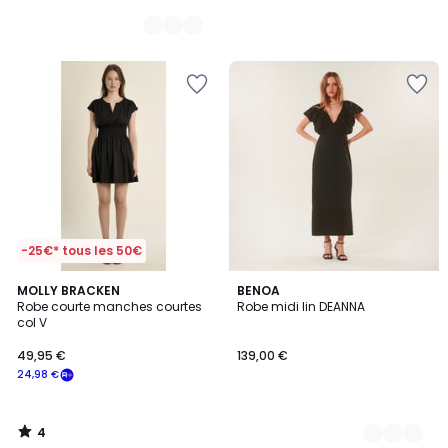
-25€* tous les 50€
4
MOLLY BRACKEN
3
BENOA
/
Robe courte manches courtes
Robe midi lin DEANNA
Couleurs
5
col V
49,95 €
139,00 €
24,98 €
4
/