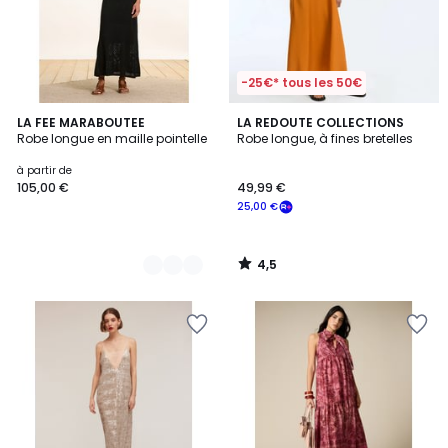
-25€* tous les 50€
4,5
2
LA FEE MARABOUTEE
LA REDOUTE COLLECTIONS
/ 5
Robe longue en maille pointelle
Robe longue, à fines bretelles
Couleurs
à partir de
105,00 €
49,99 €
25,00 €
4,5
/
5