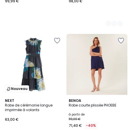
99,99 €
98,00 €
Nouveau
NEXT
3
BENOA
Robe de cérémonie longue
Robe courte plissée PHOEBE
Couleurs
imprimée à volants
à partir de
63,00 €
119,00 €
71,40 €
-40%