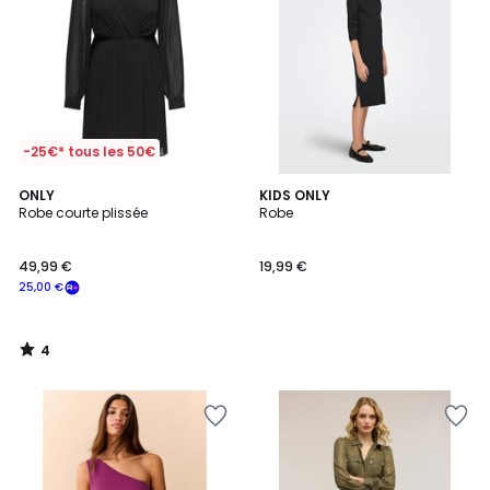
-25€* tous les 50€
4
ONLY
KIDS ONLY
/
Robe courte plissée
Robe
5
49,99 €
19,99 €
25,00 €
4
/
5