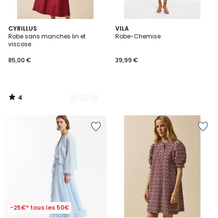
4
2
CYRILLUS
VILA
/
Robe sans manches lin et
Robe-Chemise
Couleurs
5
viscose
85,00 €
39,99 €
4
/
5
-25€* tous les 50€