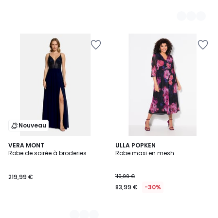
Nouveau
4
VERA MONT
ULLA POPKEN
Robe de soirée à broderies
Robe maxi en mesh
Couleurs
219,99 €
119,99 €
83,99 €
-30%