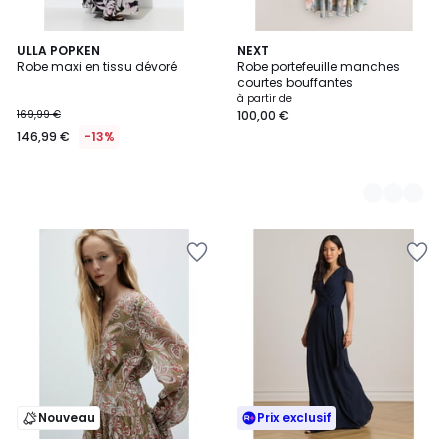
ULLA POPKEN
3
NEXT
Robe maxi en tissu dévoré
Robe portefeuille manches
Couleurs
courtes bouffantes
à partir de
169,99 €
100,00 €
146,99 €
-13%
Nouveau
Prix exclusif