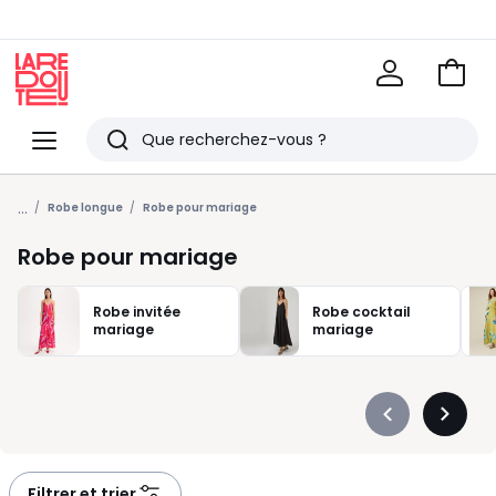
Voir
mon
La
panie
Redoute
Menu
Rechercher
Derniers
...
articles
Robe longue
Robe pour mariage
vus
Robe pour mariage
Robe invitée
Robe cocktail
mariage
mariage
Précédent
Suivan
-
-
défiler
défiler
à
à
Filtrer et trier