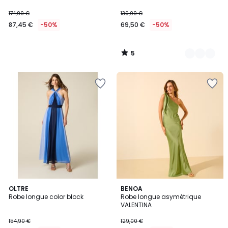
174,90 €
139,00 €
87,45 €
-50%
69,50 €
-50%
5
/
5
OLTRE
4
BENOA
Robe longue color block
Robe longue asymétrique
Couleurs
VALENTINA
154,90 €
129,00 €