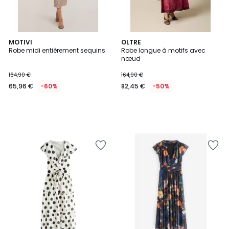
MOTIVI
OLTRE
Robe midi entièrement sequins
Robe longue à motifs avec
nœud
164,90 €
164,90 €
65,96 €
-60%
82,45 €
-50%