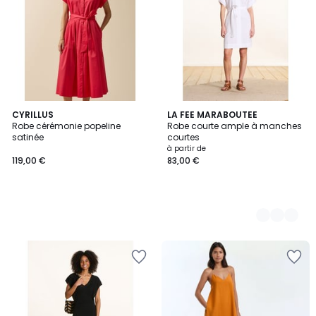
CYRILLUS
4
LA FEE MARABOUTEE
Robe cérémonie popeline
Robe courte ample à manches
Couleurs
satinée
courtes
à partir de
119,00 €
83,00 €