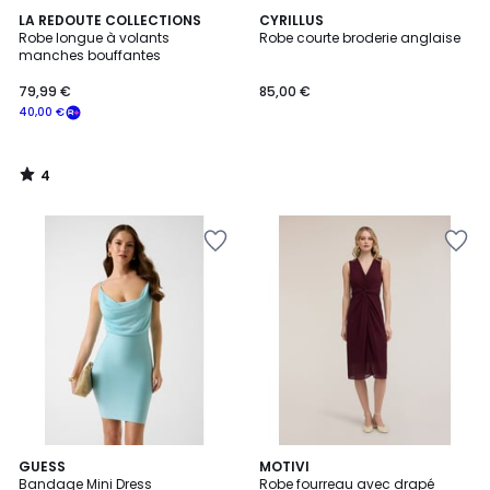
4
LA REDOUTE COLLECTIONS
CYRILLUS
/
Robe longue à volants
Robe courte broderie anglaise
5
manches bouffantes
79,99 €
85,00 €
40,00 €
4
/
5
2
GUESS
MOTIVI
Bandage Mini Dress
Robe fourreau avec drapé