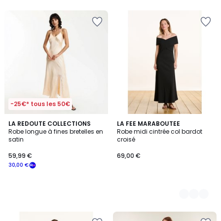
5
-25€* tous les 50€
LA REDOUTE COLLECTIONS
2
LA FEE MARABOUTEE
Robe longue à fines bretelles en
Robe midi cintrée col bardot
Couleurs
satin
croisé
59,99 €
69,00 €
30,00 €