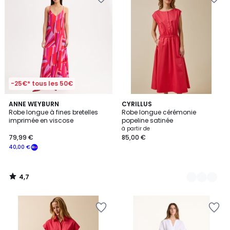
-25€* tous les 50€
4,7
ANNE WEYBURN
2
CYRILLUS
/ 5
Robe longue à fines bretelles
Robe longue cérémonie
Couleurs
imprimée en viscose
popeline satinée
à partir de
79,99 €
85,00 €
40,00 €
4,7
/
5