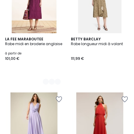
3
LA FEE MARABOUTEE
BETTY BARCLAY
Robe midi en broderie anglaise
Robe longueur midi à volant
Couleurs
à partir de
101,00 €
111,99 €