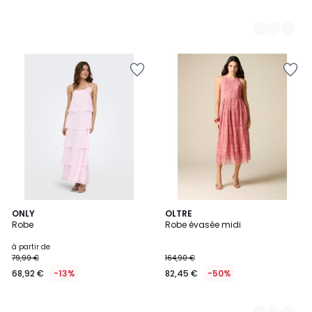
ONLY
2
OLTRE
Robe
Robe évasée midi
Couleurs
à partir de
79,99 €
164,90 €
68,92 €
-13%
82,45 €
-50%