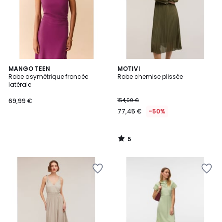
5
MANGO TEEN
MOTIVI
/
Robe asymétrique froncée
Robe chemise plissée
5
latérale
69,99 €
154,90 €
77,45 €
-50%
5
/
5