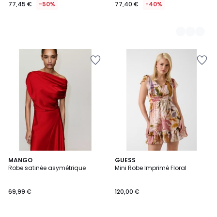
77,45 €
-50%
77,40 €
-40%
3
MANGO
GUESS
Robe satinée asymétrique
Mini Robe Imprimé Floral
Couleurs
69,99 €
120,00 €