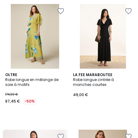
pour
payer
à
la
place
40,00
€.
OLTRE
LA FEE MARABOUTEE
Robe longue en mélange de
Robe longue cintrée à
soie à motifs
manches courtes
174,90 €
49,00 €
87,45 €
-50%