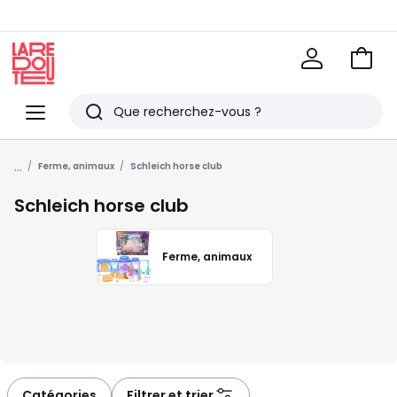
Voir
mon
La
panie
Redoute
Menu
Rechercher
Derniers
...
articles
Ferme, animaux
Schleich horse club
vus
Schleich horse club
Ferme, animaux
Catégories
Filtrer et trier