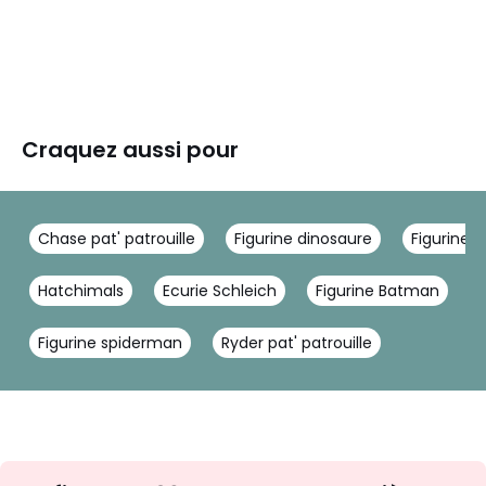
Craquez aussi pour
Chase pat' patrouille
Figurine dinosaure
Figurine p
Hatchimals
Ecurie Schleich
Figurine Batman
P
Figurine spiderman
Ryder pat' patrouille
Inscription