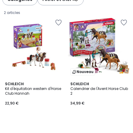
2 articles
Nouveau
SCHLEICH
SCHLEICH
Kit d'équitation western d'Horse
Calendrier de l'Avent Horse Club
Club Hannah
2
22,90
22,90 €
34,99 €
€.