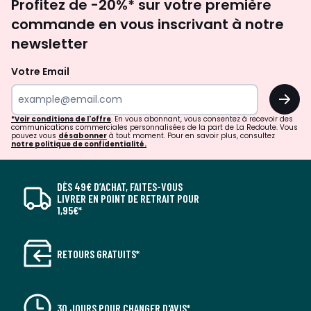
Profitez de -20%* sur votre première
newsletter
commande en vous inscrivant à notre
newsletter
Votre Email
OK
*Voir conditions de l'offre
. En vous abonnant, vous consentez à recevoir des
communications commerciales personnalisées de la part de La Redoute. Vous
pouvez vous
désabonner
à tout moment. Pour en savoir plus, consultez
notre politique de confidentialité.
DÈS 49€ D’ACHAT, FAITES-VOUS
LIVRER EN POINT DE RETRAIT POUR
1,95€*
RETOURS GRATUITS*
30 JOURS POUR CHANGER D'AVIS*