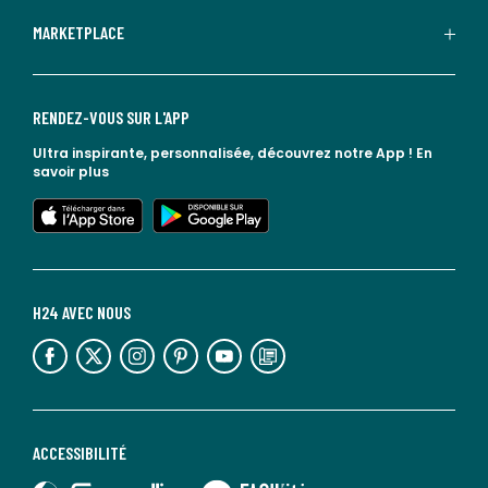
MARKETPLACE
RENDEZ-VOUS SUR L'APP
Ultra inspirante, personnalisée, découvrez notre App !
En
savoir plus
lien vers l'app store
lien vers google play
H24 AVEC NOUS
lien vers l'espace réseaux sociaux
lien vers l'espace réseaux sociaux
lien vers l'espace réseaux sociaux
lien vers l'espace réseaux sociaux
lien vers l'espace réseaux sociaux
lien vers le blog la redoute
ACCESSIBILITÉ
lien vers Sourdline