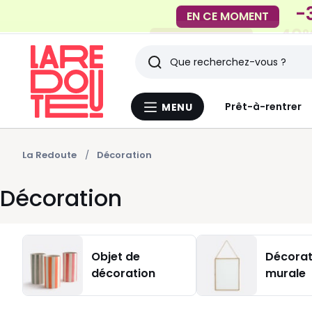
-40%
EN CE MOMENT
Rechercher
Derniers
Prêt-à-rentrer
MENU
Menu
articles
La
Redoute
vus
La Redoute
Décoration
Décoration
Objet de
Décorat
décoration
murale