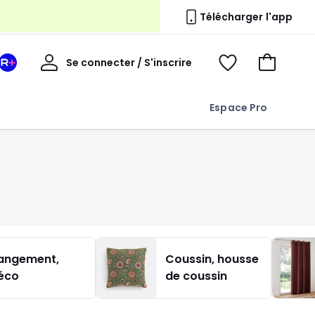
Télécharger l'app
erie
Mon
Se connecter / S'inscrire
Mon
Voir
Voir
compte
espace
mes
mon
La
favoris
panier
Espace Pro
Redoute
+
angement,
Coussin, housse
éco
de coussin