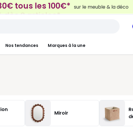
 dès 2 articles*
sur le linge de maison et la lit
Nos tendances
Marques à la une
ion
R
Miroir
d