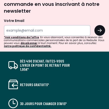
commande en vous inscrivant à notre
newsletter
Votre Email
OK
*Voir conditions de l'offre
. En vous abonnant, vous consentez à recevoir des
communications commerciales personnalisées de la part de La Redoute. Vous
pouvez vous
désabonner
à tout moment. Pour en savoir plus, consultez
notre politique de confidentialité.
DÈS 49€ D’ACHAT, FAITES-VOUS
LIVRER EN POINT DE RETRAIT POUR
1,95€*
RETOURS GRATUITS*
30 JOURS POUR CHANGER D'AVIS*