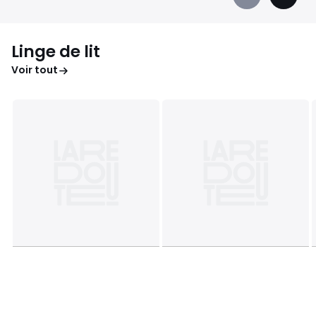
Précédent
Suivan
-
-
défiler
défiler
à
à
Linge de lit
gauche
droite
Voir tout