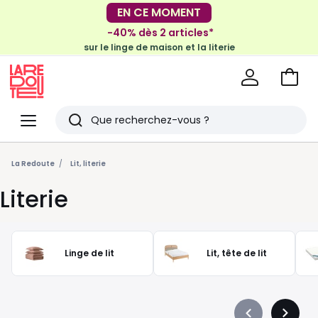
-30€ tous les 100€*
EN CE MOMENT
sur le meuble & la déco
-40% dès 2 articles*
sur le linge de maison et la literie
Voir
mon
La
panie
Redoute
Menu
Rechercher
Derniers
articles
La Redoute
Lit, literie
vus
Literie
Linge de lit
Lit, tête de lit