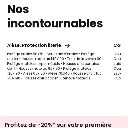
Nos
incontournables
Alèse, Protection literie
Couet
Protège oreiller 50x70
•
Sous taie d'oreiller
•
Protège
Couette
oreiller
•
Housse matelas 140x190
•
Taie de traversin 90
•
Couette 
Protège matelas imperméable
•
Housse anti punaise
saisons
de lit
•
Housse matelas 90x190
•
Protège matelas
Couette 
120x190
•
Alèse 60x120
•
Alèse 70x140
•
Housse clic clac
220x24
140x190
•
Housse anti acarien
•
Rénove matelas
•
Couett
Inscription
Profitez de -20%* sur votre première
newsletter