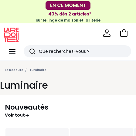
EN CE MOMENT
-30€ tous les 100€*
-40% dès 2 articles*
sur le meuble & la déco
sur le linge de maison et la literie
Voir
mon
La
panie
Redoute
Menu
Rechercher
Derniers
articles
La Redoute
Luminaire
vus
Luminaire
Nouveautés
Voir tout