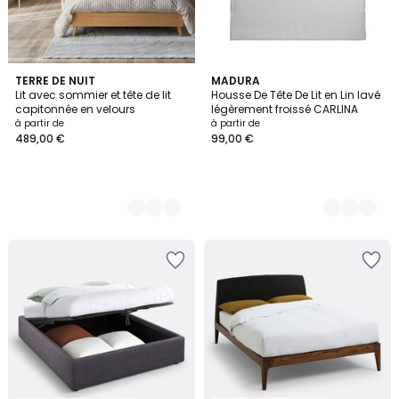
3
TERRE DE NUIT
8
MADURA
Lit avec sommier et tête de lit
Housse De Tête De Lit en Lin lavé
Couleurs
Couleurs
capitonnée en velours
légèrement froissé CARLINA
à partir de
à partir de
489,00 €
99,00 €