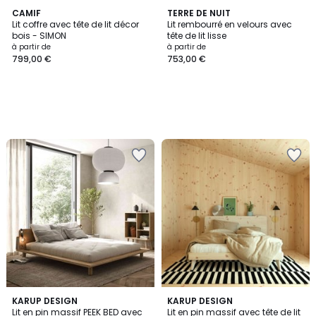
CAMIF
TERRE DE NUIT
Lit coffre avec tête de lit décor
Lit rembourré en velours avec
bois - SIMON
tête de lit lisse
à partir de
à partir de
799,00 €
753,00 €
5
1
KARUP DESIGN
2
KARUP DESIGN
/
/
Lit en pin massif PEEK BED avec
Lit en pin massif avec tête de lit