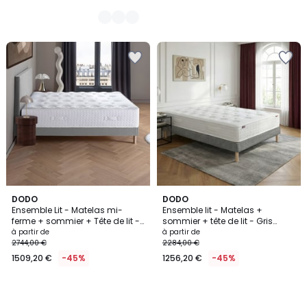
DODO
DODO
Ensemble Lit - Matelas mi-
Ensemble lit - Matelas +
ferme + sommier + Tête de lit -
sommier + tête de lit - Gris
Blanc/Gris LE VERITABLE
PLÉNITUDE
à partir de
à partir de
2744,00 €
2284,00 €
1509,20 €
-45%
1256,20 €
-45%