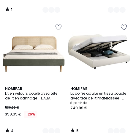
1
/
5
4
5
2
HOMIFAB
2
HOMIFAB
/
/
Lit en velours côtelé avec tête
Lit coffre adulte en tissu bouclé
Couleurs
Couleurs
5
5
de lit en cannage - DALIA
avec tête de lit matelassée -
MADISSON
à partir de
539,99 €
749,99 €
399,99 €
-26%
4
5
/
/