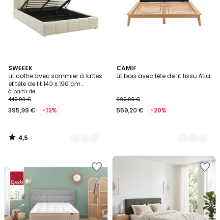
4,5
3
SWEEEK
2
CAMIF
/ 5
Lit coffre avec sommier à lattes
Lit bois avec tête de lit tissu Atia
Couleurs
Couleurs
et tête de lit 140 x 190 cm
bouclette texturée LEX
à partir de
449,99 €
699,00 €
395,99 €
-12%
559,20 €
-20%
4,5
/
5