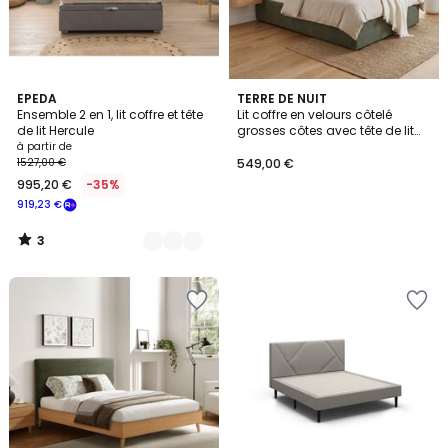
3
2
EPEDA
TERRE DE NUIT
/
Ensemble 2 en 1, lit coffre et tête
Lit coffre en velours côtelé
Couleurs
5
de lit Hercule
grosses côtes avec tête de lit
rembourrée
à partir de
1527,00 €
549,00 €
995,20 €
-35%
919,23 €
3
/
5