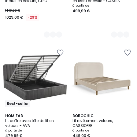
inclus en velours, CLEO
en tissu chenille - CASSIS
à partir de
1449,00 €
499,99 €
1029,00 €
-29%
Best-seller
5
5
5
HOMIFAB
4
BOBOCHIC
/
/
Lit coffre avec tête de lit en
Lit revêtement velours,
Couleurs
Couleurs
5
5
velours - AVA
CASSIOPEE
à partir de
à partir de
479,99 €
449,00 €