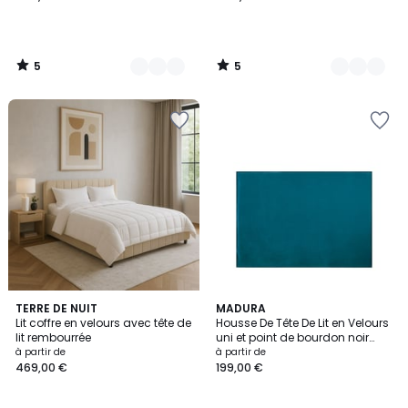
5
5
/
/
5
5
1
2
TERRE DE NUIT
8
MADURA
/
Lit coffre en velours avec tête de
Housse De Tête De Lit en Velours
Couleurs
Couleurs
5
lit rembourrée
uni et point de bourdon noir
DARIO
à partir de
à partir de
469,00 €
199,00 €