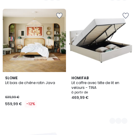
5
5
SLOME
2
HOMIFAB
Lit bois de chêne rotin Java
Lit coffre avec tête de lit en
Couleurs
velours - TINA
à partir de
639,99 €
469,99 €
559,99 €
-12%