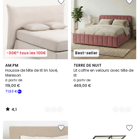
-30€* tous les 100€
Best-seller
4,1
4
AM.PM
4
TERRE DE NUIT
/ 5
Housse de tête de lit lin lavé,
Lit coffre en velours avec tête de
Couleurs
Couleurs
Mereson
lit
à partir de
à partir de
119,00 €
469,00 €
71,53 €
4,1
/
5