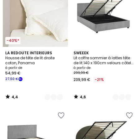
-40%*
4,4
4,6
4
LA REDOUTE INTERIEURS
2
SWEEEK
/ 5
/ 5
Housse de tête de lit droite
Lit coffre sommier à lattes tête
Couleurs
Couleurs
coton, Panama
de lit 140 x 190cm velours côtelé
(grosse côte) AVALON
à partir de
à partir de
54,99 €
299,99 €
27,50 €
239,99 €
-21%
4,4
4,6
/
/
5
5