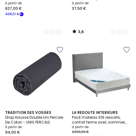
bonnet de 30cm, PREMIÈRE
à partir de
à partir de
627,00 €
37,50 €
408,01 €
3,6
/
5
4,5
3,2
27
TRADITION DES VOSGES
2
LA REDOUTE INTERIEURS
/ 5
/ 5
Drap Housse Double Uni Percale
Pack matelas 616 ressorts,
Couleurs
Couleurs
De Coton - UNIS PERCALE
confort ferme avec sommier,
pieds et tête de lit
à partir de
à partir de
94,00 €
2099,00 €