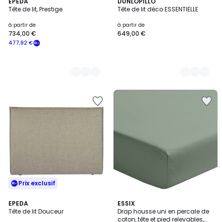
2
EPEDA
3
DUNLOPILLO
Tête de lit, Prestige
Tête de lit déco ESSENTIELLE
Couleurs
Couleurs
à partir de
à partir de
734,00 €
649,00 €
477,92 €
Prix exclusif
3,6
3
EPEDA
11
ESSIX
/ 5
Tête de lit Douceur
Drap housse uni en percale de
Couleurs
Couleurs
coton, tête et pied relevables,