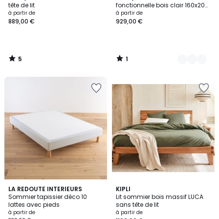
Couleurs
5
5
tête de lit
fonctionnelle bois clair 160x200
- RETREAT BED - RETREAT BED
à partir de
à partir de
889,00 €
929,00 €
5
1
/
/
5
5
4,4
2
2
LA REDOUTE INTERIEURS
KIPLI
/ 5
/
Sommier tapissier déco 10
Lit sommier bois massif LUCA
Couleurs
5
lattes avec pieds
sans tête de lit
à partir de
à partir de