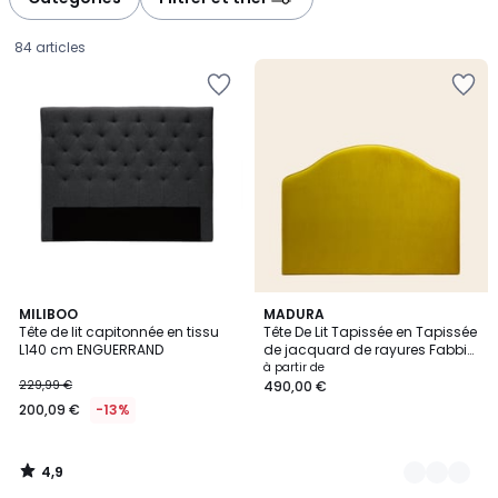
gauche
droite
84 articles
4,9
MILIBOO
13
MADURA
/ 5
Tête de lit capitonnée en tissu
Tête De Lit Tapissée en Tapissée
Couleurs
L140 cm ENGUERRAND
de jacquard de rayures Fabbio
200,09
CEPHEE
à partir de
229,99 €
490,00 €
€
200,09 €
-13%
au
lieu
de
4,9
229,99
/
5