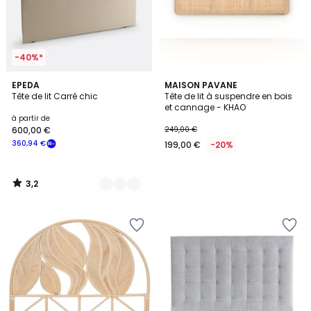
-40%*
3,2
3
EPEDA
MAISON PAVANE
/ 5
Tête de lit Carré chic
Tête de lit à suspendre en bois
Couleurs
et cannage - KHAO
à partir de
600,00 €
249,00 €
360,94 €
199,00 €
-20%
3,2
/
5