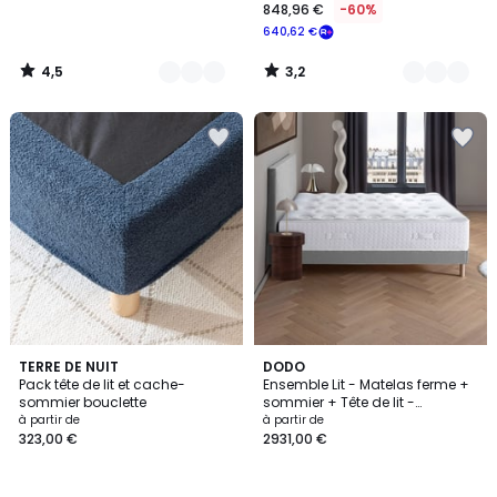
848,96 €
-60%
640,62 €
4,5
3,2
/
/
5
5
4
TERRE DE NUIT
DODO
Pack tête de lit et cache-
Ensemble Lit - Matelas ferme +
Couleurs
sommier bouclette
sommier + Tête de lit -
Blanc/Gris LE VERITABLE
à partir de
à partir de
323,00 €
2931,00 €