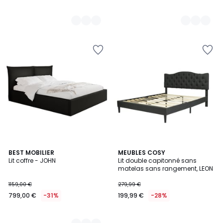
8
BEST MOBILIER
MEUBLES COSY
Lit coffre - JOHN
Lit double capitonné sans
Couleurs
matelas sans rangement, LEON
1159,00 €
279,99 €
799,00 €
-31%
199,99 €
-28%