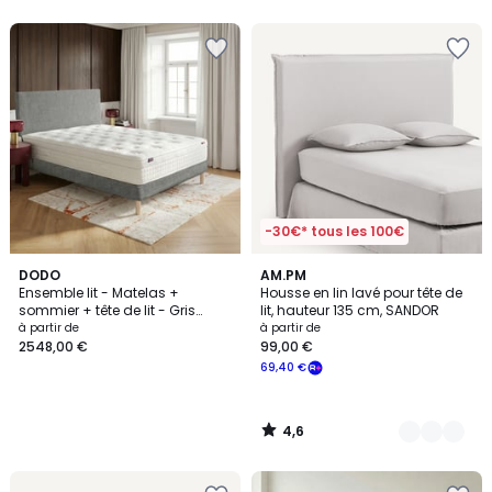
-30€* tous les 100€
4,6
DODO
3
AM.PM
/ 5
Ensemble lit - Matelas +
Housse en lin lavé pour tête de
Couleurs
sommier + tête de lit - Gris
lit, hauteur 135 cm, SANDOR
RENAISSANCE
à partir de
à partir de
2548,00 €
99,00 €
69,40 €
4,6
/
5