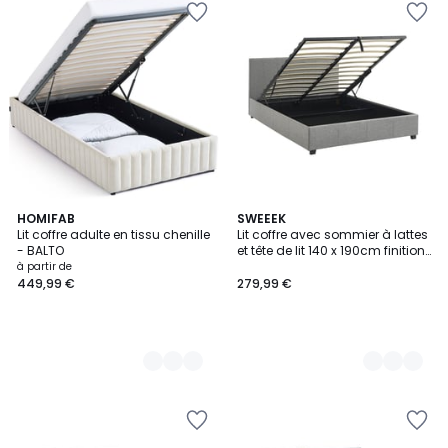
2
HOMIFAB
2
SWEEEK
Lit coffre adulte en tissu chenille
Lit coffre avec sommier à lattes
Couleurs
Couleurs
- BALTO
et tête de lit 140 x 190cm finition
tissu AVALON
à partir de
449,99 €
279,99 €