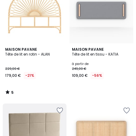
5
MAISON PAVANE
MAISON PAVANE
/
Tête de lit en rotin - ALAN
Tête de lit en tissu - KATIA
5
à partir de
229,00 €
249,00 €
179,00 €
-21%
109,00 €
-56%
5
/
5