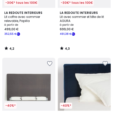
-30€* tous les 100€
-30€* tous les 100€
4,2
4,3
LA REDOUTE INTERIEURS
LA REDOUTE INTERIEURS
/ 5
/ 5
Lit coffre avec sommier
Lit avec sommier et tête de lit
relevable, Papilla
AGURA
à partir de
à partir de
499,00 €
699,00 €
352,55 €
491,38 €
4,2
4,3
/
/
5
5
-40%*
-40%*