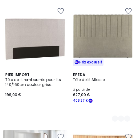
€
13%
de
réduction
appliquée.
Prix exclusif
PIER IMPORT
3
EPEDA
Tête de lit rembourrée pour lits
Tête de lit Altesse
Couleurs
140/160cm couleur grise
RIVANA
à partir de
199,00 €
627,00 €
408,37 €