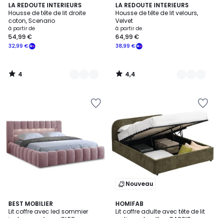
4
4,4
4
LA REDOUTE INTERIEURS
5
LA REDOUTE INTERIEURS
/
/ 5
Housse de tête de lit droite
Housse de tête de lit velours,
Couleurs
Couleurs
5
coton, Scenario
Velvet
à partir de
à partir de
54,99 €
64,99 €
32,99 €
38,99 €
4
4,4
/
/
5
5
Nouveau
7
BEST MOBILIER
2
HOMIFAB
Lit coffre avec led sommier
Lit coffre adulte avec tête de lit
Couleurs
Couleurs