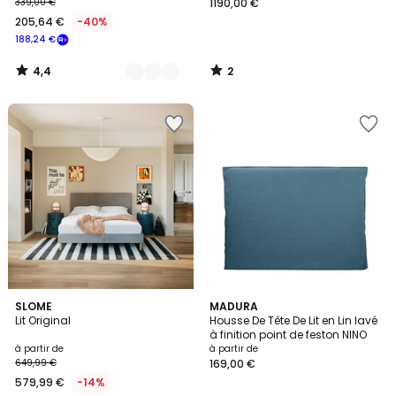
339,00 €
1190,00 €
205,64 €
-40%
188,24 €
4,4
2
/
/
5
5
2
SLOME
4
MADURA
Lit Original
Housse De Tête De Lit en Lin lavé
Couleurs
Couleurs
à finition point de feston NINO
à partir de
à partir de
649,99 €
169,00 €
579,99 €
-14%