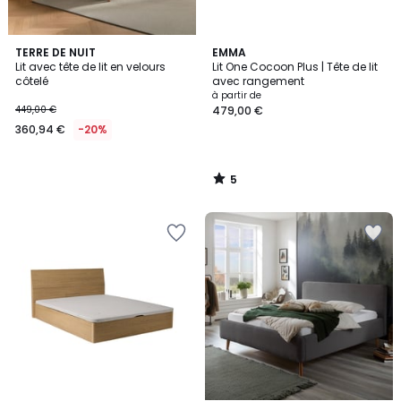
5
TERRE DE NUIT
EMMA
/
Lit avec tête de lit en velours
Lit One Cocoon Plus | Tête de lit
5
côtelé
avec rangement
à partir de
449,00 €
479,00 €
360,94 €
-20%
5
/
5