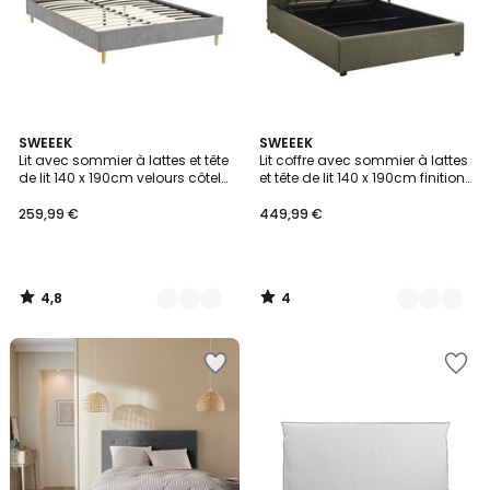
4,8
4
2
SWEEEK
3
SWEEEK
/ 5
/
Lit avec sommier à lattes et tête
Lit coffre avec sommier à lattes
Couleurs
Couleurs
5
de lit 140 x 190cm velours côtelé
et tête de lit 140 x 190cm finition
(grosse côte) MARLON
bouclette CAMERON
259,99 €
449,99 €
4,8
4
/
/
5
5