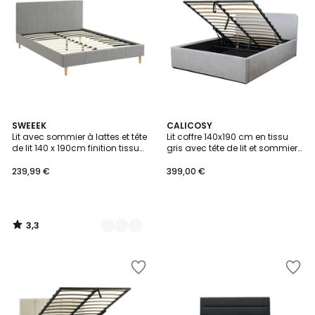
3,3
2
SWEEEK
CALICOSY
/ 5
Lit avec sommier à lattes et tête
Lit coffre 140x190 cm en tissu
Couleurs
de lit 140 x 190cm finition tissu
gris avec tête de lit et sommier
MARLON
- YSÉE
239,99 €
399,00 €
3,3
/
5