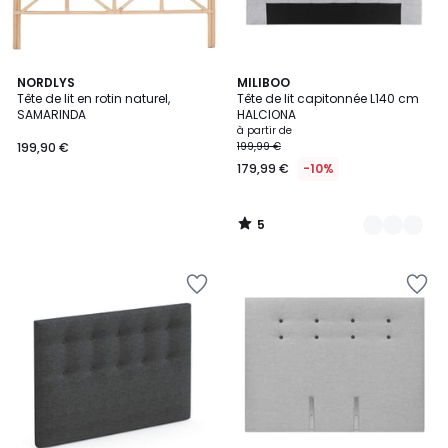
5
NORDLYS
3
MILIBOO
/
Tête de lit en rotin naturel,
Tête de lit capitonnée L140 cm
Couleurs
5
SAMARINDA
HALCIONA
à partir de
199,90 €
199,99 €
179,99 €
-10%
5
/
5