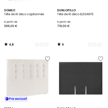
4,8
5
8
SOMEO
3
DUNLOPILLO
/ 5
/
Tête de lit déco capitonnée
Tête de lit déco ELEGANTE
Couleurs
Couleurs
5
à partir de
à partir de
399,00 €
719,00 €
4,8
5
/
/
5
5
Prix exclusif