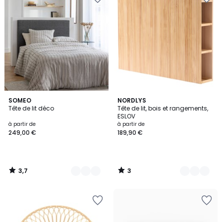
3,7
3
10
SOMEO
2
NORDLYS
/ 5
/
Tête de lit déco
Tête de lit, bois et rangements,
Couleurs
Couleurs
5
ESLOV
à partir de
à partir de
249,00 €
189,90 €
3,7
3
/
/
5
5