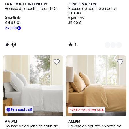
4,6
4
LA REDOUTE INTERIEURS
18
SENSEI MAISON
/ 5
/
Housse de couette coton, LILOU
Housse de couette en coton
Couleurs
5
STUDIO
à partir de
à partir de
44,99 €
35,00 €
26,99 €
4,6
4
/
/
5
5
Prix exclusif
-25€* tous les 50€
4,8
4,8
9
AM.PM
AM.PM
/ 5
/ 5
Housse de couette en satin de
Housse de couette en satin de
Couleurs