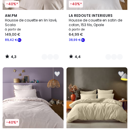
-40%*
-40%*
4,3
4,4
2
AM.PM
8
LA REDOUTE INTERIEURS
/ 5
/ 5
Housse de couette en lin lavé,
Housse de couette en satin de
Couleurs
Couleurs
Scala
coton, 153 fils, Opale
à partir de
à partir de
149,00 €
64,99 €
89,42 €
38,99 €
4,3
4,4
/
/
5
5
-40%*