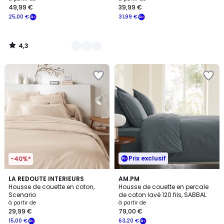
49,99 €
39,99 €
à
25,00 €
31,99 €
partir
de
49,99
4,3
€
/
5
souscrivez
à
notre
programme
pour
payer
à
la
place
25,00
Prix exclusif
€.
-40%*
3,9
3,5
22
LA REDOUTE INTERIEURS
10
AM.PM
/ 5
/ 5
Housse de couette en coton,
Housse de couette en percale
Couleurs
Couleurs
Scenario
de coton lavé 120 fils, SABBAL
à partir de
à partir de
29,99 €
79,00 €
15,00 €
63,20 €