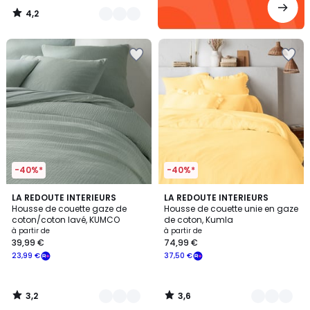
4,2
/
5
-40%*
-40%*
3,2
3,6
10
LA REDOUTE INTERIEURS
17
LA REDOUTE INTERIEURS
/ 5
/ 5
Housse de couette gaze de
Housse de couette unie en gaze
Couleurs
Couleurs
coton/coton lavé, KUMCO
de coton, Kumla
à partir de
à partir de
39,99 €
74,99 €
23,99 €
37,50 €
3,2
3,6
/
/