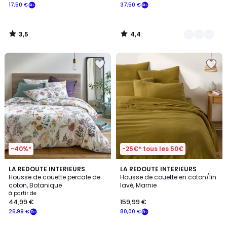
17,50 €
37,50 €
3,5
4,4
/
/
5
5
-40%*
-25€* tous les 50€
4,5
4,5
LA REDOUTE INTERIEURS
LA REDOUTE INTERIEURS
/ 5
/ 5
Housse de couette percale de
Housse de couette en coton/lin
coton, Botanique
lavé, Marnie
à partir de
44,99 €
159,99 €
26,99 €
80,00 €