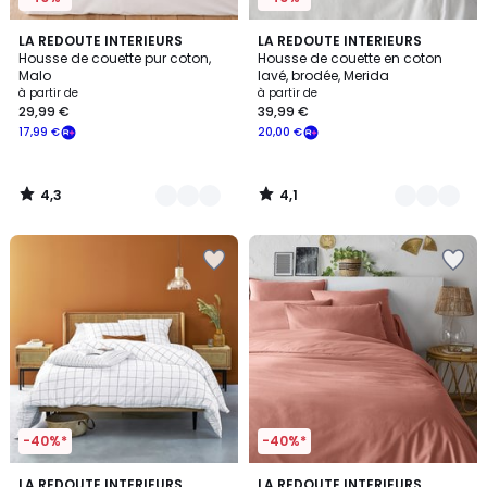
4,3
4,1
3
LA REDOUTE INTERIEURS
3
LA REDOUTE INTERIEURS
/ 5
/ 5
Housse de couette pur coton,
Housse de couette en coton
Couleurs
Couleurs
Malo
lavé, brodée, Merida
à partir de
à partir de
29,99 €
39,99 €
17,99 €
20,00 €
4,3
4,1
/
/
5
5
-40%*
-40%*
4,5
4,2
LA REDOUTE INTERIEURS
12
LA REDOUTE INTERIEURS