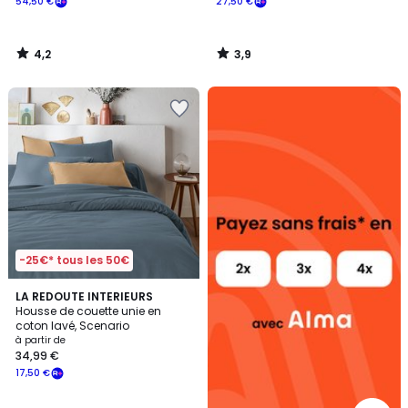
54,50 €
27,50 €
4,2
3,9
/
/
5
5
Alma
payez
sans
frais
-25€* tous les 50€
4,2
2
LA REDOUTE INTERIEURS
/ 5
Housse de couette unie en
Couleurs
coton lavé, Scenario
à partir de
34,99 €
17,50 €