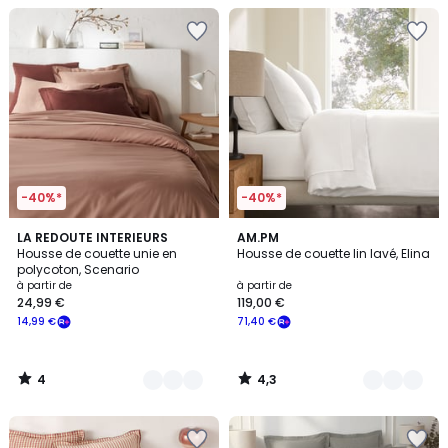
-40%*
-40%*
4
4,3
16
LA REDOUTE INTERIEURS
25
AM.PM
/
/ 5
Housse de couette unie en
Housse de couette lin lavé, Elina
Couleurs
Couleurs
5
polycoton, Scenario
à partir de
à partir de
24,99 €
119,00 €
14,99 €
71,40 €
4
4,3
/
/
5
5