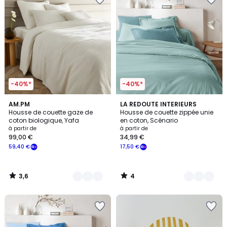
-40%*
-40%*
3,6
4
20
AM.PM
22
LA REDOUTE INTERIEURS
/ 5
/
Housse de couette gaze de
Housse de couette zippée unie
Couleurs
Couleurs
5
coton biologique, Yafa
en coton, Scénario
à partir de
à partir de
99,00 €
34,99 €
59,40 €
17,50 €
3,6
4
/
/
5
5