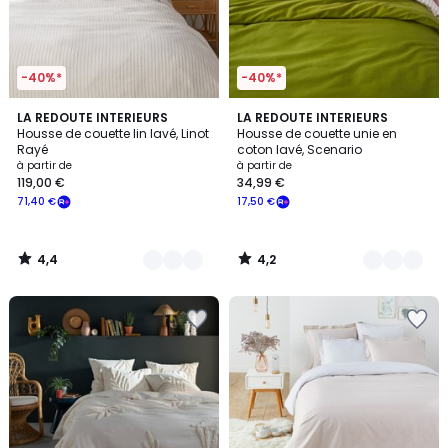
-40%*
-40%*
4,4
4,2
3
LA REDOUTE INTERIEURS
18
LA REDOUTE INTERIEURS
/ 5
/ 5
Housse de couette lin lavé, Linot
Housse de couette unie en
Couleurs
Couleurs
Rayé
coton lavé, Scenario
à partir de
à partir de
119,00 €
34,99 €
71,40 €
17,50 €
4,4
4,2
/
/
5
5