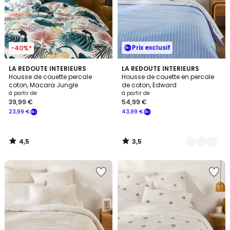
Prix exclusif
-40%*
4,5
3,5
LA REDOUTE INTERIEURS
2
LA REDOUTE INTERIEURS
/ 5
/ 5
Housse de couette percale
Housse de couette en percale
Couleurs
coton, Macara Jungle
de coton, Edward
à partir de
à partir de
39,99 €
54,99 €
23,99 €
43,99 €
4,5
3,5
/
/
5
5