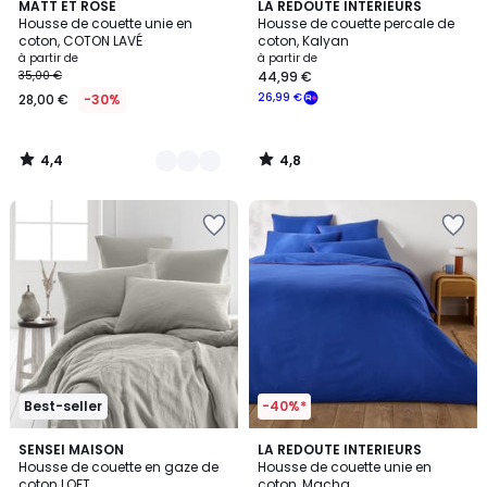
4,4
4,8
12
MATT ET ROSE
LA REDOUTE INTERIEURS
/ 5
/ 5
Housse de couette unie en
Housse de couette percale de
Couleurs
coton, COTON LAVÉ
coton, Kalyan
à partir de
à partir de
35,00 €
44,99 €
26,99 €
28,00 €
-30%
4,4
4,8
/
/
5
5
Best-seller
-40%*
4
3,5
15
SENSEI MAISON
7
LA REDOUTE INTERIEURS
/
/ 5
Housse de couette en gaze de
Housse de couette unie en
Couleurs
Couleurs
5
coton LOFT
coton, Macha