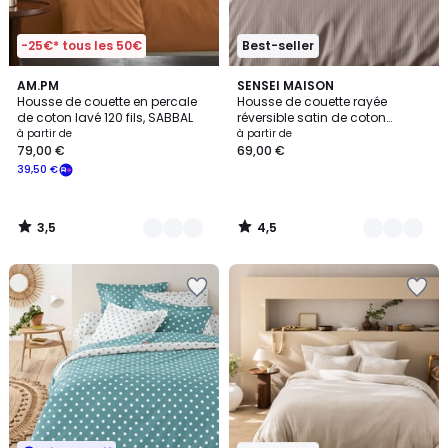
-25€* tous les 50€
Best-seller
3,5
4,5
2
AM.PM
8
SENSEI MAISON
/ 5
/ 5
Housse de couette en percale
Housse de couette rayée
Couleurs
Couleurs
de coton lavé 120 fils, SABBAL
réversible satin de coton
VERSALUXE
à partir de
à partir de
79,00 €
69,00 €
39,50 €
3,5
4,5
/
/
5
5