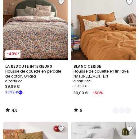
-40%*
4,5
5
LA REDOUTE INTERIEURS
10
BLANC CERISE
/ 5
/
Housse de couette en percale
Housse de couette en lin lavé,
Couleurs
5
de coton, Ohara
NATURELLEMENT LIN
à partir de
à partir de
39,99 €
160,00 €
23,99 €
80,00 €
-50%
4,5
5
/
/
5
5