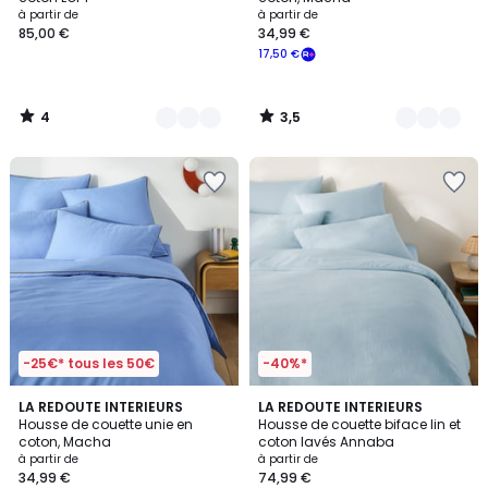
à partir de
à partir de
85,00 €
34,99 €
17,50 €
4
3,5
/
/
5
5
-25€* tous les 50€
-40%*
3,5
4,4
LA REDOUTE INTERIEURS
8
LA REDOUTE INTERIEURS
/ 5
/ 5
Housse de couette unie en
Housse de couette biface lin et
Couleurs
coton, Macha
coton lavés Annaba
à partir de
à partir de
34,99 €
74,99 €