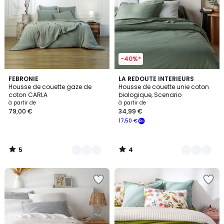
-40%*
5
4
4
FEBRONIE
9
LA REDOUTE INTERIEURS
/
/
Housse de couette gaze de
Housse de couette unie coton
Couleurs
Couleurs
5
5
coton CARLA
biologique, Scenario
à partir de
à partir de
79,00 €
34,99 €
17,50 €
5
4
/
/
5
5