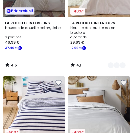
Prix exclusif
-40%*
4,5
4,1
LA REDOUTE INTERIEURS
5
LA REDOUTE INTERIEURS
/ 5
/ 5
Housse de couette coton, Jobe
Housse de couette coton
Couleurs
bicolore
à partir de
à partir de
49,99 €
29,99 €
37,49 €
17,99 €
4,5
4,1
/
/
5
5
-40%*
-40%*