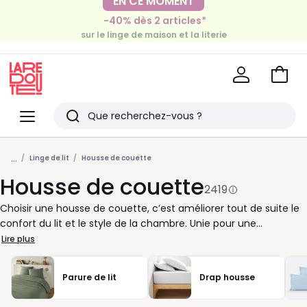
EN CE MOMENT
EN CE MOMENT
-40% dès 2 articles*
-30€ tous les 100€*
sur le linge de maison et la literie
sur le meuble & la déco
Voir
mon
La
panie
Redoute
Menu
Rechercher
Derniers
...
articles
Linge de lit
Housse de couette
Housse de couette
vus
2419
Choisir une housse de couette, c’est améliorer tout de suite le
confort du lit et le style de la chambre. Unie pour une
ambiance sobre, imprimée pour donner du rythme, en coton
Lire plus
pour un toucher doux au quotidien, en percale ou en satin pour
plus de souplesse : à vous de trouver la matière et le look qui
Parure de lit
Drap housse
vous ressemblent. Pour bien la choisir, vérifiez la taille de votre
couette : 140x200, 200x200, 240x220 ou 260x240. Une housse