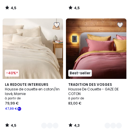
4,5
4,5
/
/
5
5
-40%*
Best-seller
4,5
4,3
3
LA REDOUTE INTERIEURS
8
TRADITION DES VOSGES
/ 5
/ 5
Housse de couette en coton/lin
Housse De Couette - GAZE DE
Couleurs
Couleurs
lavé, Marnie
COTON
à partir de
à partir de
79,99 €
83,00 €
47,99 €
4,5
4,3
/
/