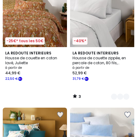
-25€* tous les 50€
-40%*
3
LA REDOUTE INTERIEURS
12
LA REDOUTE INTERIEURS
/
Housse de couette en coton
Housse de couette zippée, en
Couleurs
5
lavé, Juliette
percale de coton, 80 fils,
Scénario
à partir de
à partir de
44,99 €
52,99 €
22,50 €
31,79 €
3
/
5