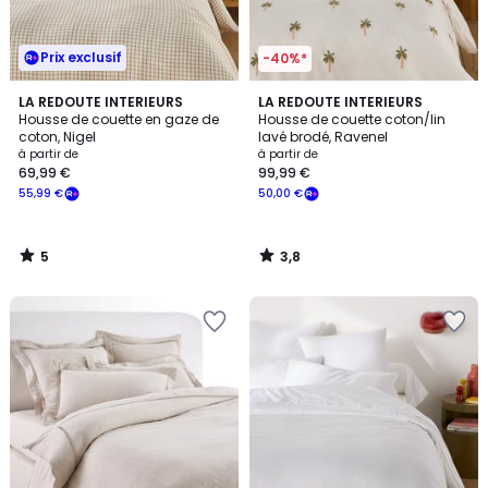
Prix exclusif
-40%*
5
3,8
LA REDOUTE INTERIEURS
LA REDOUTE INTERIEURS
/
/ 5
Housse de couette en gaze de
Housse de couette coton/lin
5
coton, Nigel
lavé brodé, Ravenel
à partir de
à partir de
69,99 €
99,99 €
55,99 €
50,00 €
5
3,8
/
/
5
5