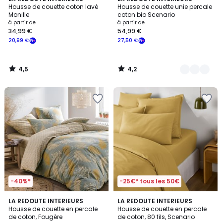
/ 5
/ 5
Housse de couette coton lavé
Housse de couette unie percale
Couleurs
Monille
coton bio Scenario
à partir de
à partir de
34,99 €
54,99 €
20,99 €
27,50 €
4,5
4,2
/
/
5
5
-40%*
-25€* tous les 50€
4,7
4,3
LA REDOUTE INTERIEURS
3
LA REDOUTE INTERIEURS
/ 5
/ 5
Housse de couette en percale
Housse de couette en percale
Couleurs
de coton, Fougère
de coton, 80 fils, Scenario