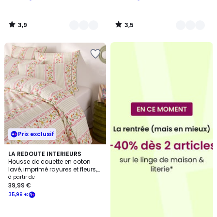
3,9
3,5
/
/
5
5
Prix exclusif
LA REDOUTE INTERIEURS
Housse de couette en coton
lavé, imprimé rayures et fleurs,
FABIOLA
à partir de
39,99 €
35,99 €