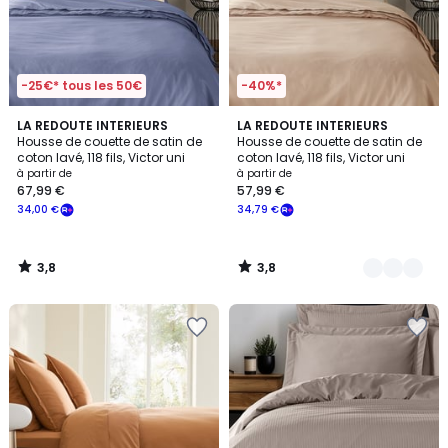
-25€* tous les 50€
-40%*
3,8
3,8
LA REDOUTE INTERIEURS
9
LA REDOUTE INTERIEURS
/ 5
/ 5
Housse de couette de satin de
Housse de couette de satin de
Couleurs
coton lavé, 118 fils, Victor uni
coton lavé, 118 fils, Victor uni
à partir de
à partir de
67,99 €
57,99 €
34,00 €
34,79 €
3,8
3,8
/
/
5
5