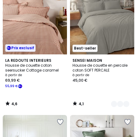
Prix exclusif
Best-seller
4,6
4,1
LA REDOUTE INTERIEURS
24
SENSEI MAISON
/ 5
/ 5
Housse de couette coton
Housse de couette en percale
Couleurs
seersucker Cottage caramel
coton SOFT PERCALE
à partir de
à partir de
69,99 €
45,00 €
55,99 €
4,6
4,1
/
/
5
5