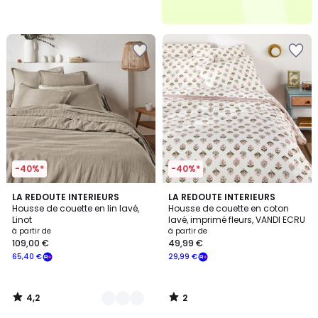
-40%*
-40%*
4,2
2
21
LA REDOUTE INTERIEURS
LA REDOUTE INTERIEURS
/ 5
/
Housse de couette en lin lavé,
Housse de couette en coton
Couleurs
5
Linot
lavé, imprimé fleurs, VANDI ECRU
à partir de
à partir de
109,00 €
49,99 €
65,40 €
29,99 €
4,2
2
/
/
5
5