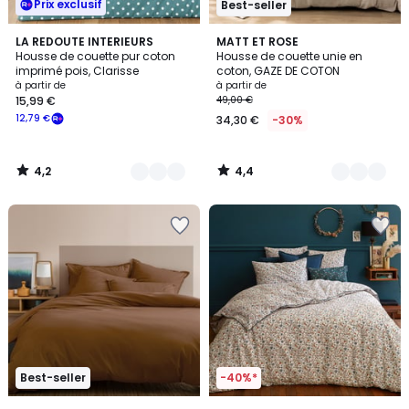
Prix exclusif
Best-seller
4,2
4,4
5
LA REDOUTE INTERIEURS
11
MATT ET ROSE
/ 5
/ 5
Housse de couette pur coton
Housse de couette unie en
Couleurs
Couleurs
imprimé pois, Clarisse
coton, GAZE DE COTON
à partir de
à partir de
15,99 €
49,00 €
12,79 €
34,30 €
-30%
4,2
4,4
/
/
5
5
Best-seller
-40%*