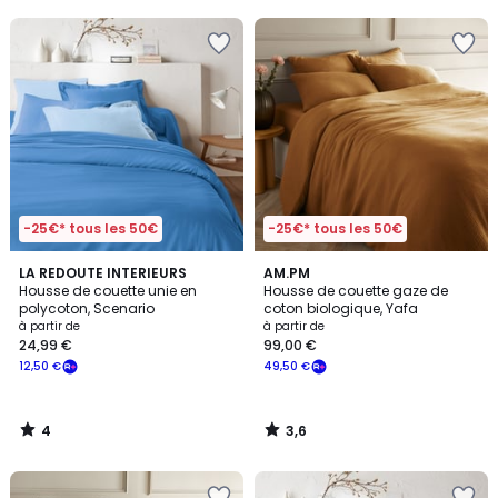
5
5
-25€* tous les 50€
-25€* tous les 50€
4
3,6
LA REDOUTE INTERIEURS
AM.PM
/
/ 5
Housse de couette unie en
Housse de couette gaze de
5
polycoton, Scenario
coton biologique, Yafa
à partir de
à partir de
24,99 €
99,00 €
12,50 €
49,50 €
4
3,6
/
/
5
5