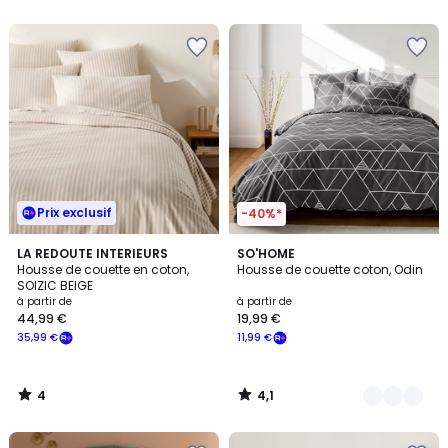
5
5
Prix exclusif
-40%*
4
4,1
LA REDOUTE INTERIEURS
2
SO'HOME
/
/ 5
Housse de couette en coton,
Housse de couette coton, Odin
Couleurs
5
SOIZIC BEIGE
à partir de
à partir de
44,99 €
19,99 €
35,99 €
11,99 €
4
4,1
/
/
5
5