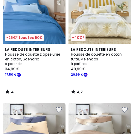
-25€* tous les 50€
-40%*
4
4,7
LA REDOUTE INTERIEURS
LA REDOUTE INTERIEURS
/
/ 5
Housse de couette zippée unie
Housse de couette en coton
5
en coton, Scénario
tufté, Melenaos
à partir de
à partir de
34,99 €
49,99 €
17,50 €
29,99 €
4
4,7
/
/
5
5