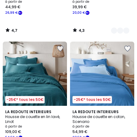
à partir de
à partir de
44,99 €
39,99 €
26,99 €
20,00 €
4,7
4,3
/
/
5
5
-25€* tous les 50€
-25€* tous les 50€
4,2
3,9
LA REDOUTE INTERIEURS
LA REDOUTE INTERIEURS
/ 5
/ 5
Housse de couette en lin lavé,
Housse de couette en coton,
Linot
Scenario
à partir de
à partir de
109,00 €
54,99 €