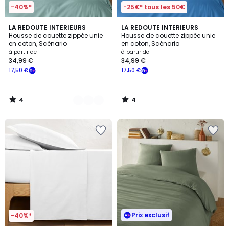
-40%*
-25€* tous les 50€
4
4
22
LA REDOUTE INTERIEURS
LA REDOUTE INTERIEURS
/
/
Housse de couette zippée unie
Housse de couette zippée unie
Couleurs
5
5
en coton, Scénario
en coton, Scénario
à partir de
à partir de
34,99 €
34,99 €
17,50 €
17,50 €
4
4
/
/
5
5
Prix exclusif
-40%*