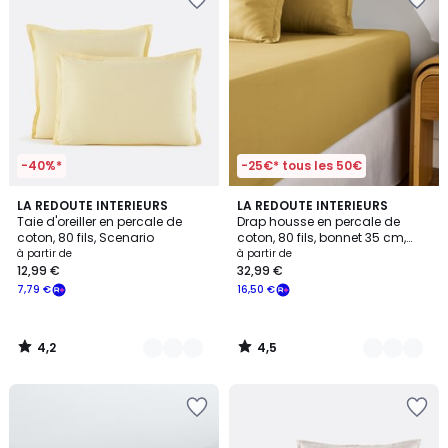
-40%*
-25€* tous les 50€
4,2
4,5
20
LA REDOUTE INTERIEURS
3
LA REDOUTE INTERIEURS
/ 5
/ 5
Taie d'oreiller en percale de
Drap housse en percale de
Couleurs
Couleurs
coton, 80 fils, Scenario
coton, 80 fils, bonnet 35 cm,
Scenario
à partir de
à partir de
12,99 €
32,99 €
7,79 €
16,50 €
4,2
4,5
/
/
5
5