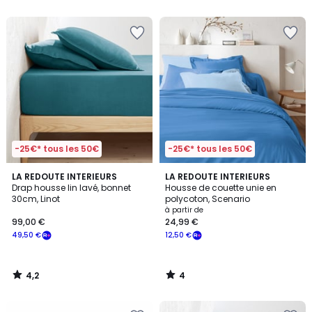
5
5
-25€* tous les 50€
-25€* tous les 50€
4,2
4
LA REDOUTE INTERIEURS
LA REDOUTE INTERIEURS
/ 5
/
Drap housse lin lavé, bonnet
Housse de couette unie en
5
30cm, Linot
polycoton, Scenario
à partir de
99,00 €
24,99 €
49,50 €
12,50 €
4,2
4
/
/
5
5