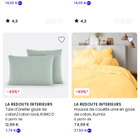
14,00 €
14,00 €
4,3
4,3
/
/
5
5
-40%*
-40%*
3,5
3,6
10
LA REDOUTE INTERIEURS
18
LA REDOUTE INTERIEURS
/ 5
/ 5
Taie d'oreiller gaze de
Housse de couette unie en gaze
Couleurs
Couleurs
coton/coton lavé, KUMCO
de coton, Kumla
à partir de
à partir de
12,99 €
74,99 €
7,79 €
37,50 €