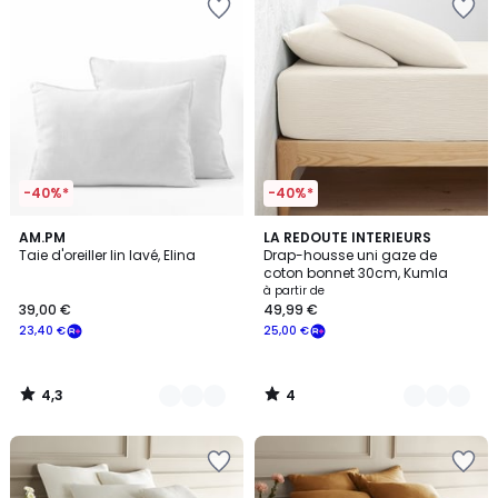
-40%*
-40%*
4,3
4
25
AM.PM
18
LA REDOUTE INTERIEURS
/ 5
/
Taie d'oreiller lin lavé, Elina
Drap-housse uni gaze de
Couleurs
Couleurs
5
coton bonnet 30cm, Kumla
à partir de
39,00 €
49,99 €
23,40 €
25,00 €
4,3
4
/
/
5
5