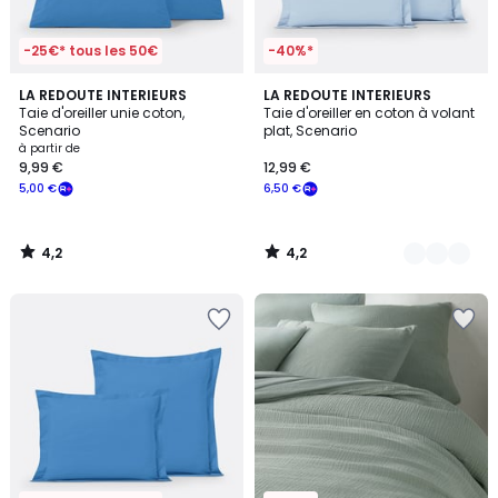
-25€* tous les 50€
-40%*
4,2
4,2
LA REDOUTE INTERIEURS
20
LA REDOUTE INTERIEURS
/ 5
/ 5
Taie d'oreiller unie coton,
Taie d'oreiller en coton à volant
Couleurs
Scenario
plat, Scenario
à partir de
9,99 €
12,99 €
5,00 €
6,50 €
4,2
4,2
/
/
5
5