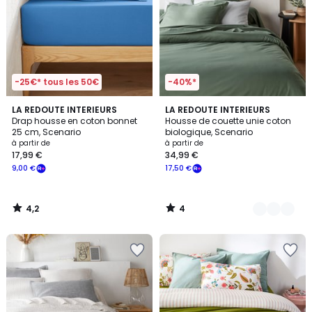
-25€* tous les 50€
-40%*
4,2
4
LA REDOUTE INTERIEURS
10
LA REDOUTE INTERIEURS
/ 5
/
Drap housse en coton bonnet
Housse de couette unie coton
Couleurs
5
25 cm, Scenario
biologique, Scenario
à partir de
à partir de
17,99 €
34,99 €
9,00 €
17,50 €
4,2
4
/
/
5
5