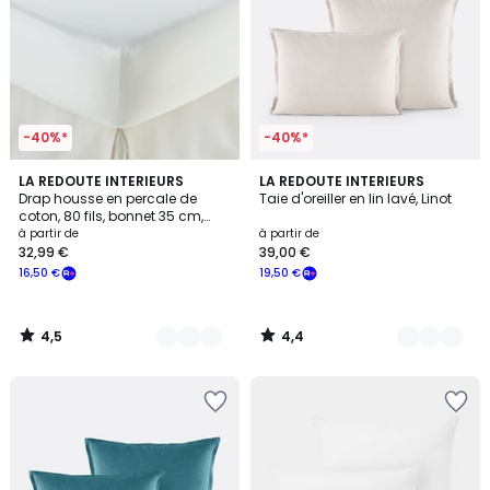
-40%*
-40%*
4,5
4,4
18
LA REDOUTE INTERIEURS
21
LA REDOUTE INTERIEURS
/ 5
/ 5
Drap housse en percale de
Taie d'oreiller en lin lavé, Linot
Couleurs
Couleurs
coton, 80 fils, bonnet 35 cm,
Scenario
à partir de
à partir de
32,99 €
39,00 €
16,50 €
19,50 €
4,5
4,4
/
/
5
5