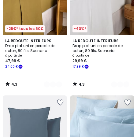
-25€* tous les 50€
-40%*
4,3
4,3
3
LA REDOUTE INTERIEURS
18
LA REDOUTE INTERIEURS
/ 5
/ 5
Drap plat uni en percale de
Drap plat uni en percale de
Couleurs
Couleurs
coton, 80 fils, Scenario
coton, 80 fils, Scenario
à partir de
à partir de
47,99 €
29,99 €
24,00 €
17,99 €
4,3
4,3
/
/
5
5