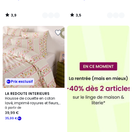
3,9
3,5
/
/
5
5
Prix exclusif
LA REDOUTE INTERIEURS
Housse de couette en coton
lavé, imprimé rayures et fleurs,
FABIOLA
à partir de
39,99 €
35,99 €