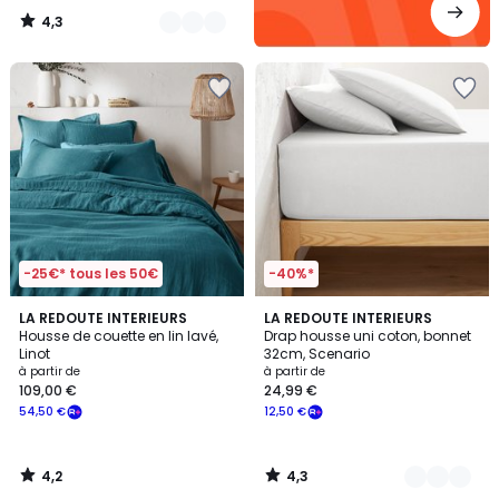
4,3
/
5
-25€* tous les 50€
-40%*
4,2
4,3
LA REDOUTE INTERIEURS
22
LA REDOUTE INTERIEURS
/ 5
/ 5
Housse de couette en lin lavé,
Drap housse uni coton, bonnet
Couleurs
Linot
32cm, Scenario
à partir de
à partir de
109,00 €
24,99 €
54,50 €
12,50 €
4,2
4,3
/
/