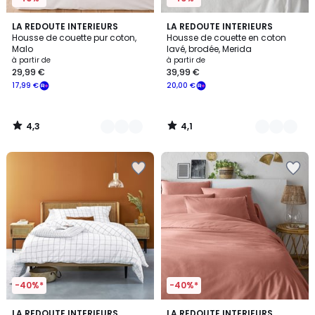
4,3
4,1
3
LA REDOUTE INTERIEURS
4
LA REDOUTE INTERIEURS
/ 5
/ 5
Housse de couette pur coton,
Housse de couette en coton
Couleurs
Couleurs
Malo
lavé, brodée, Merida
à partir de
à partir de
29,99 €
39,99 €
17,99 €
20,00 €
4,3
4,1
/
/
5
5
-40%*
-40%*
4,5
4,2
LA REDOUTE INTERIEURS
12
LA REDOUTE INTERIEURS