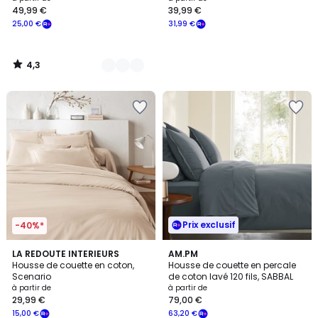
49,99 €
39,99 €
à
25,00 €
31,99 €
partir
de
49,99
4,3
€
/
5
souscrivez
à
notre
programme
pour
payer
à
la
place
25,00
Prix exclusif
€.
-40%*
3,9
3,5
22
LA REDOUTE INTERIEURS
10
AM.PM
/ 5
/ 5
Housse de couette en coton,
Housse de couette en percale
Couleurs
Couleurs
Scenario
de coton lavé 120 fils, SABBAL
à partir de
à partir de
29,99 €
79,00 €
15,00 €
63,20 €