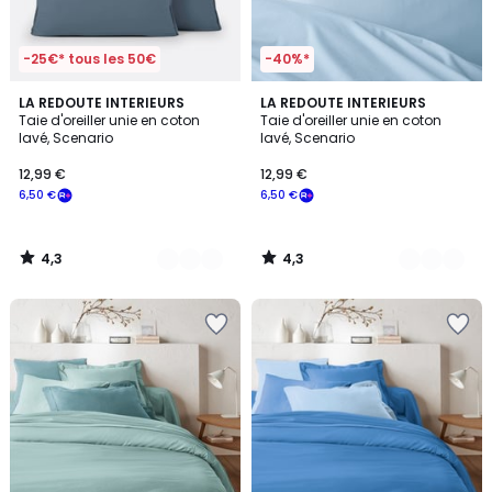
-25€* tous les 50€
-40%*
4,3
4,3
2
LA REDOUTE INTERIEURS
20
LA REDOUTE INTERIEURS
/ 5
/ 5
Taie d'oreiller unie en coton
Taie d'oreiller unie en coton
Couleurs
Couleurs
lavé, Scenario
lavé, Scenario
12,99 €
12,99 €
6,50 €
6,50 €
4,3
4,3
/
/
5
5