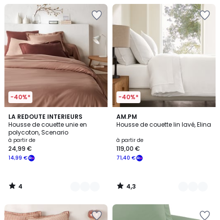
-40%*
-40%*
4
4,3
17
LA REDOUTE INTERIEURS
25
AM.PM
/
/ 5
Housse de couette unie en
Housse de couette lin lavé, Elina
Couleurs
Couleurs
5
polycoton, Scenario
à partir de
à partir de
24,99 €
119,00 €
14,99 €
71,40 €
4
4,3
/
/
5
5