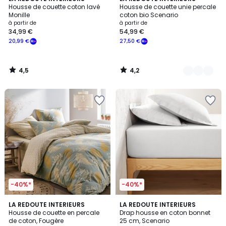
/ 5
/ 5
Housse de couette coton lavé
Housse de couette unie percale
Couleurs
Monille
coton bio Scenario
à partir de
à partir de
34,99 €
54,99 €
20,99 €
27,50 €
4,5
4,2
/
/
5
5
-40%*
-40%*
4,7
4,2
LA REDOUTE INTERIEURS
22
LA REDOUTE INTERIEURS
/ 5
/ 5
Housse de couette en percale
Drap housse en coton bonnet
Couleurs
de coton, Fougère
25 cm, Scenario