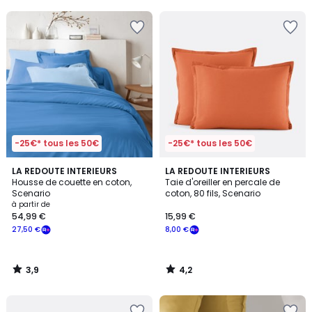
5
5
-25€* tous les 50€
-25€* tous les 50€
3,9
4,2
LA REDOUTE INTERIEURS
LA REDOUTE INTERIEURS
/ 5
/ 5
Housse de couette en coton,
Taie d'oreiller en percale de
Scenario
coton, 80 fils, Scenario
à partir de
54,99 €
15,99 €
27,50 €
8,00 €
3,9
4,2
/
/
5
5