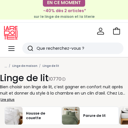
EN CE MOMENT
EN CE MOMENT
-30€ tous les 100€*
-40% dès 2 articles*
sur le meuble & la déco
sur le linge de maison et la literie
Voir
mon
La
panie
Redoute
Menu
Rechercher
Derniers
...
articles
Linge de maison
Linge de lit
Linge de lit
vus
10770
Bien choisir son linge de lit, c’est gagner en confort nuit après
nuit et donner du style à la chambre en un clin d’œil. Chez La
Redoute, nous vous proposons des draps, housses de couette,
Lire plus
taies d’oreiller et draps-housses dans de nombreuses matières,
dimensions et couleurs pour composer un lit qui vous
Housse de
Parure de lit
ressemble. Coton lavé pour un toucher souple, percale pour
couette
une sensation de fraîcheur, satin pour plus de douceur, lin pour