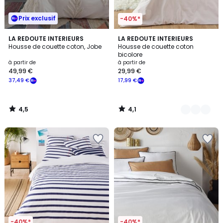
Prix exclusif
-40%*
4,5
4,1
LA REDOUTE INTERIEURS
5
LA REDOUTE INTERIEURS
/ 5
/ 5
Housse de couette coton, Jobe
Housse de couette coton
Couleurs
bicolore
à partir de
à partir de
49,99 €
29,99 €
37,49 €
17,99 €
4,5
4,1
/
/
5
5
-40%*
-40%*