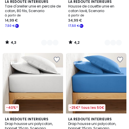
4,3
4,2
19
LA REDOUTE INTERIEURS
2
LA REDOUTE INTERIEURS
/ 5
/ 5
Taie d'oreiller unie en percale de
Housse de couette unie en
Couleurs
Couleurs
coton, 80 fils, Scenario
coton lavé, Scenario
à partir de
à partir de
14,99 €
34,99 €
7,50 €
17,50 €
4,3
4,2
/
/
5
5
-40%*
-25€* tous les 50€
4,2
4,2
15
LA REDOUTE INTERIEURS
LA REDOUTE INTERIEURS
/ 5
/ 5
Drap housse uni polycoton,
Drap housse uni polycoton,
Couleurs
bonnet 25cm, Scenario
bonnet 25cm, Scenario