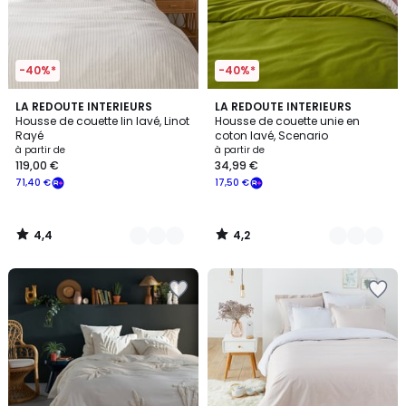
-40%*
-40%*
4,4
4,2
3
LA REDOUTE INTERIEURS
20
LA REDOUTE INTERIEURS
/ 5
/ 5
Housse de couette lin lavé, Linot
Housse de couette unie en
Couleurs
Couleurs
Rayé
coton lavé, Scenario
à partir de
à partir de
119,00 €
34,99 €
71,40 €
17,50 €
4,4
4,2
/
/
5
5