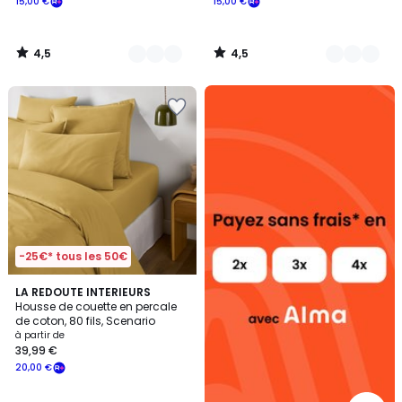
15,00 €
15,00 €
4,5
4,5
/
/
5
5
Alma
payez
sans
frais
-25€* tous les 50€
4,3
3
LA REDOUTE INTERIEURS
/ 5
Housse de couette en percale
Couleurs
de coton, 80 fils, Scenario
à partir de
39,99 €
20,00 €