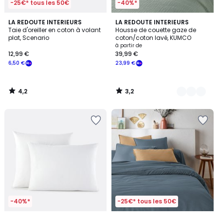
-25€* tous les 50€
-40%*
4,2
3,2
LA REDOUTE INTERIEURS
10
LA REDOUTE INTERIEURS
/ 5
/ 5
Taie d'oreiller en coton à volant
Housse de couette gaze de
Couleurs
plat, Scenario
coton/coton lavé, KUMCO
à partir de
12,99 €
39,99 €
6,50 €
23,99 €
4,2
3,2
/
/
5
5
-40%*
-25€* tous les 50€