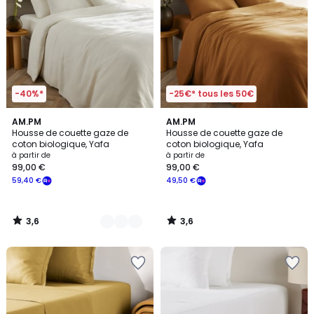
-40%*
-25€* tous les 50€
3,6
3,6
20
AM.PM
AM.PM
/ 5
/ 5
Housse de couette gaze de
Housse de couette gaze de
Couleurs
coton biologique, Yafa
coton biologique, Yafa
à partir de
à partir de
99,00 €
99,00 €
59,40 €
49,50 €
3,6
3,6
/
/
5
5