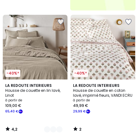
-40%*
-40%*
4,2
2
21
LA REDOUTE INTERIEURS
LA REDOUTE INTERIEURS
/ 5
/
Housse de couette en lin lavé,
Housse de couette en coton
Couleurs
5
Linot
lavé, imprimé fleurs, VANDI ECRU
à partir de
à partir de
109,00 €
49,99 €
65,40 €
29,99 €
4,2
2
/
/
5
5