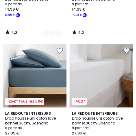
à partir de
à partir de
14,99 €
14,99 €
8,99 €
7,50 €
4,2
4,2
/
/
5
5
-25€* tous les 50€
-40%*
4,3
4,3
2
LA REDOUTE INTERIEURS
19
LA REDOUTE INTERIEURS
/ 5
/ 5
Drap housse uni coton lavé
Drap housse uni coton lavé
Couleurs
Couleurs
bonnet 30cm, Scenario
bonnet 30cm, Scenario
à partir de
à partir de
27,99 €
27,99 €