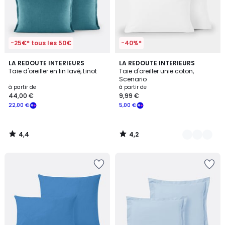
-25€* tous les 50€
-40%*
4,4
4,2
LA REDOUTE INTERIEURS
22
LA REDOUTE INTERIEURS
/ 5
/ 5
Taie d'oreiller en lin lavé, Linot
Taie d'oreiller unie coton,
Couleurs
Scenario
à partir de
à partir de
44,00 €
9,99 €
22,00 €
5,00 €
4,4
4,2
/
/
5
5