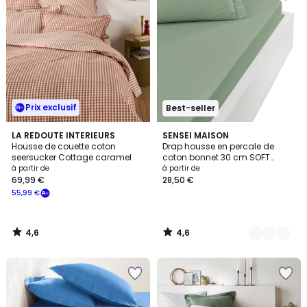
Prix exclusif
Best-seller
4,6
4,6
LA REDOUTE INTERIEURS
25
SENSEI MAISON
/ 5
/ 5
Housse de couette coton
Drap housse en percale de
Couleurs
seersucker Cottage caramel
coton bonnet 30 cm SOFT
PERCALE
à partir de
à partir de
69,99 €
28,50 €
55,99 €
4,6
4,6
/
/
5
5