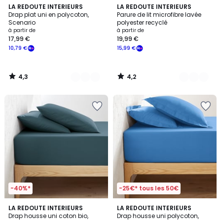
4,3
4,2
16
LA REDOUTE INTERIEURS
4
LA REDOUTE INTERIEURS
/ 5
/ 5
Drap plat uni en polycoton,
Parure de lit microfibre lavée
Couleurs
Couleurs
Scenario
polyester recyclé
à partir de
à partir de
17,99 €
19,99 €
10,79 €
15,99 €
4,3
4,2
/
/
5
5
-40%*
-25€* tous les 50€
4,2
4,3
9
LA REDOUTE INTERIEURS
LA REDOUTE INTERIEURS
/ 5
/ 5
Drap housse uni coton bio,
Drap housse uni polycoton,
Couleurs