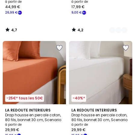
à partir de
à partir de
44,99 €
17,99 €
26,99 €
9,00 €
4,7
4,2
/
/
5
5
-25€* tous les 50€
-40%*
4,5
4,5
2
LA REDOUTE INTERIEURS
19
LA REDOUTE INTERIEURS
/ 5
/ 5
Drap housse en percale coton,
Drap housse en percale coton,
Couleurs
Couleurs
80 fils, bonnet 30 cm, Scenario
80 fils, bonnet 30 cm, Scenario
à partir de
à partir de
29,99 €
29,99 €