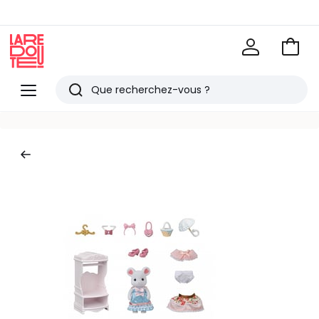
Voir
mon
La
panie
Redoute
Menu
Rechercher
Derniers
articles
vus