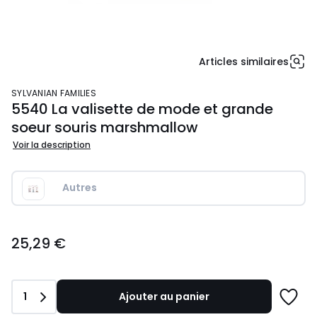
Articles similaires
SYLVANIAN FAMILIES
5540 La valisette de mode et grande
soeur souris marshmallow
Voir la description
Autres
25,29
25,29 €
€.
Quantité
1
Ajouter au panier
Ajoute
à