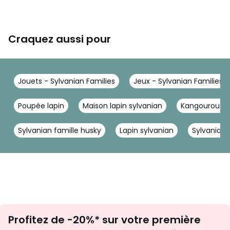
Craquez aussi pour
Jouets - Sylvanian Families
Jeux - Sylvanian Families
Poupée lapin
Maison lapin sylvanian
Kangourou jo
Sylvanian famille husky
Lapin sylvanian
Sylvanian
Inscription
Profitez de -20%* sur votre première
newsletter