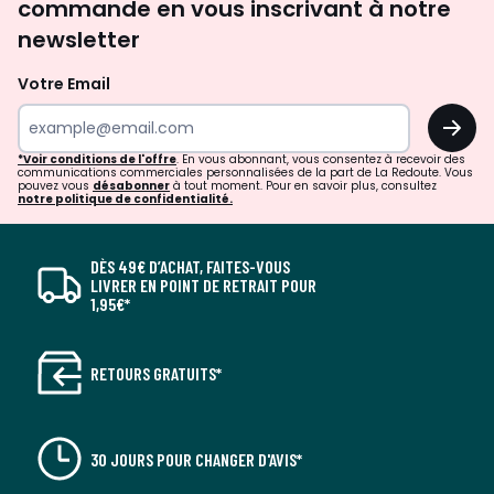
commande en vous inscrivant à notre
newsletter
Votre Email
OK
*Voir conditions de l'offre
. En vous abonnant, vous consentez à recevoir des
communications commerciales personnalisées de la part de La Redoute. Vous
pouvez vous
désabonner
à tout moment. Pour en savoir plus, consultez
notre politique de confidentialité.
DÈS 49€ D’ACHAT, FAITES-VOUS
LIVRER EN POINT DE RETRAIT POUR
1,95€*
RETOURS GRATUITS*
30 JOURS POUR CHANGER D'AVIS*