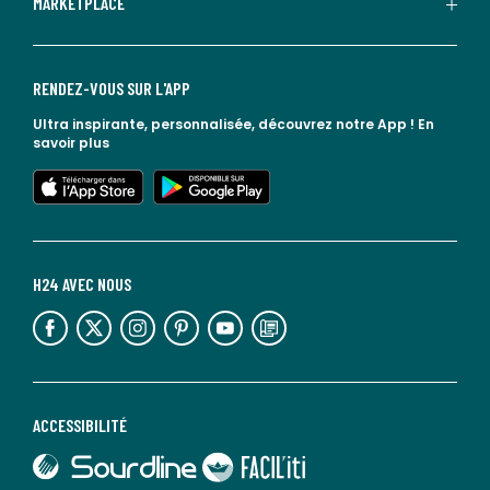
MARKETPLACE
RENDEZ-VOUS SUR L'APP
Ultra inspirante, personnalisée, découvrez notre App !
En
savoir plus
lien vers l'app store
lien vers google play
H24 AVEC NOUS
lien vers l'espace réseaux sociaux
lien vers l'espace réseaux sociaux
lien vers l'espace réseaux sociaux
lien vers l'espace réseaux sociaux
lien vers l'espace réseaux sociaux
lien vers le blog la redoute
ACCESSIBILITÉ
lien vers Sourdline
lien vers Faciliti