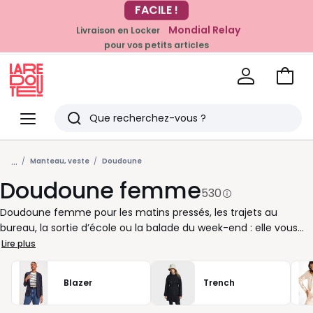
Mondial Relay
Livraison en Locker
EN CE MOMENT
pour vos petits articles
-20% dès 39€*
sur la mode
Voir
mon
La
panie
Redoute
Menu
Rechercher
Derniers
...
articles
Manteau, veste
Doudoune
Doudoune femme
vus
530
Doudoune femme pour les matins pressés, les trajets au
bureau, la sortie d’école ou la balade du week-end : elle vous
suit quand l’air fraîchit et que vous voulez rester bien au chaud
Lire plus
sans renoncer à votre style. Courte pour bouger facilement,
longue pour mieux couvrir, fine sous un manteau ou
Blazer
Trench
généreusement matelassée pour l’hiver, elle s’adapte à votre
rythme. Capuche enveloppante, col montant, zip pratique,