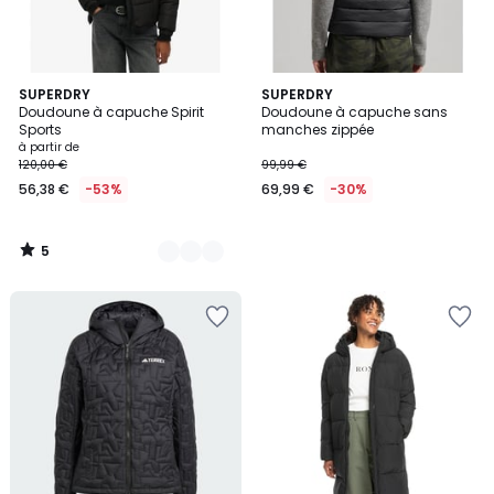
5
3
SUPERDRY
SUPERDRY
/
Doudoune à capuche Spirit
Doudoune à capuche sans
Couleurs
5
Sports
manches zippée
à partir de
120,00 €
99,99 €
56,38 €
-53%
69,99 €
-30%
5
/
5