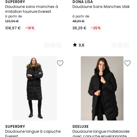
3,5
2
SUPERDRY
6
DONA LISA
/ 5
Doudoune sans manches à
Doudoune Sans Manches Ubik
Couleurs
Couleurs
imitation fourrure Everest
à partir de
à partir de
129,99 €
48,39 €
108,97 €
-16%
36,29 €
-25%
3,5
/
5
4,7
SUPERDRY
DEELUXE
/ 5
Doudoune longue à capuche
Doudoune longue matelassée
Everest
avec capuche enveloppante