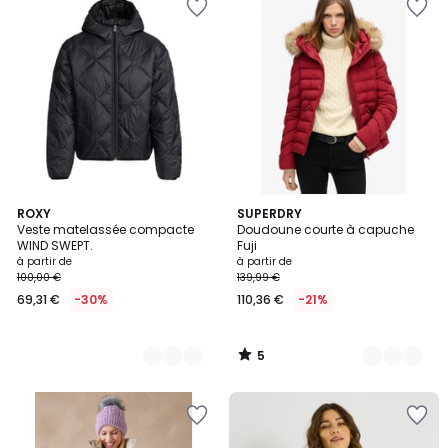
5
2
ROXY
3
SUPERDRY
/
Veste matelassée compacte
Doudoune courte à capuche
Couleurs
Couleurs
5
WIND SWEPT.
Fuji
à partir de
à partir de
100,00 €
139,99 €
69,31 €
-30%
110,36 €
-21%
5
/
5