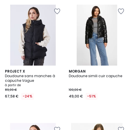
5
PROJECT X
MORGAN
Doudoune sans manches à
Doudoune simili cuir capuche
capuche Vague
à partir de
89,99 €
100,00 €
67,58 €
-24%
49,00 €
-51%