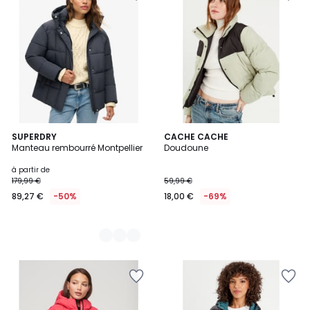
2
SUPERDRY
CACHE CACHE
Manteau rembourré Montpellier
Doudoune
Couleurs
à partir de
179,99 €
59,99 €
89,27 €
-50%
18,00 €
-69%