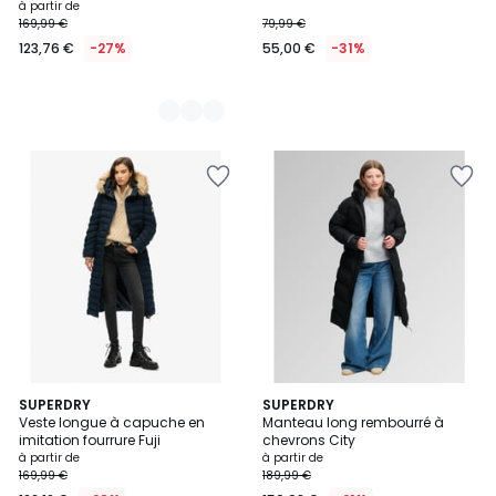
à partir de
169,99 €
79,99 €
123,76 €
-27%
55,00 €
-31%
2
SUPERDRY
SUPERDRY
Veste longue à capuche en
Manteau long rembourré à
Couleurs
imitation fourrure Fuji
chevrons City
à partir de
à partir de
169,99 €
189,99 €