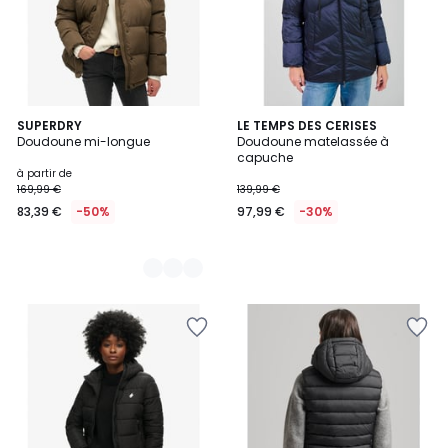
2
SUPERDRY
LE TEMPS DES CERISES
Doudoune mi-longue
Doudoune matelassée à
Couleurs
capuche
à partir de
169,99 €
139,99 €
83,39 €
-50%
97,99 €
-30%