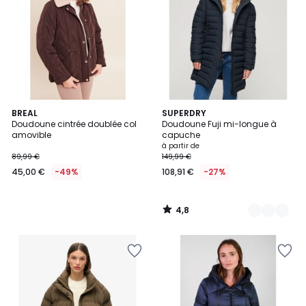
4,8
BREAL
3
SUPERDRY
/ 5
Doudoune cintrée doublée col
Doudoune Fuji mi-longue à
Couleurs
amovible
capuche
à partir de
89,99 €
149,99 €
45,00 €
-49%
108,91 €
-27%
4,8
/
5