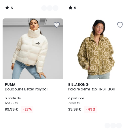
5
5
/
/
5
5
PUMA
4
BILLABONG
Doudoune Better Polyball
Polaire demi-zip FIRST LIGHT
Couleurs
à partir de
à partir de
120,00 €
79,95 €
89,99 €
-27%
39,98 €
-49%