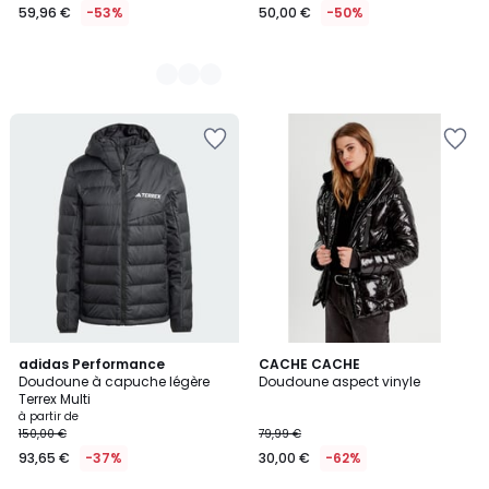
59,96 €
-53%
50,00 €
-50%
5
5
2
adidas Performance
CACHE CACHE
/
/
Doudoune à capuche légère
Doudoune aspect vinyle
Couleurs
5
5
Terrex Multi
à partir de
150,00 €
79,99 €
93,65 €
-37%
30,00 €
-62%