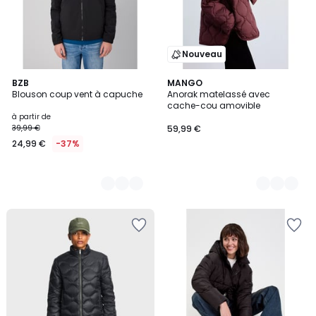
Nouveau
2
BZB
2
MANGO
Blouson coup vent à capuche
Anorak matelassé avec
Couleurs
Couleurs
cache-cou amovible
à partir de
39,99 €
59,99 €
24,99 €
-37%