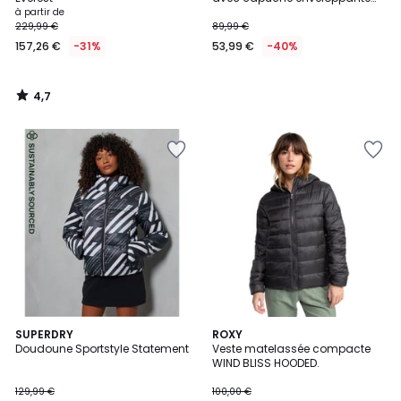
SAMIAH
à partir de
229,99 €
89,99 €
157,26 €
-31%
53,99 €
-40%
4,7
/
5
3
SUPERDRY
ROXY
Doudoune Sportstyle Statement
Veste matelassée compacte
Couleurs
WIND BLISS HOODED.
129,99 €
100,00 €