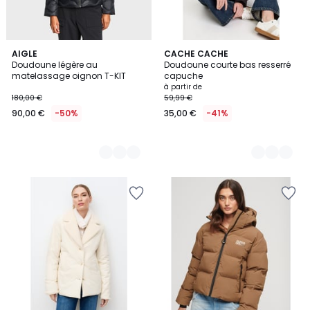
2
AIGLE
2
CACHE CACHE
Doudoune légère au
Doudoune courte bas resserré
Couleurs
Couleurs
matelassage oignon T-KIT
capuche
à partir de
180,00 €
59,99 €
90,00 €
-50%
35,00 €
-41%