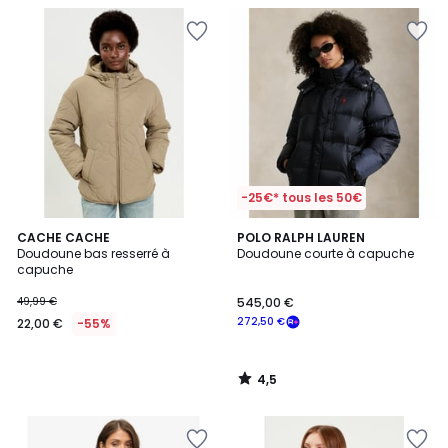
-25€* tous les 50€
4,5
CACHE CACHE
POLO RALPH LAUREN
/ 5
Doudoune bas resserré à
Doudoune courte à capuche
capuche
49,99 €
545,00 €
272,50 €
22,00 €
-55%
4,5
/
5