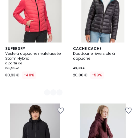
2
SUPERDRY
CACHE CACHE
Veste à capuche matelassée
Doudoune réversible à
Couleurs
Storm Hybrid
capuche
à partir de
129,99 €
49,99 €
80,93 €
-40%
20,00 €
-59%