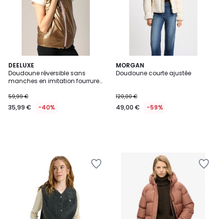
DEELUXE
MORGAN
Doudoune réversible sans
Doudoune courte ajustée
manches en imitation fourrure
et métallisée NARA
59,99 €
120,00 €
35,99 €
-40%
49,00 €
-59%