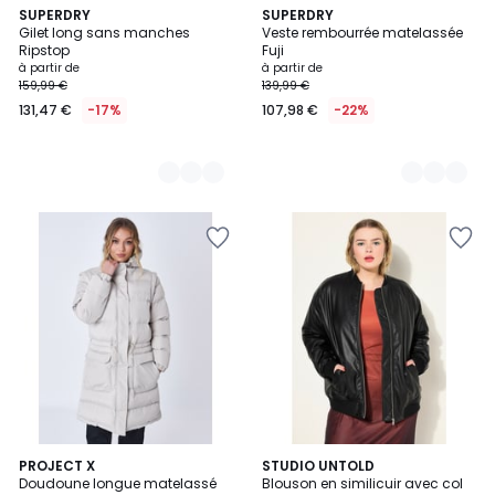
2
SUPERDRY
2
SUPERDRY
Gilet long sans manches
Veste rembourrée matelassée
Couleurs
Couleurs
Ripstop
Fuji
à partir de
à partir de
159,99 €
139,99 €
131,47 €
-17%
107,98 €
-22%
5
2
PROJECT X
STUDIO UNTOLD
/
Doudoune longue matelassé
Blouson en similicuir avec col
Couleurs