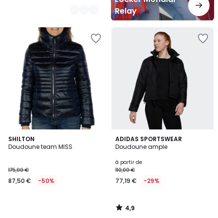
Relay
4,9
SHILTON
ADIDAS SPORTSWEAR
/ 5
Doudoune team MISS
Doudoune ample
à partir de
175,00 €
110,00 €
87,50 €
-50%
77,19 €
-29%
4,9
/