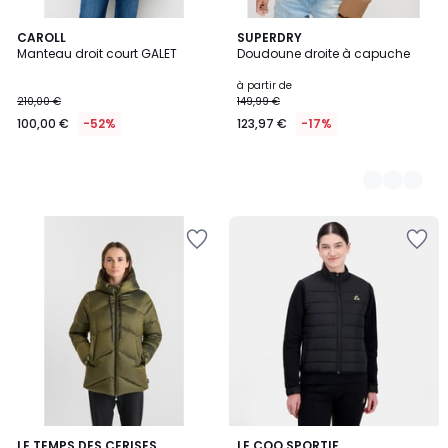
CAROLL
2
SUPERDRY
Manteau droit court GALET
Doudoune droite à capuche
Couleurs
à partir de
210,00 €
149,99 €
100,00 €
-52%
123,97 €
-17%
LE TEMPS DES CERISES
LE COQ SPORTIF