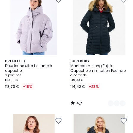
4,7
PROJECT X
2
SUPERDRY
/ 5
Doudoune ultra brillante à
Manteau Mi-long Fuji à
Couleurs
capuche
Capuche en imitation Fourrure
à partir de
à partir de
139,99 €
149,90 €
113,70 €
-18%
114,42 €
-23%
4,7
/
5