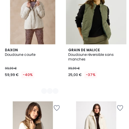
2
DAXON
GRAIN DE MALICE
Doudoune courte
Doudoune réversible sans
Couleurs
manches
99,99 €
39,99 €
59,99 €
-40%
25,00 €
-37%