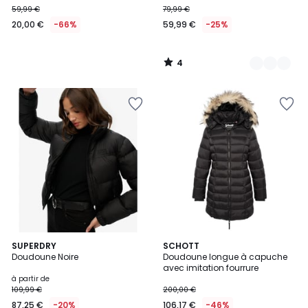
59,99 €
79,99 €
€
20,00 €
-66%
59,99 €
-25%
au
lieu
de
4
59,99
/
5
€
66%
de
réduction
appliquée.
SUPERDRY
SCHOTT
Doudoune Noire
Doudoune longue à capuche
avec imitation fourrure
à partir de
109,99 €
200,00 €
87,25 €
-20%
106,17 €
-46%