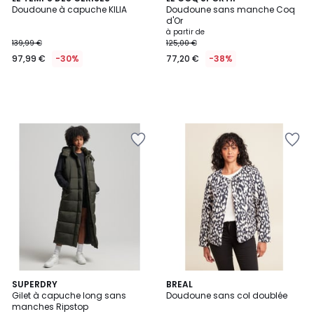
Doudoune à capuche KILIA
Doudoune sans manche Coq
d'Or
à partir de
139,99 €
125,00 €
97,99 €
-30%
77,20 €
-38%
2
SUPERDRY
BREAL
Gilet à capuche long sans
Doudoune sans col doublée
Couleurs
manches Ripstop