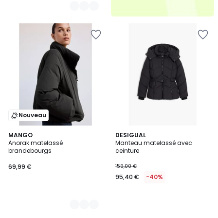
Nouveau
2
MANGO
DESIGUAL
Anorak matelassé
Manteau matelassé avec
Couleurs
brandebourgs
ceinture
69,99 €
159,00 €
95,40 €
-40%