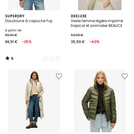
5
4
SUPERDRY
DEELUXE
/
Doudoune à capuche Fuji
Veste femme légère imprimé
Couleurs
5
tropical et animalier BEALICE
à partir de
119,99 €
59,99 €
88,91 €
-25%
35,99 €
-40%
5
/
5