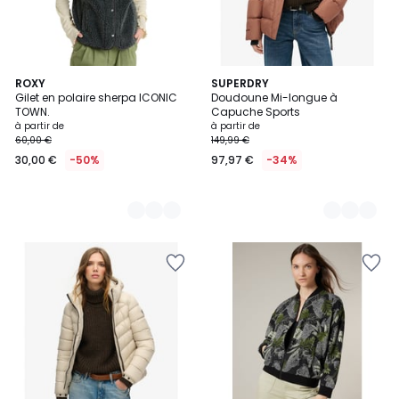
3
ROXY
3
SUPERDRY
Gilet en polaire sherpa ICONIC
Doudoune Mi-longue à
Couleurs
Couleurs
TOWN.
Capuche Sports
à partir de
à partir de
60,00 €
149,99 €
30,00 €
-50%
97,97 €
-34%