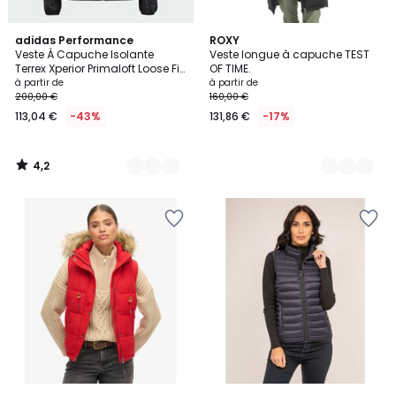
4,2
5
adidas Performance
2
ROXY
/ 5
Veste À Capuche Isolante
Veste longue à capuche TEST
Couleurs
Couleurs
Terrex Xperior Primaloft Loose Fill
OF TIME.
Veste À Capuche Isolante
à partir de
à partir de
Terrex Xperior Primaloft Loose Fill
200,00 €
160,00 €
113,04 €
-43%
131,86 €
-17%
4,2
/
5