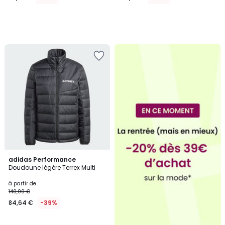
2
adidas Performance
Doudoune légère Terrex Multi
Couleurs
à partir de
140,00 €
84,64 €
-39%