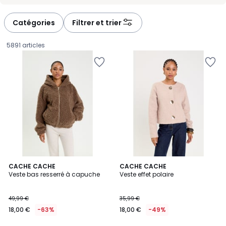
-
-
défiler
défiler
à
à
Catégories
Filtrer et trier
gauche
droite
5891 articles
2
CACHE CACHE
CACHE CACHE
Veste bas resserré à capuche
Veste effet polaire
Couleurs
18,00
49,99 €
35,99 €
€
18,00 €
-63%
18,00 €
-49%
au
lieu