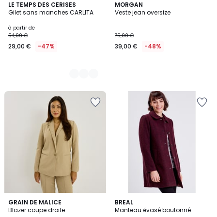
2
LE TEMPS DES CERISES
MORGAN
Gilet sans manches CARLITA
Veste jean oversize
Couleurs
à partir de
54,99 €
75,00 €
29,00 €
-47%
39,00 €
-48%
5
GRAIN DE MALICE
BREAL
/
Blazer coupe droite
Manteau évasé boutonné