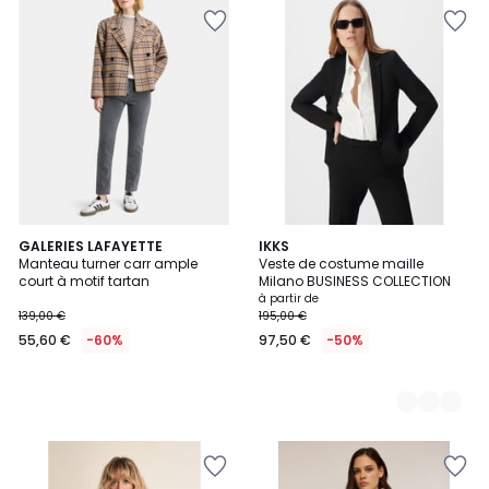
GALERIES LAFAYETTE
2
IKKS
Manteau turner carr ample
Veste de costume maille
Couleurs
court à motif tartan
Milano BUSINESS COLLECTION
à partir de
139,00 €
195,00 €
55,60 €
-60%
97,50 €
-50%