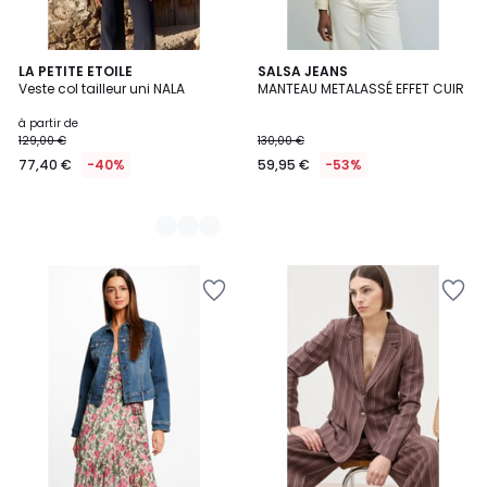
2
LA PETITE ETOILE
SALSA JEANS
Veste col tailleur uni NALA
MANTEAU METALASSÉ EFFET CUIR
Couleurs
à partir de
129,00 €
130,00 €
77,40 €
-40%
59,95 €
-53%