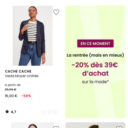
5
4,7
6
CACHE CACHE
/ 5
Veste blazer cintrée
Couleurs
à partir de
35,99 €
15,00 €
-58%
4,7
/
5