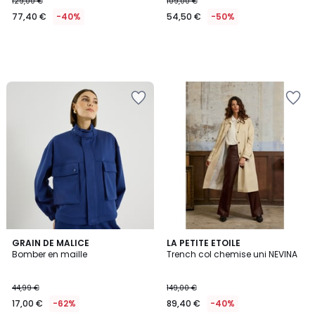
129,00 €
109,00 €
77,40 €
-40%
54,50 €
-50%
5
GRAIN DE MALICE
LA PETITE ETOILE
/
Bomber en maille
Trench col chemise uni NEVINA
5
44,99 €
149,00 €
17,00 €
-62%
89,40 €
-40%