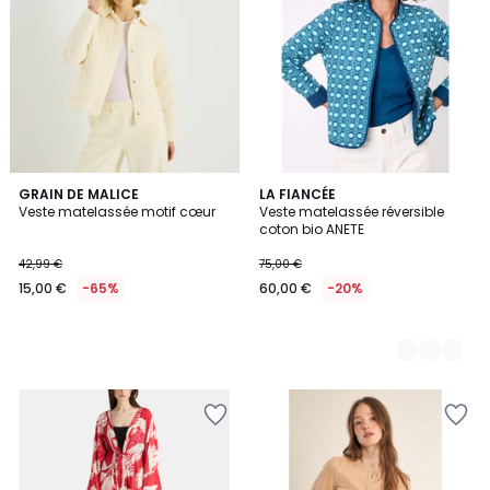
GRAIN DE MALICE
4
LA FIANCÉE
Veste matelassée motif cœur
Veste matelassée réversible
Couleurs
coton bio ANETE
42,99 €
75,00 €
15,00 €
-65%
60,00 €
-20%