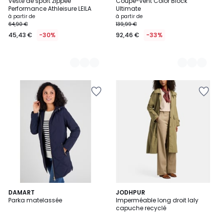
Veste de sport zippée
Coupe-vent Color Block
Couleurs
Couleurs
Performance Athleisure LEILA
Ultimate
à partir de
à partir de
64,90 €
139,99 €
45,43 €
-30%
92,46 €
-33%
2
DAMART
JODHPUR
Parka matelassée
Imperméable long droit laly
Couleurs
capuche recyclé