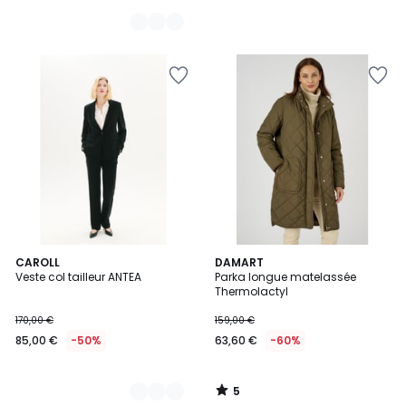
de
49,99
€
63%
de
réduction
appliquée.
5
2
CAROLL
DAMART
/
Veste col tailleur ANTEA
Parka longue matelassée
Couleurs
5
Thermolactyl
170,00 €
159,00 €
85,00 €
-50%
63,60 €
-60%
5
/