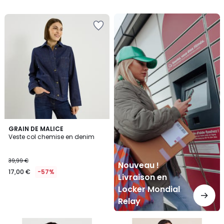
Nouveau
!
Livraison
en
Locker
Mondial
Relay
GRAIN DE MALICE
Veste col chemise en denim
39,99 €
Nouveau !
17,00 €
-57%
Livraison en
Locker Mondial
Relay