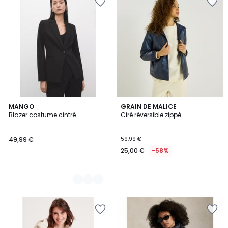
3
MANGO
GRAIN DE MALICE
Blazer costume cintré
Ciré réversible zippé
Couleurs
49,99 €
59,99 €
25,00 €
-58%