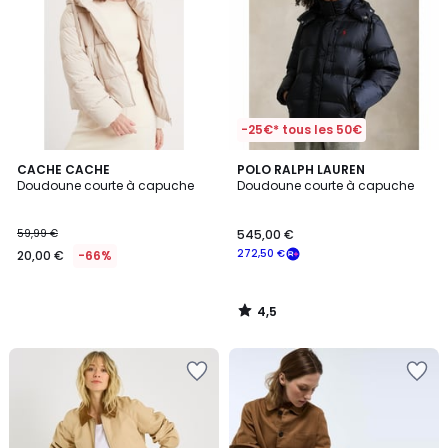
-25€* tous les 50€
4,5
CACHE CACHE
POLO RALPH LAUREN
/ 5
Doudoune courte à capuche
Doudoune courte à capuche
59,99 €
545,00 €
272,50 €
20,00 €
-66%
4,5
/
5