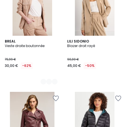
2
BREAL
LILI SIDONIO
Veste droite boutonnée
Blazer droit rayé
Couleurs
79,99 €
90,00 €
30,00 €
-62%
45,00 €
-50%