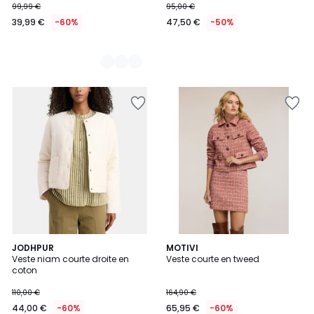
99,99 €
95,00 €
39,99 €
-60%
47,50 €
-50%
3
JODHPUR
MOTIVI
/
Veste niam courte droite en
Veste courte en tweed
5
coton
110,00 €
164,90 €
44,00 €
-60%
65,95 €
-60%