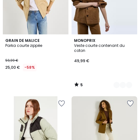
5
GRAIN DE MALICE
2
MONOPRIX
/
Parka courte zippée
Veste courte contenant du
Couleurs
5
coton
59,99 €
49,99 €
25,00 €
-58%
5
/
5