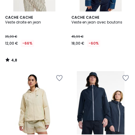
4,8
CACHE CACHE
CACHE CACHE
/ 5
Veste droite en jean
Veste en jean avec boutons
35,99 €
45,99 €
12,00 €
-66%
18,00 €
-60%
4,8
/
5