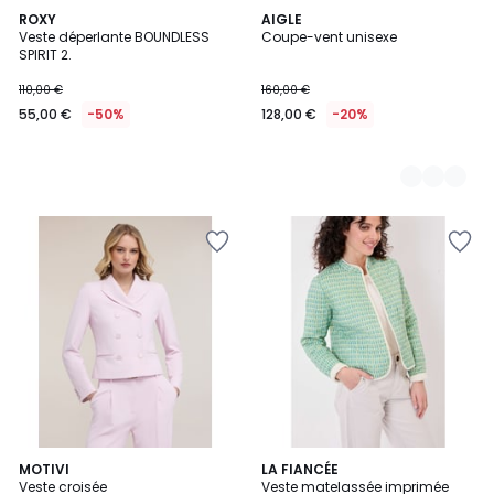
ROXY
2
AIGLE
Veste déperlante BOUNDLESS
Coupe-vent unisexe
Couleurs
SPIRIT 2.
110,00 €
160,00 €
55,00 €
-50%
128,00 €
-20%
MOTIVI
2
LA FIANCÉE
Veste croisée
Veste matelassée imprimée
Couleurs