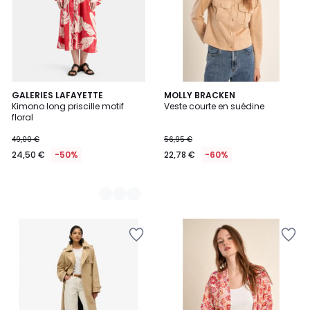
2
GALERIES LAFAYETTE
MOLLY BRACKEN
Kimono long priscille motif
Veste courte en suédine
Couleurs
floral
49,00 €
56,95 €
24,50 €
-50%
22,78 €
-60%