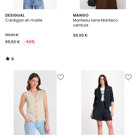
5
DESIGUAL
MANGO
/
Cardigan en maille
Manteau laine Manteco
5
ceinture
139,00 €
99,99 €
69,50 €
-50%
5
/
5