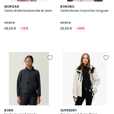
MORGAN
BONOBO
Veste droite boutonnée en jean
Veste blazer manches longues
59,00 €
59,99 €
39,00 €
-33%
30,00 €
-49%
3
BORN
4
SUPERDRY