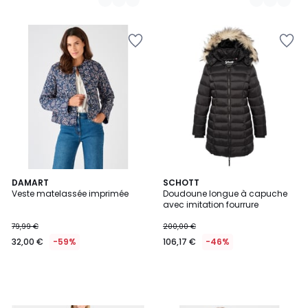
DAMART
SCHOTT
Veste matelassée imprimée
Doudoune longue à capuche
avec imitation fourrure
79,99 €
200,00 €
32,00 €
-59%
106,17 €
-46%