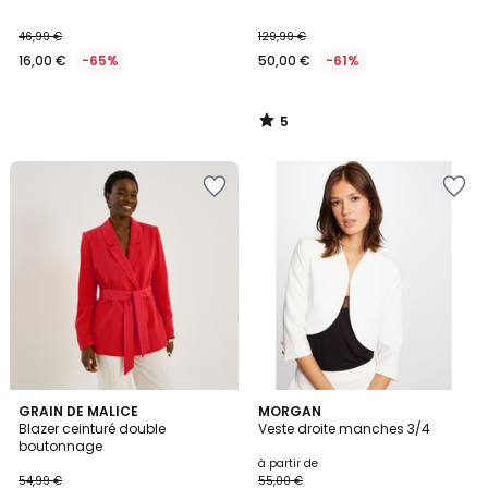
5
46,99 €
129,99 €
16,00 €
-65%
50,00 €
-61%
5
/
5
4,4
GRAIN DE MALICE
4
MORGAN
/ 5
Blazer ceinturé double
Veste droite manches 3/4
Couleurs
boutonnage
à partir de
54,99 €
55,00 €