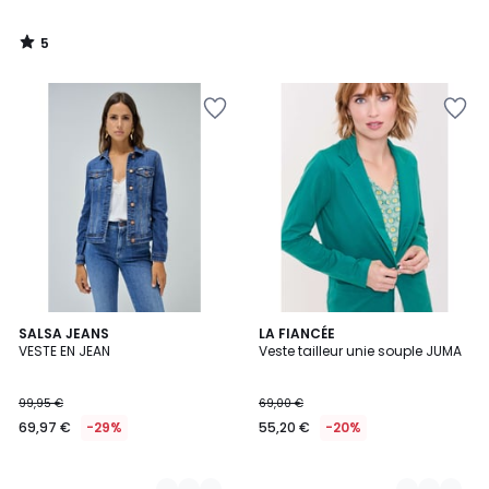
5
/
5
2
SALSA JEANS
2
LA FIANCÉE
VESTE EN JEAN
Veste tailleur unie souple JUMA
Couleurs
Couleurs
99,95 €
69,00 €
69,97 €
-29%
55,20 €
-20%