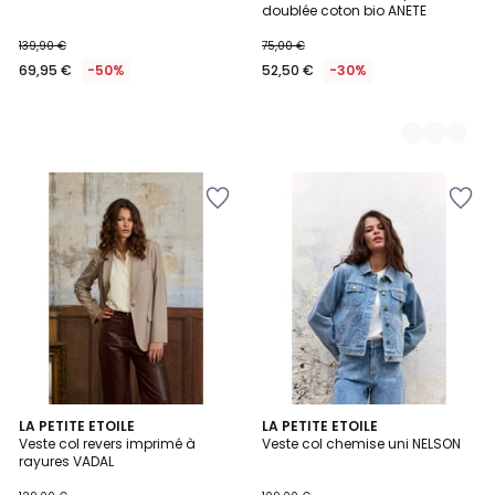
doublée coton bio ANETE
139,90 €
75,00 €
69,95 €
-50%
52,50 €
-30%
LA PETITE ETOILE
LA PETITE ETOILE
Veste col revers imprimé à
Veste col chemise uni NELSON
rayures VADAL