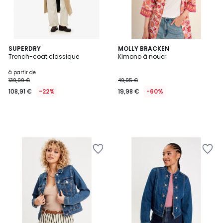
SUPERDRY
MOLLY BRACKEN
Trench-coat classique
Kimono à nouer
à partir de
139,99 €
49,95 €
108,91 €
-22%
19,98 €
-60%