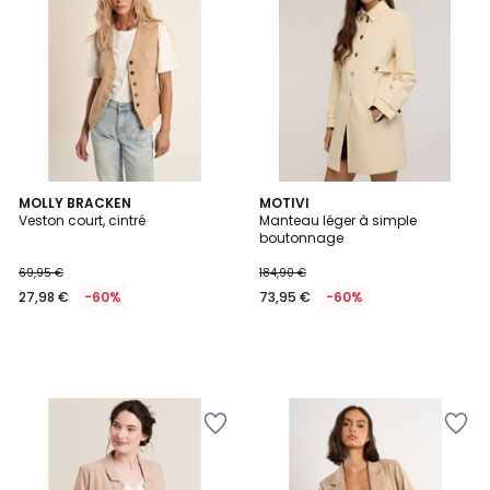
MOLLY BRACKEN
MOTIVI
Veston court, cintré
Manteau léger à simple
boutonnage
69,95 €
184,90 €
27,98 €
-60%
73,95 €
-60%