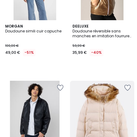
MORGAN
DEELUXE
Doudoune simili cuir capuche
Doudoune réversible sans
manches en imitation fourrure
et métallisée NARA
100,00 €
59,99 €
49,00 €
-51%
35,99 €
-40%