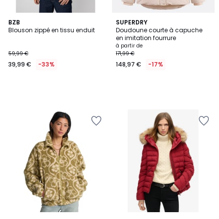
BZB
SUPERDRY
Blouson zippé en tissu enduit
Doudoune courte à capuche
en imitation fourrure
à partir de
59,99 €
171,99 €
39,99 €
-33%
148,97 €
-17%