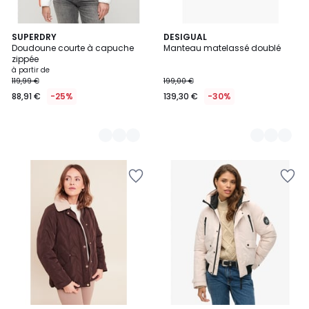
2
SUPERDRY
2
DESIGUAL
Doudoune courte à capuche
Manteau matelassé doublé
Couleurs
Couleurs
zippée
à partir de
119,99 €
199,00 €
88,91 €
-25%
139,30 €
-30%