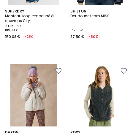
SUPERDRY
SHILTON
Manteau long rembourré à
Doudoune team MISS
chevrons City
à partir de
189,99 €
175,00 €
150,08 €
-21%
87,50 €
-50%
2
DAXON
3
ROXY