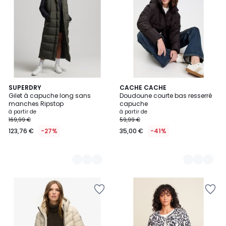
2
SUPERDRY
2
CACHE CACHE
Gilet à capuche long sans
Doudoune courte bas resserré
Couleurs
Couleurs
manches Ripstop
capuche
à partir de
à partir de
169,99 €
59,99 €
123,76 €
-27%
35,00 €
-41%