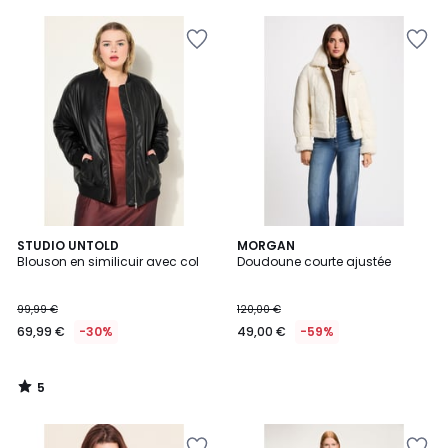
5
STUDIO UNTOLD
MORGAN
/
Blouson en similicuir avec col
Doudoune courte ajustée
5
99,99 €
120,00 €
69,99 €
-30%
49,00 €
-59%
5
/
5