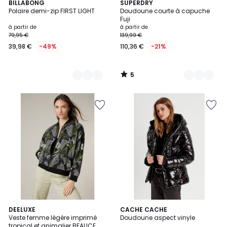
5
4
BILLABONG
3
SUPERDRY
/
Polaire demi-zip FIRST LIGHT
Doudoune courte à capuche
Couleurs
Couleurs
5
Fuji
à partir de
à partir de
79,95 €
139,99 €
39,98 €
-49%
110,36 €
-21%
5
/
5
5
DEELUXE
CACHE CACHE
/
Veste femme légère imprimé
Doudoune aspect vinyle
5
tropical et animalier BEALICE