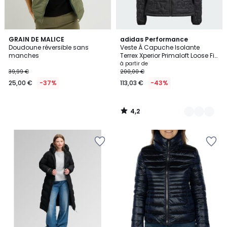
4,2
GRAIN DE MALICE
5
adidas Performance
/ 5
Doudoune réversible sans
Veste À Capuche Isolante
Couleurs
manches
Terrex Xperior Primaloft Loose Fill
Veste À Capuche Isolante
à partir de
Terrex Xperior Primaloft Loose Fill
39,99 €
200,00 €
25,00 €
-37%
113,03 €
-43%
4,2
/
5