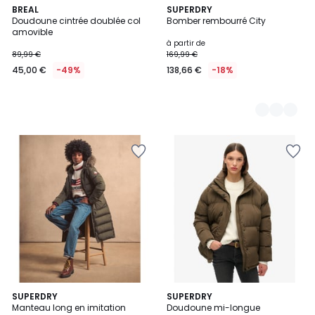
BREAL
2
SUPERDRY
Doudoune cintrée doublée col
Bomber rembourré City
Couleurs
amovible
à partir de
89,99 €
169,99 €
45,00 €
-49%
138,66 €
-18%
3
SUPERDRY
2
SUPERDRY
Manteau long en imitation
Doudoune mi-longue
Couleurs
Couleurs