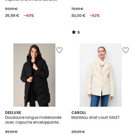
59,99 €
79,99 €
35,99 €
-40%
30,00 €
-62%
5
/
5
DEELUXE
CAROLL
Doudoune longue matelassée
Manteau droit court GALET
avec capuche enveloppante
SAMIAH
89,99 €
210,00 €