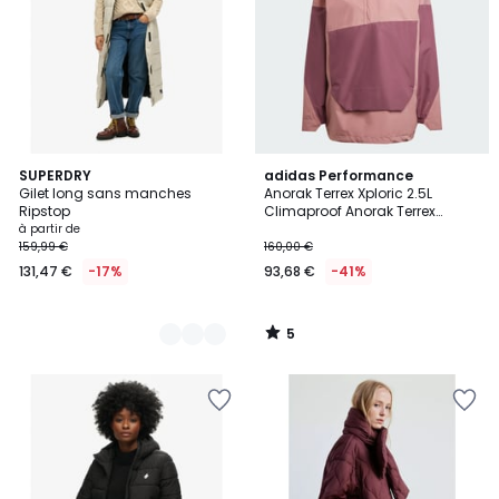
5
2
SUPERDRY
adidas Performance
/
Gilet long sans manches
Anorak Terrex Xploric 2.5L
Couleurs
5
Ripstop
Climaproof Anorak Terrex
Xploric 2.5L Climaproof
à partir de
159,99 €
160,00 €
131,47 €
-17%
93,68 €
-41%
5
/
5