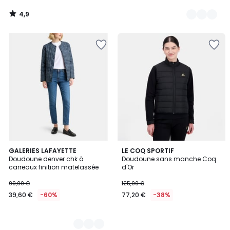
4,9
/
5
2
GALERIES LAFAYETTE
LE COQ SPORTIF
Doudoune denver chk à
Doudoune sans manche Coq
Couleurs
carreaux finition matelassée
d'Or
99,00 €
125,00 €
39,60 €
-60%
77,20 €
-38%