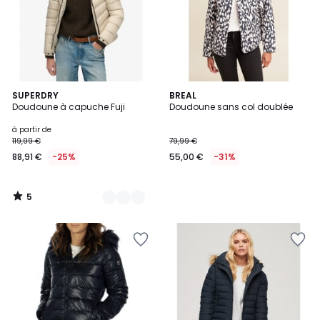
5
4
SUPERDRY
BREAL
/
Doudoune à capuche Fuji
Doudoune sans col doublée
Couleurs
5
à partir de
119,99 €
79,99 €
88,91 €
-25%
55,00 €
-31%
5
/
5