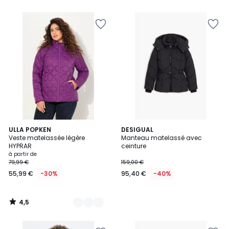
4,5
4
ULLA POPKEN
DESIGUAL
/ 5
Veste matelassée légère
Manteau matelassé avec
Couleurs
HYPRAR
ceinture
à partir de
79,99 €
159,00 €
55,99 €
-30%
95,40 €
-40%
4,5
/
5