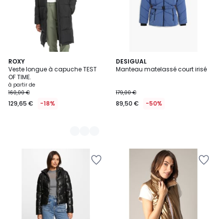
2
ROXY
DESIGUAL
Veste longue à capuche TEST
Manteau matelassé court irisé
Couleurs
OF TIME.
à partir de
160,00 €
179,00 €
129,65 €
-18%
89,50 €
-50%