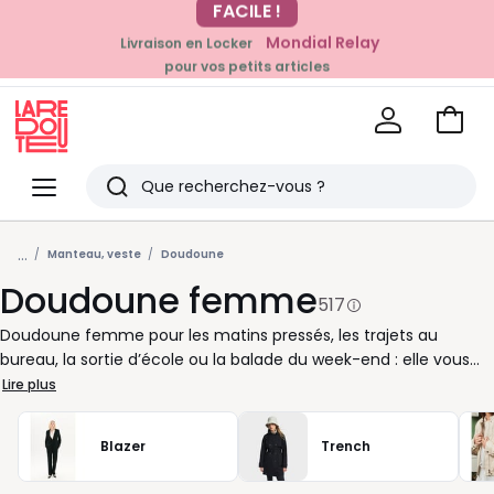
Mondial Relay
Livraison en Locker
EN CE MOMENT
pour vos petits articles
-20% dès 39€*
sur la mode
Voir
mon
La
panie
Redoute
Menu
Rechercher
Derniers
...
articles
Manteau, veste
Doudoune
Doudoune femme
vus
517
Doudoune femme pour les matins pressés, les trajets au
bureau, la sortie d’école ou la balade du week-end : elle vous
suit quand l’air fraîchit et que vous voulez rester bien au chaud
Lire plus
sans renoncer à votre style. Courte pour bouger facilement,
longue pour mieux couvrir, fine sous un manteau ou
Blazer
Trench
généreusement matelassée pour l’hiver, elle s’adapte à votre
rythme. Capuche enveloppante, col montant, zip pratique,