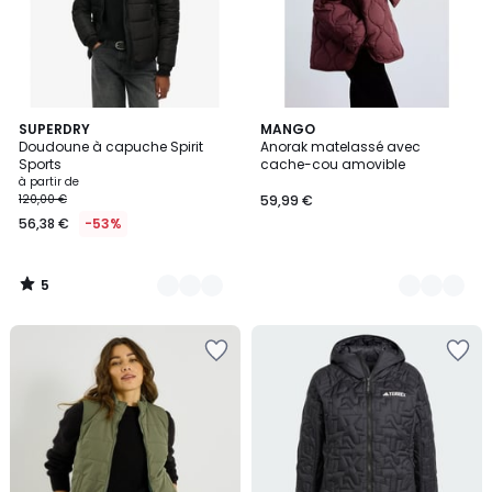
5
3
SUPERDRY
2
MANGO
/
Doudoune à capuche Spirit
Anorak matelassé avec
Couleurs
Couleurs
5
Sports
cache-cou amovible
à partir de
120,00 €
59,99 €
56,38 €
-53%
5
/
5