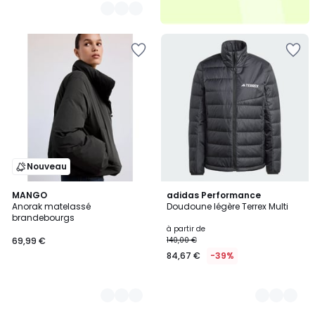
Nouveau
2
MANGO
2
adidas Performance
Anorak matelassé
Doudoune légère Terrex Multi
Couleurs
Couleurs
brandebourgs
à partir de
69,99 €
140,00 €
84,67 €
-39%