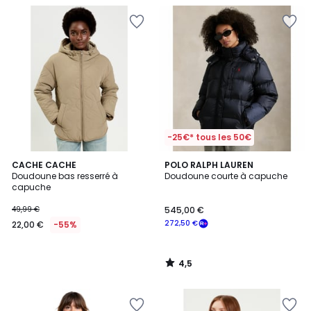
-25€* tous les 50€
4,5
CACHE CACHE
POLO RALPH LAUREN
/ 5
Doudoune bas resserré à
Doudoune courte à capuche
capuche
49,99 €
545,00 €
272,50 €
22,00 €
-55%
4,5
/
5