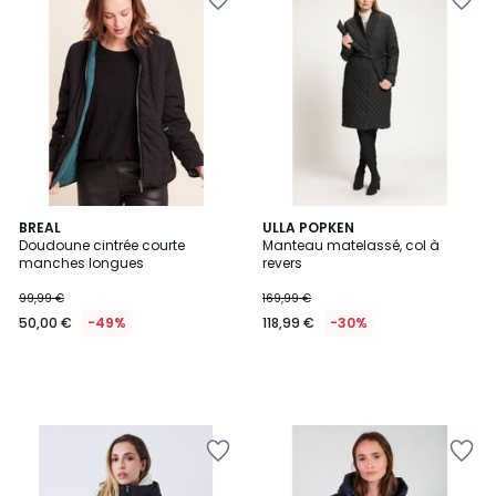
BREAL
ULLA POPKEN
Doudoune cintrée courte
Manteau matelassé, col à
manches longues
revers
99,99 €
169,99 €
50,00 €
-49%
118,99 €
-30%