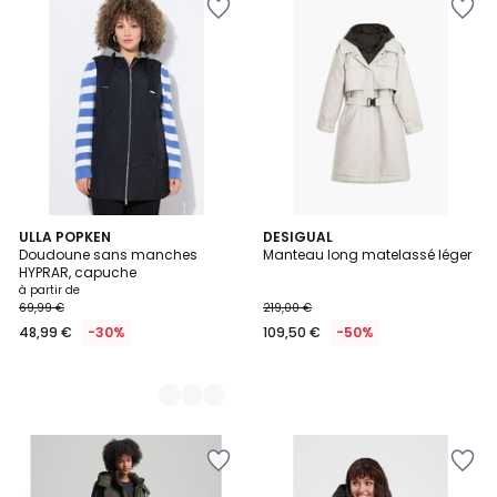
3
ULLA POPKEN
DESIGUAL
Doudoune sans manches
Manteau long matelassé léger
Couleurs
HYPRAR, capuche
à partir de
69,99 €
219,00 €
48,99 €
-30%
109,50 €
-50%