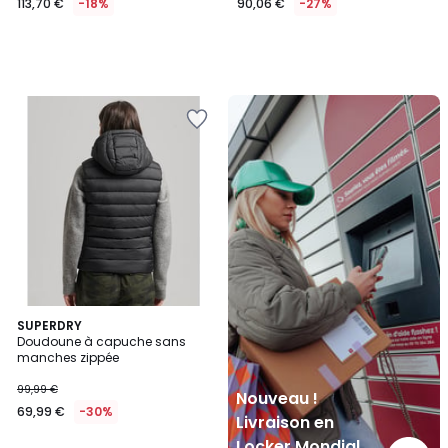
113,70 €
-18%
90,06 €
-27%
Nouveau
!
Livraison
en
Locker
Mondial
Relay
SUPERDRY
Doudoune à capuche sans
manches zippée
99,99 €
Nouveau !
69,99 €
-30%
Livraison en
Locker Mondial