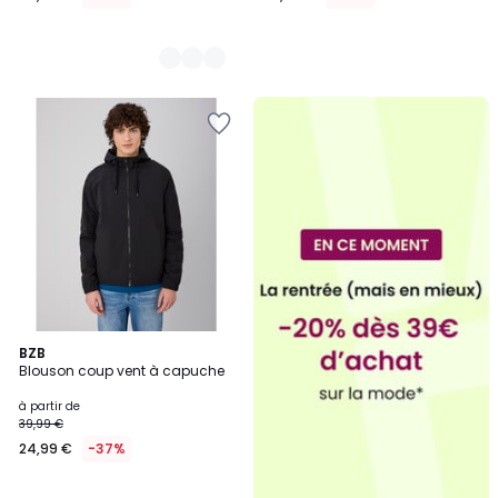
2
BZB
Blouson coup vent à capuche
Couleurs
à partir de
39,99 €
24,99 €
-37%