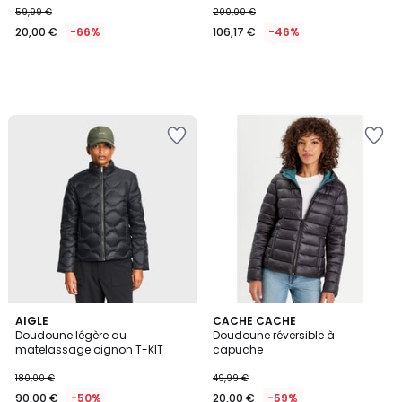
59,99 €
200,00 €
€
20,00 €
-66%
106,17 €
-46%
au
lieu
de
59,99
€
66%
de
réduction
appliquée.
2
AIGLE
CACHE CACHE
Doudoune légère au
Doudoune réversible à
Couleurs
matelassage oignon T-KIT
capuche
180,00 €
49,99 €
90,00 €
-50%
20,00 €
-59%