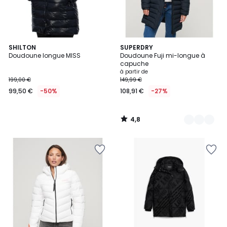
4,8
SHILTON
3
SUPERDRY
/ 5
Doudoune longue MISS
Doudoune Fuji mi-longue à
Couleurs
capuche
à partir de
199,00 €
149,99 €
99,50 €
-50%
108,91 €
-27%
4,8
/
5