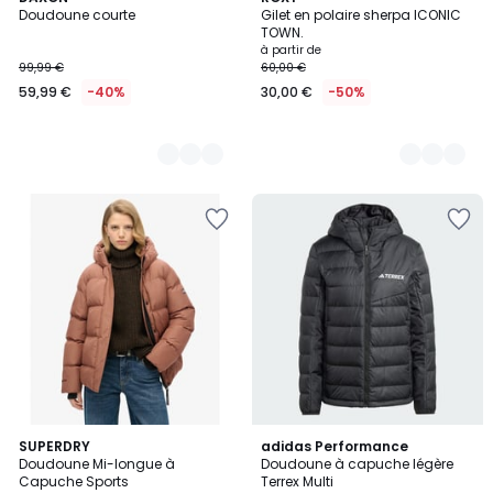
Doudoune courte
Gilet en polaire sherpa ICONIC
Couleurs
Couleurs
TOWN.
à partir de
99,99 €
60,00 €
59,99 €
-40%
30,00 €
-50%
5
3
SUPERDRY
2
adidas Performance
/
Doudoune Mi-longue à
Doudoune à capuche légère
Couleurs
Couleurs
5
Capuche Sports
Terrex Multi