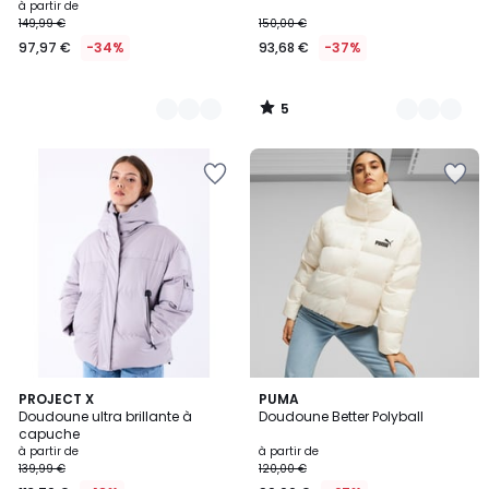
à partir de
149,99 €
150,00 €
97,97 €
-34%
93,68 €
-37%
5
/
5
PROJECT X
PUMA
Doudoune ultra brillante à
Doudoune Better Polyball
capuche
à partir de
à partir de
139,99 €
120,00 €