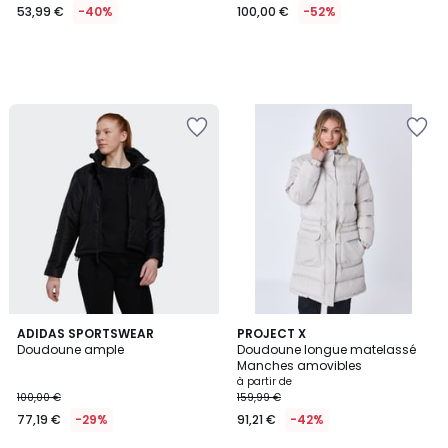
53,99 €
-40%
100,00 €
-52%
4,9
ADIDAS SPORTSWEAR
2
PROJECT X
/ 5
Doudoune ample
Doudoune longue matelassé
Couleurs
Manches amovibles
à partir de
100,00 €
159,99 €
77,19 €
-29%
91,21 €
-42%