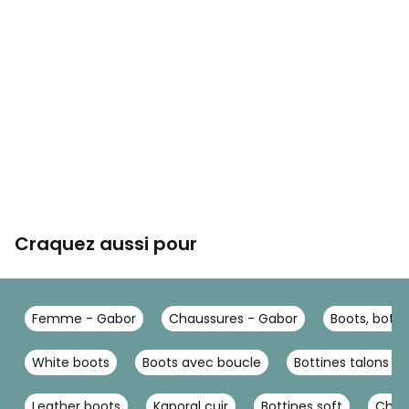
Craquez aussi pour
Femme - Gabor
Chaussures - Gabor
Boots, botti
White boots
Boots avec boucle
Bottines talons c
Leather boots
Kaporal cuir
Bottines soft
Chau