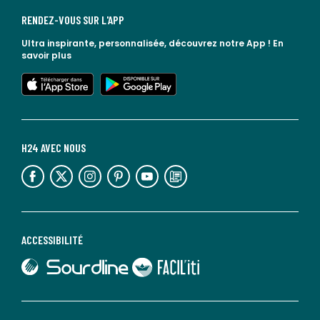
RENDEZ-VOUS SUR L'APP
Ultra inspirante, personnalisée, découvrez notre App !
En
savoir plus
lien vers l'app store
lien vers google play
H24 AVEC NOUS
lien vers l'espace réseaux sociaux
lien vers l'espace réseaux sociaux
lien vers l'espace réseaux sociaux
lien vers l'espace réseaux sociaux
lien vers l'espace réseaux sociaux
lien vers le blog la redoute
ACCESSIBILITÉ
lien vers Sourdline
lien vers Faciliti