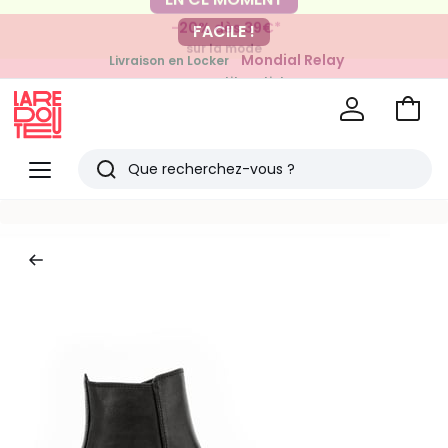
-20% dès 39€*
FACILE !
sur la mode
Mondial Relay
Livraison en Locker
pour vos petits articles
Voir
mon
La
panie
Redoute
Menu
Rechercher
Derniers
articles
vus