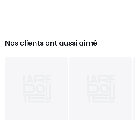
Largeur de la chaussure : G : largeur supplémentaire
Type de fermeture : Éclair
Type de bout : Rond
Couleurs
Noir Lisse
Tailles
37
Nos clients ont aussi aimé