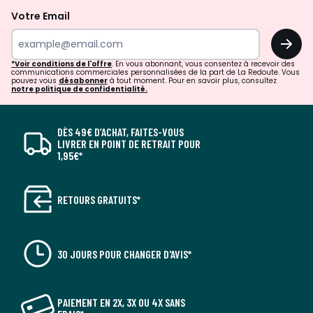
Votre Email
OK
*Voir conditions de l'offre
. En vous abonnant, vous consentez à recevoir des
communications commerciales personnalisées de la part de La Redoute. Vous
pouvez vous
désabonner
à tout moment. Pour en savoir plus, consultez
notre politique de confidentialité.
DÈS 49€ D’ACHAT, FAITES-VOUS
LIVRER EN POINT DE RETRAIT POUR
1,95€*
RETOURS GRATUITS*
30 JOURS POUR CHANGER D'AVIS*
PAIEMENT EN 2X, 3X OU 4X SANS