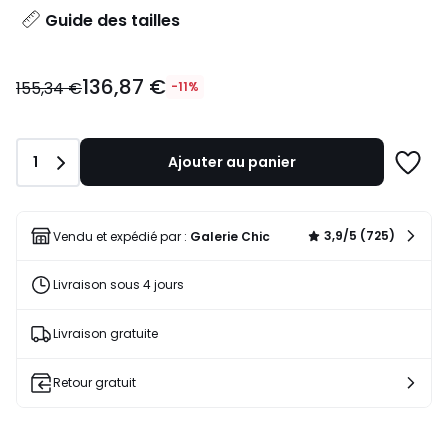
Guide des tailles
136,87
136,87 €
€
155,34 €
-11%
au
lieu
de
Quantité
1
Ajouter au panier
155,34
Ajoute
€
à
11%
une
de
liste
3,9/5 (725)
Vendu et expédié par :
Galerie Chic
réduction
appliquée.
Livraison sous 4 jours
Livraison gratuite
Retour gratuit