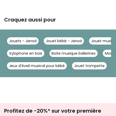
Craquez aussi pour
Jouets - Janod
Jouet bébé - Janod
Jouet musica
Xylophone en bois
Boite musique ballerines
Mouli
Jeux d'éveil musical pour bébé
Jouet trompette
C
Inscription
Profitez de -20%* sur votre première
newsletter