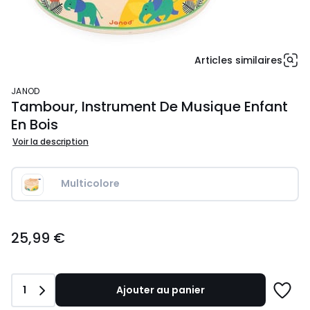
Articles similaires
JANOD
Tambour, Instrument De Musique Enfant
En Bois
Voir la description
Multicolore
25,99
25,99 €
€.
Quantité
1
Ajouter au panier
Ajoute
à