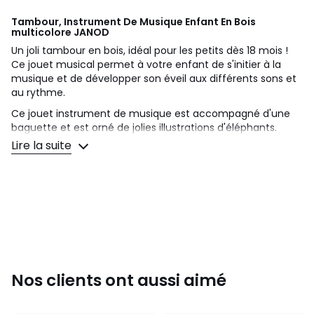
Tambour, Instrument De Musique Enfant En Bois
multicolore
JANOD
Un joli tambour en bois, idéal pour les petits dès 18 mois !
Ce jouet musical permet à votre enfant de s'initier à la
musique et de développer son éveil aux différents sons et
au rythme.
Ce jouet instrument de musique est accompagné d'une
baguette et est orné de jolies illustrations d'éléphants.
Lire la suite
Ce drum appartient à la collection Gioia, conçue pour
éveiller les tout-petits à la musique et les accompagner
dans leurs premiers apprentissages avec joie.
Caractéristiques :
Contenu :
1 tambour, 1 baguette
Matériaux :
Bois FSC, peinture à l'eau.
Tranche d'âge recommandée :
De 18 à 36 mois.
Dimensions :
14,5 x 14,5 x 8 cm.
Plus produit :
Ce tambour encourage l'éveil musical, la
Nos clients ont aussi aimé
coordination et la créativité chez les tout-petits. La
collection Gioia propose une gamme complète