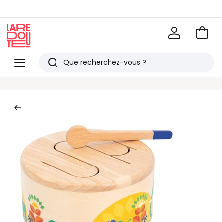
Voir
mon
La
panie
Redoute
Menu
Rechercher
Derniers
articles
vus