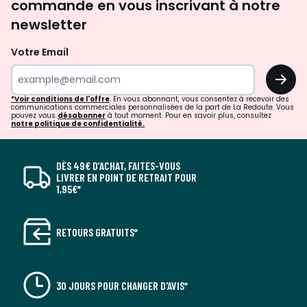
commande en vous inscrivant à notre
newsletter
Votre Email
OK
*Voir conditions de l'offre
. En vous abonnant, vous consentez à recevoir des
communications commerciales personnalisées de la part de La Redoute. Vous
pouvez vous
désabonner
à tout moment. Pour en savoir plus, consultez
notre politique de confidentialité.
DÈS 49€ D’ACHAT, FAITES-VOUS
LIVRER EN POINT DE RETRAIT POUR
1,95€*
RETOURS GRATUITS*
30 JOURS POUR CHANGER D'AVIS*