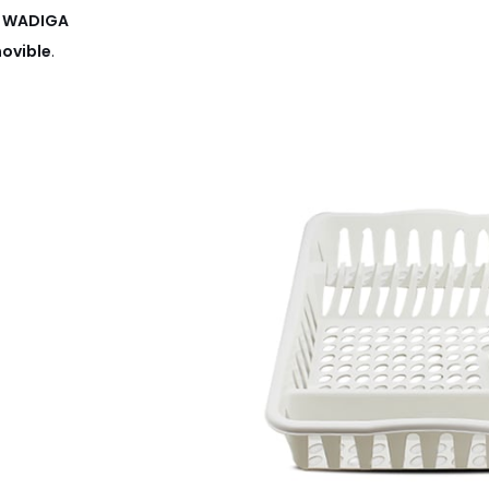
c
WADIGA
movible
.