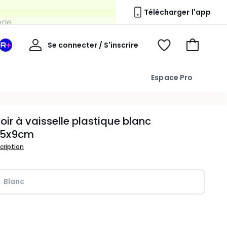
erie
Télécharger l'app
Mon
Se connecter / S'inscrire
Mon
Voir
Voir
compte
espace
mes
mon
La
favoris
panier
Espace Pro
Redoute
+
oir à vaisselle plastique blanc
.5x9cm
scription
Blanc
ité