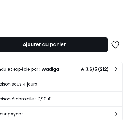
€
Ajouter au panier
Ajouter
à
une
liste
du et expédié par :
Wadiga
3,6/5 (212)
raison sous 4 jours
raison à domicile : 7,90 €
our payant