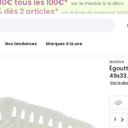
 dès 2 articles*
sur le linge de maison et la lit
Nos tendances
Marques à la une
WADIGA
Égoutt
49x33
Voir la de
Quant
1