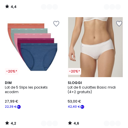
notre
4,4
programme
/
5
pour
payer
à
la
place
48,80
€.
-20%*
-20%*
4,2
4,6
4
DIM
2
SLOGGI
/ 5
/ 5
Lot de 5 Slips les pockets
Lot de 6 culottes Basic midi
Couleurs
Couleurs
ecodim
(4+2 gratuits)
27,99 €
53,00 €
22,39 €
42,40 €
4,2
4,6
/
/