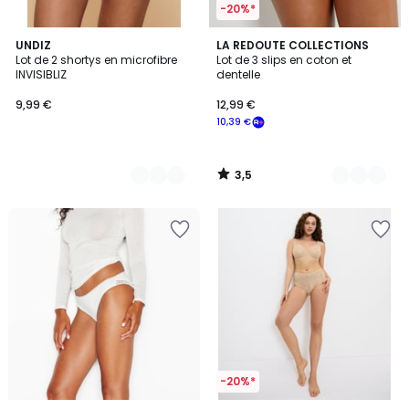
-20%*
3,5
3
UNDIZ
3
LA REDOUTE COLLECTIONS
/ 5
Lot de 2 shortys en microfibre
Lot de 3 slips en coton et
Couleurs
Couleurs
INVISIBLIZ
dentelle
9,99 €
12,99 €
10,39 €
3,5
/
5
-20%*