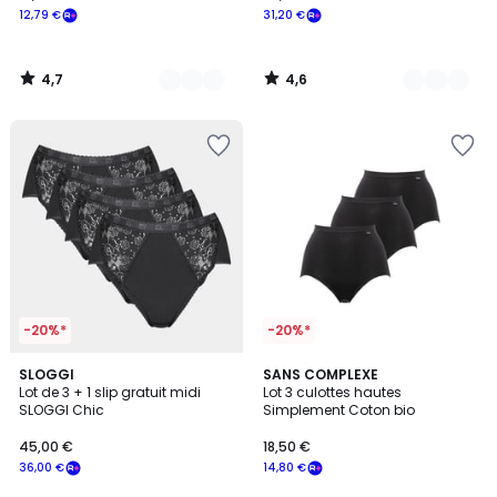
12,79 €
31,20 €
4,7
4,6
/
/
5
5
-20%*
-20%*
4,4
4
2
SLOGGI
4
SANS COMPLEXE
/ 5
/
Lot de 3 + 1 slip gratuit midi
Lot 3 culottes hautes
Couleurs
Couleurs
5
SLOGGI Chic
Simplement Coton bio
45,00 €
18,50 €
36,00 €
14,80 €