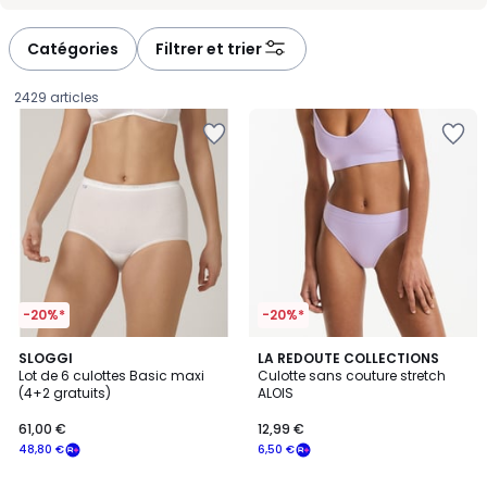
-
-
défiler
défiler
à
à
Catégories
Filtrer et trier
gauche
droite
2429 articles
-20%*
-20%*
4,4
2
SLOGGI
3
LA REDOUTE COLLECTIONS
/ 5
Lot de 6 culottes Basic maxi
Culotte sans couture stretch
Couleurs
Couleurs
(4+2 gratuits)
ALOIS
61,00
61,00 €
12,99 €
€
48,80 €
6,50 €
souscrivez
à