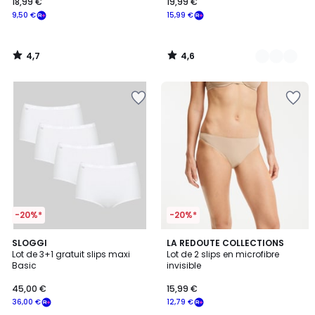
18,99 €
19,99 €
9,50 €
15,99 €
4,7
4,6
/
/
5
5
-20%*
-20%*
4,6
4,4
4
SLOGGI
2
LA REDOUTE COLLECTIONS
/ 5
/ 5
Lot de 3+1 gratuit slips maxi
Lot de 2 slips en microfibre
Couleurs
Couleurs
Basic
invisible
45,00 €
15,99 €
36,00 €
12,79 €