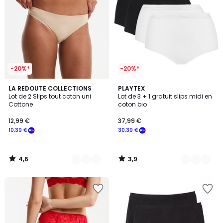
-20%*
-20%*
4,6
3,9
4
LA REDOUTE COLLECTIONS
3
PLAYTEX
/ 5
/ 5
Lot de 2 Slips tout coton uni
Lot de 3 + 1 gratuit slips midi en
Couleurs
Couleurs
Cottone
coton bio
12,99 €
37,99 €
10,39 €
30,39 €
4,6
3,9
/
/
5
5