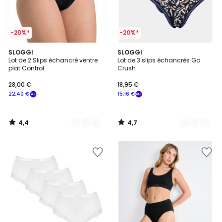
-20%*
-20%*
4,4
4,7
2
SLOGGI
3
SLOGGI
/ 5
/ 5
Lot de 2 Slips échancré ventre
Lot de 3 slips échancrés Go
Couleurs
Couleurs
plat Control
Crush
28,00 €
18,95 €
22,40 €
15,16 €
4,4
4,7
/
/
5
5