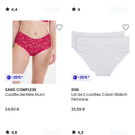
4,4
4
/
/
5
5
-25%*
-25%*
4,8
4,3
10
SANS COMPLEXE
2
DIM
/ 5
/ 5
Culotte dentelle Arum
Lot de 2 culottes Coton Stretch
Couleurs
Couleurs
Féminine
24,50 €
23,99 €
4,8
4,3
/
/