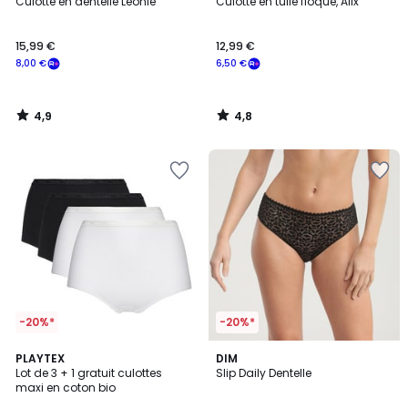
/ 5
/ 5
Culotte en dentelle Léonie
Culotte en tulle floqué, Alix
15,99 €
12,99 €
8,00 €
6,50 €
4,9
4,8
/
/
5
5
-20%*
-20%*
4,5
4,6
3
PLAYTEX
4
DIM
/ 5
/ 5
Lot de 3 + 1 gratuit culottes
Slip Daily Dentelle
Couleurs
Couleurs
maxi en coton bio