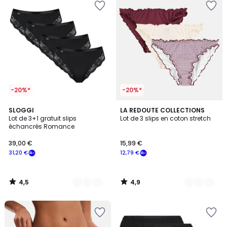
-20%*
-20%*
4,5
4,9
2
SLOGGI
2
LA REDOUTE COLLECTIONS
/ 5
/ 5
Lot de 3+1 gratuit slips
Lot de 3 slips en coton stretch
Couleurs
Couleurs
échancrés Romance
39,00 €
15,99 €
31,20 €
12,79 €
4,5
4,9
/
/
5
5