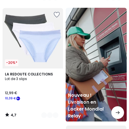
5
5
Nouveau
!
Livraison
en
Locker
Mondial
Relay
-20%*
4,7
3
LA REDOUTE COLLECTIONS
/ 5
Lot de 3 slips
Couleurs
12,99 €
Nouveau !
10,39 €
Livraison en
Locker Mondial
4,7
Relay
/
5