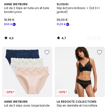
4,3
4,7
ANNE WEYBURN
2
SLOGGI
/ 5
/ 5
Lot de 2 Slips en tulle uni et tulle
Slip échancré Basic + (lot 3+1
Couleurs
brodé Lyssa
gratuit)
16,99 €
39,00 €
8,50 €
31,20 €
4,3
4,7
/
/
5
5
-20%*
-20%*
4,6
4,4
2
ANNE WEYBURN
3
LA REDOUTE COLLECTIONS
/ 5
/ 5
Lot de 3 slips avec large bande
Slip en dentelle et microfibre
Couleurs
Couleurs