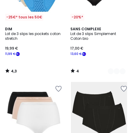
-25€* tous les 50€
-20%*
4,3
4
DIM
4
SANS COMPLEXE
/ 5
/
Lot de 3 slips les pockets coton
Lot de 3 slips Simplement
Couleurs
5
stretch
Coton bio
19,99 €
17,00 €
11,99 €
13,60 €
4,3
4
/
/
5
5