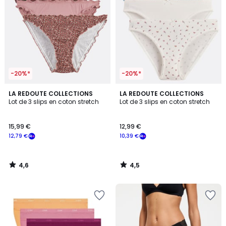
-20%*
-20%*
4,6
4,5
LA REDOUTE COLLECTIONS
LA REDOUTE COLLECTIONS
/ 5
/ 5
Lot de 3 slips en coton stretch
Lot de 3 slips en coton stretch
15,99 €
12,99 €
12,79 €
10,39 €
4,6
4,5
/
/
5
5