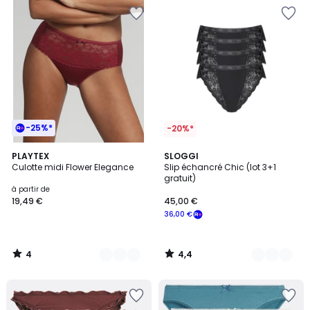
-25%*
-20%*
4
4,4
9
PLAYTEX
2
SLOGGI
/
/ 5
Culotte midi Flower Elegance
Slip échancré Chic (lot 3+1
Couleurs
Couleurs
5
gratuit)
à partir de
19,49 €
45,00 €
36,00 €
4
4,4
/
/
5
5