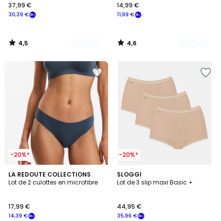
37,99 €
14,99 €
30,39 €
11,99 €
4,5
4,6
/
/
5
5
-20%*
-20%*
4,5
3
LA REDOUTE COLLECTIONS
3
SLOGGI
/ 5
Lot de 2 culottes en microfibre
Lot de 3 slip maxi Basic +
Couleurs
Couleurs
17,99 €
44,95 €
14,39 €
35,96 €