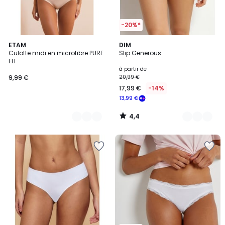
-20%*
4,4
4
ETAM
19
DIM
/ 5
Culotte midi en microfibre PURE
Slip Generous
Couleurs
Couleurs
FIT
à partir de
9,99 €
20,99 €
17,99 €
-14%
13,99 €
4,4
/
5