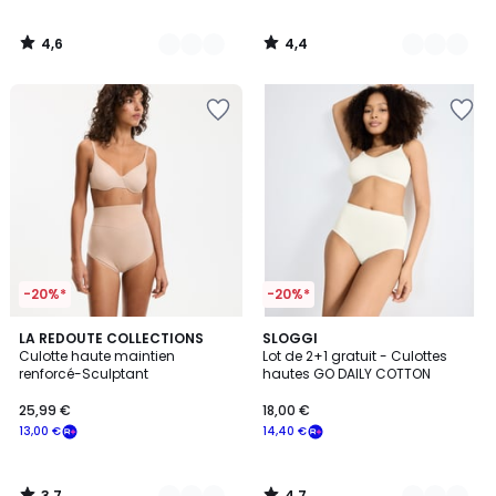
4,6
4,4
/
/
5
5
-20%*
-20%*
3,7
4,7
2
LA REDOUTE COLLECTIONS
3
SLOGGI
/ 5
/ 5
Culotte haute maintien
Lot de 2+1 gratuit - Culottes
Couleurs
Couleurs
renforcé-Sculptant
hautes GO DAILY COTTON
25,99 €
18,00 €
13,00 €
14,40 €
3,7
4,7