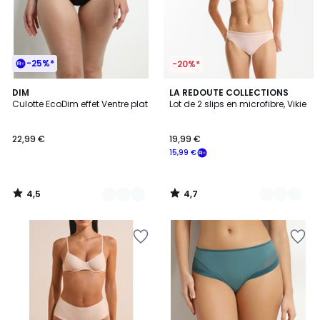
-25%*
-20%*
4,5
4,7
3
DIM
3
LA REDOUTE COLLECTIONS
/ 5
/ 5
Culotte EcoDim effet Ventre plat
Lot de 2 slips en microfibre, Vikie
Couleurs
Couleurs
22,99 €
19,99 €
15,99 €
4,5
4,7
/
/
5
5