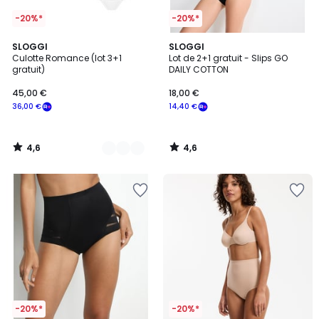
-20%*
-20%*
4,6
4,6
2
SLOGGI
SLOGGI
/ 5
/ 5
Culotte Romance (lot 3+1
Lot de 2+1 gratuit - Slips GO
Couleurs
gratuit)
DAILY COTTON
45,00 €
18,00 €
36,00 €
14,40 €
4,6
4,6
/
/
5
5
-20%*
-20%*