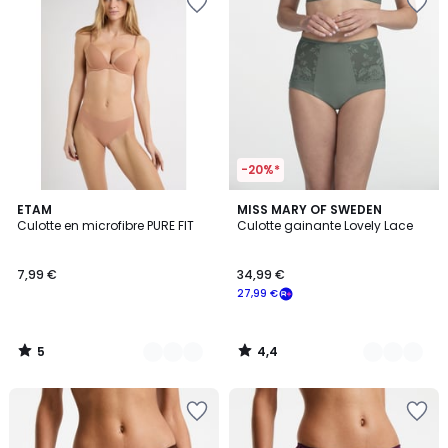
-20%*
5
4,4
8
ETAM
9
MISS MARY OF SWEDEN
/
/ 5
Culotte en microfibre PURE FIT
Culotte gainante Lovely Lace
Couleurs
Couleurs
5
7,99 €
34,99 €
27,99 €
5
4,4
/
/
5
5