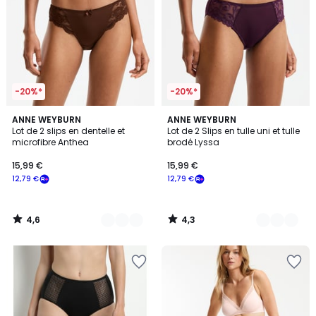
-20%*
-20%*
4,6
4,3
6
ANNE WEYBURN
5
ANNE WEYBURN
/ 5
/ 5
Lot de 2 slips en dentelle et
Lot de 2 Slips en tulle uni et tulle
Couleurs
Couleurs
microfibre Anthea
brodé Lyssa
15,99 €
15,99 €
12,79 €
12,79 €
4,6
4,3
/
/
5
5