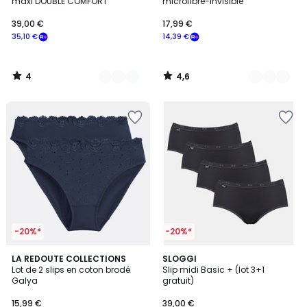
5
maxi DOUBLE COMFORT
microfibre-Invisible
39,00 €
17,99 €
35,10 €
14,39 €
4
4,6
/
/
5
5
-20%*
-20%*
4,7
4,6
4
LA REDOUTE COLLECTIONS
3
SLOGGI
/ 5
/ 5
Lot de 2 slips en coton brodé
Slip midi Basic + (lot 3+1
Couleurs
Couleurs
Galya
gratuit)
15,99 €
39,00 €