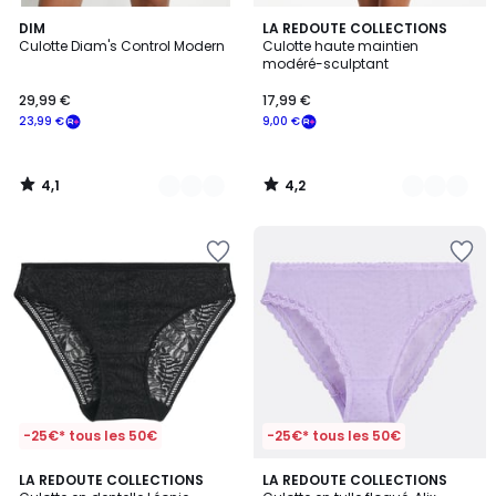
4,1
4,2
3
DIM
2
LA REDOUTE COLLECTIONS
/ 5
/ 5
Culotte Diam's Control Modern
Culotte haute maintien
Couleurs
Couleurs
modéré-sculptant
29,99 €
17,99 €
23,99 €
9,00 €
4,1
4,2
/
/
5
5
-25€* tous les 50€
-25€* tous les 50€
4,9
4,8
LA REDOUTE COLLECTIONS
LA REDOUTE COLLECTIONS