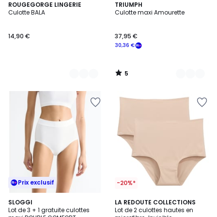
5
3
ROUGEGORGE LINGERIE
4
TRIUMPH
/
Culotte BALA
Culotte maxi Amourette
Couleurs
Couleurs
5
14,90 €
37,95 €
30,36 €
5
/
5
Prix exclusif
-20%*
4
4,6
2
SLOGGI
3
LA REDOUTE COLLECTIONS
/
/ 5
Lot de 3 + 1 gratuite culottes
Lot de 2 culottes hautes en
Couleurs
Couleurs