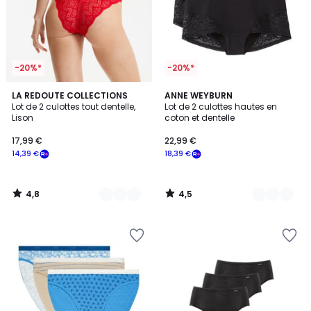
-20%*
-20%*
4,8
4,5
4
LA REDOUTE COLLECTIONS
2
ANNE WEYBURN
/ 5
/ 5
Lot de 2 culottes tout dentelle,
Lot de 2 culottes hautes en
Couleurs
Couleurs
Lison
coton et dentelle
17,99 €
22,99 €
14,39 €
18,39 €
4,8
4,5
/
/
5
5