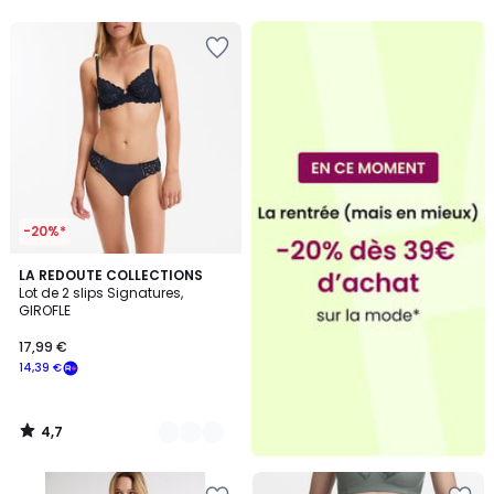
5
5
-20%*
4,7
3
LA REDOUTE COLLECTIONS
/ 5
Lot de 2 slips Signatures,
Couleurs
GIROFLE
17,99 €
14,39 €
4,7
/
5