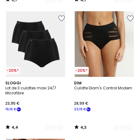
/
/
5
5
-20%*
-20%*
4,4
4,3
2
SLOGGI
2
DIM
/ 5
/ 5
Lot de 3 culottes maxi 24/7
Culotte Diam's Control Modern
Couleurs
Couleurs
Microfibre
23,95 €
28,99 €
19,16 €
23,19 €
4,4
4,3
/
/
5
5