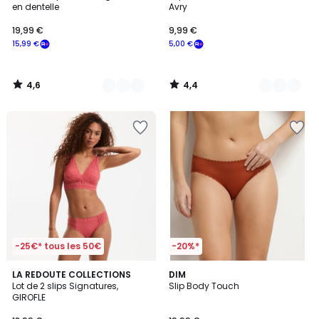
en dentelle
Avry
19,99 €
9,99 €
15,99 €
5,00 €
4,6
4,4
/
/
5
5
-25€* tous les 50€
-20%*
4,7
4,6
LA REDOUTE COLLECTIONS
3
DIM
/ 5
/ 5
Lot de 2 slips Signatures,
Slip Body Touch
Couleurs
GIROFLE