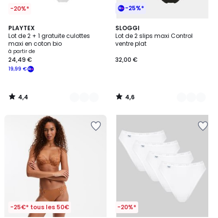
-25%*
-20%*
4,4
4,6
3
PLAYTEX
2
SLOGGI
/ 5
/ 5
Lot de 2 + 1 gratuite culottes
Lot de 2 slips maxi Control
Couleurs
Couleurs
maxi en coton bio
ventre plat
à partir de
24,49 €
32,00 €
19,99 €
4,4
4,6
/
/
5
5
-25€* tous les 50€
-20%*