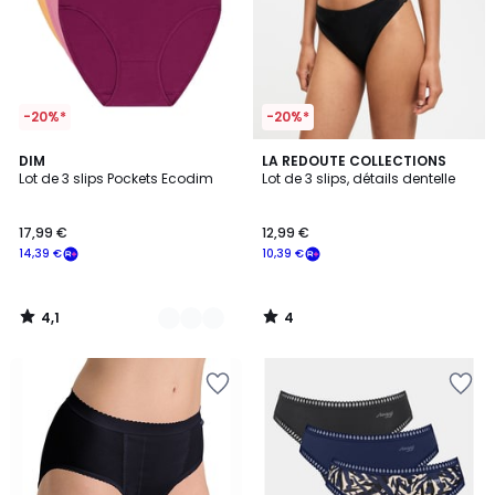
-20%*
-20%*
4,1
4
5
DIM
LA REDOUTE COLLECTIONS
/ 5
/
Lot de 3 slips Pockets Ecodim
Lot de 3 slips, détails dentelle
Couleurs
5
17,99 €
12,99 €
14,39 €
10,39 €
4,1
4
/
/
5
5