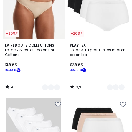
-20%*
-20%*
4,6
3,9
4
LA REDOUTE COLLECTIONS
3
PLAYTEX
/ 5
/ 5
Lot de 2 Slips tout coton uni
Lot de 3 + 1 gratuit slips midi en
Couleurs
Couleurs
Cottone
coton bio
12,99 €
37,99 €
10,39 €
30,39 €
4,6
3,9
/
/
5
5