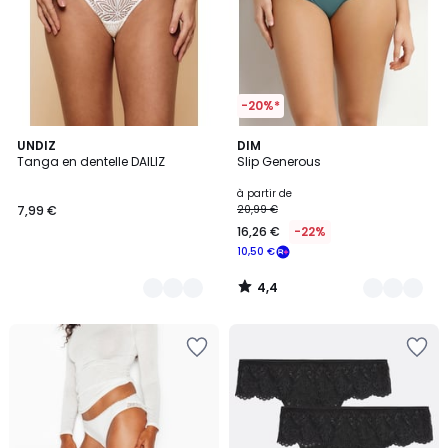
-20%*
4,4
7
UNDIZ
20
DIM
/ 5
Tanga en dentelle DAILIZ
Slip Generous
Couleurs
Couleurs
à partir de
7,99 €
20,99 €
16,26 €
-22%
10,50 €
4,4
/
5