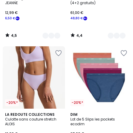
JEANNE
(4+2 gratuits)
12,99
12,99 €
61,00 €
€
6,50 €
48,80 €
souscrivez
à
notre
4,5
4,4
programme
/
/
5
5
pour
payer
à
la
place
6,50
€.
-20%*
-20%*
4,2
3
LA REDOUTE COLLECTIONS
4
DIM
/ 5
Culotte sans couture stretch
Lot de 5 Slips les pockets
Couleurs
Couleurs
ALOIS
ecodim