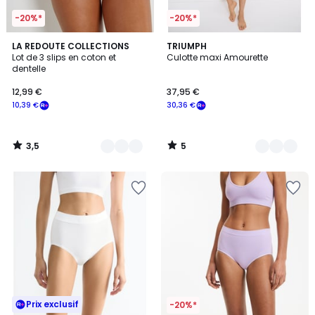
-20%*
-20%*
3,5
5
3
LA REDOUTE COLLECTIONS
4
TRIUMPH
/ 5
/
Lot de 3 slips en coton et
Culotte maxi Amourette
Couleurs
Couleurs
5
dentelle
12,99 €
37,95 €
10,39 €
30,36 €
3,5
5
/
/
5
5
Prix exclusif
-20%*