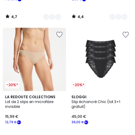
4,7
4,4
/
/
5
5
-20%*
-20%*
4,4
4,4
2
LA REDOUTE COLLECTIONS
2
SLOGGI
/ 5
/ 5
Lot de 2 slips en microfibre
Slip échancré Chic (lot 3+1
Couleurs
Couleurs
invisible
gratuit)
15,99 €
45,00 €
12,79 €
36,00 €