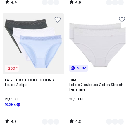
4,4
4,6
/
/
5
5
-25%*
-20%*
4,7
4,3
3
LA REDOUTE COLLECTIONS
2
DIM
/ 5
/ 5
Lot de 3 slips
Lot de 2 culottes Coton Stretch
Couleurs
Couleurs
Féminine
12,99 €
23,99 €
10,39 €
4,7
4,3
/
/
5
5