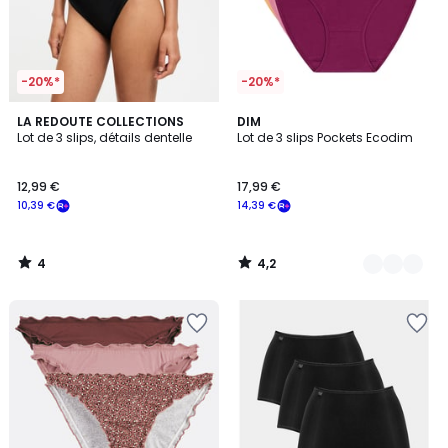
-20%*
-20%*
4
4,2
LA REDOUTE COLLECTIONS
5
DIM
/
/ 5
Lot de 3 slips, détails dentelle
Lot de 3 slips Pockets Ecodim
Couleurs
5
12,99 €
17,99 €
10,39 €
14,39 €
4
4,2
/
/
5
5