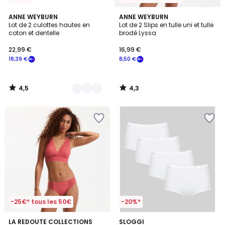
4,5
4,3
2
ANNE WEYBURN
ANNE WEYBURN
/ 5
/ 5
Lot de 2 culottes hautes en
Lot de 2 Slips en tulle uni et tulle
Couleurs
coton et dentelle
brodé Lyssa
22,99 €
16,99 €
18,39 €
8,50 €
4,5
4,3
/
/
5
5
-25€* tous les 50€
-20%*
4,7
4,6
LA REDOUTE COLLECTIONS
4
SLOGGI