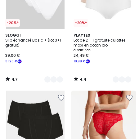
-20%*
-20%*
4,7
4,4
2
SLOGGI
3
PLAYTEX
/ 5
/ 5
Slip échancré Basic + (lot 3+1
Lot de 2 + 1 gratuite culottes
Couleurs
Couleurs
gratuit)
maxi en coton bio
à partir de
39,00 €
24,49 €
31,20 €
19,99 €
4,7
4,4
/
/
5
5