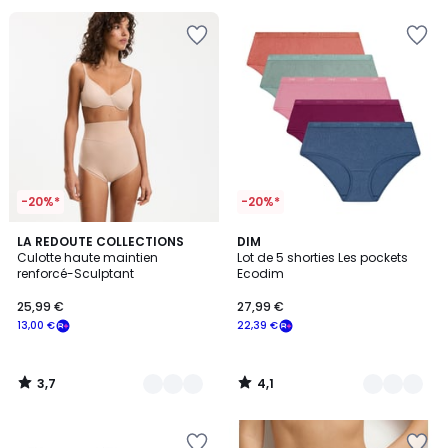
-20%*
-20%*
3,7
4,1
2
LA REDOUTE COLLECTIONS
3
DIM
/ 5
/ 5
Culotte haute maintien
Lot de 5 shorties Les pockets
Couleurs
Couleurs
renforcé-Sculptant
Ecodim
25,99 €
27,99 €
13,00 €
22,39 €
3,7
4,1
/
/
5
5