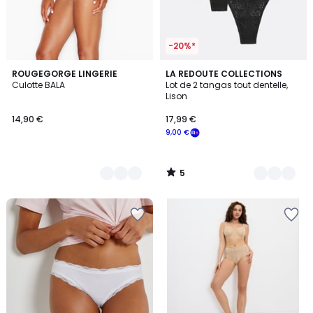
-20%*
5
2
ROUGEGORGE LINGERIE
3
LA REDOUTE COLLECTIONS
/
Culotte BALA
Lot de 2 tangas tout dentelle,
Couleurs
Couleurs
5
Lison
14,90 €
17,99 €
9,00 €
5
/
5