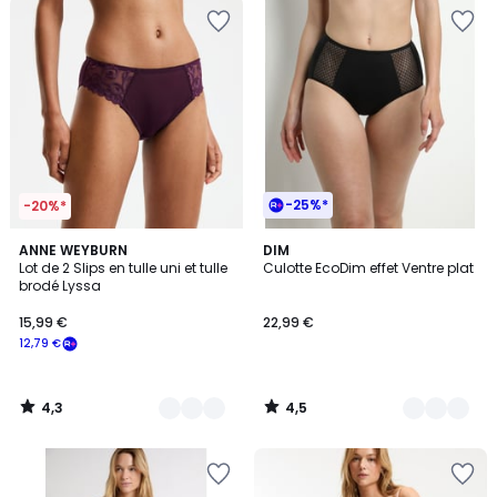
-25%*
-20%*
4,3
4,5
5
ANNE WEYBURN
3
DIM
/ 5
/ 5
Lot de 2 Slips en tulle uni et tulle
Culotte EcoDim effet Ventre plat
Couleurs
Couleurs
brodé Lyssa
15,99 €
22,99 €
12,79 €
4,3
4,5
/
/
5
5