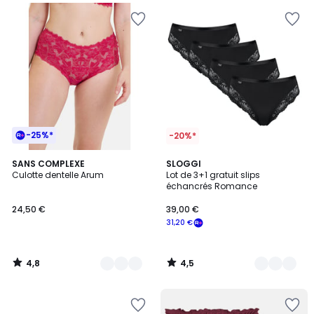
-25%*
-20%*
4,8
4,5
10
SANS COMPLEXE
2
SLOGGI
/ 5
/ 5
Culotte dentelle Arum
Lot de 3+1 gratuit slips
Couleurs
Couleurs
échancrés Romance
24,50 €
39,00 €
31,20 €
4,8
4,5
/
/
5
5