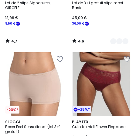
/ 5
/ 5
Lot de 2 slips Signatures,
Lot de 3+1 gratuit slips maxi
Couleurs
GIROFLE
Basic
18,99 €
45,00 €
9,50 €
36,00 €
4,7
4,6
/
/
5
5
-25%*
-20%*
4,6
4
3
SLOGGI
9
PLAYTEX
/ 5
/
Boxer Feel Sensational (lot 3+1
Culotte midi Flower Elegance
Couleurs
Couleurs
5
gratuit)