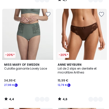
/
5
-20%*
-20%*
4,4
4,6
9
MISS MARY OF SWEDEN
6
ANNE WEYBURN
/ 5
/ 5
Culotte gainante Lovely Lace
Lot de 2 slips en dentelle et
Couleurs
Couleurs
microfibre Anthea
34,99 €
15,99 €
27,99 €
12,79 €
4,4
4,6
/
/
5
5