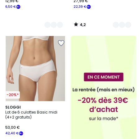
12,99 €
27,99 €
6,50 €
22,39 €
4,2
/
5
-20%*
4,6
2
SLOGGI
/ 5
Lot de 6 culottes Basic midi
Couleurs
(4+2 gratuits)
53,00 €
42,40 €