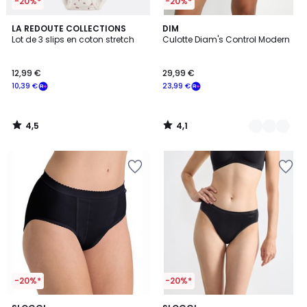
-20%*
-20%*
4,5
4,1
LA REDOUTE COLLECTIONS
3
DIM
/ 5
/ 5
Lot de 3 slips en coton stretch
Culotte Diam's Control Modern
Couleurs
12,99 €
29,99 €
10,39 €
23,99 €
4,5
4,1
/
/
5
5
-20%*
-20%*