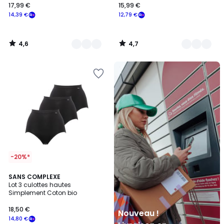
17,99 €
15,99 €
14,39 €
12,79 €
4,6
4,7
/
/
5
5
Nouveau
!
Livraison
en
Locker
Mondial
Relay
-20%*
4
4
SANS COMPLEXE
/
Lot 3 culottes hautes
Couleurs
5
Simplement Coton bio
18,50 €
Nouveau !
14,80 €