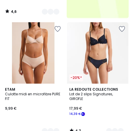
4,6
/
5
-20%*
4,7
4
ETAM
3
LA REDOUTE COLLECTIONS
/ 5
Culotte midi en microfibre PURE
Lot de 2 slips Signatures,
Couleurs
Couleurs
FIT
GIROFLE
9,99 €
17,99 €
14,39 €
4,7