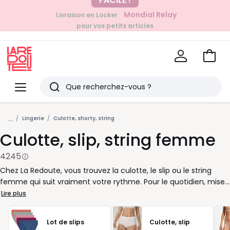
EN CE MOMENT
Mondial Relay
Livraison en Locker
pour vos petits articles
-20% dès 39€*
sur la mode
Voir
mon
La
panie
Redoute
Menu
Rechercher
Derniers
...
articles
Lingerie
Culotte, shorty, string
Culotte, slip, string femme
vus
4245
Chez La Redoute, vous trouvez la culotte, le slip ou le string
femme qui suit vraiment votre rythme. Pour le quotidien, misez
sur une culotte en coton douce et facile à porter, avec une
Lire plus
coupe midi ou maxi si vous aimez être bien maintenue. Le slip,
plus echancré, reste un bon choix sous un jean, une jupe ou un
Lot de slips
Culotte, slip
pantalon pres du corps. Le string, lui, se fait discret sous les