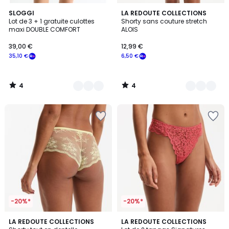
4
4
2
SLOGGI
3
LA REDOUTE COLLECTIONS
/
/
Lot de 3 + 1 gratuite culottes
Shorty sans couture stretch
Couleurs
Couleurs
5
5
maxi DOUBLE COMFORT
ALOIS
39,00 €
12,99 €
35,10 €
6,50 €
4
4
/
/
5
5
-20%*
-20%*
4,5
4,5
2
LA REDOUTE COLLECTIONS
2
LA REDOUTE COLLECTIONS