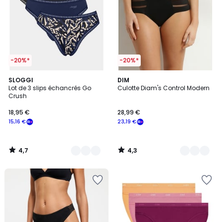
-20%*
-20%*
4,7
4,3
3
SLOGGI
2
DIM
/ 5
/ 5
Lot de 3 slips échancrés Go
Culotte Diam's Control Modern
Couleurs
Couleurs
Crush
18,95 €
28,99 €
15,16 €
23,19 €
4,7
4,3
/
/
5
5