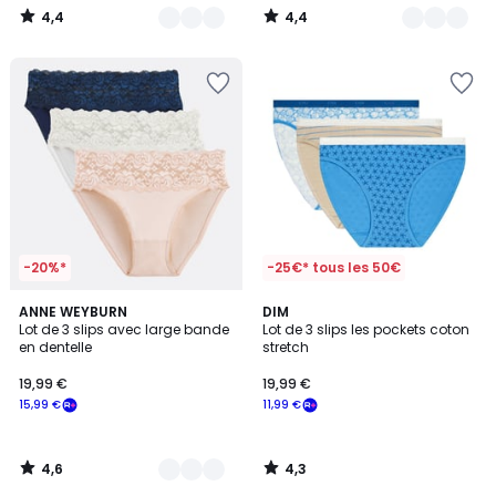
4,4
4,4
/
/
5
5
-20%*
-25€* tous les 50€
4,6
4,3
2
ANNE WEYBURN
DIM
/ 5
/ 5
Lot de 3 slips avec large bande
Lot de 3 slips les pockets coton
Couleurs
en dentelle
stretch
19,99 €
19,99 €
15,99 €
11,99 €
4,6
4,3
/
/
5
5