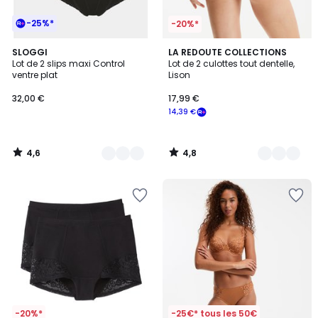
-25%*
-20%*
4,6
4,8
2
SLOGGI
4
LA REDOUTE COLLECTIONS
/ 5
/ 5
Lot de 2 slips maxi Control
Lot de 2 culottes tout dentelle,
Couleurs
Couleurs
ventre plat
Lison
32,00 €
17,99 €
14,39 €
4,6
4,8
/
/
5
5
-20%*
-25€* tous les 50€