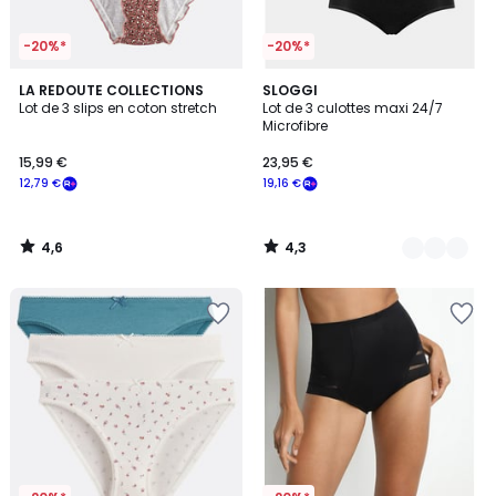
-20%*
-20%*
4,6
4,3
LA REDOUTE COLLECTIONS
2
SLOGGI
/ 5
/ 5
Lot de 3 slips en coton stretch
Lot de 3 culottes maxi 24/7
Couleurs
Microfibre
15,99 €
23,95 €
12,79 €
19,16 €
4,6
4,3
/
/
5
5