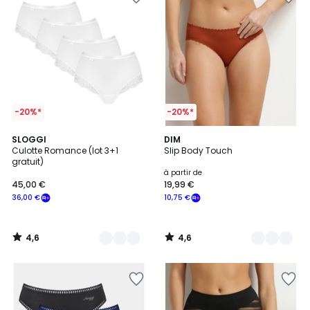
-20%*
-20%*
4,6
4,6
2
SLOGGI
4
DIM
/ 5
/ 5
Culotte Romance (lot 3+1
Slip Body Touch
Couleurs
Couleurs
gratuit)
à partir de
45,00 €
19,99 €
36,00 €
10,75 €
4,6
4,6
/
/
5
5