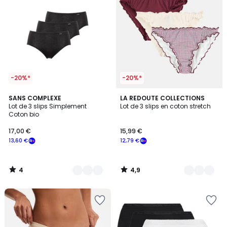
-20%*
-20%*
4
4,9
4
SANS COMPLEXE
2
LA REDOUTE COLLECTIONS
/
/ 5
Lot de 3 slips Simplement
Lot de 3 slips en coton stretch
Couleurs
Couleurs
5
Coton bio
17,00 €
15,99 €
13,60 €
12,79 €
4
4,9
/
/
5
5