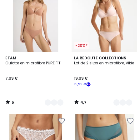
-20%*
5
4,7
8
ETAM
3
LA REDOUTE COLLECTIONS
/
/ 5
Culotte en microfibre PURE FIT
Lot de 2 slips en microfibre, Vikie
Couleurs
Couleurs
5
7,99 €
19,99 €
15,99 €
5
4,7
/
/
5
5