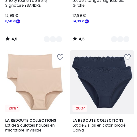
/ 5
/ 5
Shorty tout en dentelle,
Lot de 2 tangas Signatures,
Couleurs
Couleurs
Signature YSANDRE
Girofle
12,99 €
17,99 €
6,50 €
14,39 €
4,5
4,5
/
/
5
5
-20%*
-20%*
4,6
4,7
3
LA REDOUTE COLLECTIONS
4
LA REDOUTE COLLECTIONS
/ 5
/ 5
Lot de 2 culottes hautes en
Lot de 2 slips en coton brodé
Couleurs
Couleurs
microfibre-Invisible
Galya