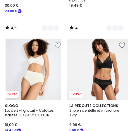
à partir de
30,00 €
19,49 €
24,00 €
4,6
4
/
/
5
5
-20%*
-20%*
4,7
4,4
4
SLOGGI
3
LA REDOUTE COLLECTIONS
/ 5
/ 5
Lot de 2+1 gratuit - Culottes
Slip en dentelle et microfibre
Couleurs
Couleurs
hautes GO DAILY COTTON
Avry
18,00 €
9,99 €
14,40 €
5,00 €