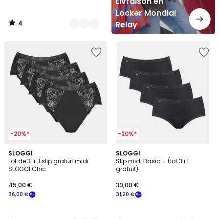
Livraison en
Locker Mondial
4
Relay
/
5
-20%*
-20%*
4,4
4,6
2
SLOGGI
3
SLOGGI
/ 5
/ 5
Lot de 3 + 1 slip gratuit midi
Slip midi Basic + (lot 3+1
Couleurs
Couleurs
SLOGGI Chic
gratuit)
45,00 €
39,00 €
36,00 €
31,20 €