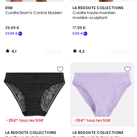
4,1
4,2
3
DIM
2
LA REDOUTE COLLECTIONS
/ 5
/ 5
Culotte Diam's Control Modern
Culotte haute maintien
Couleurs
Couleurs
modéré-sculptant
29,99 €
17,99 €
23,99 €
9,00 €
4,1
4,2
/
/
5
5
-25€* tous les 50€
-25€* tous les 50€
4,9
4,8
LA REDOUTE COLLECTIONS
LA REDOUTE COLLECTIONS