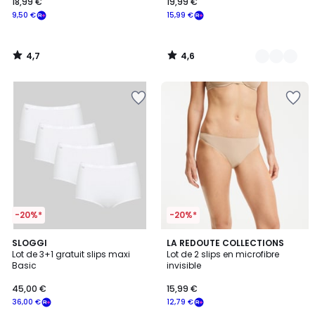
18,99 €
19,99 €
9,50 €
15,99 €
4,7
4,6
/
/
5
5
-20%*
-20%*
4,6
4,4
4
SLOGGI
2
LA REDOUTE COLLECTIONS
/ 5
/ 5
Lot de 3+1 gratuit slips maxi
Lot de 2 slips en microfibre
Couleurs
Couleurs
Basic
invisible
45,00 €
15,99 €
36,00 €
12,79 €