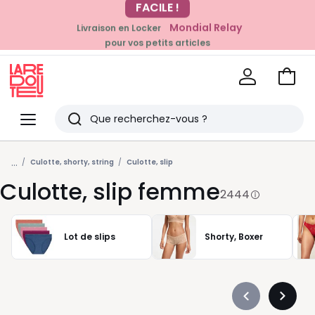
Mondial Relay
Livraison en Locker
EN CE MOMENT
pour vos petits articles
-20% dès 39€*
sur la mode
Voir
mon
La
panie
Redoute
Menu
Rechercher
Derniers
...
articles
Culotte, shorty, string
Culotte, slip
Culotte, slip femme
vus
2444
Lot de slips
Shorty, Boxer
Précédent
Suivan