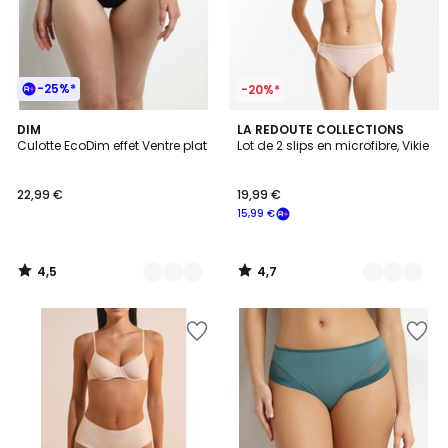
-25%*
-20%*
4,5
4,7
3
DIM
3
LA REDOUTE COLLECTIONS
/ 5
/ 5
Culotte EcoDim effet Ventre plat
Lot de 2 slips en microfibre, Vikie
Couleurs
Couleurs
22,99 €
19,99 €
15,99 €
4,5
4,7
/
/
5
5