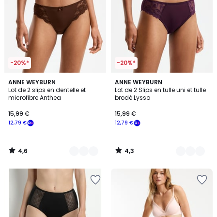
-20%*
-20%*
4,6
4,3
6
ANNE WEYBURN
5
ANNE WEYBURN
/ 5
/ 5
Lot de 2 slips en dentelle et
Lot de 2 Slips en tulle uni et tulle
Couleurs
Couleurs
microfibre Anthea
brodé Lyssa
15,99 €
15,99 €
12,79 €
12,79 €
4,6
4,3
/
/
5
5