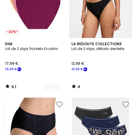
-20%*
4,1
4
5
DIM
LA REDOUTE COLLECTIONS
/ 5
/
Lot de 3 slips Pockets Ecodim
Lot de 3 slips, détails dentelle
Couleurs
5
17,99 €
12,99 €
14,39 €
10,39 €
4,1
4
/
/
5
5