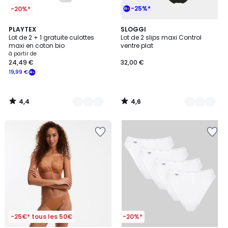
-25%*
-20%*
4,4
4,6
3
PLAYTEX
2
SLOGGI
/ 5
/ 5
Lot de 2 + 1 gratuite culottes
Lot de 2 slips maxi Control
Couleurs
Couleurs
maxi en coton bio
ventre plat
à partir de
24,49 €
32,00 €
19,99 €
4,4
4,6
/
/
5
5
-25€* tous les 50€
-20%*