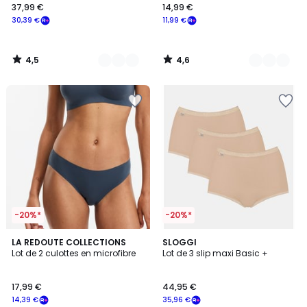
37,99 €
14,99 €
30,39 €
11,99 €
4,5
4,6
/
/
5
5
-20%*
-20%*
4,5
3
LA REDOUTE COLLECTIONS
3
SLOGGI
/ 5
Lot de 2 culottes en microfibre
Lot de 3 slip maxi Basic +
Couleurs
Couleurs
17,99 €
44,95 €
14,39 €
35,96 €