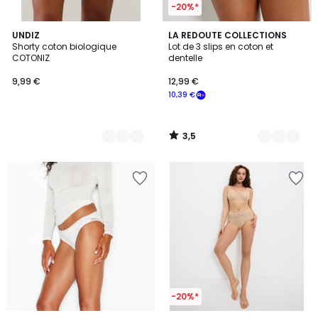
-20%*
3,5
2
UNDIZ
3
LA REDOUTE COLLECTIONS
/ 5
Shorty coton biologique
Lot de 3 slips en coton et
Couleurs
Couleurs
COTONIZ
dentelle
9,99 €
12,99 €
10,39 €
3,5
/
5
-20%*