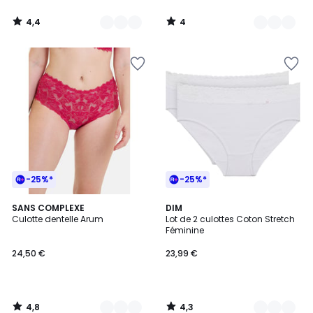
4,4
4
/
/
5
5
-25%*
-25%*
4,8
4,3
10
SANS COMPLEXE
2
DIM
/ 5
/ 5
Culotte dentelle Arum
Lot de 2 culottes Coton Stretch
Couleurs
Couleurs
Féminine
24,50 €
23,99 €
4,8
4,3
/
/