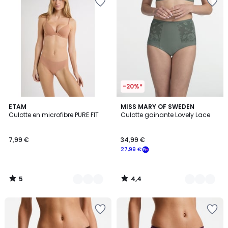
-20%*
5
4,4
8
ETAM
9
MISS MARY OF SWEDEN
/
/ 5
Culotte en microfibre PURE FIT
Culotte gainante Lovely Lace
Couleurs
Couleurs
5
7,99 €
34,99 €
27,99 €
5
4,4
/
/
5
5