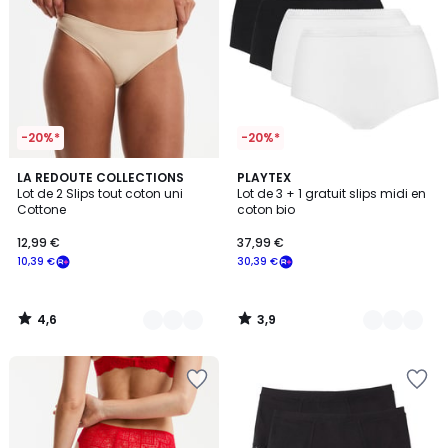
-20%*
-20%*
4,6
3,9
4
LA REDOUTE COLLECTIONS
3
PLAYTEX
/ 5
/ 5
Lot de 2 Slips tout coton uni
Lot de 3 + 1 gratuit slips midi en
Couleurs
Couleurs
Cottone
coton bio
12,99 €
37,99 €
10,39 €
30,39 €
4,6
3,9
/
/
5
5