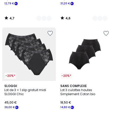
12,79 €
31,20 €
4,7
4,6
/
/
5
5
-20%*
-20%*
4,4
4
2
SLOGGI
4
SANS COMPLEXE
/ 5
/
Lot de 3 + 1 slip gratuit midi
Lot 3 culottes hautes
Couleurs
Couleurs
5
SLOGGI Chic
Simplement Coton bio
45,00 €
18,50 €
36,00 €
14,80 €