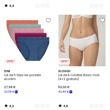
notre
4,4
programme
/
5
pour
payer
à
la
place
48,80
€.
-20%*
-20%*
4,2
4,6
4
DIM
2
SLOGGI
/ 5
/ 5
Lot de 5 Slips les pockets
Lot de 6 culottes Basic midi
Couleurs
Couleurs
ecodim
(4+2 gratuits)
27,99 €
53,00 €
22,39 €
42,40 €
4,2
4,6
/
/