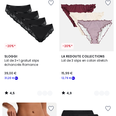
-20%*
-20%*
4,5
4,9
2
SLOGGI
2
LA REDOUTE COLLECTIONS
/ 5
/ 5
Lot de 3+1 gratuit slips
Lot de 3 slips en coton stretch
Couleurs
Couleurs
échancrés Romance
39,00 €
15,99 €
31,20 €
12,79 €
4,5
4,9
/
/
5
5