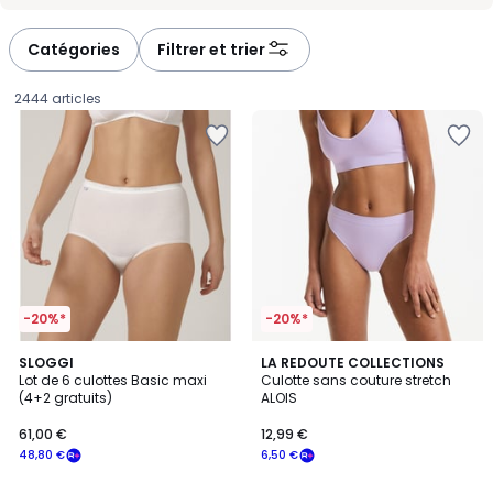
-
-
défiler
défiler
à
à
Catégories
Filtrer et trier
gauche
droite
2444 articles
-20%*
-20%*
4,4
2
SLOGGI
3
LA REDOUTE COLLECTIONS
/ 5
Lot de 6 culottes Basic maxi
Culotte sans couture stretch
Couleurs
Couleurs
(4+2 gratuits)
ALOIS
61,00
61,00 €
12,99 €
€
48,80 €
6,50 €
souscrivez
à