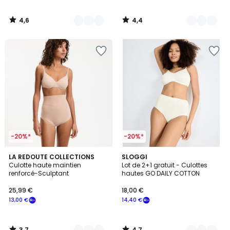
4,6
4,4
/
/
5
5
-20%*
-20%*
3,7
4,7
2
LA REDOUTE COLLECTIONS
3
SLOGGI
/ 5
/ 5
Culotte haute maintien
Lot de 2+1 gratuit - Culottes
Couleurs
Couleurs
renforcé-Sculptant
hautes GO DAILY COTTON
25,99 €
18,00 €
13,00 €
14,40 €
3,7
4,7