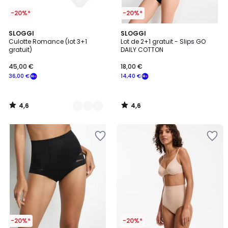
-20%*
-20%*
4,6
4,6
2
SLOGGI
SLOGGI
/ 5
/ 5
Culotte Romance (lot 3+1
Lot de 2+1 gratuit - Slips GO
Couleurs
gratuit)
DAILY COTTON
45,00 €
18,00 €
36,00 €
14,40 €
4,6
4,6
/
/
5
5
-20%*
-20%*