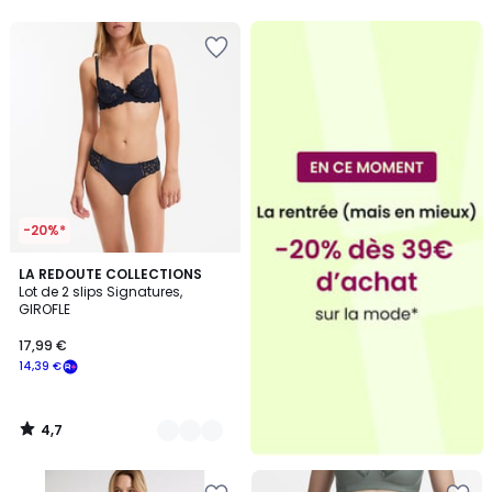
5
5
-20%*
4,7
3
LA REDOUTE COLLECTIONS
/ 5
Lot de 2 slips Signatures,
Couleurs
GIROFLE
17,99 €
14,39 €
4,7
/
5