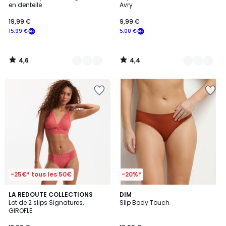
en dentelle
Avry
19,99 €
9,99 €
15,99 €
5,00 €
4,6
4,4
/
/
5
5
-25€* tous les 50€
-20%*
4,7
4,6
LA REDOUTE COLLECTIONS
3
DIM
/ 5
/ 5
Lot de 2 slips Signatures,
Slip Body Touch
Couleurs
GIROFLE