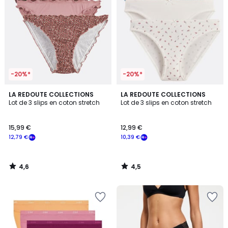
-20%*
-20%*
4,6
4,5
LA REDOUTE COLLECTIONS
LA REDOUTE COLLECTIONS
/ 5
/ 5
Lot de 3 slips en coton stretch
Lot de 3 slips en coton stretch
15,99 €
12,99 €
12,79 €
10,39 €
4,6
4,5
/
/
5
5