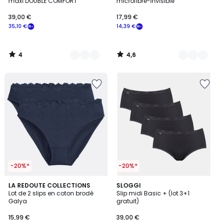
5
maxi DOUBLE COMFORT
microfibre-Invisible
39,00 €
17,99 €
35,10 €
14,39 €
4
4,6
/
/
5
5
-20%*
-20%*
4,7
4,6
4
LA REDOUTE COLLECTIONS
3
SLOGGI
/ 5
/ 5
Lot de 2 slips en coton brodé
Slip midi Basic + (lot 3+1
Couleurs
Couleurs
Galya
gratuit)
15,99 €
39,00 €