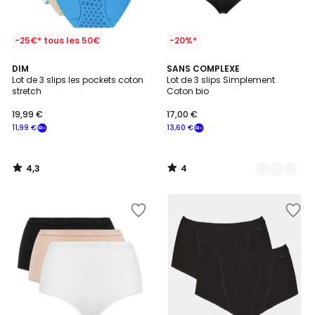
-25€* tous les 50€
-20%*
4,3
4
DIM
4
SANS COMPLEXE
/ 5
/
Lot de 3 slips les pockets coton
Lot de 3 slips Simplement
Couleurs
5
stretch
Coton bio
19,99 €
17,00 €
11,99 €
13,60 €
4,3
4
/
/
5
5