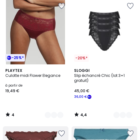
-25%*
-20%*
4
4,4
9
PLAYTEX
2
SLOGGI
/
/ 5
Culotte midi Flower Elegance
Slip échancré Chic (lot 3+1
Couleurs
Couleurs
5
gratuit)
à partir de
19,49 €
45,00 €
36,00 €
4
4,4
/
/
5
5