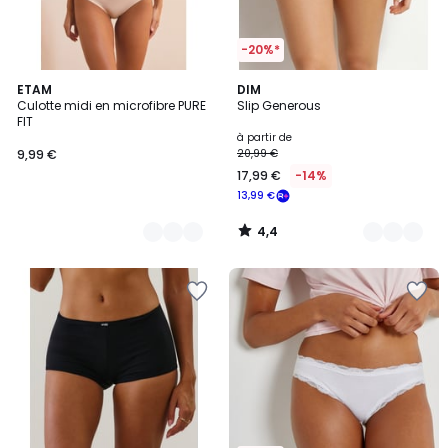
-20%*
4,4
4
ETAM
19
DIM
/ 5
Culotte midi en microfibre PURE
Slip Generous
Couleurs
Couleurs
FIT
à partir de
9,99 €
20,99 €
17,99 €
-14%
13,99 €
4,4
/
5