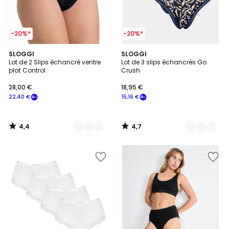
-20%*
-20%*
4,4
4,7
2
SLOGGI
3
SLOGGI
/ 5
/ 5
Lot de 2 Slips échancré ventre
Lot de 3 slips échancrés Go
Couleurs
Couleurs
plat Control
Crush
28,00 €
18,95 €
22,40 €
15,16 €
4,4
4,7
/
/
5
5