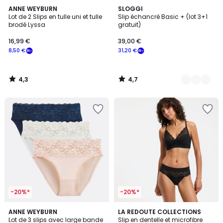
4,3
4,7
ANNE WEYBURN
2
SLOGGI
/ 5
/ 5
Lot de 2 Slips en tulle uni et tulle
Slip échancré Basic + (lot 3+1
Couleurs
brodé Lyssa
gratuit)
16,99 €
39,00 €
8,50 €
31,20 €
4,3
4,7
/
/
5
5
-20%*
-20%*
4,6
4,4
2
ANNE WEYBURN
3
LA REDOUTE COLLECTIONS
/ 5
/ 5
Lot de 3 slips avec large bande
Slip en dentelle et microfibre
Couleurs
Couleurs