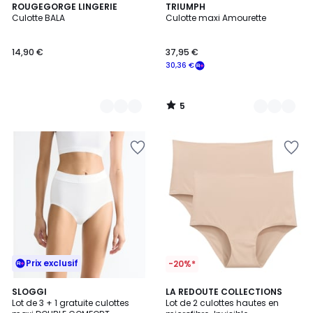
5
3
ROUGEGORGE LINGERIE
4
TRIUMPH
/
Culotte BALA
Culotte maxi Amourette
Couleurs
Couleurs
5
14,90 €
37,95 €
30,36 €
5
/
5
Prix exclusif
-20%*
4
4,6
2
SLOGGI
3
LA REDOUTE COLLECTIONS
/
/ 5
Lot de 3 + 1 gratuite culottes
Lot de 2 culottes hautes en
Couleurs
Couleurs