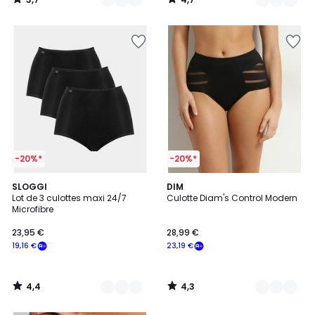
/
/
5
5
-20%*
-20%*
4,4
4,3
2
SLOGGI
2
DIM
/ 5
/ 5
Lot de 3 culottes maxi 24/7
Culotte Diam's Control Modern
Couleurs
Couleurs
Microfibre
23,95 €
28,99 €
19,16 €
23,19 €
4,4
4,3
/
/
5
5