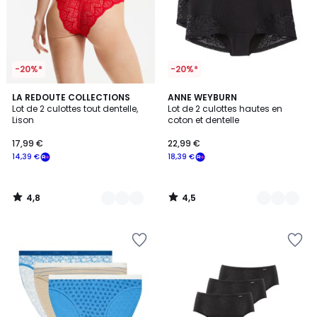
-20%*
-20%*
4,8
4,5
4
LA REDOUTE COLLECTIONS
2
ANNE WEYBURN
/ 5
/ 5
Lot de 2 culottes tout dentelle,
Lot de 2 culottes hautes en
Couleurs
Couleurs
Lison
coton et dentelle
17,99 €
22,99 €
14,39 €
18,39 €
4,8
4,5
/
/
5
5