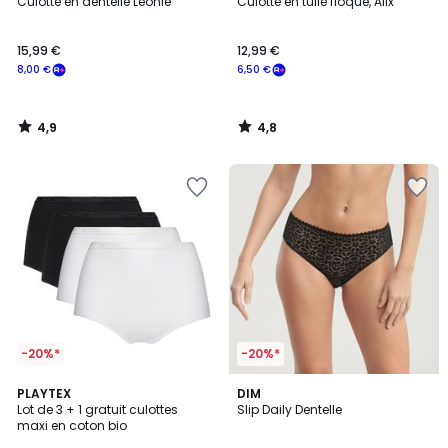
/ 5
/ 5
Culotte en dentelle Léonie
Culotte en tulle floqué, Alix
15,99 €
12,99 €
8,00 €
6,50 €
4,9
4,8
/
/
5
5
-20%*
-20%*
4,5
4,6
3
PLAYTEX
4
DIM
/ 5
/ 5
Lot de 3 + 1 gratuit culottes
Slip Daily Dentelle
Couleurs
Couleurs
maxi en coton bio