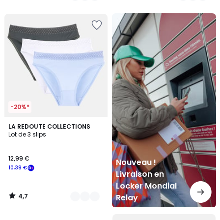
5
5
Nouveau
!
Livraison
en
Locker
Mondial
Relay
-20%*
4,7
3
LA REDOUTE COLLECTIONS
/ 5
Lot de 3 slips
Couleurs
12,99 €
Nouveau !
10,39 €
Livraison en
Locker Mondial
4,7
Relay
/
5