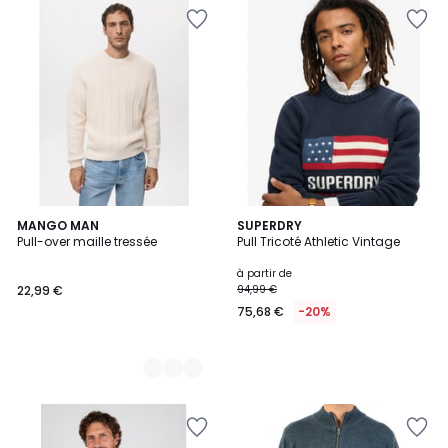
2
MANGO MAN
SUPERDRY
Pull-over maille tressée
Pull Tricoté Athletic Vintage
Couleurs
à partir de
22,99 €
94,99 €
75,68 €
-20%