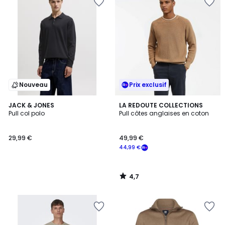
Nouveau
Prix exclusif
4,7
JACK & JONES
LA REDOUTE COLLECTIONS
/ 5
Pull col polo
Pull côtes anglaises en coton
29,99 €
49,99 €
44,99 €
4,7
/
5