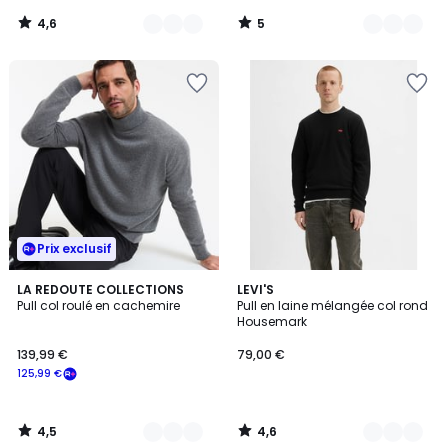
notre
4,6
5
programme
/
/
5
5
pour
payer
à
la
place
62,99
€.
Prix exclusif
4,5
4,6
3
LA REDOUTE COLLECTIONS
3
LEVI'S
/ 5
/ 5
Pull col roulé en cachemire
Pull en laine mélangée col rond
Couleurs
Couleurs
Housemark
139,99 €
79,00 €
125,99 €
4,5
4,6
/
/