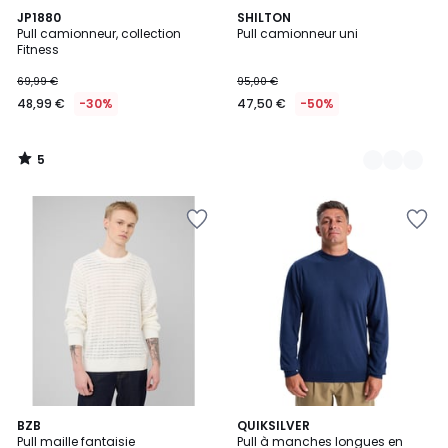
5
JP1880
7
SHILTON
/
Pull camionneur, collection
Pull camionneur uni
Couleurs
5
Fitness
69,99 €
95,00 €
48,99 €
-30%
47,50 €
-50%
5
/
5
BZB
QUIKSILVER
Pull maille fantaisie
Pull à manches longues en