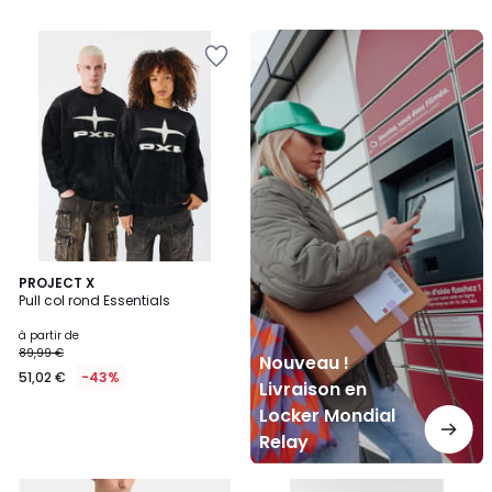
Nouveau
!
Livraison
en
Locker
Mondial
Relay
PROJECT X
Pull col rond Essentials
à partir de
89,99 €
Nouveau !
51,02 €
-43%
Livraison en
Locker Mondial
Relay