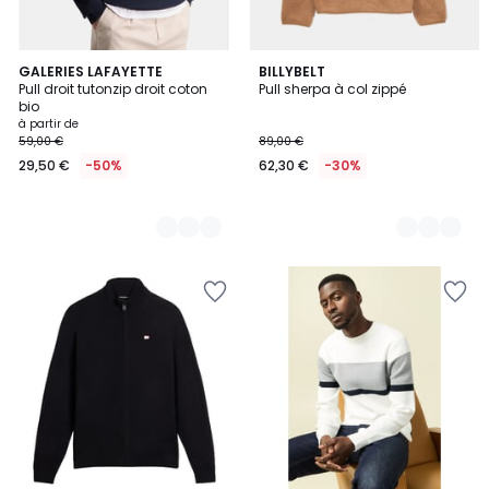
2
GALERIES LAFAYETTE
2
BILLYBELT
Pull droit tutonzip droit coton
Pull sherpa à col zippé
Couleurs
Couleurs
bio
à partir de
59,00 €
89,00 €
29,50 €
-50%
62,30 €
-30%