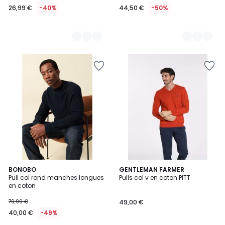
26,99 €
-40%
44,50 €
-50%
BONOBO
6
GENTLEMAN FARMER
Pull col rond manches longues
Pulls col v en coton PITT
Couleurs
en coton
79,99 €
49,00 €
40,00 €
-49%