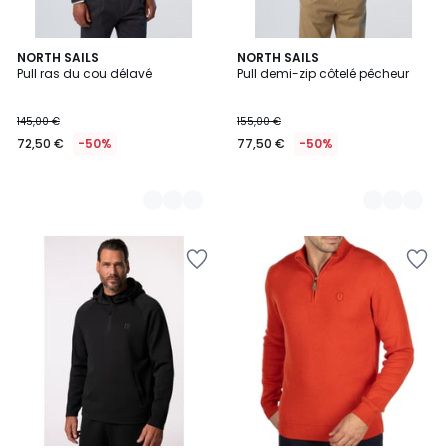
2
NORTH SAILS
2
NORTH SAILS
Pull ras du cou délavé
Pull demi-zip côtelé pêcheur
Couleurs
Couleurs
145,00 €
155,00 €
72,50 €
-50%
77,50 €
-50%