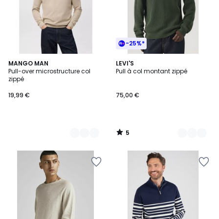
-25%*
5
3
MANGO MAN
2
LEVI'S
/
Pull-over microstructure col
Pull à col montant zippé
Couleurs
Couleurs
5
zippé
19,99 €
75,00 €
5
/
5