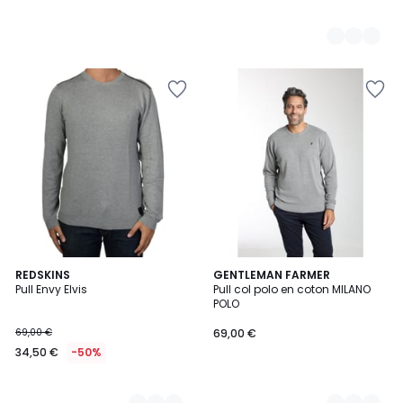
3
REDSKINS
5
GENTLEMAN FARMER
Pull Envy Elvis
Pull col polo en coton MILANO
Couleurs
Couleurs
POLO
69,00 €
69,00 €
34,50 €
-50%