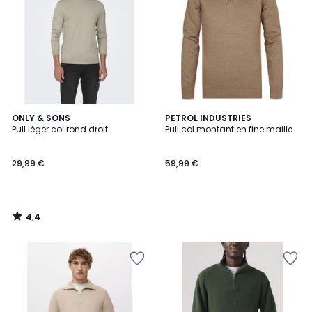
4,4
ONLY & SONS
PETROL INDUSTRIES
/ 5
Pull léger col rond droit
Pull col montant en fine maille
29,99 €
59,99 €
4,4
/
5