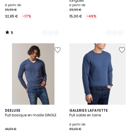
5
longues
à partir de
à partir de
39,99 €
29,99 €
32,85 €
-17%
15,00 €
-49%
5
/
5
2
DEELUXE
6
GALERIES LAFAYETTE
Pull basique en maille SINGLE
Pull sable en laine
Couleurs
Couleurs
à partir de
44,99 €
89,00 €