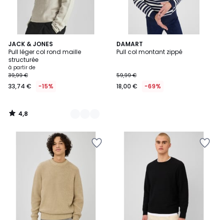
4,8
11
JACK & JONES
DAMART
/ 5
Pull léger col rond maille
Pull col montant zippé
Couleurs
structurée
à partir de
39,99 €
59,99 €
33,74 €
-15%
18,00 €
-69%
4,8
/
5