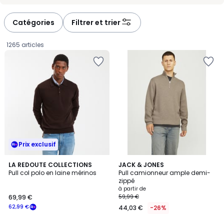
Catégories
Filtrer et trier
1265 articles
Prix exclusif
4,6
5
4
LA REDOUTE COLLECTIONS
5
JACK & JONES
/ 5
/
Pull col polo en laine mérinos
Pull camionneur ample demi-
Couleurs
Couleurs
5
zippé
69,99
à partir de
69,99 €
59,99 €
€
62,99 €
44,03 €
-26%
souscrivez
à