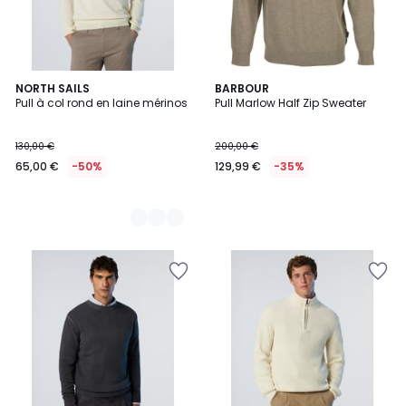
5
NORTH SAILS
BARBOUR
Pull à col rond en laine mérinos
Pull Marlow Half Zip Sweater
Couleurs
130,00 €
200,00 €
65,00 €
-50%
129,99 €
-35%