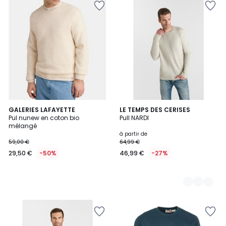
GALERIES LAFAYETTE
3
LE TEMPS DES CERISES
Pul nunew en coton bio
Pull NARDI
Couleurs
mélangé
à partir de
59,00 €
64,99 €
29,50 €
-50%
46,99 €
-27%