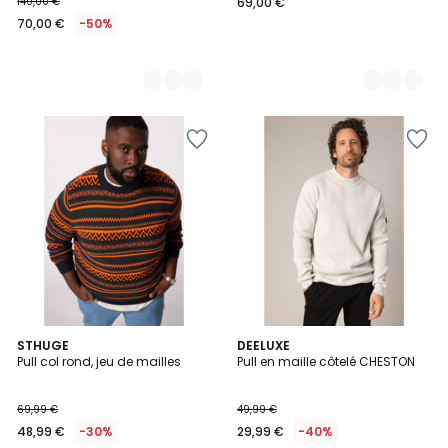
140,00 €
69,00 €
70,00 €
-50%
STHUGE
2
DEELUXE
Pull col rond, jeu de mailles
Pull en maille côtelé CHESTON
Couleurs
69,99 €
49,99 €
48,99 €
-30%
29,99 €
-40%