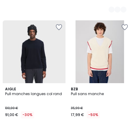
AIGLE
BZB
Pull manches longues col rond
Pull sans manche
130,00 €
35,99 €
91,00 €
-30%
17,99 €
-50%