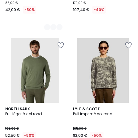
85,00 €
179,00 €
42,00 €
-50%
107,40 €
-40%
2
NORTH SAILS
LYLE & SCOTT
Pull léger à col rond
Pull imprimé col rond
Couleurs
105,00 €
165,00 €
52,50 €
-50%
82,00 €
-50%