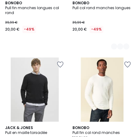
BONOBO
2
BONOBO
Pull fin manches longues col
Pull col rond manches longues
Couleurs
rond
39,99 €
39,99 €
20,00 €
-49%
20,00 €
-49%
5
5
JACK & JONES
6
BONOBO
/
Pull en maille torsadée
Pull fin col rond manches
Couleurs
Couleurs