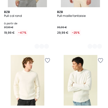
2
BZB
2
BZB
Pull col rond
Pull maille fantaisie
Couleurs
Couleurs
à partir de
37,99 €
39,99 €
19,99 €
-47%
29,99 €
-25%