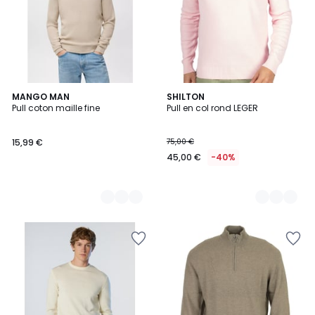
5
MANGO MAN
4
SHILTON
Pull coton maille fine
Pull en col rond LEGER
Couleurs
Couleurs
15,99 €
75,00 €
45,00 €
-40%