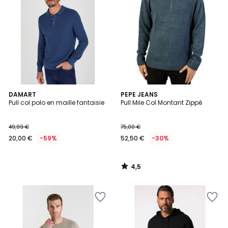
4,5
DAMART
PEPE JEANS
/ 5
Pull col polo en maille fantaisie
Pull Mile Col Montant Zippé
49,99 €
75,00 €
20,00 €
-59%
52,50 €
-30%
4,5
/
5