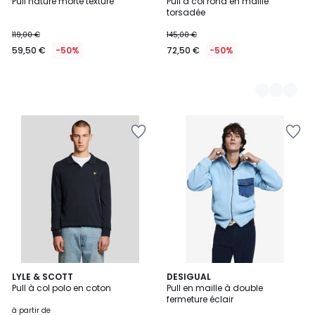
Pull nature morte texture
Pull à col rond en maille
Couleurs
torsadée
119,00 €
145,00 €
59,50 €
-50%
72,50 €
-50%
2
LYLE & SCOTT
DESIGUAL
Pull à col polo en coton
Pull en maille à double
Couleurs
fermeture éclair
à partir de