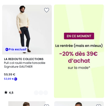
5
5
Prix exclusif
4,5
3
LA REDOUTE COLLECTIONS
/ 5
Pull col roulé maille torsadée
Couleurs
Signature GAUTHIER
59,99 €
53,99 €
4,5
/
5