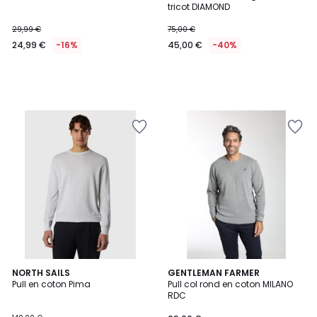
tricot DIAMOND
29,99 €
75,00 €
24,99 €
-16%
45,00 €
-40%
2
NORTH SAILS
5
GENTLEMAN FARMER
Pull en coton Pima
Pull col rond en coton MILANO
Couleurs
Couleurs
RDC