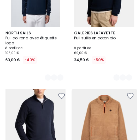
4
NORTH SAILS
3
GALERIES LAFAYETTE
Pull col rond avec étiquette
Pull sullis en coton bio
Couleurs
Couleurs
logo
à partir de
à partir de
105,00 €
69,00 €
63,00 €
-40%
34,50 €
-50%