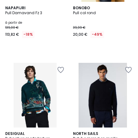
NAPAPIJRI
BONOBO
Pull Damavand Fz 3
Pull col rond
à partir de
139,00 €
39,99 €
113,82 €
-18%
20,00 €
-49%
DESIGUAL
3
NORTH SAILS