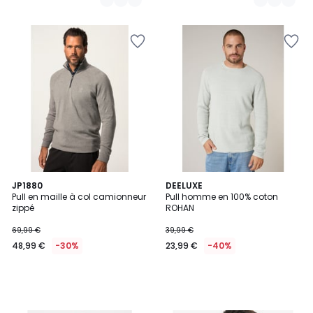
JP1880
DEELUXE
Pull en maille à col camionneur
Pull homme en 100% coton
zippé
ROHAN
69,99 €
39,99 €
48,99 €
-30%
23,99 €
-40%