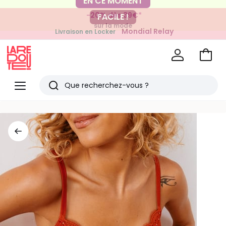
-20% dès 39€*
FACILE !
sur la mode
Mondial Relay
Livraison en Locker
pour vos petits articles
Voir
mon
La
panie
Redoute
Menu
Rechercher
Derniers
articles
vus