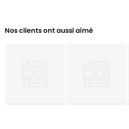
Référence : PCK MARIANIZ AMPLI
• 88.00 % Nylon, 12.00 % Elasthanne Â® spandex AUTRES
PARTIES
Couleurs
Fushia
Nos clients ont aussi aimé
Tailles
85 B