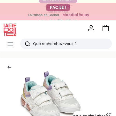
-20% dès 39€*
FACILE !
sur la mode
Mondial Relay
Livraison en Locker
pour vos petits articles
Voir
mon
La
panie
Redoute
Menu
Rechercher
Derniers
articles
vus