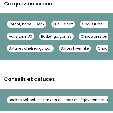
Craquez aussi pour
Enfant, bébé - Geox
Fille - Geox
Chaussures - Ge
Vans taille 30
Basket garçon 28
Chaussures semel
Bottines chelsea garçon
Bottes hiver fille
Chausso
Conseils et astuces
Back to School : les baskets colorées qui égayeront les te