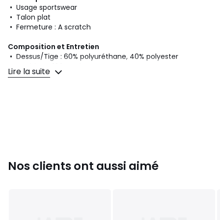
• Usage sportswear
• Talon plat
• Fermeture : A scratch
Composition et Entretien
• Dessus/Tige : 60% polyuréthane, 40% polyester
• Doublure : 100% polyester
Lire la suite
• Semelle intérieure : 100% polyester
• Semelle extérieure : 100% eva
Fiche produit relative aux qualités et caractéristiques
environnementales
• Origine de fabrication (piquage, montage, finition) :
Birmanie
Couleurs
Blanc, Lilas/Bleu Ciel
Nos clients ont aussi aimé
Tailles
24, 29, 30, 31, 32, 33, 34, 35, 36, 38