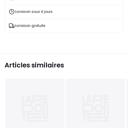
65,00
€
Livraison sous 4 jours
41%
de
réduction
Livraison gratuite
appliquée.
Articles similaires