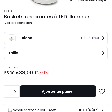
Articles similaires
GEOX
Baskets respirantes à LED Illuminus
Voir la description
Blanc
+
1
Couleur
Taille
Prix
à partir de
38,00 €
à
65,00 €
-41%
partir
de
38,00
Quantité
1
Ajouter au panier
€
Ajoute
au
à
lieu
une
de
liste
3,8/5 (87)
Vendu et expédié par :
Geox