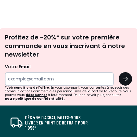
Inscription
Profitez de -20%* sur votre première
newsletter
commande en vous inscrivant à notre
newsletter
Votre Email
OK
*Voir conditions de l'offre
. En vous abonnant, vous consentez à recevoir des
communications commerciales personnalisées de la part de La Redoute. Vous
pouvez vous
désabonner
à tout moment. Pour en savoir plus, consultez
notre politique de confidentialité.
DÈS 49€ D’ACHAT, FAITES-VOUS
LIVRER EN POINT DE RETRAIT POUR
1,95€*