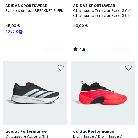
4,5
2
ADIDAS SPORTSWEAR
5
ADIDAS SPORTSWEAR
/ 5
Baskets en cuir BREAKNET SLEEK
Chaussure Tensaur Sport 3.0 K
Couleurs
Couleurs
Chaussure Tensaur Sport 3.0 K
45,00 €
40,00 €
40,50 €
4,5
/
5
4,6
4,5
7
adidas Performance
adidas Performance
/ 5
/ 5
Chaussure Adizero Sl 2
D.o.n. Issue 7 D.o.n. Issue 7