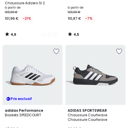
Couleurs
Chaussure Adizero Sl 2
à partir de
à partir de
129,90 €
120,00 €
101,96 €
-21%
110,87 €
-7%
4,6
4,5
/
/
5
5
Prix exclusif
4,7
5
4
adidas Performance
2
ADIDAS SPORTSWEAR
/ 5
/
Baskets SPEEDCOURT
Chaussure Courtwave
Couleurs
Couleurs
5
Chaussure Courtwave