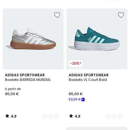
-20%*
4,9
4,9
3
ADIDAS SPORTSWEAR
6
ADIDAS SPORTSWEAR
/ 5
/ 5
Baskets BARREDA MUNDIAL
Baskets VL Court Bold
Couleurs
Couleurs
à partir de
90,00 €
65,00 €
52,00 €
4,9
4,9
/
/
5
5