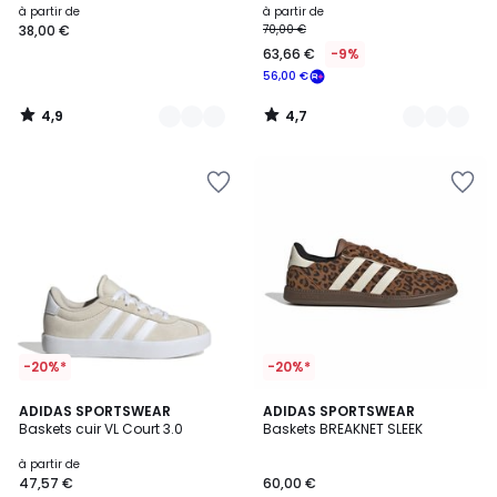
à partir de
à partir de
38,00 €
70,00 €
63,66 €
-9%
56,00 €
4,9
4,7
/
/
5
5
-20%*
-20%*
4,9
4,8
20
ADIDAS SPORTSWEAR
2
ADIDAS SPORTSWEAR
/ 5
/ 5
Baskets cuir VL Court 3.0
Baskets BREAKNET SLEEK
Couleurs
Couleurs
à partir de
47,57 €
60,00 €