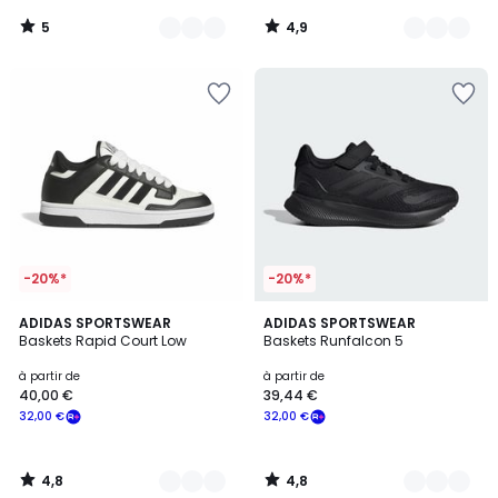
5
4,9
/
/
5
5
-20%*
-20%*
4,8
4,8
5
ADIDAS SPORTSWEAR
11
ADIDAS SPORTSWEAR
/ 5
/ 5
Baskets Rapid Court Low
Baskets Runfalcon 5
Couleurs
Couleurs
à partir de
à partir de
40,00 €
39,44 €
32,00 €
32,00 €
4,8
4,8
/
/