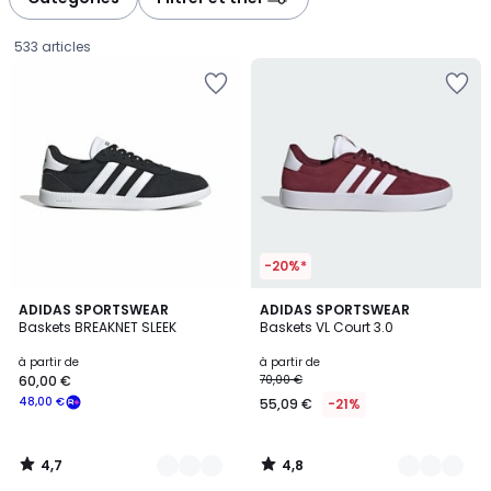
gauche
droite
533 articles
-20%*
4,7
4,8
22
ADIDAS SPORTSWEAR
14
ADIDAS SPORTSWEAR
/ 5
/ 5
Baskets BREAKNET SLEEK
Baskets VL Court 3.0
Couleurs
Couleurs
Prix
à partir de
à partir de
60,00 €
70,00 €
à
48,00 €
55,09 €
-21%
partir
de
60,00
4,7
4,8
€
/
/
5
5