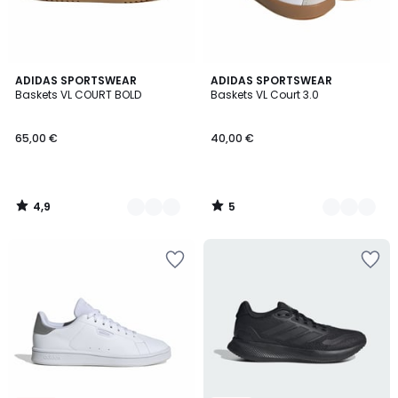
4,9
5
3
ADIDAS SPORTSWEAR
2
ADIDAS SPORTSWEAR
/ 5
/
Baskets VL COURT BOLD
Baskets VL Court 3.0
Couleurs
Couleurs
5
65,00 €
40,00 €
4,9
5
/
/
5
5