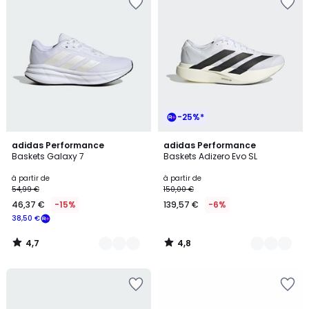
-25%*
4,7
4,8
10
adidas Performance
8
adidas Performance
/ 5
/ 5
Baskets Galaxy 7
Baskets Adizero Evo SL
Couleurs
Couleurs
à partir de
à partir de
54,99 €
150,00 €
46,37 €
-15%
139,57 €
-6%
38,50 €
4,7
4,8
/
/
5
5