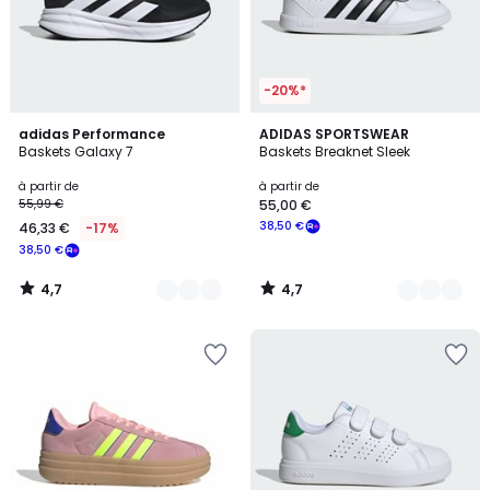
-20%*
4,7
4,7
9
adidas Performance
6
ADIDAS SPORTSWEAR
/ 5
/ 5
Baskets Galaxy 7
Baskets Breaknet Sleek
Couleurs
Couleurs
à partir de
à partir de
55,99 €
55,00 €
38,50 €
46,33 €
-17%
38,50 €
4,7
4,7
/
/
5
5