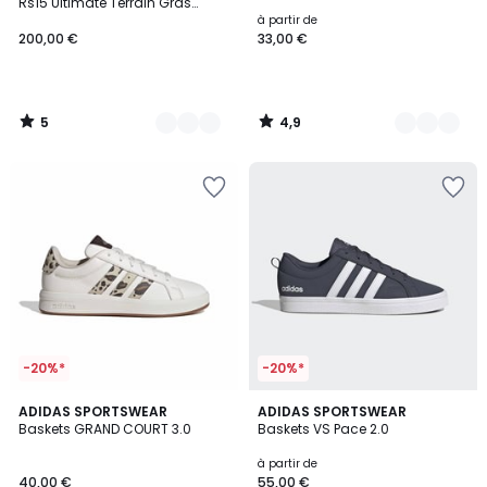
5
Rs15 Ultimate Terrain Gras
Chaussure De Rugby Adizero
à partir de
Rs15 Ultimate Terrain Gras
200,00 €
33,00 €
5
4,9
/
/
5
5
-20%*
-20%*
4,8
4,7
2
ADIDAS SPORTSWEAR
7
ADIDAS SPORTSWEAR
/ 5
/ 5
Baskets GRAND COURT 3.0
Baskets VS Pace 2.0
Couleurs
Couleurs
à partir de
40,00 €
55,00 €