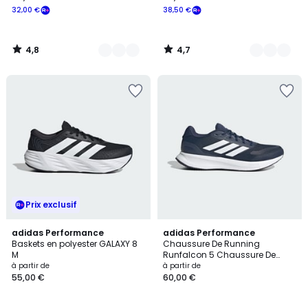
32,00 €
38,50 €
4,8
4,7
/
/
5
5
Prix exclusif
4,9
4,7
11
adidas Performance
6
adidas Performance
/ 5
/ 5
Baskets en polyester GALAXY 8
Chaussure De Running
Couleurs
Couleurs
M
Runfalcon 5 Chaussure De
Running Runfalcon 5
à partir de
à partir de
55,00 €
60,00 €