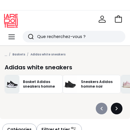
Voir
mon
La
panie
Redoute
Menu
Rechercher
Derniers
...
articles
Baskets
Adidas white sneakers
vus
Adidas white sneakers
Basket Adidas
Sneakers Adidas
sneakers homme
homme noir
Précédent
Suivan
-
-
défiler
défiler
à
à
Catégories
Filtrer et trier