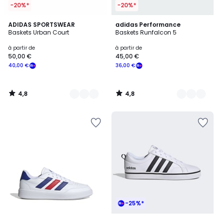
-20%*
-20%*
4,8
4,8
2
ADIDAS SPORTSWEAR
9
adidas Performance
/ 5
/ 5
Baskets Urban Court
Baskets Runfalcon 5
Couleurs
Couleurs
à partir de
à partir de
50,00 €
45,00 €
40,00 €
36,00 €
4,8
4,8
/
/
5
5
-25%*