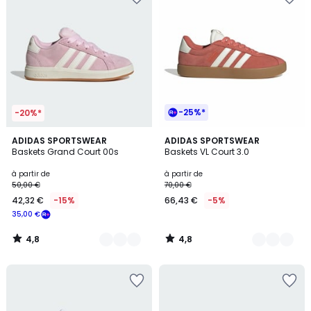
-25%*
-20%*
4,8
4,8
14
ADIDAS SPORTSWEAR
12
ADIDAS SPORTSWEAR
/ 5
/ 5
Baskets Grand Court 00s
Baskets VL Court 3.0
Couleurs
Couleurs
à partir de
à partir de
50,00 €
70,00 €
42,32 €
-15%
66,43 €
-5%
35,00 €
4,8
4,8
/
/
5
5