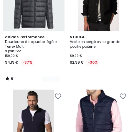
5
3
adidas Performance
STHUGE
/
Doudoune à capuche légère
Veste en sergé avec grande
Couleurs
5
Terrex Multi
poche poitrine
à partir de
150,00 €
89,99 €
94,19 €
-37%
62,99 €
-30%
5
/
5