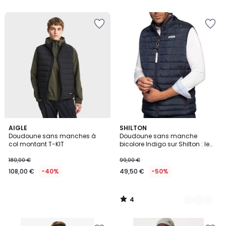
4
AIGLE
2
SHILTON
/
Doudoune sans manches à
Doudoune sans manche
Couleurs
5
col montant T-KIT
bicolore Indigo sur Shilton : le
vêtement Rugby Sportswear !
180,00 €
99,00 €
108,00 €
-40%
49,50 €
-50%
4
/
5