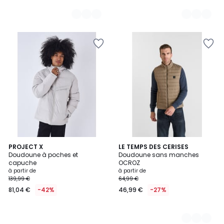
PROJECT X
4
LE TEMPS DES CERISES
Doudoune à poches et
Doudoune sans manches
Couleurs
capuche
OCROZ
à partir de
à partir de
139,99 €
64,99 €
81,04 €
-42%
46,99 €
-27%