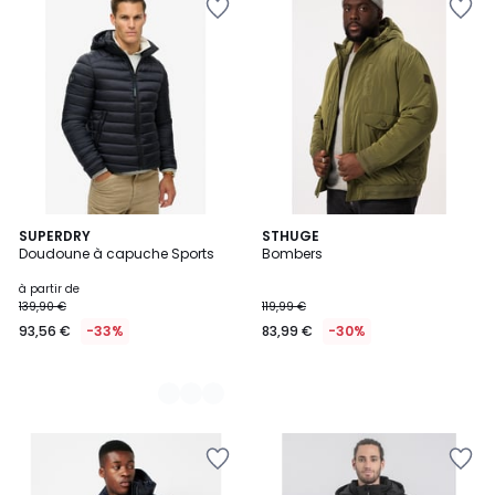
2
SUPERDRY
STHUGE
Doudoune à capuche Sports
Bombers
Couleurs
à partir de
139,90 €
119,99 €
93,56 €
-33%
83,99 €
-30%