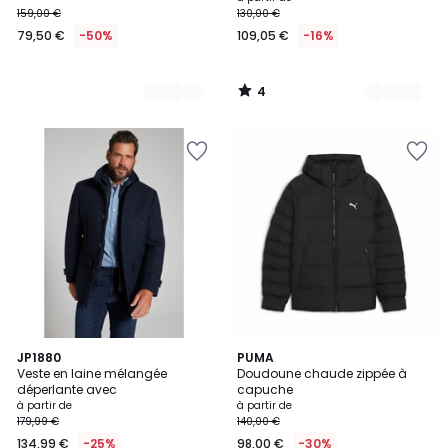
159,00 €
130,00 €
€
79,50 €
-50%
109,05 €
-16%
au
lieu
de
4
159,00
/
5
€
50%
de
réduction
appliquée.
4,4
2
JP1880
2
PUMA
/ 5
Veste en laine mélangée
Doudoune chaude zippée à
Couleurs
Couleurs
déperlante avec
capuche
à partir de
à partir de
179,99 €
140,00 €
134,99 €
-25%
98,00 €
-30%