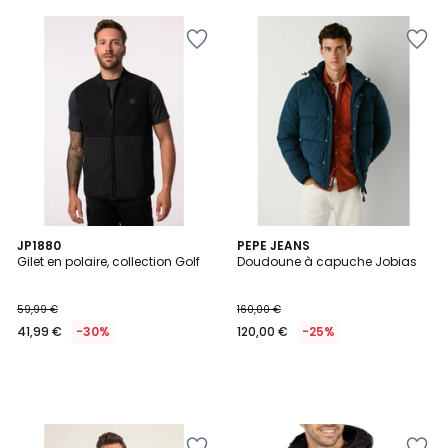
JP1880
PEPE JEANS
Gilet en polaire, collection Golf
Doudoune à capuche Jobias
59,99 €
160,00 €
41,99 €
-30%
120,00 €
-25%