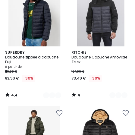
4,4
4
2
SUPERDRY
3
RITCHIE
/ 5
/
Doudoune zippée à capuche
Doudoune Capuche Amovible
Couleurs
Couleurs
5
Fuji
Zelek
à partir de
119,99 €
104,99 €
83,99 €
-30%
73,49 €
-30%
4,4
4
/
/
5
5