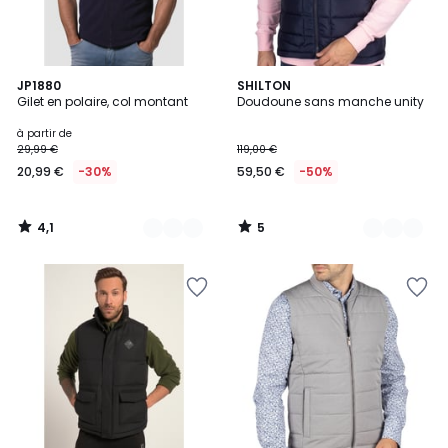
4,1
5
4
JP1880
3
SHILTON
/ 5
/
Gilet en polaire, col montant
Doudoune sans manche unity
Couleurs
Couleurs
5
à partir de
29,99 €
119,00 €
20,99 €
-30%
59,50 €
-50%
4,1
5
/
/
5
5