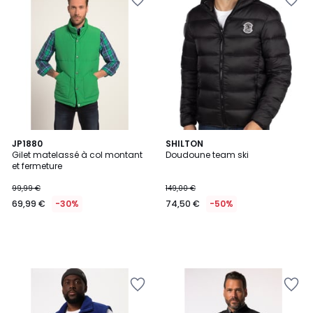
JP1880
SHILTON
Gilet matelassé à col montant
Doudoune team ski
et fermeture
99,99 €
149,00 €
69,99 €
-30%
74,50 €
-50%