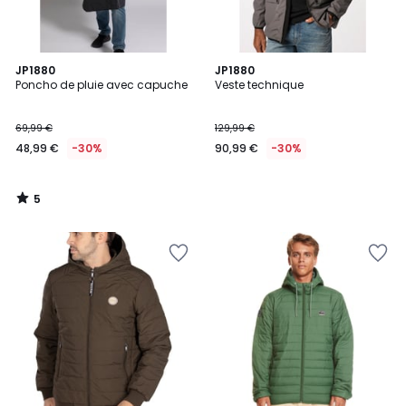
5
JP1880
JP1880
/
Poncho de pluie avec capuche
Veste technique
5
69,99 €
129,99 €
48,99 €
-30%
90,99 €
-30%
5
/
5