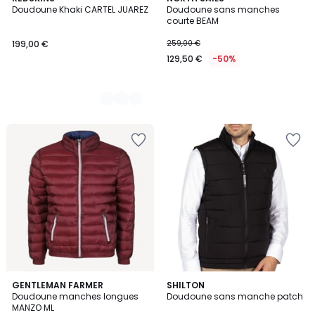
Doudoune Khaki CARTEL JUAREZ
Doudoune sans manches
Couleurs
courte BEAM
199,00 €
259,00 €
129,50 €
-50%
3
GENTLEMAN FARMER
5
SHILTON
Doudoune manches longues
Doudoune sans manche patch
Couleurs
Couleurs
MANZO ML