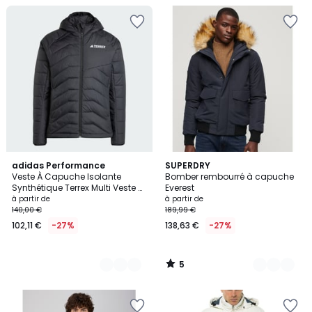
5
3
adidas Performance
2
SUPERDRY
/
Veste À Capuche Isolante
Bomber rembourré à capuche
Couleurs
Couleurs
5
Synthétique Terrex Multi Veste À
Everest
Capuche Isolante Synthétique
à partir de
à partir de
Terrex Multi
140,00 €
189,99 €
102,11 €
-27%
138,63 €
-27%
5
/
5