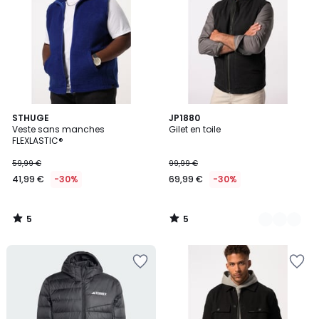
5
5
STHUGE
2
JP1880
/
/
Veste sans manches
Gilet en toile
Couleurs
5
5
FLEXLASTIC®
59,99 €
99,99 €
41,99 €
-30%
69,99 €
-30%
5
5
/
/
5
5