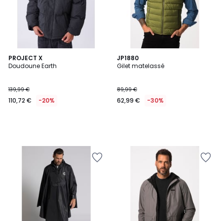
PROJECT X
JP1880
Doudoune Earth
Gilet matelassé
139,99 €
89,99 €
110,72 €
-20%
62,99 €
-30%