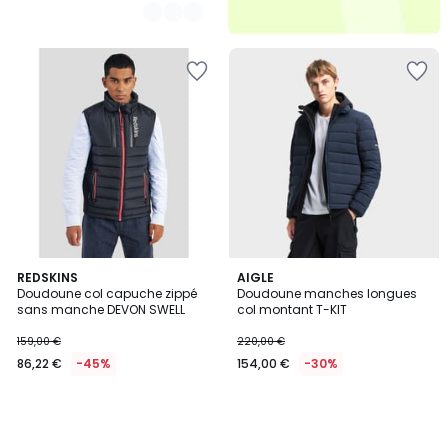
REDSKINS
AIGLE
Doudoune col capuche zippé
Doudoune manches longues
sans manche DEVON SWELL
col montant T-KIT
159,00 €
220,00 €
86,22 €
-45%
154,00 €
-30%