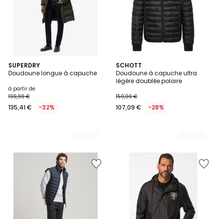
2
SUPERDRY
2
SCHOTT
Doudoune longue à capuche
Doudoune à capuche ultra
Couleurs
Couleurs
légère doublée polaire
à partir de
199,99 €
150,00 €
135,41 €
-32%
107,09 €
-28%