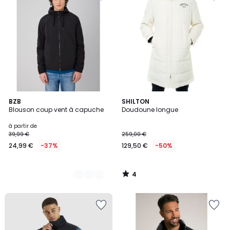
4
2
BZB
SHILTON
/
Blouson coup vent à capuche
Doudoune longue
Couleurs
5
à partir de
39,99 €
259,00 €
24,99 €
-37%
129,50 €
-50%
4
/
5