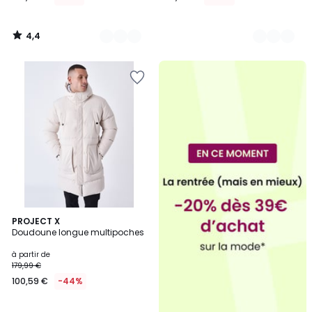
4,4
/
5
2
PROJECT X
Doudoune longue multipoches
Couleurs
à partir de
179,99 €
100,59 €
-44%