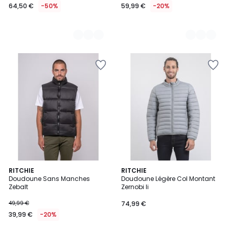
64,50 €
-50%
59,99 €
-20%
4
RITCHIE
3
RITCHIE
Doudoune Sans Manches
Doudoune Légère Col Montant
Couleurs
Couleurs
Zebalt
Zernobi Ii
49,99 €
74,99 €
39,99 €
-20%