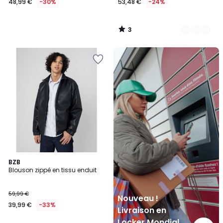
48,99 €
-30%
53,48 €
-24%
3
/
5
Nouveau
!
Livraison
en
Locker
Mondial
Relay
BZB
Blouson zippé en tissu enduit
59,99 €
Nouveau !
39,99 €
-33%
Livraison en
Locker Mondial