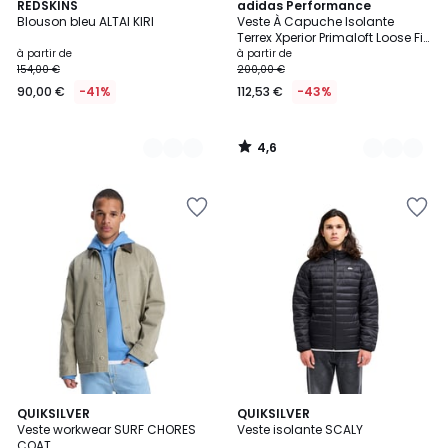
4,6
3
REDSKINS
6
adidas Performance
/ 5
Blouson bleu ALTAI KIRI
Veste À Capuche Isolante
Couleurs
Couleurs
Terrex Xperior Primaloft Loose Fill
Veste À Capuche Isolante
à partir de
à partir de
Terrex Xperior Primaloft Loose Fill
154,00 €
200,00 €
90,00 €
-41%
112,53 €
-43%
4,6
/
5
QUIKSILVER
3
QUIKSILVER
Veste workwear SURF CHORES
Veste isolante SCALY
Couleurs
COAT