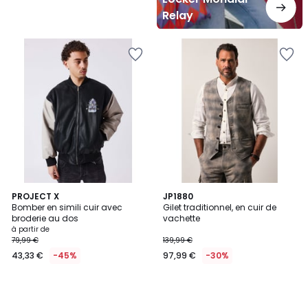
Relay
PROJECT X
JP1880
Bomber en simili cuir avec
Gilet traditionnel, en cuir de
broderie au dos
vachette
à partir de
79,99 €
139,99 €
43,33 €
-45%
97,99 €
-30%