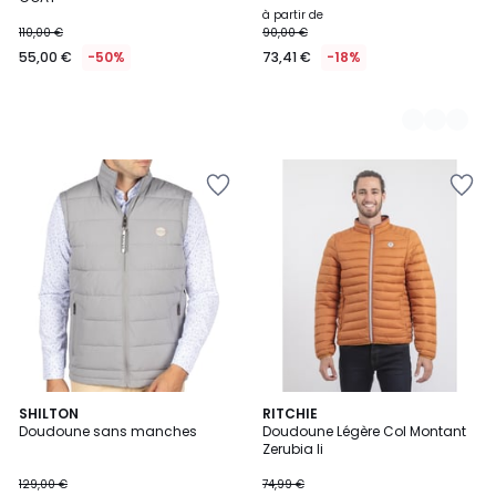
à partir de
110,00 €
90,00 €
55,00 €
-50%
73,41 €
-18%
3
SHILTON
3
RITCHIE
Doudoune sans manches
Doudoune Légère Col Montant
Couleurs
Couleurs
Zerubia Ii
129,00 €
74,99 €