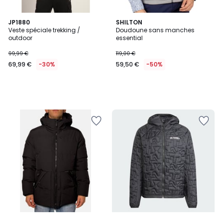
JP1880
SHILTON
Veste spéciale trekking /
Doudoune sans manches
outdoor
essential
99,99 €
119,00 €
69,99 €
-30%
59,50 €
-50%