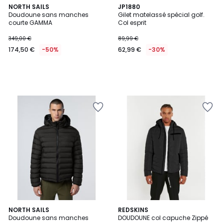
NORTH SAILS
JP1880
Doudoune sans manches
Gilet matelassé spécial golf.
courte GAMMA
Col esprit
349,00 €
89,99 €
174,50 €
-50%
62,99 €
-30%
NORTH SAILS
REDSKINS
Doudoune sans manches
DOUDOUNE col capuche Zippé