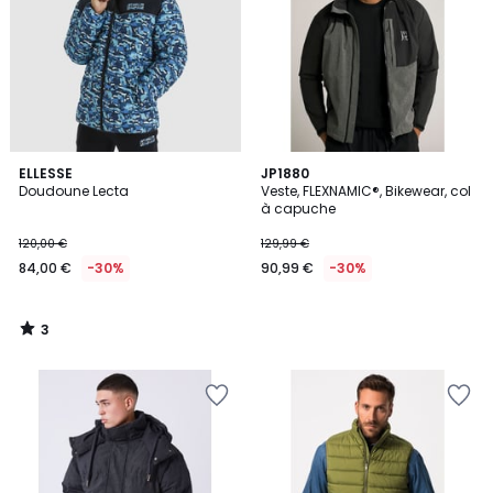
3
ELLESSE
JP1880
/
Doudoune Lecta
Veste, FLEXNAMIC®, Bikewear, col
5
à capuche
120,00 €
129,99 €
84,00 €
-30%
90,99 €
-30%
3
/
5