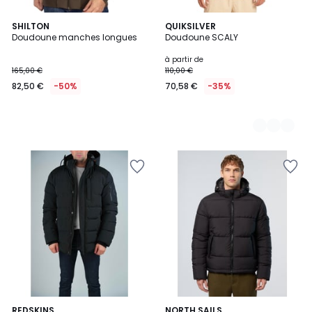
SHILTON
3
QUIKSILVER
Doudoune manches longues
Doudoune SCALY
Couleurs
à partir de
165,00 €
110,00 €
82,50 €
-50%
70,58 €
-35%
2
REDSKINS
NORTH SAILS