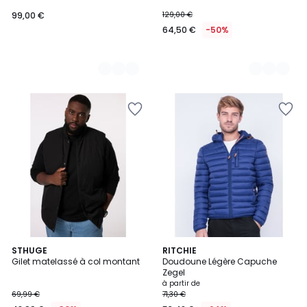
99,00 €
129,00 €
64,50 €
-50%
3
STHUGE
9
RITCHIE
/
Gilet matelassé à col montant
Doudoune Légère Capuche
Couleurs
5
Zegel
à partir de
69,99 €
71,30 €