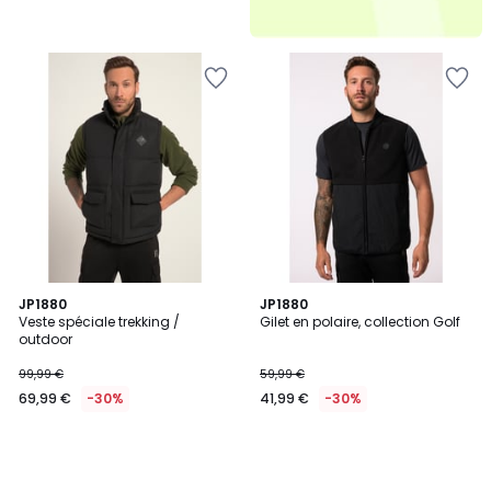
JP1880
JP1880
Veste spéciale trekking /
Gilet en polaire, collection Golf
outdoor
99,99 €
59,99 €
69,99 €
-30%
41,99 €
-30%