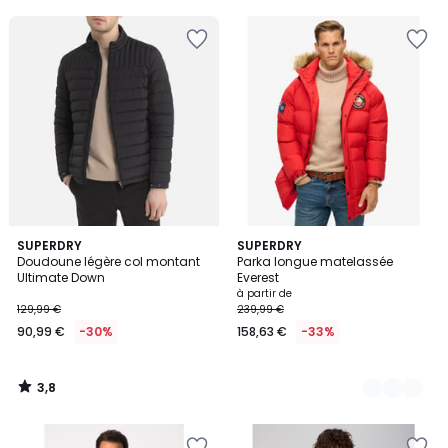
5
3,8
SUPERDRY
2
SUPERDRY
/ 5
Doudoune légère col montant
Parka longue matelassée
Couleurs
Ultimate Down
Everest
à partir de
129,99 €
239,99 €
90,99 €
-30%
158,63 €
-33%
3,8
/
5