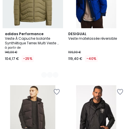
2
adidas Performance
DESIGUAL
Veste À Capuche Isolante
Veste matelassée réversible
Couleurs
Synthétique Terrex Multi Veste À
Capuche Isolante Synthétique
à partir de
Terrex Multi
140,00 €
199,00 €
104,17 €
-25%
119,40 €
-40%