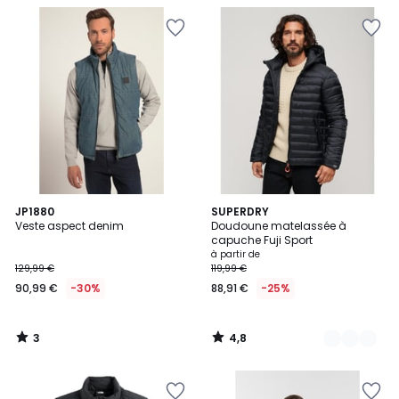
3
4,8
JP1880
3
SUPERDRY
/
/ 5
Veste aspect denim
Doudoune matelassée à
Couleurs
5
capuche Fuji Sport
à partir de
129,99 €
119,99 €
90,99 €
-30%
88,91 €
-25%
3
4,8
/
/
5
5