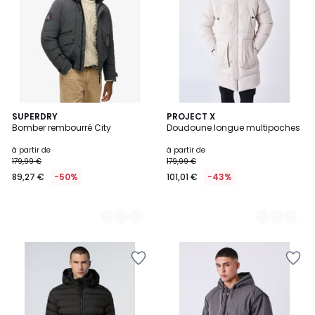
5
SUPERDRY
2
PROJECT X
Bomber rembourré City
Doudoune longue multipoches
Couleurs
Couleurs
à partir de
à partir de
179,99 €
179,99 €
89,27 €
-50%
101,01 €
-43%