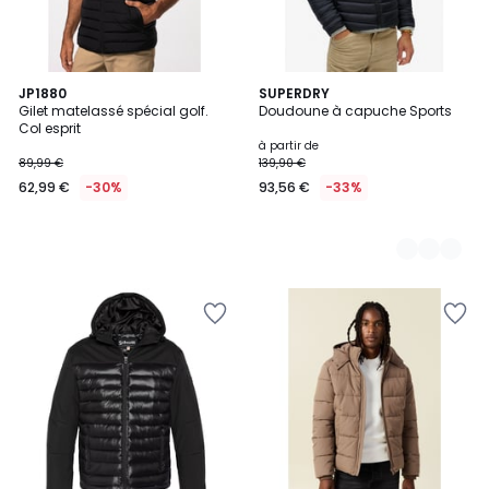
JP1880
2
SUPERDRY
Gilet matelassé spécial golf.
Doudoune à capuche Sports
Couleurs
Col esprit
à partir de
89,99 €
139,90 €
62,99 €
-30%
93,56 €
-33%