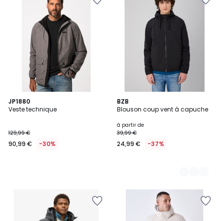
JP1880
2
BZB
Veste technique
Blouson coup vent à capuche
Couleurs
à partir de
129,99 €
39,99 €
90,99 €
-30%
24,99 €
-37%