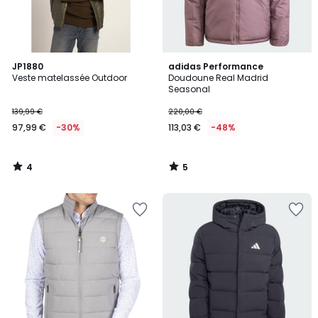
4
5
JP1880
adidas Performance
/
/
Veste matelassée Outdoor
Doudoune Real Madrid
5
5
Seasonal
139,99 €
220,00 €
97,99 €
-30%
113,03 €
-48%
4
5
/
/
5
5