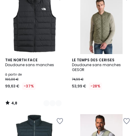
4,8
2
THE NORTH FACE
LE TEMPS DES CERISES
/ 5
Doudoune sans manches
Doudoune sans manches
Couleurs
GESOR
à partir de
160,00 €
74,99 €
99,63 €
-37%
53,99 €
-28%
4,8
/
5