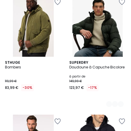
STHUGE
3
SUPERDRY
Bombers
Doudoune à Capuche Bicolore
Couleurs
à partir de
119,99 €
149,99 €
83,99 €
-30%
123,97 €
-17%