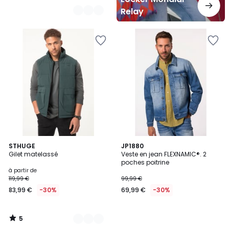
Relay
5
2
STHUGE
JP1880
/
Gilet matelassé
Veste en jean FLEXNAMIC®. 2
Couleurs
5
poches poitrine
à partir de
119,99 €
99,99 €
83,99 €
-30%
69,99 €
-30%
5
/