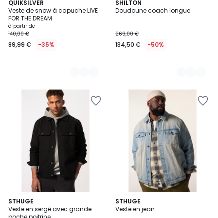
2
QUIKSILVER
2
SHILTON
Veste de snow à capuche LIVE
Doudoune coach longue
Couleurs
Couleurs
FOR THE DREAM
à partir de
140,00 €
269,00 €
89,99 €
-35%
134,50 €
-50%
STHUGE
STHUGE
Veste en sergé avec grande
Veste en jean
poche poitrine