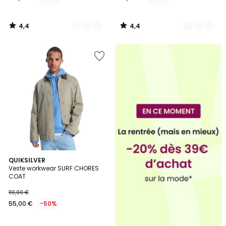
4,4
4,4
/
/
5
5
QUIKSILVER
Veste workwear SURF CHORES
COAT
110,00 €
55,00 €
-50%