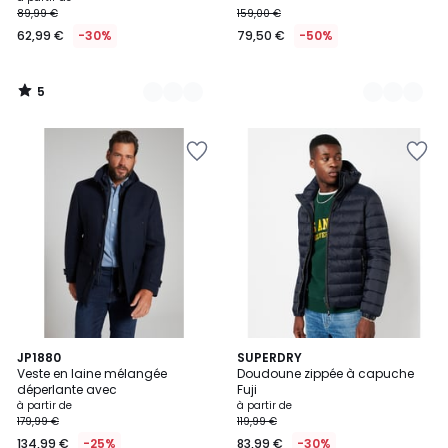
89,99 €
159,00 €
à
62,99 €
-30%
79,50 €
-50%
partir
de
62,99
5
€
/
5
au
lieu
de
89,99
€
30%
de
réduction
appliquée.
4,4
4,4
2
JP1880
2
SUPERDRY
/ 5
/ 5
Veste en laine mélangée
Doudoune zippée à capuche
Couleurs
Couleurs
déperlante avec
Fuji
à partir de
à partir de
179,99 €
119,99 €
134,99 €
-25%
83,99 €
-30%