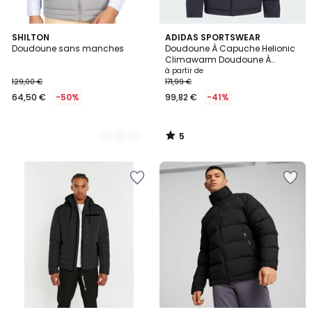
5
3
SHILTON
ADIDAS SPORTSWEAR
/
Doudoune sans manches
Doudoune À Capuche Helionic
Couleurs
5
Climawarm Doudoune À
Capuche Helionic Climawarm
à partir de
129,00 €
171,99 €
64,50 €
-50%
99,82 €
-41%
5
/
5