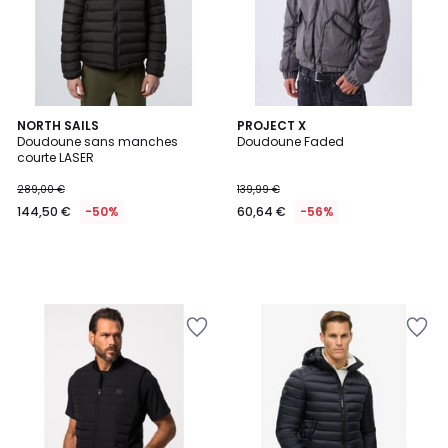
NORTH SAILS
PROJECT X
Doudoune sans manches
Doudoune Faded
courte LASER
289,00 €
139,99 €
144,50 €
-50%
60,64 €
-56%