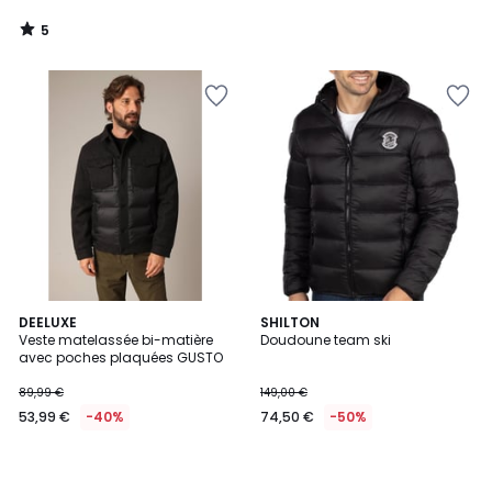
5
/
5
DEELUXE
SHILTON
Veste matelassée bi-matière
Doudoune team ski
avec poches plaquées GUSTO
89,99 €
149,00 €
53,99 €
-40%
74,50 €
-50%