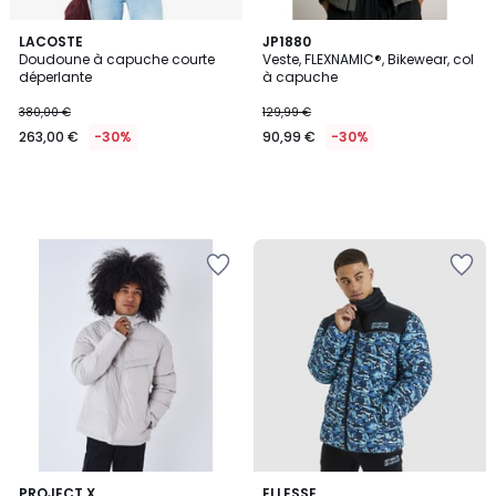
LACOSTE
JP1880
Doudoune à capuche courte
Veste, FLEXNAMIC®, Bikewear, col
déperlante
à capuche
380,00 €
129,99 €
263,00 €
-30%
90,99 €
-30%
3
PROJECT X
ELLESSE