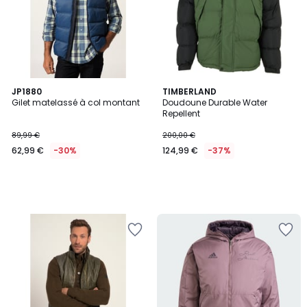
JP1880
TIMBERLAND
Gilet matelassé à col montant
Doudoune Durable Water
Repellent
89,99 €
200,00 €
62,99 €
-30%
124,99 €
-37%