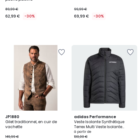
89,99 €
99,99 €
62,99 €
-30%
69,99 €
-30%
3
4,7
JP1880
5
adidas Performance
/
/ 5
Gilet traditionnel, en cuir de
Veste Isolante Synthétique
Couleurs
5
vachette
Terrex Multi Veste Isolante
Synthétique Terrex Multi
à partir de
149,99 €
130,00 €