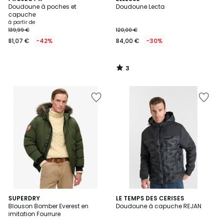
/
Doudoune à poches et
Doudoune Lecta
5
capuche
à partir de
139,99 €
120,00 €
81,07 €
-42%
84,00 €
-30%
3
/
5
6
SUPERDRY
LE TEMPS DES CERISES
Blouson Bomber Everest en
Doudoune à capuche REJAN
Couleurs
imitation Fourrure