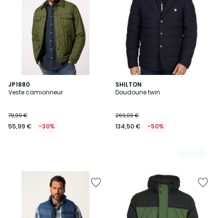
JP1880
2
SHILTON
Veste camionneur
Doudoune twin
Couleurs
79,99 €
269,00 €
55,99 €
-30%
134,50 €
-50%