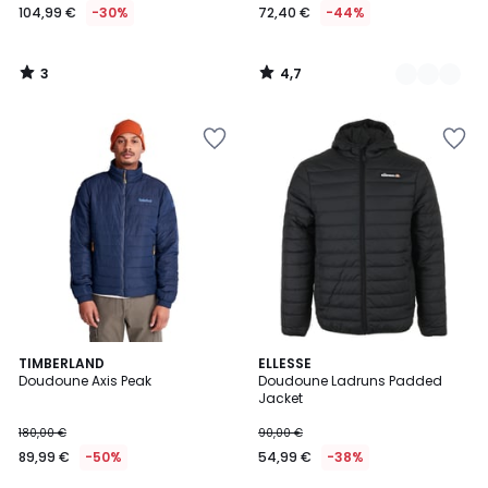
104,99 €
-30%
72,40 €
-44%
3
4,7
/
/
5
5
5
TIMBERLAND
ELLESSE
/
Doudoune Axis Peak
Doudoune Ladruns Padded
5
Jacket
180,00 €
90,00 €
89,99 €
-50%
54,99 €
-38%