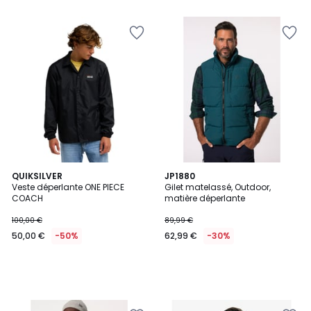
QUIKSILVER
JP1880
Veste déperlante ONE PIECE
Gilet matelassé, Outdoor,
COACH
matière déperlante
100,00 €
89,99 €
50,00 €
-50%
62,99 €
-30%