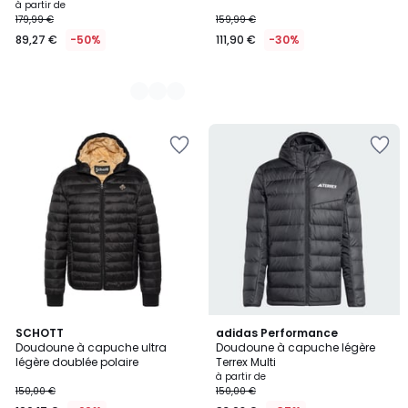
à partir de
179,99 €
159,99 €
89,27 €
-50%
111,90 €
-30%
5
2
SCHOTT
3
adidas Performance
/
Doudoune à capuche ultra
Doudoune à capuche légère
Couleurs
Couleurs
5
légère doublée polaire
Terrex Multi
à partir de
150,00 €
150,00 €