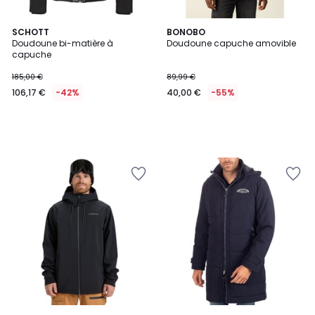
SCHOTT
BONOBO
Doudoune bi-matière à
Doudoune capuche amovible
capuche
185,00 €
89,99 €
106,17 €
-42%
40,00 €
-55%