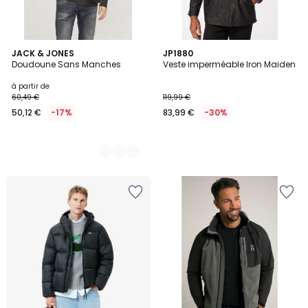
2
JACK & JONES
JP1880
Doudoune Sans Manches
Veste imperméable Iron Maiden
Couleurs
à partir de
60,49 €
119,99 €
50,12 €
-17%
83,99 €
-30%