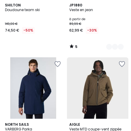
5
SHILTON
4
JP1880
/
Doudoune team ski
Veste en jean
Couleurs
5
à partir de
149,00 €
89,99 €
74,50 €
-50%
62,99 €
-30%
5
/
5
2
NORTH SAILS
4
AIGLE
VARBERG Parka
Veste MTD coupe-vent zippée
Couleurs
Couleurs