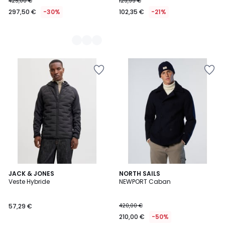
425,00 €
129,99 €
297,50 €
-30%
102,35 €
-21%
3
JACK & JONES
NORTH SAILS
Veste Hybride
NEWPORT Caban
Couleurs
57,29 €
420,00 €
210,00 €
-50%