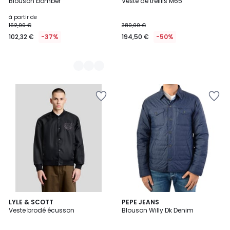
Blouson bomber
Veste de treillis M65
Couleurs
à partir de
162,99 €
389,00 €
102,32 €
-37%
194,50 €
-50%
LYLE & SCOTT
PEPE JEANS
Veste brodé écusson
Blouson Willy Dk Denim