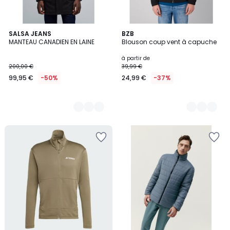
2
SALSA JEANS
2
BZB
MANTEAU CANADIEN EN LAINE
Blouson coup vent à capuche
Couleurs
Couleurs
à partir de
200,00 €
39,99 €
99,95 €
-50%
24,99 €
-37%