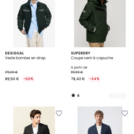
4
DESIGUAL
2
SUPERDRY
/
Veste bomber en drap
Coupe vent à capuche
Couleurs
5
à partir de
179,00 €
119,99 €
89,50 €
-50%
78,42 €
-34%
4
/
5