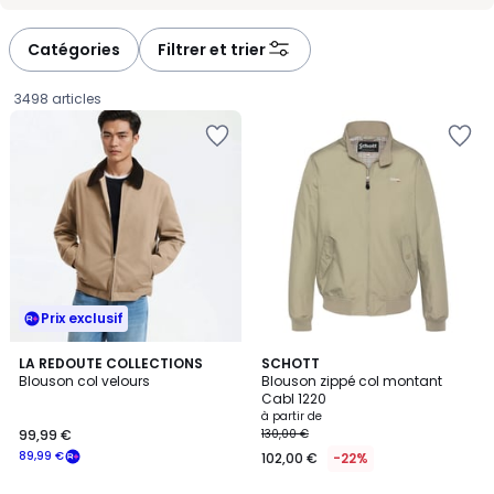
-
-
défiler
défiler
à
à
Catégories
Filtrer et trier
gauche
droite
3498 articles
Prix exclusif
4,5
LA REDOUTE COLLECTIONS
6
SCHOTT
/ 5
Blouson col velours
Blouson zippé col montant
Couleurs
Cabl 1220
99,99
à partir de
99,99 €
130,00 €
€
89,99 €
102,00 €
-22%
souscrivez
à