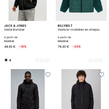
4
3
JACK & JONES
6
BILLYBELT
/
Veste Bomber
Veste bi-matières en sherpa
Couleurs
Couleurs
5
à partir de
à partir de
59,99 €
109,00 €
48,92 €
-18%
76,30 €
-30%
4
/
5