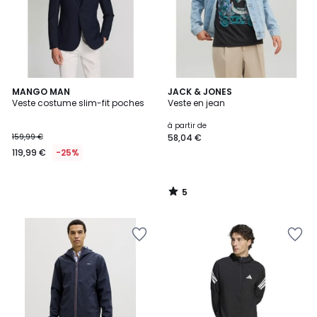
5
MANGO MAN
JACK & JONES
/
Veste costume slim-fit poches
Veste en jean
5
à partir de
159,99 €
58,04 €
119,99 €
-25%
5
/
5