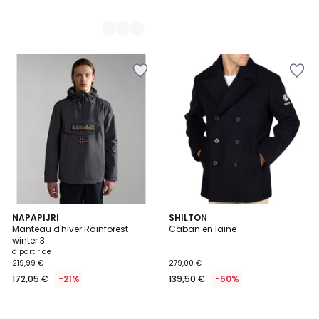
NAPAPIJRI
SHILTON
Manteau d'hiver Rainforest
Caban en laine
winter 3
à partir de
219,99 €
279,00 €
172,05 €
-21%
139,50 €
-50%