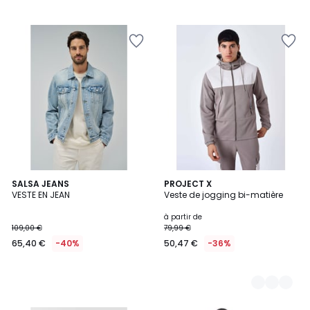
SALSA JEANS
3
PROJECT X
VESTE EN JEAN
Veste de jogging bi-matière
Couleurs
à partir de
109,00 €
79,99 €
65,40 €
-40%
50,47 €
-36%