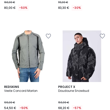
160,00 €
119,00 €
80,00 €
-50%
83,30 €
-30%
REDSKINS
PROJECT X
Veste Concord Marlon
Doudoune Snowbud
109,00 €
159,99 €
54,50 €
-50%
68,20 €
-57%