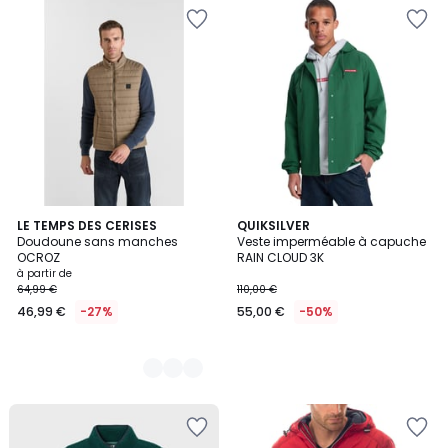
4
LE TEMPS DES CERISES
QUIKSILVER
Doudoune sans manches
Veste imperméable à capuche
Couleurs
OCROZ
RAIN CLOUD 3K
à partir de
64,99 €
110,00 €
46,99 €
-27%
55,00 €
-50%