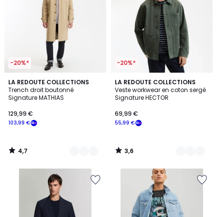
-20%*
-20%*
4,7
3,6
2
LA REDOUTE COLLECTIONS
3
LA REDOUTE COLLECTIONS
/ 5
/ 5
Trench droit boutonné
Veste workwear en coton sergé
Couleurs
Couleurs
Signature MATHIAS
Signature HECTOR
129,99 €
69,99 €
103,99 €
55,99 €
4,7
3,6
/
/
5
5