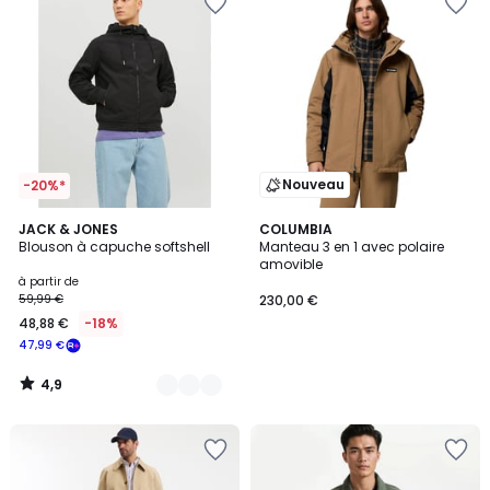
Nouveau
-20%*
4,9
5
JACK & JONES
COLUMBIA
/ 5
Blouson à capuche softshell
Manteau 3 en 1 avec polaire
Couleurs
amovible
à partir de
59,99 €
230,00 €
48,88 €
-18%
47,99 €
4,9
/
5