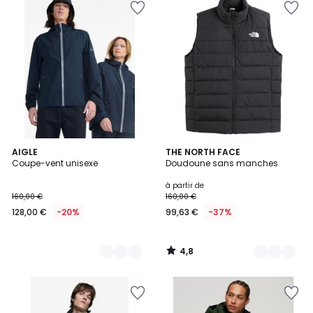
4,8
2
AIGLE
2
THE NORTH FACE
/ 5
Coupe-vent unisexe
Doudoune sans manches
Couleurs
Couleurs
à partir de
160,00 €
160,00 €
128,00 €
-20%
99,63 €
-37%
4,8
/
5