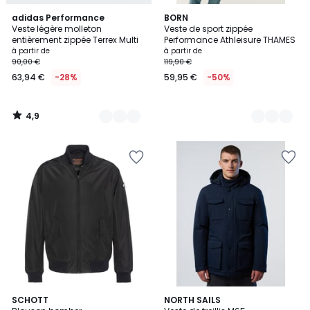
4,9
2
adidas Performance
2
BORN
/ 5
Veste légère molleton
Veste de sport zippée
Couleurs
Couleurs
entièrement zippée Terrex Multi
Performance Athleisure THAMES
à partir de
à partir de
90,00 €
119,90 €
63,94 €
-28%
59,95 €
-50%
4,9
/
5
3
SCHOTT
NORTH SAILS