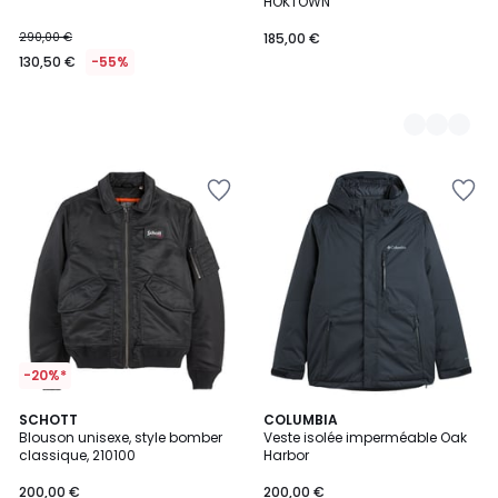
HOKTOWN
290,00 €
185,00 €
130,50 €
-55%
-20%*
5
3
SCHOTT
2
COLUMBIA
/
Blouson unisexe, style bomber
Veste isolée imperméable Oak
Couleurs
Couleurs
5
classique, 210100
Harbor
200,00 €
200,00 €