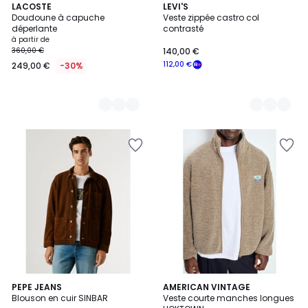
3
LACOSTE
2
LEVI'S
Doudoune à capuche
Veste zippée castro col
Couleurs
Couleurs
déperlante
contrasté
à partir de
360,00 €
140,00 €
112,00 €
249,00 €
-30%
PEPE JEANS
4
AMERICAN VINTAGE
Blouson en cuir SINBAR
Veste courte manches longues
Couleurs