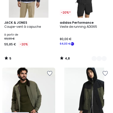
-20%*
5
4,8
JACK & JONES
2
adidas Performance
/
/ 5
Coupe-vent à capuche
Veste de running ADI365
Couleurs
5
à partir de
69,99 €
80,00 €
64,00 €
55,85 €
-20%
5
4,8
/
/
5
5