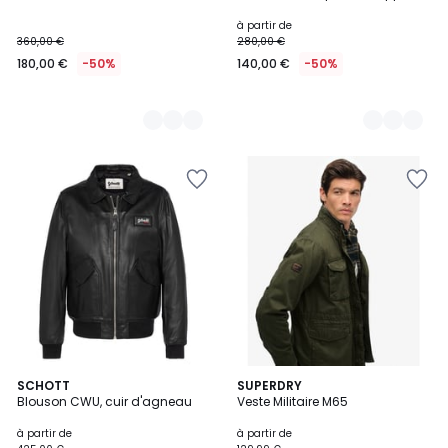
à partir de
360,00 €
280,00 €
180,00 €
-50%
140,00 €
-50%
2
SCHOTT
SUPERDRY
Blouson CWU, cuir d'agneau
Veste Militaire M65
Couleurs
à partir de
à partir de