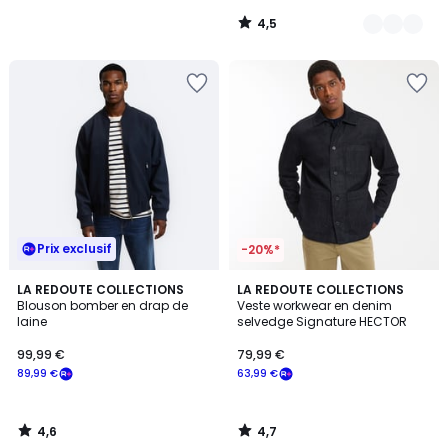
notre
4,5
programme
/
5
pour
payer
à
la
place
89,99
€.
Prix exclusif
-20%*
4,6
4,7
LA REDOUTE COLLECTIONS
LA REDOUTE COLLECTIONS
/ 5
/ 5
Blouson bomber en drap de
Veste workwear en denim
laine
selvedge Signature HECTOR
99,99 €
79,99 €
89,99 €
63,99 €
4,6
4,7
/
/