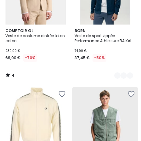
4
COMPTOIR GL
2
BORN
/
Veste de costume cintrée toton
Veste de sport zippée
Couleurs
5
coton
Performance Athleisure BAIKAL
230,00 €
74,90 €
69,00 €
-70%
37,45 €
-50%
4
/
5