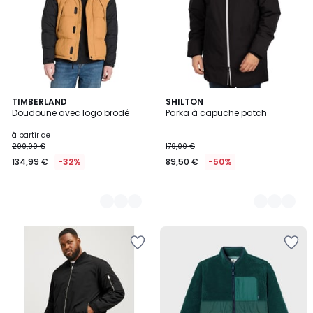
3
TIMBERLAND
5
SHILTON
Doudoune avec logo brodé
Parka à capuche patch
Couleurs
Couleurs
à partir de
200,00 €
179,00 €
134,99 €
-32%
89,50 €
-50%