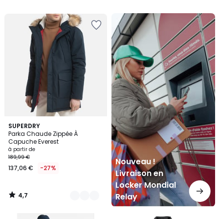
Nouveau
!
Livraison
en
Locker
Mondial
Relay
4,7
4
SUPERDRY
/ 5
Parka Chaude Zippée À
Couleurs
Capuche Everest
à partir de
189,99 €
Nouveau !
137,06 €
-27%
Livraison en
Locker Mondial
4,7
Relay
/
5