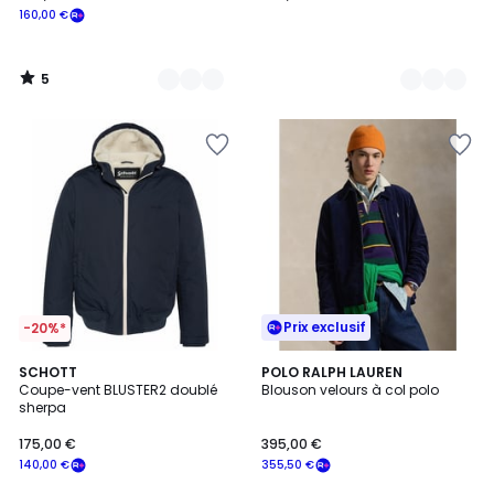
160,00 €
5
/
5
Prix exclusif
-20%*
5
4
2
SCHOTT
2
POLO RALPH LAUREN
/
/
Coupe-vent BLUSTER2 doublé
Blouson velours à col polo
Couleurs
Couleurs
5
5
sherpa
175,00 €
395,00 €
140,00 €
355,50 €