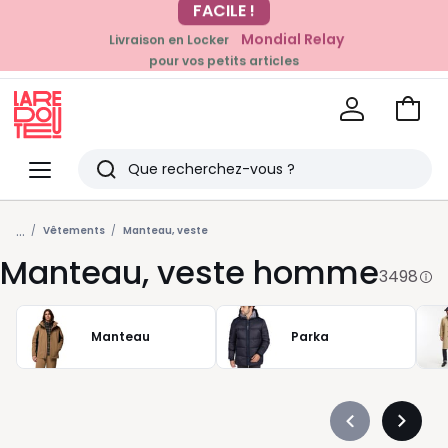
Mondial Relay
Livraison en Locker
EN CE MOMENT
pour vos petits articles
-20% dès 39€*
sur la mode
Voir
mon
La
panie
Redoute
Menu
Rechercher
Derniers
...
articles
Vêtements
Manteau, veste
Manteau, veste homme
vus
3498
Manteau
Parka
Précédent
Suivan