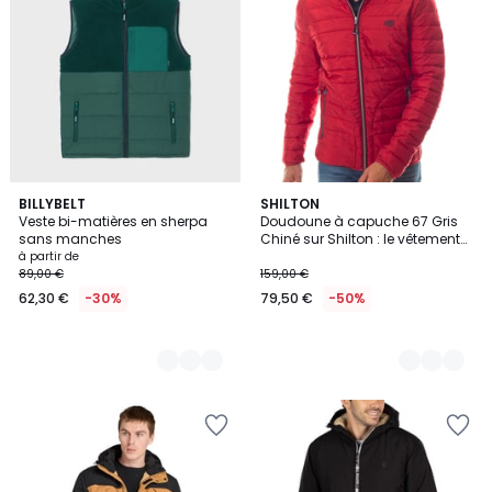
4
BILLYBELT
2
SHILTON
Veste bi-matières en sherpa
Doudoune à capuche 67 Gris
Couleurs
Couleurs
sans manches
Chiné sur Shilton : le vêtement
Rugby Sportswear !
à partir de
89,00 €
159,00 €
62,30 €
-30%
79,50 €
-50%