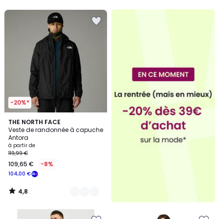
5
5
-20%*
4,8
2
THE NORTH FACE
/ 5
Veste de randonnée à capuche
Couleurs
Antora
à partir de
119,99 €
109,65 €
-8%
104,00 €
4,8
/
5