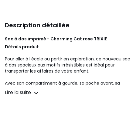
Description détaillée
Sac à dos imprimé - Charming Cat rose
TRIXIE
Détails produit
Pour aller à l’école ou partir en exploration, ce nouveau sac
à dos spacieux aux motifs irrésistibles est idéal pour
transporter les affaires de votre enfant.
Avec son compartiment à gourde, sa poche avant, sa
sangle de poitrine et ses bretelles réglables, il peut être
Lire la suite
porté confortablement toute la journée et offre assez
d’espace pour y mettre un pique-nique ainsi que tous les
trésors que votre enfant ramassera sur son chemin.
• Forme de sac : sac à dos
• Adapté à l'usage scolaire
• Bretelles de sac à dos réglables