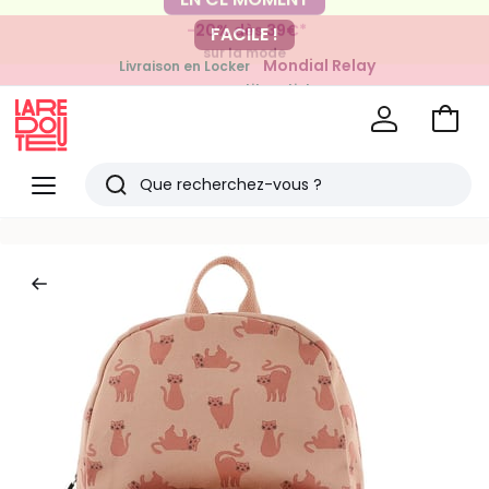
-20% dès 39€*
FACILE !
sur la mode
Mondial Relay
Livraison en Locker
pour vos petits articles
Voir
mon
La
panie
Redoute
Menu
Rechercher
Derniers
articles
vus