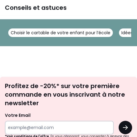
Conseils et astuces
Choisir le cartable de votre enfant pour l’école
Idées d
Inscription
Profitez de -20%* sur votre première
newsletter
commande en vous inscrivant à notre
newsletter
Votre Email
OK
*Voir conditions de l'offre
. En vous abonnant, vous consentez à recevoir des