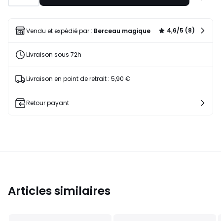
à
une
liste
4,6/5 (8)
Vendu et expédié par :
Berceau magique
Livraison sous 72h
Livraison en point de retrait : 5,90 €
Retour payant
Articles similaires