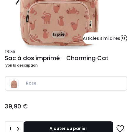
Articles similaires
TRIXIE
Sac à dos imprimé - Charming Cat
Voir la description
Rose
39,90
39,90 €
€.
Quantité
1
Ajouter au panier
Ajoute