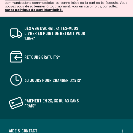
communications commerciales personnalisées de la part de La Redoute. Vous
pouvez vous
désabonner
à tout moment. Pour en savoir plus, consultez
notre politique de confidentialité.
DÈS 49€ D’ACHAT, FAITES-VOUS
LIVRER EN POINT DE RETRAIT POUR
1,95€*
RETOURS GRATUITS*
30 JOURS POUR CHANGER D'AVIS*
PAIEMENT EN 2X, 3X OU 4X SANS
FRAIS*
AIDE & CONTACT