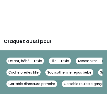
Craquez aussi pour
Enfant, bébé - Trixie
Fille - Trixie
Accessoires - Trix
Cache oreilles fille
Sac isotherme repas bébé
Sno
Cartable dinosaure primaire
Cartable roulette garçon