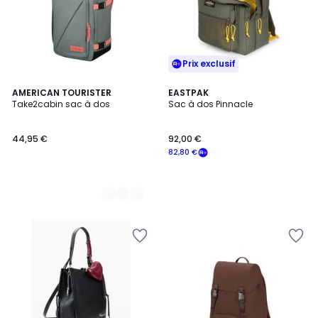
Prix exclusif
6
AMERICAN TOURISTER
EASTPAK
Take2cabin sac à dos
Sac à dos Pinnacle
Couleurs
44,95 €
92,00 €
82,80 €