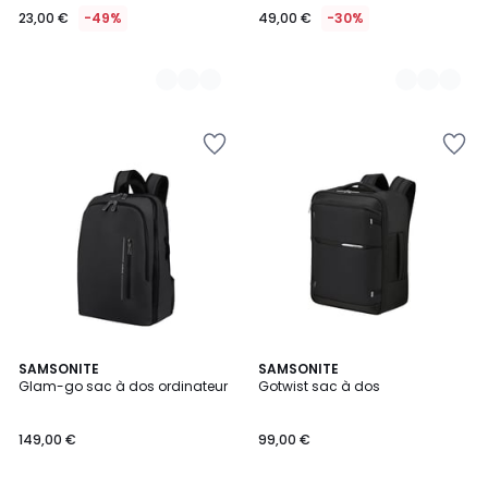
23,00 €
-49%
49,00 €
-30%
4
SAMSONITE
3
SAMSONITE
Glam-go sac à dos ordinateur
Gotwist sac à dos
Couleurs
Couleurs
149,00 €
99,00 €