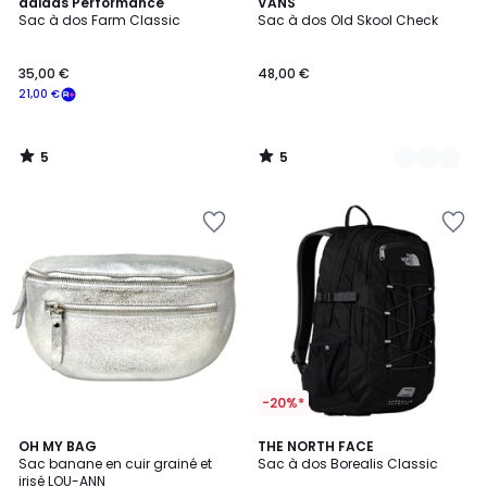
5
5
adidas Performance
3
VANS
/
/
Sac à dos Farm Classic
Sac à dos Old Skool Check
Couleurs
5
5
35,00 €
48,00 €
21,00 €
5
5
/
/
5
5
-20%*
4,8
3,7
24
OH MY BAG
4
THE NORTH FACE
/ 5
/ 5
Sac banane en cuir grainé et
Sac à dos Borealis Classic
Couleurs
Couleurs
irisé LOU-ANN