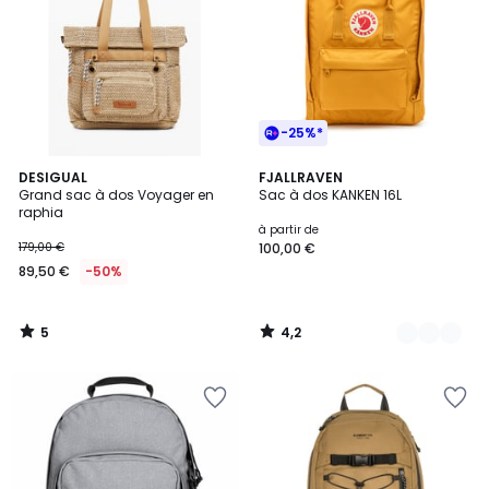
-25%*
5
4,2
DESIGUAL
14
FJALLRAVEN
/
/ 5
Grand sac à dos Voyager en
Sac à dos KANKEN 16L
Couleurs
5
raphia
à partir de
179,00 €
100,00 €
89,50 €
-50%
5
4,2
/
/
5
5