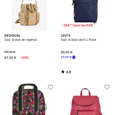
-25€* tous les 50€
4,8
DESIGUAL
LEVI'S
/ 5
Sac à dos en raphia
Sac à dos Levi's L Pack
139,00 €
39,00 €
23,40 €
97,30 €
-30%
4,8
/
5