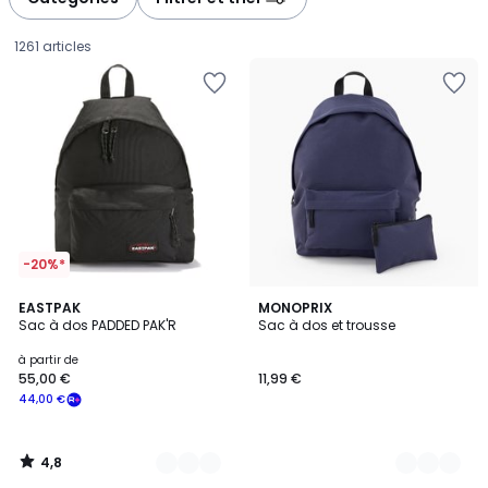
1261 articles
-20%*
4,8
8
EASTPAK
2
MONOPRIX
/ 5
Sac à dos PADDED PAK'R
Sac à dos et trousse
Couleurs
Couleurs
Prix
à partir de
55,00 €
11,99 €
à
44,00 €
partir
de
55,00
4,8
€
/
5