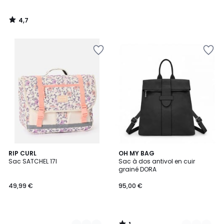
4,7
/
5
1
2
RIP CURL
8
OH MY BAG
/
Sac SATCHEL 17l
Sac à dos antivol en cuir
Couleurs
Couleurs
5
grainé DORA
49,99 €
95,00 €