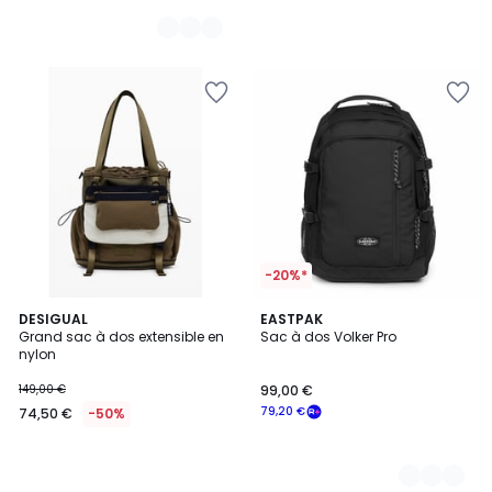
-20%*
DESIGUAL
2
EASTPAK
Grand sac à dos extensible en
Sac à dos Volker Pro
Couleurs
nylon
149,00 €
99,00 €
79,20 €
74,50 €
-50%