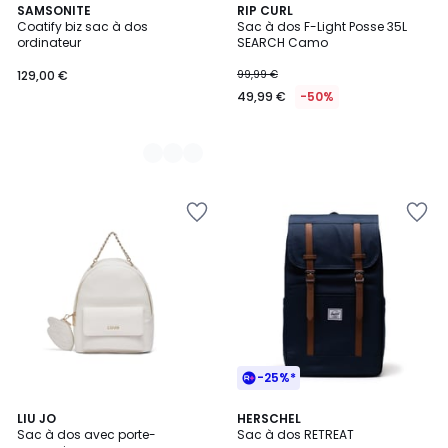
4
SAMSONITE
RIP CURL
Coatify biz sac à dos
Sac à dos F-Light Posse 35L
Couleurs
ordinateur
SEARCH Camo
129,00 €
99,99 €
49,99 €
-50%
-25%*
4,5
3
LIU JO
3
HERSCHEL
/ 5
Sac à dos avec porte-
Sac à dos RETREAT
Couleurs
Couleurs