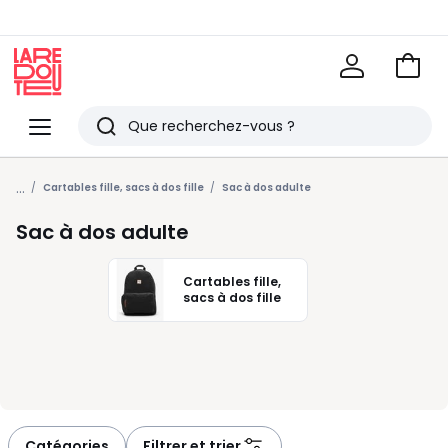
Voir
mon
La
panie
Redoute
Menu
Rechercher
Derniers
...
articles
Cartables fille, sacs à dos fille
Sac à dos adulte
vus
Sac à dos adulte
Cartables fille,
sacs à dos fille
Catégories
Filtrer et trier