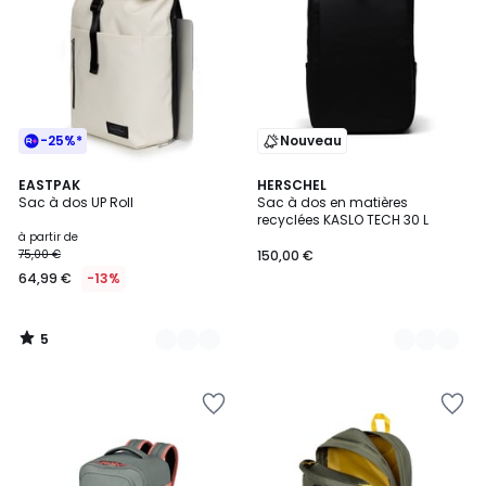
-25%*
Nouveau
5
2
EASTPAK
2
HERSCHEL
/
Sac à dos UP Roll
Sac à dos en matières
Couleurs
Couleurs
5
recyclées KASLO TECH 30 L
à partir de
75,00 €
150,00 €
64,99 €
-13%
5
/
5