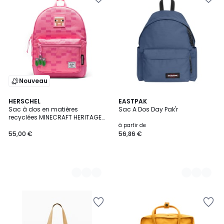
Nouveau
2
HERSCHEL
11
EASTPAK
Sac à dos en matières
Sac A Dos Day Pak'r
Couleurs
Couleurs
recyclées MINECRAFT HERITAGE
KIDS 20 L
à partir de
55,00 €
56,86 €