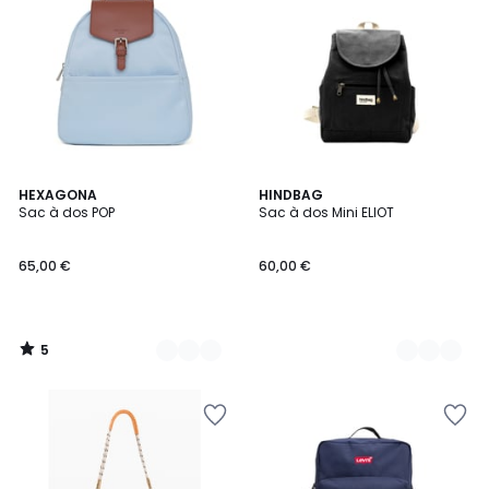
5
19
HEXAGONA
15
HINDBAG
/
Sac à dos POP
Sac à dos Mini ELIOT
Couleurs
Couleurs
5
65,00 €
60,00 €
5
/
5