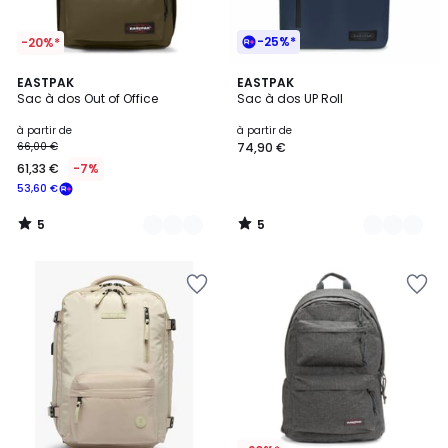
-25%*
-20%*
5
5
5
EASTPAK
3
EASTPAK
/
/
Sac à dos Out of Office
Sac à dos UP Roll
Couleurs
Couleurs
5
5
à partir de
à partir de
66,00 €
74,90 €
61,33 €
-7%
53,60 €
5
5
/
/
5
5