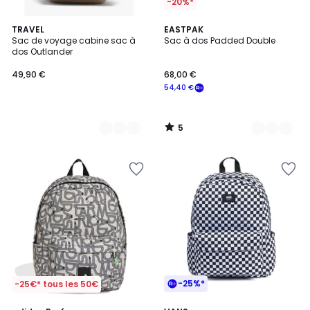
-20%*
5
7
TRAVEL
4
EASTPAK
/
Sac de voyage cabine sac à
Sac à dos Padded Double
Couleurs
Couleurs
5
dos Outlander
49,90 €
68,00 €
54,40 €
5
/
5
-25%*
-25€* tous les 50€