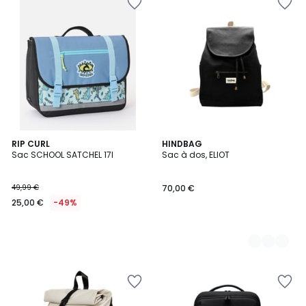
RIP CURL
14
HINDBAG
Sac SCHOOL SATCHEL 17l
Sac à dos, ELIOT
Couleurs
49,99 €
70,00 €
25,00 €
-49%