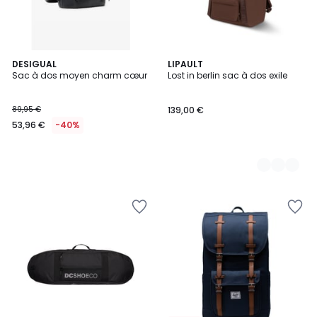
DESIGUAL
2
LIPAULT
Sac à dos moyen charm cœur
Lost in berlin sac à dos exile
Couleurs
89,95 €
139,00 €
53,96 €
-40%