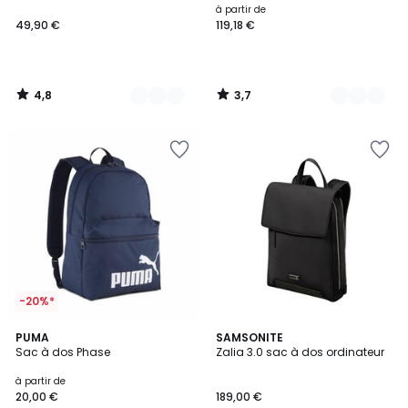
à partir de
49,90 €
119,18 €
4,8
3,7
/
/
5
5
-20%*
4,8
2
PUMA
4
SAMSONITE
/ 5
Sac à dos Phase
Zalia 3.0 sac à dos ordinateur
Couleurs
Couleurs
à partir de
20,00 €
189,00 €