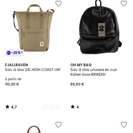
-25%*
4,7
4
6
FJALLRAVEN
OH MY BAG
/ 5
/
Sac à dos 24L HIGH COAST UNI
Sac à dos unisexe en cuir
Couleurs
5
italien lisse BRINDISI
à partir de
110,00 €
89,90 €
4,7
4
/
/
5
5