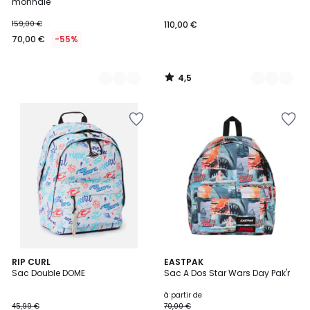
monnaie
159,00 €
110,00 €
70,00 €
-55%
4,5
/
5
2
RIP CURL
2
EASTPAK
Sac Double DOME
Sac A Dos Star Wars Day Pak'r
Couleurs
Couleurs
à partir de
45,99 €
70,00 €