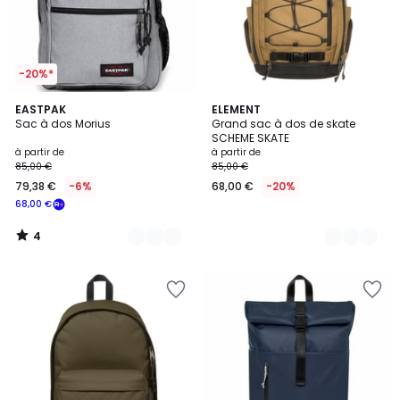
-20%*
4
7
EASTPAK
5
ELEMENT
/
Sac à dos Morius
Grand sac à dos de skate
Couleurs
Couleurs
5
SCHEME SKATE
à partir de
à partir de
85,00 €
85,00 €
79,38 €
-6%
68,00 €
-20%
68,00 €
4
/
5