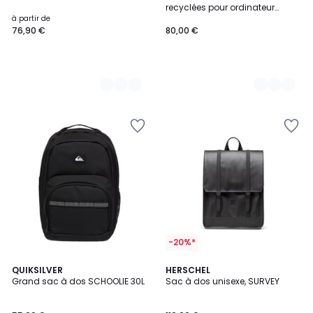
Couleurs
Couleurs
recyclées pour ordinateur
portable 15"/16" MINECRAFT
à partir de
CLASSIC XL 30 L
76,90 €
80,00 €
-20%*
4,5
3
QUIKSILVER
2
HERSCHEL
/ 5
Grand sac à dos SCHOOLIE 30L
Sac à dos unisexe, SURVEY
Couleurs
Couleurs