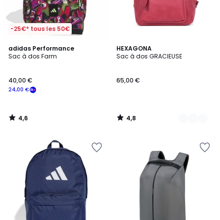
-25€* tous les 50€
4,6
4,8
adidas Performance
3
HEXAGONA
/ 5
/ 5
Sac à dos Farm
Sac à dos GRACIEUSE
Couleurs
40,00 €
65,00 €
24,00 €
4,6
4,8
/
/
5
5