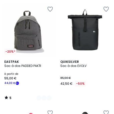
souscrivez
à
notre
programme
pour
payer
à
la
place
44,00
€.
-20%*
5
3
EASTPAK
QUIKSILVER
/
Sac à dos PADDED PAK'R
Sac à dos EVOLV
Couleurs
5
à partir de
55,00 €
85,00 €
44,00 €
42,50 €
-50%
5
/
5