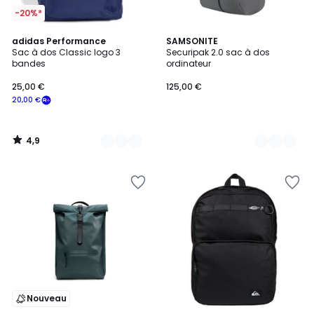
-20%*
4,9
4
adidas Performance
6
SAMSONITE
/ 5
Sac à dos Classic logo 3
Securipak 2.0 sac à dos
Couleurs
Couleurs
bandes
ordinateur
25,00 €
125,00 €
20,00 €
4,9
/
5
Nouveau