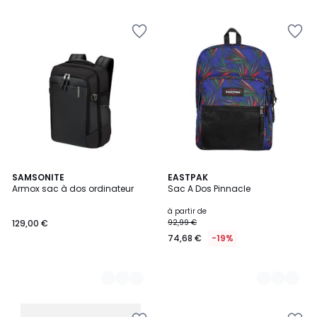
2
SAMSONITE
7
EASTPAK
Armox sac à dos ordinateur
Sac A Dos Pinnacle
Couleurs
Couleurs
à partir de
129,00 €
92,99 €
74,68 €
-19%