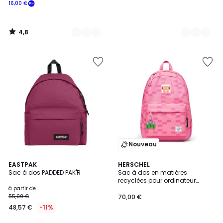
16,00 €
4,8
/
5
Nouveau
15
EASTPAK
HERSCHEL
Sac à dos PADDED PAK'R
Sac à dos en matières
Couleurs
recyclées pour ordinateur
portable 13"/14" MINECRAFT
à partir de
CLASSIC 26 L
55,00 €
70,00 €
48,57 €
-11%