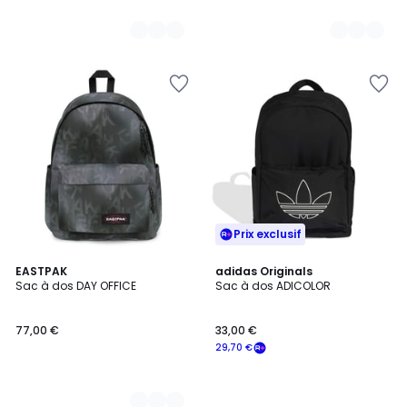
Prix exclusif
3
EASTPAK
adidas Originals
Sac à dos DAY OFFICE
Sac à dos ADICOLOR
Couleurs
77,00 €
33,00 €
29,70 €