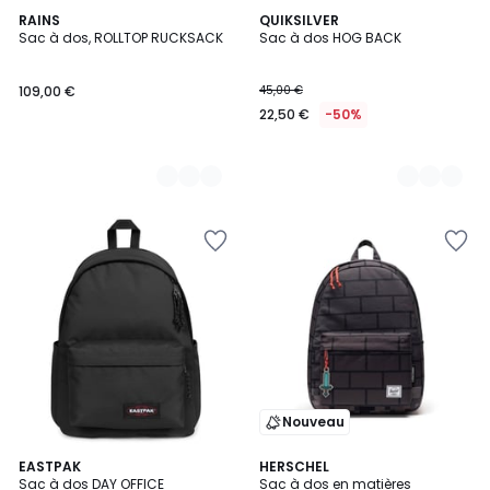
3
RAINS
2
QUIKSILVER
Sac à dos, ROLLTOP RUCKSACK
Sac à dos HOG BACK
Couleurs
Couleurs
109,00 €
45,00 €
22,50 €
-50%
Nouveau
8
EASTPAK
3
HERSCHEL
Sac à dos DAY OFFICE
Sac à dos en matières