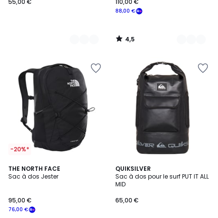
55,00 €
110,00 €
88,00 €
4,5
/
5
-20%*
4,7
THE NORTH FACE
QUIKSILVER
/ 5
Sac à dos Jester
Sac à dos pour le surf PUT IT ALL
MID
95,00 €
65,00 €
76,00 €