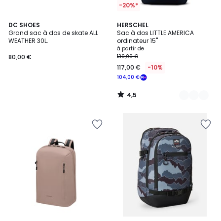
-20%*
4,5
DC SHOES
5
HERSCHEL
/ 5
Grand sac à dos de skate ALL
Sac à dos LITTLE AMERICA
Couleurs
WEATHER 30L.
ordinateur 15''
à partir de
80,00 €
130,00 €
117,00 €
-10%
104,00 €
4,5
/
5