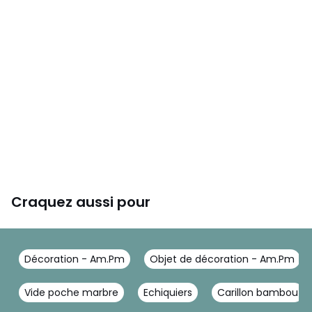
Couleurs
Blanc/Beige
Tailles
Taille Unique
Caractéristiques environnementales de l’emballage
En savoir plus sur nos emballages
Craquez aussi pour
Décoration - Am.Pm
Objet de décoration - Am.Pm
Vide poche marbre
Echiquiers
Carillon bambou