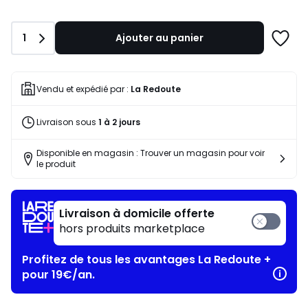
souscrivez
à
notre
Quantité
1
Ajouter au panier
programme
Ajoute
pour
à
payer
une
à
liste
Vendu et expédié par :
La Redoute
la
place
Livraison sous
1 à 2 jours
62,30
€.
Disponible en magasin : Trouver un magasin pour voir
le produit
Livraison à domicile offerte
hors produits marketplace
Profitez de tous les avantages La Redoute +
pour 19€/an.