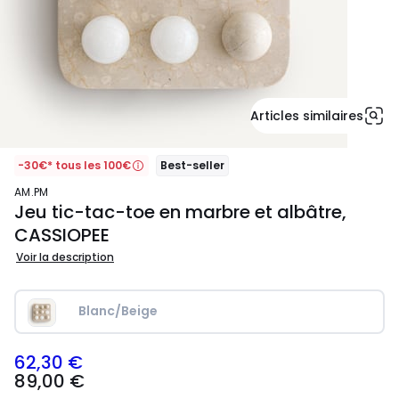
Articles similaires
-30€* tous les 100€
Best-seller
AM.PM
Jeu tic-tac-toe en marbre et albâtre,
CASSIOPEE
Voir la description
Blanc/Beige
62,30 €
89,00
89,00 €
€