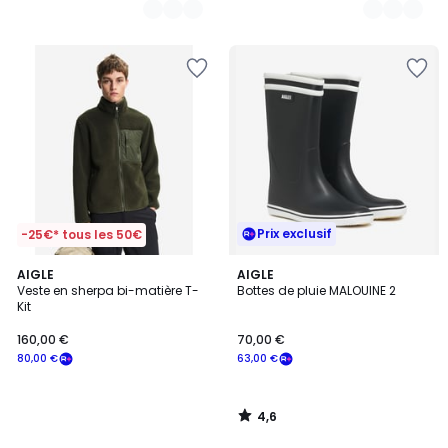
Prix exclusif
-25€* tous les 50€
4,6
AIGLE
AIGLE
/ 5
Veste en sherpa bi-matière T-
Bottes de pluie MALOUINE 2
Kit
160,00 €
70,00 €
80,00 €
63,00 €
4,6
/
5