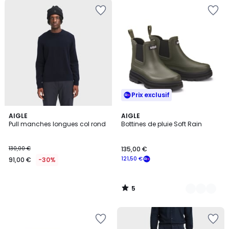
Prix exclusif
5
AIGLE
3
AIGLE
/
Pull manches longues col rond
Bottines de pluie Soft Rain
Couleurs
5
130,00 €
135,00 €
121,50 €
91,00 €
-30%
5
/
5