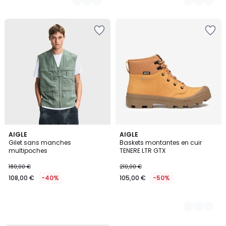
AIGLE
2
AIGLE
Gilet sans manches
Baskets montantes en cuir
Couleurs
multipoches
TENERE LTR GTX
180,00 €
210,00 €
108,00 €
-40%
105,00 €
-50%