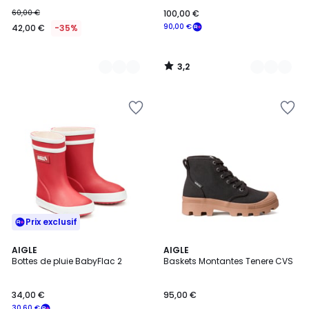
60,00 €
100,00 €
90,00 €
42,00 €
-35%
3,2
/
5
Prix exclusif
3
3
AIGLE
AIGLE
/
Bottes de pluie BabyFlac 2
Baskets Montantes Tenere CVS
Couleurs
5
34,00 €
95,00 €
30,60 €