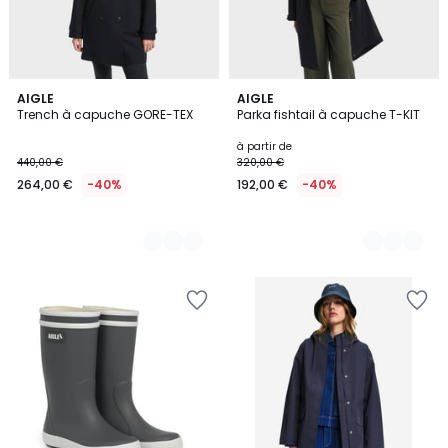
2
AIGLE
4
AIGLE
Trench à capuche GORE-TEX
Parka fishtail à capuche T-KIT
Couleurs
Couleurs
à partir de
440,00 €
320,00 €
264,00 €
-40%
192,00 €
-40%