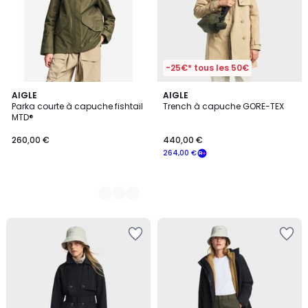
170,00
€.
-25€* tous les 50€
3
AIGLE
AIGLE
Parka courte à capuche fishtail
Trench à capuche GORE-TEX
Couleurs
MTD®
260,00 €
440,00 €
264,00 €