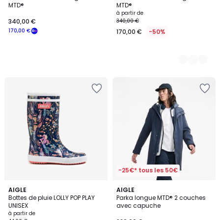
Couleurs
MTD®
MTD®
à partir de
340,00 €
340,00 €
170,00 €
170,00 €
-50%
-25€* tous les 50€
2
AIGLE
2
AIGLE
Bottes de pluie LOLLY POP PLAY
Parka longue MTD® 2 couches
Couleurs
Couleurs
UNISEX
avec capuche
à partir de