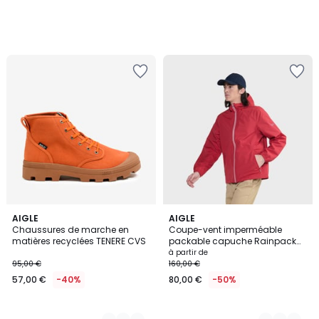
2
AIGLE
3
AIGLE
Chaussures de marche en
Coupe-vent imperméable
Couleurs
Couleurs
matières recyclées TENERE CVS
packable capuche Rainpack
70 MTD UV-C
à partir de
95,00 €
160,00 €
57,00 €
-40%
80,00 €
-50%