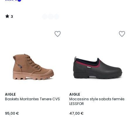
3
/
5
3,5
5
AIGLE
AIGLE
/ 5
/
Baskets Montantes Tenere CVS
Mocassins style sabots fermés
5
LESSFOR
95,00 €
47,00 €