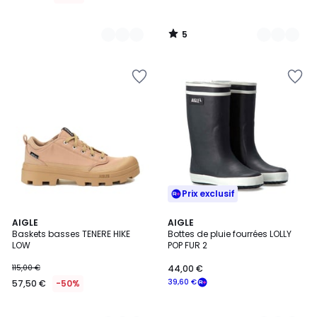
5
/
5
Prix exclusif
2
AIGLE
2
AIGLE
Baskets basses TENERE HIKE
Bottes de pluie fourrées LOLLY
Couleurs
Couleurs
LOW
POP FUR 2
115,00 €
44,00 €
39,60 €
57,50 €
-50%