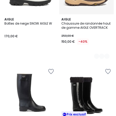
AIGLE
2
AIGLE
Bottes de neige SNOW AIGLE W
Chaussure de randonnée haut
Couleurs
de gamme AIGLE OVERTRACK
170,00 €
250,00 €
150,00 €
-40%
Prix exclusif