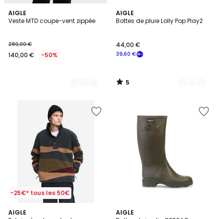
5
4
AIGLE
2
AIGLE
/
Veste MTD coupe-vent zippée
Bottes de pluie Lolly Pop Play2
Couleurs
Couleurs
5
280,00 €
44,00 €
39,60 €
140,00 €
-50%
5
/
5
-25€* tous les 50€
5
AIGLE
AIGLE