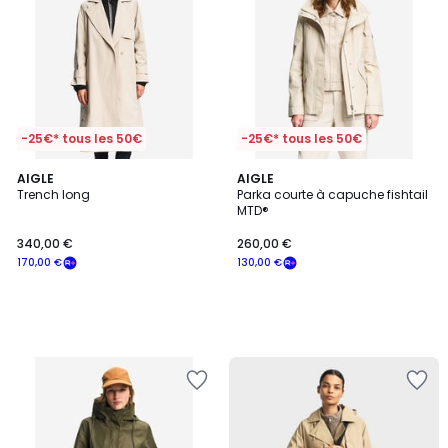
-25€* tous les 50€
-25€* tous les 50€
AIGLE
AIGLE
Trench long
Parka courte à capuche fishtail
MTD®
340,00
340,00 €
260,00 €
€
170,00 €
130,00 €
souscrivez
à
notre
programme
pour
payer
à
la
place