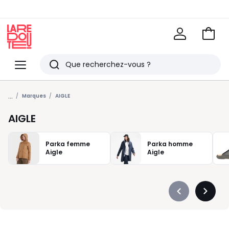
Voir
mon
La
panie
Redoute
Menu
Rechercher
Derniers
...
articles
Marques
AIGLE
vus
AIGLE
Parka femme
Parka homme
Aigle
Aigle
Précédent
Suivan
-
-
défiler
défiler
à
à