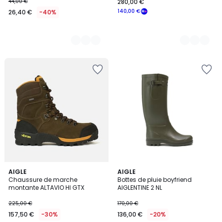
44,00 €
280,00 €
140,00 €
26,40 €
-40%
AIGLE
AIGLE
Chaussure de marche
Bottes de pluie boyfriend
montante ALTAVIO HI GTX
AIGLENTINE 2 NL
225,00 €
170,00 €
157,50 €
-30%
136,00 €
-20%