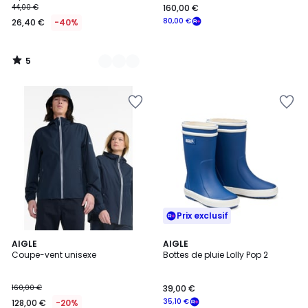
44,00 €
160,00 €
80,00 €
26,40 €
-40%
5
/
5
Prix exclusif
5
2
AIGLE
2
AIGLE
/
Coupe-vent unisexe
Bottes de pluie Lolly Pop 2
Couleurs
Couleurs
5
160,00 €
39,00 €
35,10 €
128,00 €
-20%