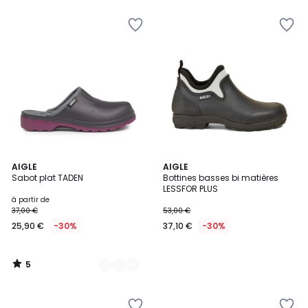
5
2
AIGLE
AIGLE
/
Sabot plat TADEN
Bottines basses bi matières
Couleurs
5
LESSFOR PLUS
à partir de
37,00 €
53,00 €
25,90 €
-30%
37,10 €
-30%
5
/
5