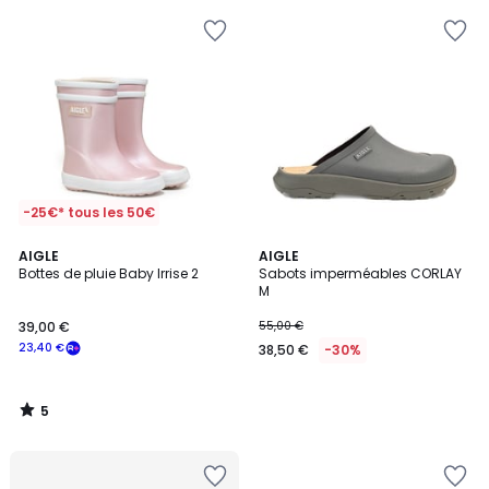
-25€* tous les 50€
5
AIGLE
AIGLE
/
Bottes de pluie Baby Irrise 2
Sabots imperméables CORLAY
5
M
39,00 €
55,00 €
23,40 €
38,50 €
-30%
5
/
5