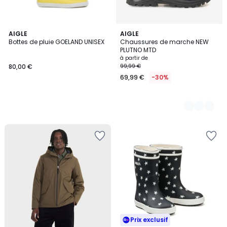
AIGLE
2
AIGLE
Bottes de pluie GOELAND UNISEX
Chaussures de marche NEW
Couleurs
PLUTNO MTD
à partir de
80,00 €
99,99 €
69,99 €
-30%
Prix exclusif