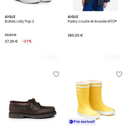
2
AIGLE
4
AIGLE
Bottes Lolly Pop 2
Parka courte et évasée MTD®
Couleurs
Couleurs
39,00 €
380,00 €
27,30 €
-37%
Prix exclusif