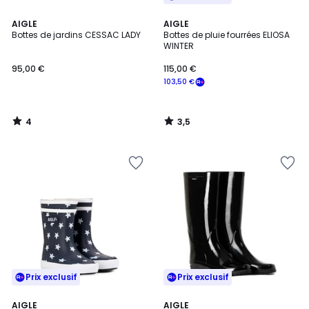
4
3,5
AIGLE
AIGLE
/
/ 5
Bottes de jardins CESSAC LADY
Bottes de pluie fourrées ELIOSA
5
WINTER
95,00 €
115,00 €
103,50 €
4
3,5
/
/
5
5
Prix exclusif
Prix exclusif
4,8
AIGLE
AIGLE