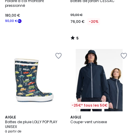
/
Polaire à col montant
Bottes de jardin CESSAC
5
pressionné
180,00 €
95,00 €
90,00 €
76,00 €
-20%
5
/
5
-25€* tous les 50€
5
4
AIGLE
AIGLE
/
Bottes de pluie LOLLY POP PLAY
Coupe-vent unisexe
Couleurs
5
UNISEX
à partir de