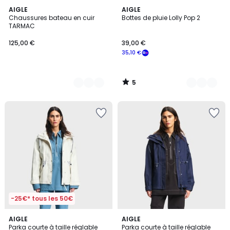
5
2
AIGLE
4
AIGLE
/
Chaussures bateau en cuir
Bottes de pluie Lolly Pop 2
Couleurs
Couleurs
5
TARMAC
125,00 €
39,00 €
35,10 €
5
/
5
-25€* tous les 50€
AIGLE
2
AIGLE
Parka courte à taille réglable
Parka courte à taille réglable