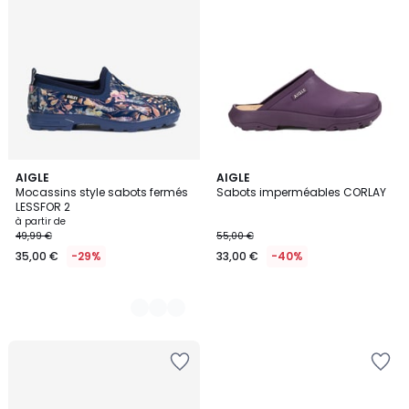
3
AIGLE
AIGLE
Mocassins style sabots fermés
Sabots imperméables CORLAY
Couleurs
LESSFOR 2
à partir de
49,99 €
55,00 €
35,00 €
-29%
33,00 €
-40%