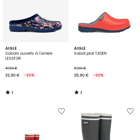
1
1
AIGLE
AIGLE
/
/
Sabots ouverts à l'arrière
Sabot plat TADEN
5
5
LESSFOR
47,00 €
37,00 €
32,90 €
-30%
25,90 €
-30%
1
1
/
/
5
5