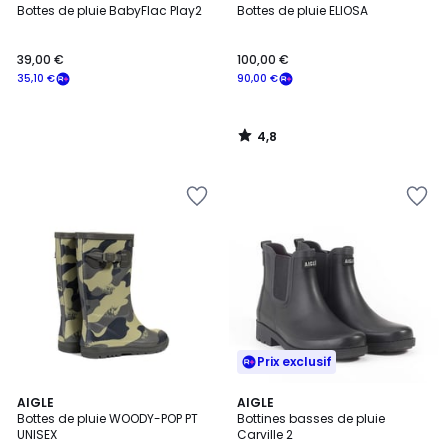
/ 5
Bottes de pluie BabyFlac Play2
Bottes de pluie ELIOSA
39,00 €
100,00 €
35,10 €
90,00 €
4,8
/
5
Prix exclusif
3,2
2
AIGLE
2
AIGLE
/ 5
Bottes de pluie WOODY-POP PT
Bottines basses de pluie
Couleurs
Couleurs
UNISEX
Carville 2