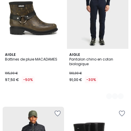
AIGLE
2
AIGLE
Bottines de pluie MACADAMES
Pantalon chino en coton
Couleurs
biologique
195,00 €
130,00 €
97,50 €
-50%
91,00 €
-30%