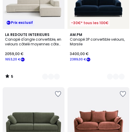
Prix exclusif
-30€* tous les 100€
5
6
LA REDOUTE INTERIEURS
17
AM.PM
/
Canapé d'angle convertible, en
Canapé 3P convertible velours,
Couleurs
Couleurs
5
velours côtelé moyennes côtes,
Marsile
GINOSA
2059,00 €
3400,00 €
1653,20 €
2389,00 €
5
/
5