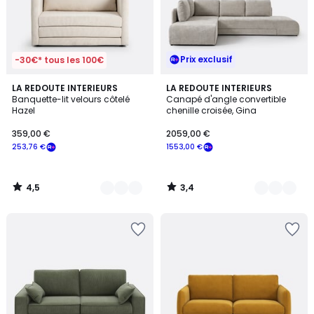
Prix exclusif
-30€* tous les 100€
4,5
3,4
2
LA REDOUTE INTERIEURS
5
LA REDOUTE INTERIEURS
/ 5
/ 5
Banquette-lit velours côtelé
Canapé d'angle convertible
Couleurs
Couleurs
Hazel
chenille croisée, Gina
359,00 €
2059,00 €
253,76 €
1553,00 €
4,5
3,4
/
/
5
5