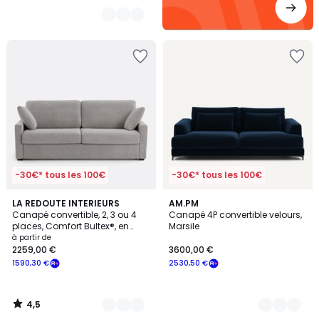
-30€* tous les 100€
-30€* tous les 100€
4,5
3
LA REDOUTE INTERIEURS
17
AM.PM
/ 5
Canapé convertible, 2, 3 ou 4
Canapé 4P convertible velours,
Couleurs
Couleurs
places, Comfort Bultex®, en
Marsile
texturé chiné, TIMOR
à partir de
2259,00 €
3600,00 €
1590,30 €
2530,50 €
4,5
/