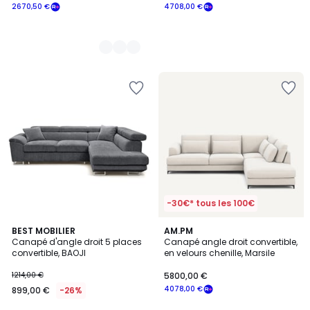
2670,50 €
4708,00 €
-30€* tous les 100€
5
BEST MOBILIER
8
AM.PM
Canapé d'angle droit 5 places
Canapé angle droit convertible,
Couleurs
Couleurs
convertible, BAOJI
en velours chenille, Marsile
1214,00 €
5800,00 €
4078,00 €
899,00 €
-26%