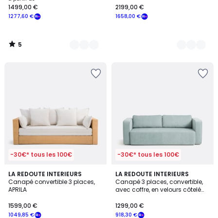
1499,00 €
2199,00 €
à
1277,60 €
1658,00 €
partir
de
1499,00
5
€
/
5
souscrivez
à
notre
programme
pour
payer
à
la
place
1277,60
€.
-30€* tous les 100€
-30€* tous les 100€
LA REDOUTE INTERIEURS
3
LA REDOUTE INTERIEURS
Canapé convertible 3 places,
Canapé 3 places, convertible,
Couleurs
APRILA
avec coffre, en velours côtelé
fines côtes, AMEDEA
1599,00 €
1299,00 €
1049,85 €
918,30 €