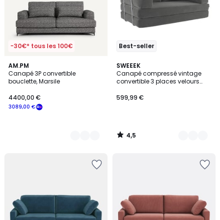
-30€* tous les 100€
Best-seller
4,5
3
AM.PM
7
SWEEEK
/ 5
Canapé 3P convertible
Canapé compressé vintage
Couleurs
Couleurs
bouclette, Marsile
convertible 3 places velours
côtelé et armature chromée
SEVENTIES
4400,00 €
599,99 €
3089,00 €
4,5
/
5