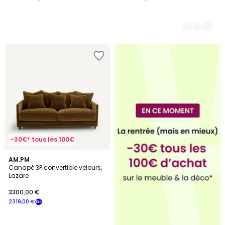
-30€* tous les 100€
4,4
16
AM.PM
/ 5
Canapé 3P convertible velours,
Couleurs
Lazare
3300,00 €
2319,00 €