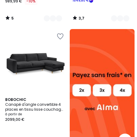
1549,80 €
989,99 €
-10%
5
3,7
/
/
5
5
Alma
payez
sans
frais
8
BOBOCHIC
Canapé d'angle convertible 4
Couleurs
places en tissu lisse couchage
160x200 cm, COCOONE
à partir de
2099,00 €