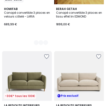
3
HOMIFAB
BERAH GETAH
Canapé convertible 3 places en
Canapé convertible 3 places en
Couleurs
velours côtelé - LARIA
tissu effet lin EDMOND
689,99 €
1899,00 €
Prix exclusif
-30€* tous les 100€
4
LA REDOUTE INTERIEURS
5
LA REDOUTE INTERIEURS