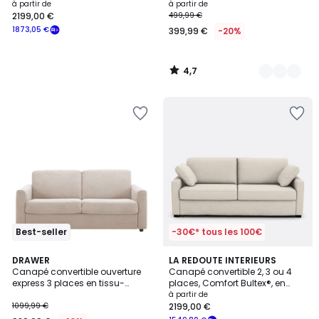
texturé moucheté, CECILIA
à partir de
à partir de
2199,00 €
499,99 €
1873,05 €
399,99 €
-20%
4,7
/
5
Best-seller
-30€* tous les 100€
5
3,7
2
DRAWER
3
LA REDOUTE INTERIEURS
/
/ 5
Canapé convertible ouverture
Canapé convertible 2, 3 ou 4
Couleurs
Couleurs
5
express 3 places en tissu-
places, Comfort Bultex®, en
MORENA
polyester, TIMOR
à partir de
1099,99 €
2199,00 €