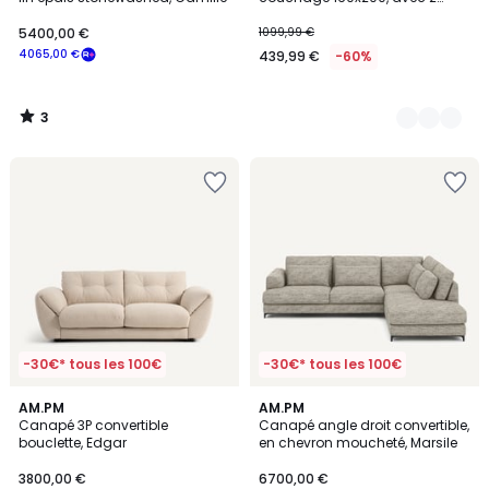
coussins OFFERTS, Aba
anthracite
5400,00 €
1099,99 €
4065,00 €
439,99 €
-60%
3
/
5
-30€* tous les 100€
-30€* tous les 100€
2
AM.PM
AM.PM
Canapé 3P convertible
Canapé angle droit convertible,
Couleurs
bouclette, Edgar
en chevron moucheté, Marsile
3800,00 €
6700,00 €