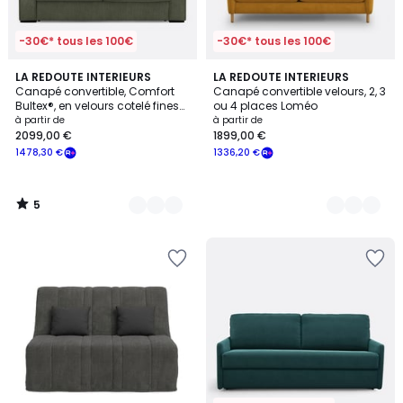
-30€* tous les 100€
-30€* tous les 100€
5
5
LA REDOUTE INTERIEURS
3
LA REDOUTE INTERIEURS
/
Canapé convertible, Comfort
Canapé convertible velours, 2, 3
Couleurs
Couleurs
5
Bultex®, en velours cotelé fines
ou 4 places Loméo
cotes, CECILIA
à partir de
à partir de
2099,00 €
1899,00 €
1478,30 €
1336,20 €
5
/
5