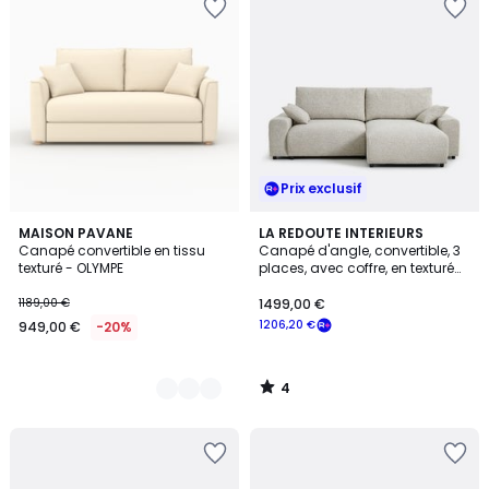
Prix exclusif
4
2
MAISON PAVANE
LA REDOUTE INTERIEURS
/
Canapé convertible en tissu
Canapé d'angle, convertible, 3
Couleurs
5
texturé - OLYMPE
places, avec coffre, en texturé
moucheté, GALENE
1189,00 €
1499,00 €
1206,20 €
949,00 €
-20%
4
/
5