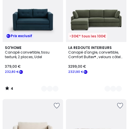
Prix exclusif
-30€* tous les 100€
4
3
SO'HOME
5
LA REDOUTE INTERIEURS
/
Canapé convertible, tissu
Canapé d'angle, convertible,
Couleurs
Couleurs
5
texturé, 2 places, Udel
Comfort Bultex® , velours côtelé
fines côtes, TIMOR
379,00 €
3299,00 €
232,80 €
2321,90 €
4
/
5