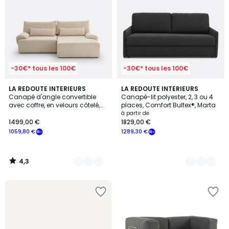
-30€* tous les 100€
-30€* tous les 100€
4,3
7
LA REDOUTE INTERIEURS
3
LA REDOUTE INTERIEURS
/ 5
Canapé d'angle convertible
Canapé-lit polyester, 2, 3 ou 4
Couleurs
Couleurs
avec coffre, en velours côtelé,
places, Comfort Bultex®, Marta
MAONA
à partir de
1499,00 €
1829,00 €
1059,80 €
1289,30 €
4,3
/
5