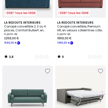
-30€* tous les 100€
-30€* tous les 100€
3,8
5
7
LA REDOUTE INTERIEURS
5
LA REDOUTE INTERIEURS
/ 5
/
Canapé convertible 2, 3 ou 4
Canapé convertible, Premium
Couleurs
Couleurs
5
places, Comfort Bultex®, en
HR, en velours côtelé fines côtes,
velours, TIMOR
TIMOR
à partir de
à partir de
2259,00 €
1959,00 €
1590,30 €
1380,30 €
3,8
5
/
/
5
5