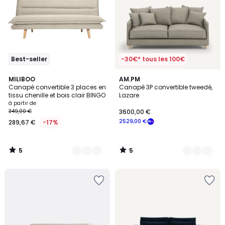
Best-seller
-30€* tous les 100€
5
5
3
MILIBOO
3
AM.PM
/
/
Canapé convertible 3 places en
Canapé 3P convertible tweedé,
Couleurs
Couleurs
5
5
tissu chenille et bois clair BINGO
Lazare
à partir de
349,00 €
3600,00 €
2529,00 €
289,67 €
-17%
5
5
/
/
5
5