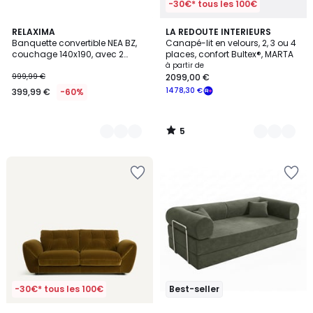
-30€* tous les 100€
5
3
RELAXIMA
7
LA REDOUTE INTERIEURS
/
Banquette convertible NEA BZ,
Canapé-lit en velours, 2, 3 ou 4
Couleurs
Couleurs
5
couchage 140x190, avec 2
places, confort Bultex®, MARTA
coussins OFFERTS, Aba
à partir de
anthracite
999,99 €
2099,00 €
1478,30 €
399,99 €
-60%
5
/
5
-30€* tous les 100€
Best-seller