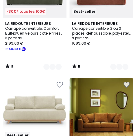
-30€* tous les 100€
Best-seller
5
5
5
LA REDOUTE INTERIEURS
9
LA REDOUTE INTERIEURS
/
/
Canapé convertible, Comfort
Canapé convertible, 2 ou 3
Couleurs
Couleurs
5
5
Bultex®, en velours côtelé fines
places, déhoussable, polyester
côtes, TIMOR
chiné, ODNA
à partir de
à partir de
2199,00 €
1699,00 €
1548,30 €
5
5
/
/
5
5
Best-seller