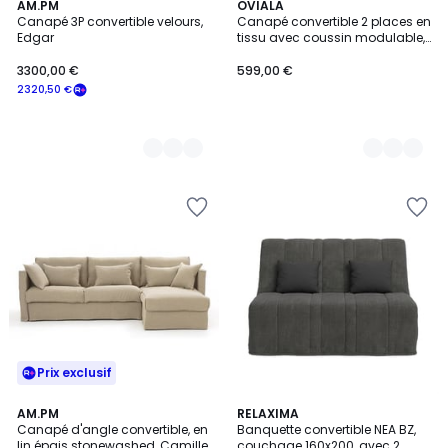
14
AM.PM
4
OVIALA
Canapé 3P convertible velours,
Canapé convertible 2 places en
Couleurs
Couleurs
Edgar
tissu avec coussin modulable,
WENDY
3300,00 €
599,00 €
2320,50 €
Prix exclusif
3
AM.PM
3
RELAXIMA
/
Canapé d'angle convertible, en
Banquette convertible NEA BZ,
Couleurs
5
lin épais stonewashed, Camille
couchage 160x200, avec 2