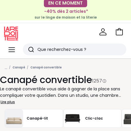
-40% dès 2 articles*
EN CE MOMENT
sur le linge de maison et la literie
-30€ tous les 100€*
sur le meuble & la déco
Voir
mon
La
panie
Redoute
Menu
Rechercher
Derniers
...
articles
Canapé
Canapé convertible
Canapé convertible
vus
1257
Le canapé convertible vous aide à gagner de la place sans
compliquer votre quotidien. Dans un studio, une chambre
d’amis ou un salon familial, il passe d’assise confortable à
Lire plus
couchage d’appoint en quelques gestes. Chez La Redoute,
nous vous proposons des modèles pensés pour suivre votre
Canapé-lit
Clic-clac
rythme, avec différents formats, revêtements et systèmes
d’ouverture. Pour bien le choisir, regardez d’abord l’usage: