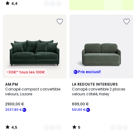
4,4
/
5
Prix exclusif
-30€* tous les 100€
4,5
5
16
AM.PM
2
LA REDOUTE INTERIEURS
/ 5
/
Canapé compact convertible
Canapé convertible 2 places
Couleurs
Couleurs
5
velours, Lazare
velours côtelé, Haley
2900,00 €
699,00 €
2037,80 €
561,90 €
4,5
5
/
/
5
5