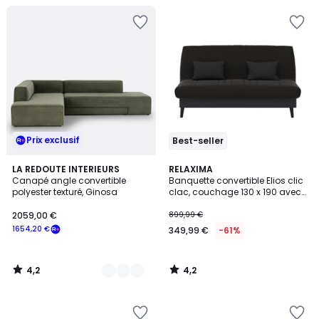
Prix exclusif
Best-seller
4,2
4,2
3
LA REDOUTE INTERIEURS
RELAXIMA
/ 5
/ 5
Canapé angle convertible
Banquette convertible Elios clic
Couleurs
polyester texturé, Ginosa
clac, couchage 130 x 190 avec
rangement intégré + 2
coussins OFFERTS, Pearl Gris
2059,00 €
899,99 €
1654,20 €
349,99 €
-61%
4,2
4,2
/
/
5
5