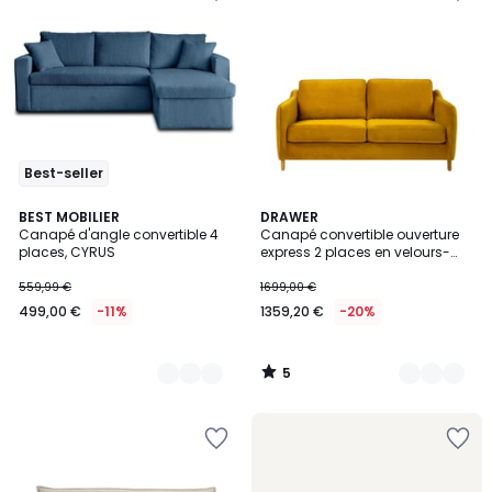
Best-seller
5
6
BEST MOBILIER
3
DRAWER
/
Canapé d'angle convertible 4
Canapé convertible ouverture
Couleurs
Couleurs
5
places, CYRUS
express 2 places en velours-
VORNAY
559,99 €
1699,00 €
499,00 €
-11%
1359,20 €
-20%
5
/
5