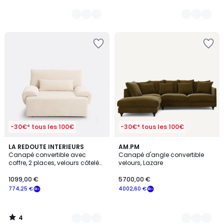
-30€* tous les 100€
-30€* tous les 100€
4
7
LA REDOUTE INTERIEURS
16
AM.PM
/
Canapé convertible avec
Canapé d'angle convertible
Couleurs
Couleurs
5
coffre, 2 places, velours côtelé
velours, Lazare
moyennes côtes,MAONA
1099,00 €
5700,00 €
774,25 €
4002,60 €
4
/