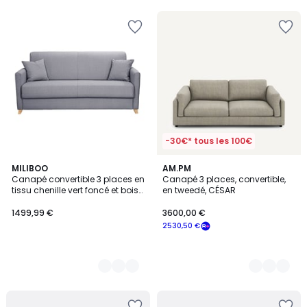
5
-30€* tous les 100€
3
MILIBOO
3
AM.PM
Canapé convertible 3 places en
Canapé 3 places, convertible,
Couleurs
Couleurs
tissu chenille vert foncé et bois
en tweedé, CÉSAR
clair avec matelas 18 cm
SKANDY
1499,99 €
3600,00 €
2530,50 €