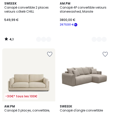
4,1
5
SWEEEK
3
AM.PM
/ 5
Canapé convertible 2 places
Canapé 4P convertible velours
Couleurs
Couleurs
velours côtelé CHILL
stonewashed, Marsile
549,99 €
3800,00 €
2670,50 €
4,1
/
5
-30€* tous les 100€
4,6
3
AM.PM
5
SWEEEK
/ 5
Canapé 3 places, convertible,
Canapé d'angle convertible
Couleurs
Couleurs