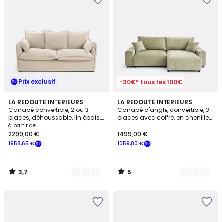
Prix exclusif
-30€* tous les 100€
3,7
5
2
LA REDOUTE INTERIEURS
3
LA REDOUTE INTERIEURS
/ 5
/
Canapé convertible, 2 ou 3
Canapé d'angle, convertible, 3
Couleurs
Couleurs
5
places, déhoussable, lin épais,
places avec coffre, en chenille
ODNA
flammée, GALENE
à partir de
2299,00 €
1499,00 €
1958,65 €
1059,80 €
3,7
5
/
/
5
5