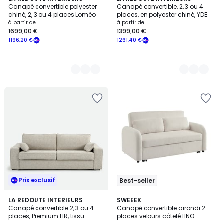
Canapé convertible polyester
Canapé convertible, 2, 3 ou 4
Couleurs
Couleurs
chiné, 2, 3 ou 4 places Loméo
places, en polyester chiné, YDE
à partir de
à partir de
1699,00 €
1399,00 €
1196,20 €
1261,40 €
Prix exclusif
Best-seller
4,7
LA REDOUTE INTERIEURS
4
SWEEEK
/ 5
Canapé convertible 2, 3 ou 4
Canapé convertible arrondi 2
Couleurs
places, Premium HR, tissu
places velours côtelé LINO