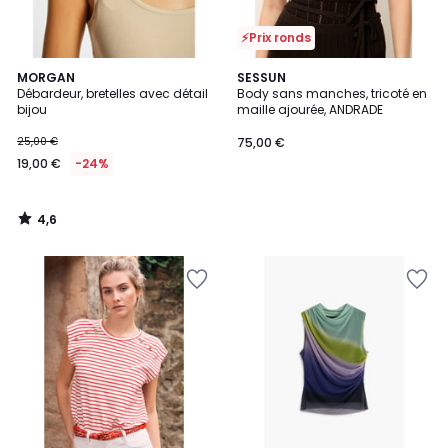
⚡Prix ronds
4,6
MORGAN
SESSUN
/ 5
Débardeur, bretelles avec détail
Body sans manches, tricoté en
bijou
maille ajourée, ANDRADE
25,00 €
75,00 €
19,00 €
-24%
4,6
/
5