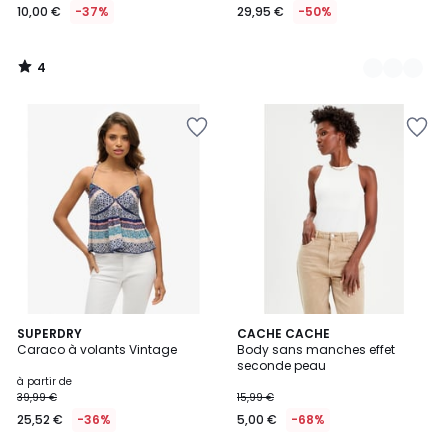
10,00 €
-37%
29,95 €
-50%
4
/
5
SUPERDRY
CACHE CACHE
Caraco à volants Vintage
Body sans manches effet
seconde peau
à partir de
39,99 €
15,99 €
25,52 €
-36%
5,00 €
-68%