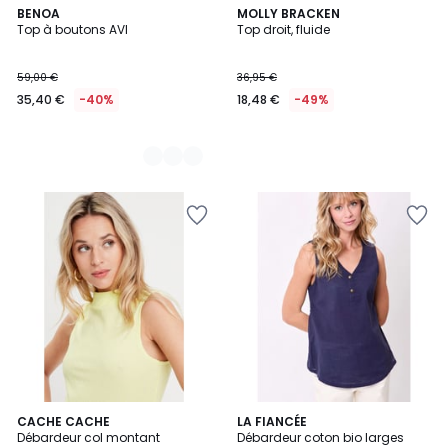
2
BENOA
MOLLY BRACKEN
Top à boutons AVI
Top droit, fluide
Couleurs
59,00 €
36,95 €
35,40 €
-40%
18,48 €
-49%
CACHE CACHE
3
LA FIANCÉE
Débardeur col montant
Débardeur coton bio larges
Couleurs