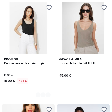
2
PROMOD
GRACE & MILA
Débardeur en lin mélangé
Top en fil textile PAILLETTE
Couleurs
19,99 €
45,00 €
15,00 €
-24%