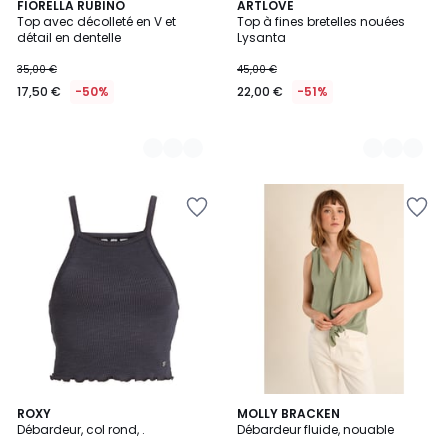
5
FIORELLA RUBINO
2
ARTLOVE
Top avec décolleté en V et
Top à fines bretelles nouées
Couleurs
Couleurs
détail en dentelle
Lysanta
35,00 €
45,00 €
17,50 €
-50%
22,00 €
-51%
5
ROXY
MOLLY BRACKEN
Débardeur, col rond, .
Débardeur fluide, nouable
Couleurs