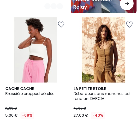
Relay
CACHE CACHE
LA PETITE ETOILE
Brassière cropped côtelée
Débardeur sans manches col
rond uni DARCIA
15,99 €
45,00 €
5,00 €
-68%
27,00 €
-40%