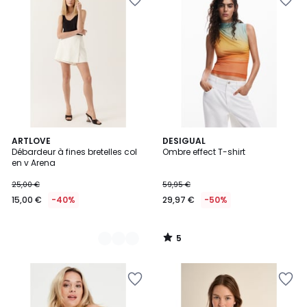
5
3
ARTLOVE
DESIGUAL
/
Débardeur à fines bretelles col
Ombre effect T-shirt
Couleurs
5
en v Arena
25,00 €
59,95 €
15,00 €
-40%
29,97 €
-50%
5
/
5