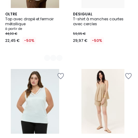
3
OLTRE
DESIGUAL
Top avec drapé et fermoir
T-shirt à manches courtes
Couleurs
métallique
avec cercles
à partir de
44,90 €
59,95 €
22,45 €
-50%
29,97 €
-50%