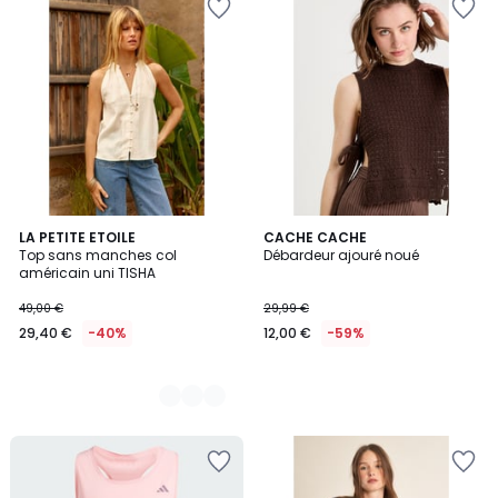
2
LA PETITE ETOILE
CACHE CACHE
Top sans manches col
Débardeur ajouré noué
Couleurs
américain uni TISHA
49,00 €
29,99 €
29,40 €
-40%
12,00 €
-59%