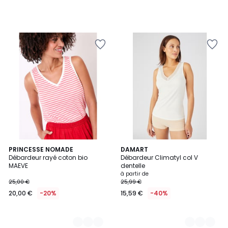
2
PRINCESSE NOMADE
3
DAMART
Débardeur rayé coton bio
Débardeur Climatyl col V
Couleurs
Couleurs
MAEVE
dentelle
à partir de
25,00 €
25,99 €
20,00 €
-20%
15,59 €
-40%