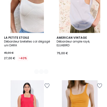
2
LA PETITE ETOILE
AMERICAN VINTAGE
Débardeur bretelles col dégagé
Débardeur ample rayé,
Couleurs
uni DARA
ELUABIRD
45,00 €
75,00 €
27,00 €
-40%