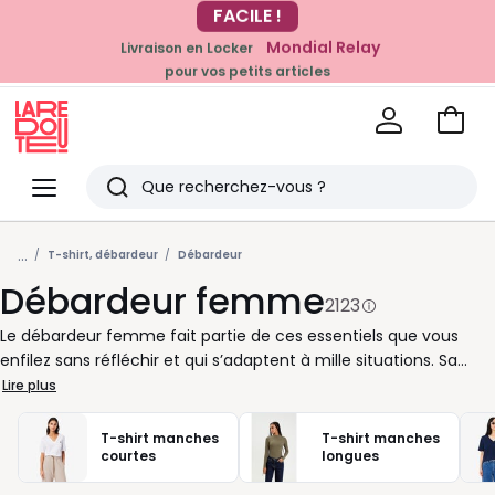
Mondial Relay
Livraison en Locker
EN CE MOMENT
pour vos petits articles
-20% dès 39€*
sur la mode
Voir
mon
La
panie
Redoute
Menu
Rechercher
Derniers
...
articles
T-shirt, débardeur
Débardeur
Débardeur femme
vus
2123
Le débardeur femme fait partie de ces essentiels que vous
enfilez sans réfléchir et qui s’adaptent à mille situations. Sa
simplicité cache une vraie polyvalence : porté seul avec un
Lire plus
pantalon fluide, il devient rapidement la tenue idéale pour une
journée au bureau ou une promenade en ville. Glissé sous une
T-shirt manches
T-shirt manches
chemise légèrement ouverte, il joue sur les superpositions et
courtes
longues
vous offre un style sûr, pratique et sans effort. Vous trouverez