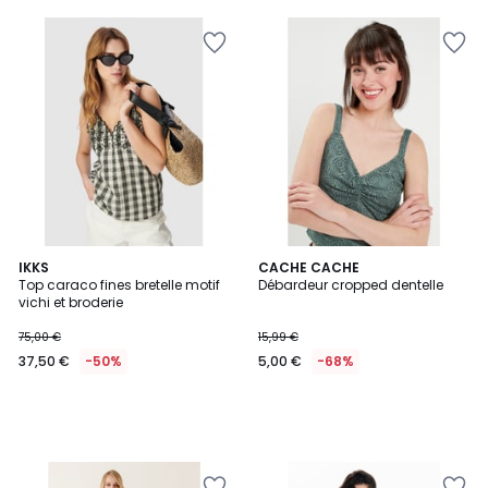
IKKS
CACHE CACHE
Top caraco fines bretelle motif
Débardeur cropped dentelle
vichi et broderie
75,00 €
15,99 €
37,50 €
-50%
5,00 €
-68%