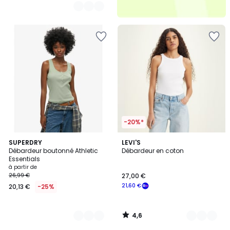
-20%*
4,6
7
SUPERDRY
2
LEVI'S
/ 5
Débardeur boutonné Athletic
Débardeur en coton
Couleurs
Couleurs
Essentials
à partir de
26,99 €
27,00 €
21,60 €
20,13 €
-25%
4,6
/
5