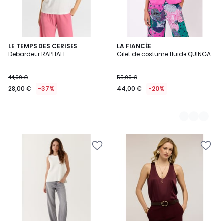
LE TEMPS DES CERISES
2
LA FIANCÉE
Debardeur RAPHAEL
Gilet de costume fluide QUINGA
Couleurs
44,99 €
55,00 €
28,00 €
-37%
44,00 €
-20%