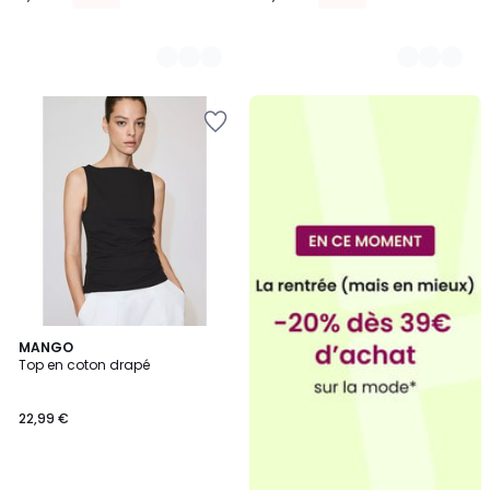
3
MANGO
Top en coton drapé
Couleurs
22,99 €