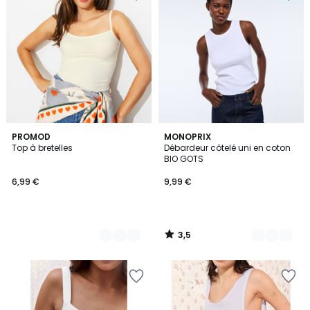
3,5
5
PROMOD
8
MONOPRIX
/ 5
Top à bretelles
Débardeur côtelé uni en coton
Couleurs
Couleurs
BIO GOTS
6,99 €
9,99 €
3,5
/
5