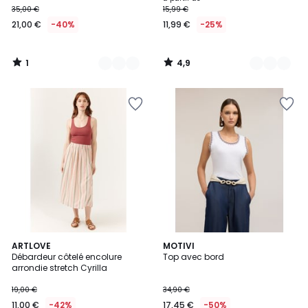
35,00 €
15,99 €
€
21,00 €
-40%
11,99 €
-25%
au
lieu
de
1
4,9
35,00
/
/
5
5
€
40%
de
réduction
appliquée.
2
ARTLOVE
3
MOTIVI
Débardeur côtelé encolure
Top avec bord
Couleurs
Couleurs
arrondie stretch Cyrilla
19,00 €
34,90 €
11,00 €
-42%
17,45 €
-50%