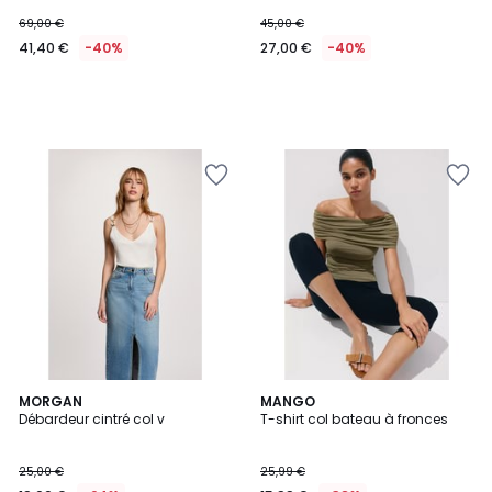
69,00 €
45,00 €
41,40 €
-40%
27,00 €
-40%
2
MORGAN
MANGO
Débardeur cintré col v
T-shirt col bateau à fronces
Couleurs
25,00 €
25,99 €