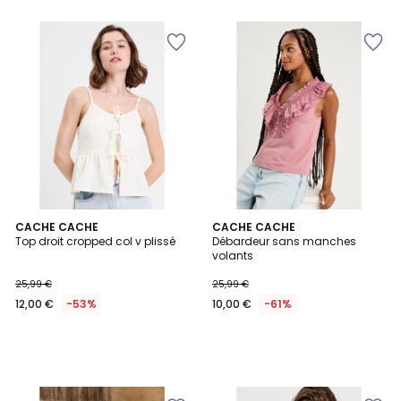
CACHE CACHE
CACHE CACHE
Top droit cropped col v plissé
Débardeur sans manches
volants
25,99 €
25,99 €
12,00 €
-53%
10,00 €
-61%