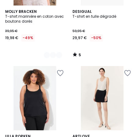
5
2
MOLLY BRACKEN
DESIGUAL
/
T-shirt marinière en coton avec
T-shirt en tulle dégradé
Couleurs
5
boutons dorés
39,95 €
59,95 €
19,98 €
-49%
29,97 €
-50%
5
/
5
4,9
28
ULLA POPKEN
ARTLOVE