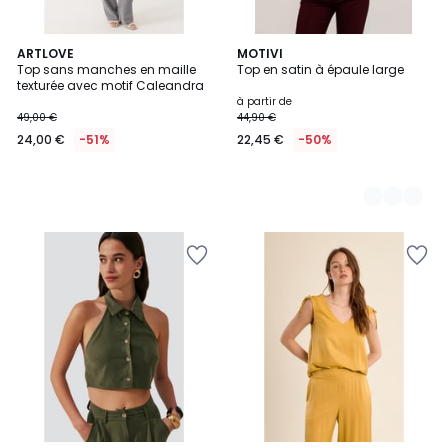
ARTLOVE
6
MOTIVI
Top sans manches en maille
Top en satin à épaule large
Couleurs
texturée avec motif Caleandra
à partir de
49,00 €
44,90 €
24,00 €
-51%
22,45 €
-50%