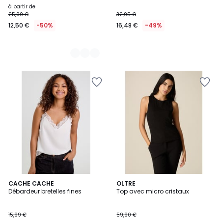
à partir de
25,00 €
32,95 €
12,50 €
-50%
16,48 €
-49%
4
CACHE CACHE
2
OLTRE
/
Débardeur bretelles fines
Top avec micro cristaux
Couleurs
5
15,99 €
59,90 €