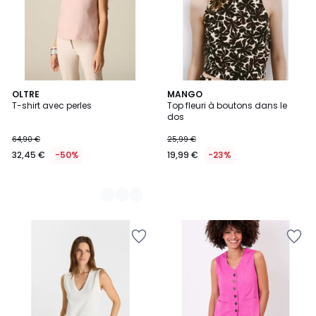
2
OLTRE
MANGO
T-shirt avec perles
Top fleuri à boutons dans le
Couleurs
dos
64,90 €
25,99 €
32,45 €
-50%
19,99 €
-23%