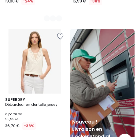
19,00 €
-24%
15,99 €
-38%
Nouveau
!
Livraison
en
Locker
Mondial
Relay
3
SUPERDRY
Débardeur en dentelle jersey
Couleurs
à partir de
59,99 €
Nouveau !
36,70 €
-38%
Livraison en
Locker Mondial