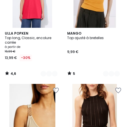
4,6
5
26
ULLA POPKEN
2
MANGO
/ 5
/
Top long, Classic, encolure
Top ajusté à bretelles
Couleurs
Couleurs
5
carrée
à partir de
19,99 €
9,99 €
13,99 €
-30%
4,6
5
/
/
5
5