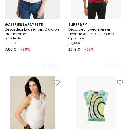
5
GALERIES LAFAYETTE
5
SUPERDRY
Débardeur Évasé Noris D Coton
Débardeur avec liseré en
Couleurs
Couleurs
Bio Flammé
dentelle Athletic Essentials
à partir de
à partir de
15,00 €
26,99 €
7,50 €
-50%
20,13 €
-25%