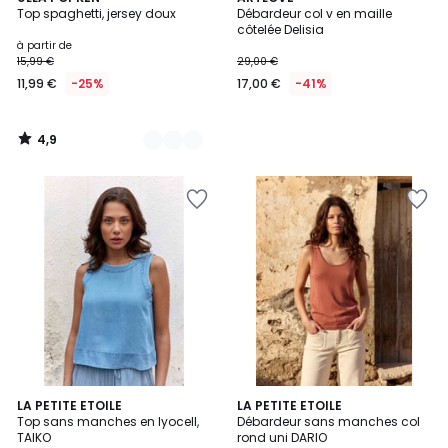
/ 5
Top spaghetti, jersey doux
Débardeur col v en maille
Couleurs
côtelée Delisia
à partir de
15,99 €
29,00 €
11,99 €
-25%
17,00 €
-41%
4,9
/
5
LA PETITE ETOILE
LA PETITE ETOILE
Top sans manches en lyocell,
Débardeur sans manches col
TAIKO
rond uni DARIO