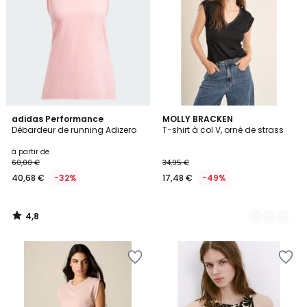
4,8
adidas Performance
3
MOLLY BRACKEN
/ 5
Débardeur de running Adizero
T-shirt à col V, orné de strass
Couleurs
à partir de
60,00 €
34,95 €
40,68 €
-32%
17,48 €
-49%
4,8
/
5