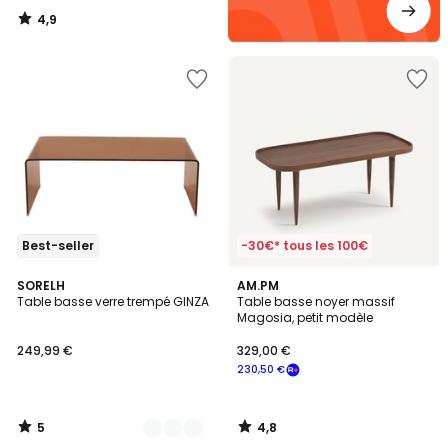
4,9
/
5
Best-seller
-30€* tous les 100€
5
4,8
2
SORELH
AM.PM
/
/ 5
Table basse verre trempé GINZA
Table basse noyer massif
Couleurs
5
Magosia, petit modèle
249,99 €
329,00 €
230,50 €
5
4,8
/
/