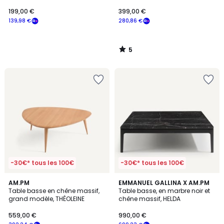
longueur 110 cm, QUILDA
199,00 €
399,00 €
139,98 €
280,86 €
5
/
5
-30€* tous les 100€
-30€* tous les 100€
3,9
AM.PM
EMMANUEL GALLINA X AM.PM
/ 5
Table basse en chêne massif,
Table basse, en marbre noir et
grand modèle, THÉOLEINE
chêne massif, HELDA
559,00 €
990,00 €