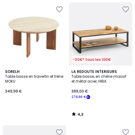
-30€* tous les 100€
4,3
SORELH
LA REDOUTE INTERIEURS
/ 5
Table basse en travertin et frêne
Table basse, en chêne massif
MOKU
et métal acier, HIBA
349,99 €
399,00 €
279,96 €
4,3
/
5