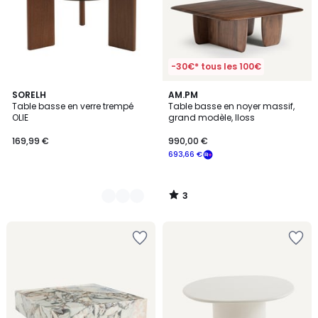
-30€* tous les 100€
3
2
SORELH
AM.PM
/
Table basse en verre trempé
Table basse en noyer massif,
Couleurs
5
OLIE
grand modèle, Iloss
169,99 €
990,00 €
693,66 €
3
/
5