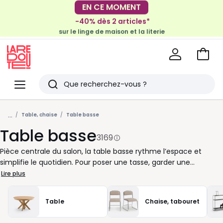
-40% dès 2 articles*
EN CE MOMENT
sur le linge de maison et la literie
-30€ tous les 100€*
sur le meuble & la déco
Voir
mon
La
panie
Redoute
Menu
Rechercher
Derniers
...
articles
Table, chaise
Table basse
Table basse
vus
3169
Pièce centrale du salon, la table basse rythme l’espace et
simplifie le quotidien. Pour poser une tasse, garder une
télécommande à portée de main, exposer quelques beaux
Lire plus
livres ou accueillir un apéritif improvisé, elle suit tous vos
moments de vie. Chez La Redoute, nous vous proposons des
Table
Chaise, tabouret
tables basses adaptées à chaque intérieur. Vous aimez les
lignes nettes et l’esprit actuel ? Misez sur une table basse en