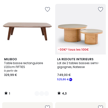
5
5
-30€* tous les 100€
1
4,3
2
MILIBOO
LA REDOUTE INTERIEURS
/
/ 5
Table basse rectangulaire
Lot de 2 tables basses semi-
Couleurs
5
L120cm FIFTIES
gigognes, Natesse
à partir de
329,99 €
749,00 €
525,86 €
1
4,3
/
/
5
5