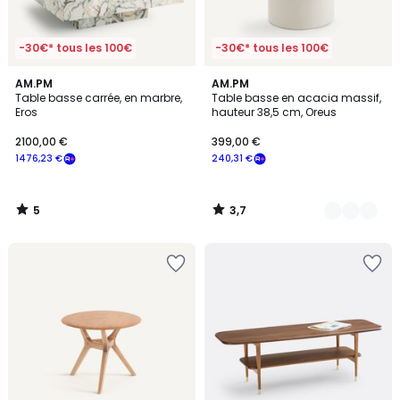
-30€* tous les 100€
-30€* tous les 100€
5
3,7
AM.PM
2
AM.PM
/
/ 5
Table basse carrée, en marbre,
Table basse en acacia massif,
Couleurs
5
Eros
hauteur 38,5 cm, Oreus
2100,00 €
399,00 €
1476,23 €
240,31 €
5
3,7
/
/
5
5