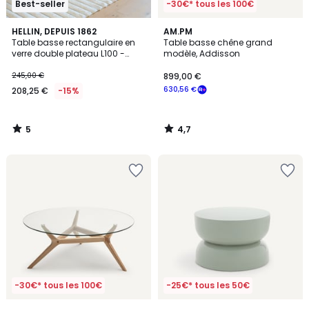
Best-seller
-30€* tous les 100€
5
4,7
HELLIN, DEPUIS 1862
AM.PM
/
/ 5
Table basse rectangulaire en
Table basse chêne grand
5
verre double plateau L100 -
modèle, Addisson
IDORA
245,00 €
899,00 €
630,56 €
208,25 €
-15%
5
4,7
/
/
5
5
-30€* tous les 100€
-25€* tous les 50€