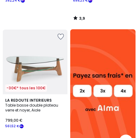
392,24 €
699,23 €
3,9
/
5
Alma
payez
sans
frais
-30€* tous les 100€
4,9
LA REDOUTE INTERIEURS
/ 5
Table basse double plateau
verre et noyer, Aiole
799,00 €
561,52 €