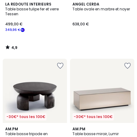
4,9
LA REDOUTE INTERIEURS
ANGEL CERDA
/ 5
Table basse tulipe fer et verre
Table ovale en marbre et noyer
Tessen
499,00 €
638,00 €
349,96 €
4,9
/
5
-30€* tous les 100€
-30€* tous les 100€
4,9
4,8
AM.PM
2
AM.PM
/ 5
/ 5
Table basse tripode en
Table basse miroir, Lumir
Couleurs