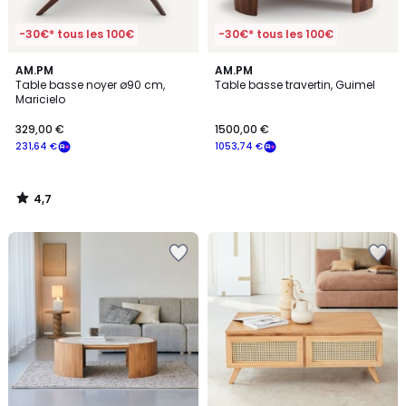
-30€* tous les 100€
-30€* tous les 100€
4,7
AM.PM
AM.PM
/ 5
Table basse noyer ø90 cm,
Table basse travertin, Guimel
Maricielo
329,00 €
1500,00 €
231,64 €
1053,74 €
4,7
/
5