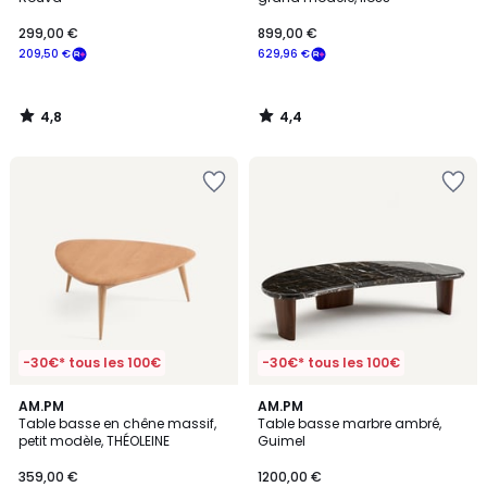
299,00 €
899,00 €
209,50 €
629,96 €
4,8
4,4
/
/
5
5
-30€* tous les 100€
-30€* tous les 100€
5
5
AM.PM
AM.PM
/
/
Table basse en chêne massif,
Table basse marbre ambré,
5
5
petit modèle, THÉOLEINE
Guimel
359,00 €
1200,00 €