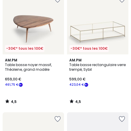
-30€* tous les 100€
-30€* tous les 100€
4,5
4,5
AM.PM
AM.PM
/ 5
/ 5
Table basse noyer massif,
Table basse rectangulaire verre
Théoleine, grand modèle
trempé, Sybil
659,00 €
599,00 €
461,75 €
423,04 €
4,5
4,5
/
/
5
5