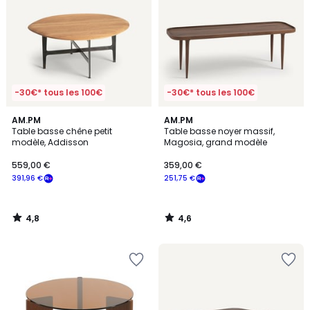
-30€* tous les 100€
-30€* tous les 100€
4,8
4,6
AM.PM
AM.PM
/ 5
/ 5
Table basse chêne petit
Table basse noyer massif,
modèle, Addisson
Magosia, grand modèle
559,00 €
359,00 €
391,96 €
251,75 €
4,8
4,6
/
/
5
5