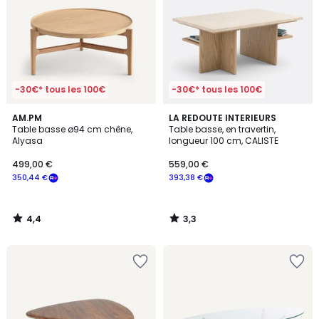
-30€* tous les 100€
-30€* tous les 100€
4,4
3,3
AM.PM
LA REDOUTE INTERIEURS
/ 5
/ 5
Table basse ø94 cm chêne,
Table basse, en travertin,
Alyasa
longueur 100 cm, CALISTE
499,00 €
559,00 €
350,44 €
393,38 €
4,4
3,3
/
/
5
5