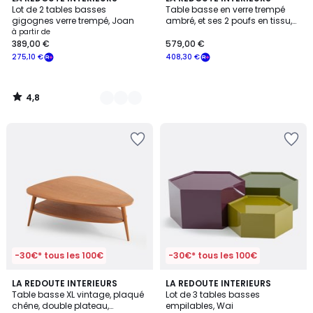
/ 5
Lot de 2 tables basses
Table basse en verre trempé
Couleurs
gigognes verre trempé, Joan
ambré, et ses 2 poufs en tissu,
DELLA
à partir de
389,00 €
579,00 €
275,10 €
408,30 €
4,8
/
5
-30€* tous les 100€
-30€* tous les 100€
5
LA REDOUTE INTERIEURS
LA REDOUTE INTERIEURS
/
Table basse XL vintage, plaqué
Lot de 3 tables basses
5
chêne, double plateau,
empilables, Wai