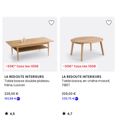
-30€* tous les 100€
-30€* tous les 100€
4,5
4,7
LA REDOUTE INTERIEURS
LA REDOUTE INTERIEURS
/ 5
/ 5
Table basse double plateau
Table basse, en chêne massif,
frêne, Lussan
TIBET
229,00 €
329,00 €
160,98 €
230,75 €
4,5
4,7
/
/