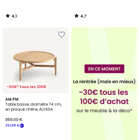
4,1
4,7
/
/
5
5
-30€* tous les 100€
4,8
AM.PM
/ 5
Table basse, diamètre 74 cm,
en plaqué chêne, ALYASA
359,00 €
251,98 €