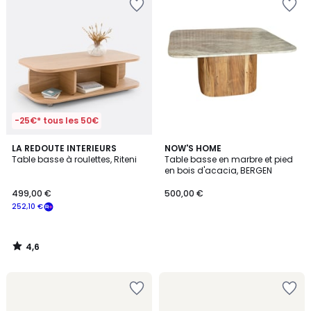
-25€* tous les 50€
4,6
LA REDOUTE INTERIEURS
NOW'S HOME
/ 5
Table basse à roulettes, Riteni
Table basse en marbre et pied
en bois d'acacia, BERGEN
499,00 €
500,00 €
252,10 €
4,6
/
5