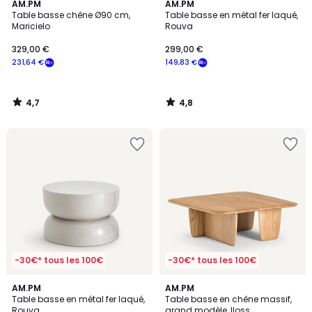
4,7
4,8
AM.PM
AM.PM
/ 5
/ 5
Table basse chêne Ø90 cm,
Table basse en métal fer laqué,
Maricielo
Rouva
329,00 €
299,00 €
231,64 €
149,83 €
4,7
4,8
/
/
5
5
-30€* tous les 100€
-30€* tous les 100€
4,8
4,4
AM.PM
AM.PM
/ 5
/ 5
Table basse en métal fer laqué,
Table basse en chêne massif,
Rouva
grand modèle, Iloss