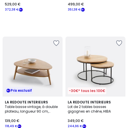
529,00 €
499,00 €
€
372,38 €
351,38 €
souscrivez
à
notre
programme
pour
payer
à
la
place
372,38
€.
Prix exclusif
-30€* tous les 100€
4,1
4,7
LA REDOUTE INTERIEURS
LA REDOUTE INTERIEURS
/ 5
/ 5
Table basse vintage, à double
Lot de 2 tables basses
plateau, longueur 90 cm,
gigognes en chêne, HIBA
QUILDA
139,00 €
349,00 €
118,49 €
244,96 €