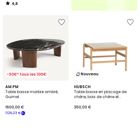
4,8
/
5
Nouveau
-30€* tous les 100€
AM.PM
HUBSCH
Table basse marbre ambré,
Table basse en placage de
Guimel
chêne, bois de chêne et
carreaux TILE.
1600,00 €
350,00 €
1126,23 €