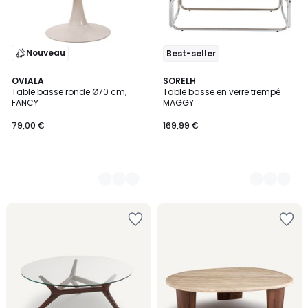
Nouveau
Best-seller
3
OVIALA
2
SORELH
Table basse ronde Ø70 cm,
Table basse en verre trempé
Couleurs
Couleurs
FANCY
MAGGY
79,00 €
169,99 €