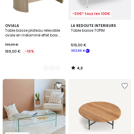
-30€* tous les 100€
4,3
3
OVIALA
LA REDOUTE INTERIEURS
/ 5
Table basse plateau relevable
Table basse TOPIM
Couleurs
ovale en mélaminé effet bois
120x60 cm, GABY
199,00 €
519,00 €
363,96 €
169,00 €
-15%
4,3
/
5