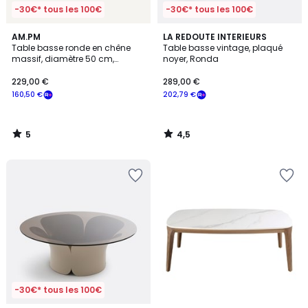
-30€* tous les 100€
-30€* tous les 100€
5
4,5
AM.PM
LA REDOUTE INTERIEURS
/
/ 5
Table basse ronde en chêne
Table basse vintage, plaqué
5
massif, diamètre 50 cm,
noyer, Ronda
MARICIELO
229,00 €
289,00 €
160,50 €
202,79 €
5
4,5
/
/
5
5
-30€* tous les 100€