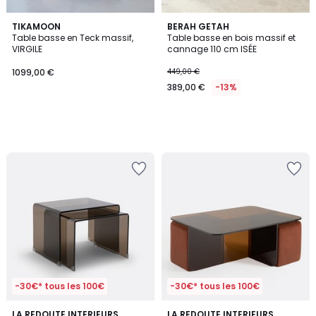
TIKAMOON
BERAH GETAH
Table basse en Teck massif,
Table basse en bois massif et
VIRGILE
cannage 110 cm ISÉE
1099,00 €
449,00 €
389,00 €
-13%
-30€* tous les 100€
-30€* tous les 100€
4,8
2
LA REDOUTE INTERIEURS
LA REDOUTE INTERIEURS