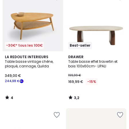
-30€* tous les 100€
Best-seller
4
3,2
LA REDOUTE INTERIEURS
DRAWER
/
/ 5
Table basse vintage chêne,
Table basse effet travertin et
5
plaqué, cannage, Quilda
bois 100x60cm- LIPALI
349,00 €
199,99 €
244,98 €
169,99 €
-15%
4
3,2
/
/
5
5