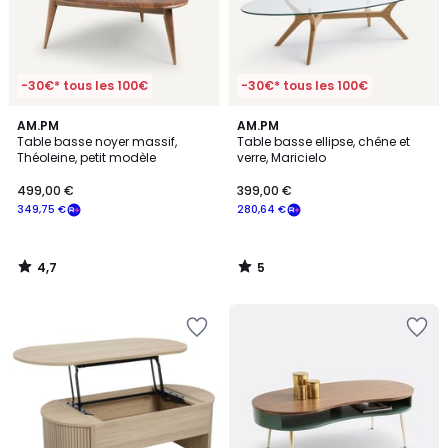
-30€* tous les 100€
-30€* tous les 100€
4,7
5
AM.PM
AM.PM
/ 5
/
Table basse noyer massif,
Table basse ellipse, chêne et
5
Théoleine, petit modèle
verre, Maricielo
499,00 €
399,00 €
349,75 €
280,64 €
4,7
5
/
/
5
5