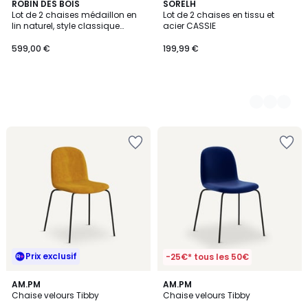
ROBIN DES BOIS
2
SORELH
Lot de 2 chaises médaillon en
Lot de 2 chaises en tissu et
Couleurs
lin naturel, style classique
acier CASSIE
MEDAILLON
599,00 €
199,99 €
Prix exclusif
-25€* tous les 50€
4,5
4,5
6
AM.PM
AM.PM
/ 5
/ 5
Chaise velours Tibby
Chaise velours Tibby
Couleurs