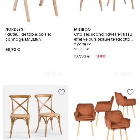
2
NORDLYS
7
MILIBOO
Fauteuil de table, bois et
Chaises scandinaves en tissu
Couleurs
Couleurs
cannage, MADEIRA
effet velours texturé terracotta et
bois clair massif (lot de 2) HOLO
à partir de
99,90 €
299,99 €
197,99 €
-34%