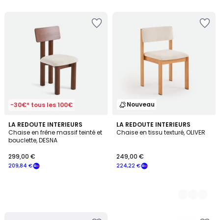
5
Nouveau
-30€* tous les 100€
LA REDOUTE INTERIEURS
2
LA REDOUTE INTERIEURS
Chaise en frêne massif teinté et
Chaise en tissu texturé, OLIVER
Couleurs
bouclette, DESNA
299,00 €
249,00 €
209,84 €
224,22 €