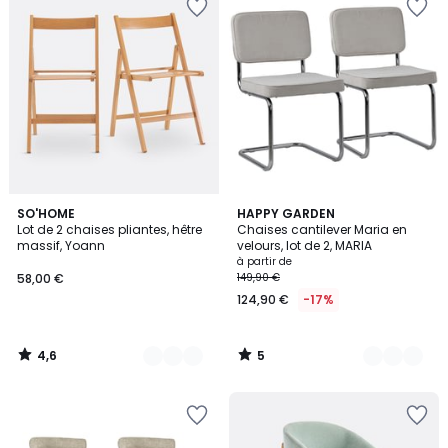
4,6
5
2
SO'HOME
4
HAPPY GARDEN
/ 5
/
Lot de 2 chaises pliantes, hêtre
Chaises cantilever Maria en
Couleurs
Couleurs
5
massif, Yoann
velours, lot de 2, MARIA
à partir de
58,00 €
149,90 €
124,90 €
-17%
4,6
5
/
/
5
5