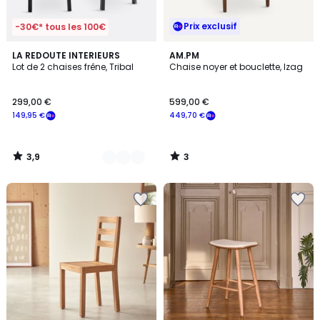
Prix exclusif
-30€* tous les 100€
3,9
3
2
LA REDOUTE INTERIEURS
AM.PM
/ 5
/
Lot de 2 chaises frêne, Tribal
Chaise noyer et bouclette, Izag
Couleurs
5
299,00 €
599,00 €
149,95 €
449,70 €
3,9
3
/
/
5
5