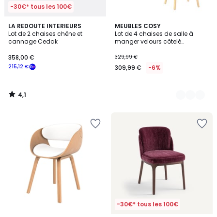
-30€* tous les 100€
4,1
LA REDOUTE INTERIEURS
10
MEUBLES COSY
/ 5
Lot de 2 chaises chêne et
Lot de 4 chaises de salle à
Couleurs
cannage Cedak
manger velours côtelé
scandinave, ELIA
358,00 €
329,99 €
215,12 €
309,99 €
-6%
4,1
/
5
-30€* tous les 100€