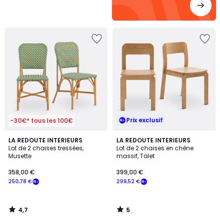
Prix exclusif
-30€* tous les 100€
4,7
5
LA REDOUTE INTERIEURS
LA REDOUTE INTERIEURS
/ 5
/
Lot de 2 chaises tressées,
Lot de 2 chaises en chêne
5
Musette
massif, Talet
358,00 €
399,00 €
250,78 €
299,52 €
4,7
5
/
/