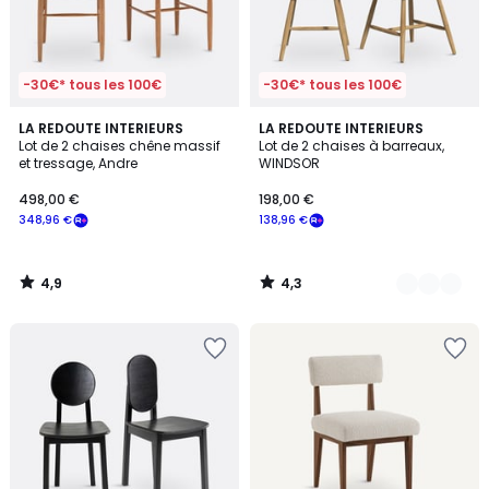
-30€* tous les 100€
-30€* tous les 100€
4,9
4,3
LA REDOUTE INTERIEURS
4
LA REDOUTE INTERIEURS
/ 5
/ 5
Lot de 2 chaises chêne massif
Lot de 2 chaises à barreaux,
Couleurs
et tressage, Andre
WINDSOR
498,00 €
198,00 €
348,96 €
138,96 €
4,9
4,3
/
/
5
5