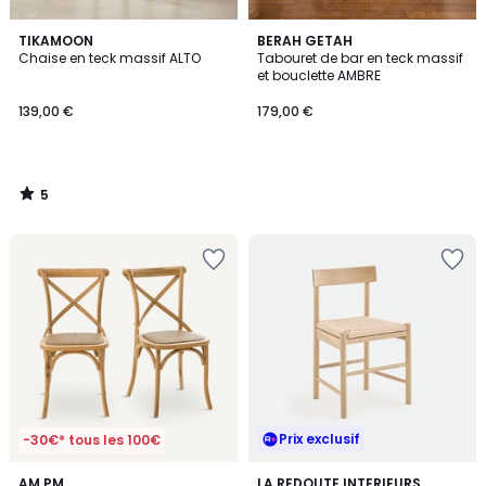
5
TIKAMOON
BERAH GETAH
/
Chaise en teck massif ALTO
Tabouret de bar en teck massif
5
et bouclette AMBRE
139,00 €
179,00 €
5
/
5
Prix exclusif
-30€* tous les 100€
4,2
2
AM.PM
LA REDOUTE INTERIEURS