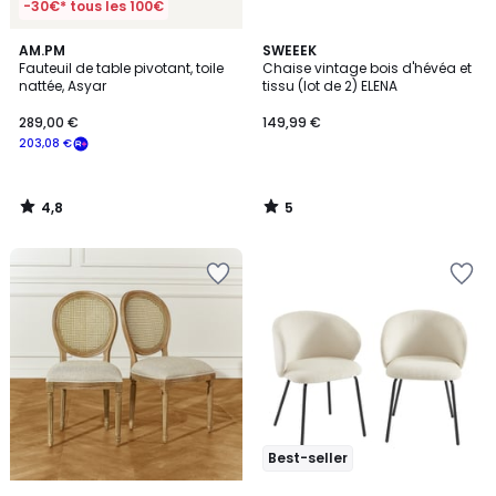
-30€* tous les 100€
4,8
5
AM.PM
SWEEEK
/ 5
/
Fauteuil de table pivotant, toile
Chaise vintage bois d'hévéa et
5
nattée, Asyar
tissu (lot de 2) ELENA
289,00 €
149,99 €
203,08 €
4,8
5
/
/
5
5
Best-seller