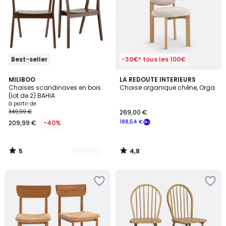
Best-seller
-30€* tous les 100€
5
4,8
2
MILIBOO
LA REDOUTE INTERIEURS
/
/ 5
Chaises scandinaves en bois
Chaise organique chêne, Orga
Couleurs
5
(lot de 2) BAHIA
à partir de
349,99 €
269,00 €
188,54 €
209,99 €
-40%
5
4,8
/
/
5
5