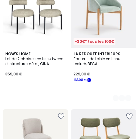
-30€* tous les 100€
NOW'S HOME
2
LA REDOUTE INTERIEURS
Lot de 2 chaises en tissu tweed
Fauteuil de table en tissu
Couleurs
et structure métal, GINA
texturé, BECA
359,00 €
229,00 €
161,08 €