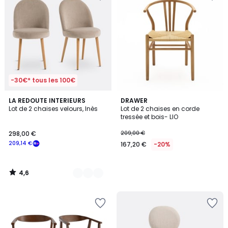
-30€* tous les 100€
4,6
3
LA REDOUTE INTERIEURS
DRAWER
/ 5
Lot de 2 chaises velours, Inès
Lot de 2 chaises en corde
Couleurs
tressée et bois- LIO
298,00 €
209,00 €
209,14 €
167,20 €
-20%
4,6
/
5