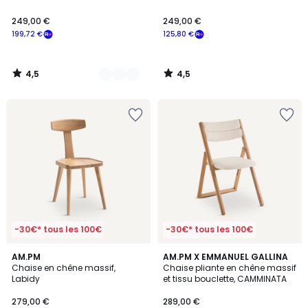
249,00 €
249,00 €
199,72 €
125,80 €
4,5
4,5
/
/
5
5
-30€* tous les 100€
-30€* tous les 100€
4,8
5
2
AM.PM
AM.PM X EMMANUEL GALLINA
/ 5
/
Chaise en chêne massif,
Chaise pliante en chêne massif
Couleurs
5
Labidy
et tissu bouclette, CAMMINATA
279,00 €
289,00 €