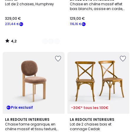
/ 5
Lot de 2 chaises, Humphrey
Chaise en chêne massif effet
Couleurs
bois blanchi, assise en corde,
TAGA
329,00 €
129,00 €
231,44 €
116,16 €
4,2
/
5
Prix exclusif
-30€* tous les 100€
4,2
LA REDOUTE INTERIEURS
LA REDOUTE INTERIEURS
/ 5
Chaise forme organique, en
Lot de 2 chaises bois et
chêne massif et tissu texturé,
cannage Cedak