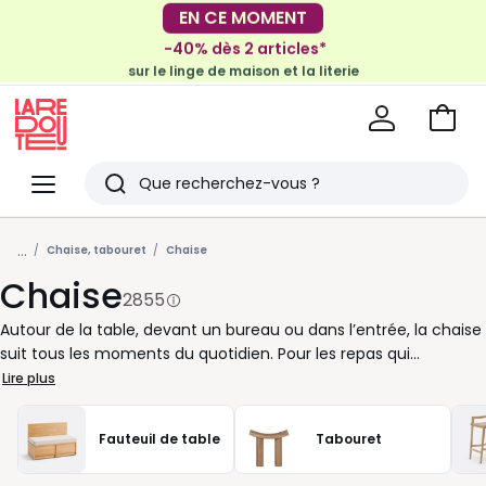
-40% dès 2 articles*
EN CE MOMENT
sur le linge de maison et la literie
-30€ tous les 100€*
sur le meuble & la déco
Voir
mon
La
panie
Redoute
Menu
Rechercher
Derniers
...
articles
Chaise, tabouret
Chaise
Chaise
vus
2855
Autour de la table, devant un bureau ou dans l’entrée, la chaise
suit tous les moments du quotidien. Pour les repas qui
s’éternisent, les devoirs du soir ou une pause café, elle doit être
Lire plus
aussi agréable à regarder qu’à utiliser. Bois clair pour une
ambiance douce, métal noir pour une ligne plus graphique,
Fauteuil de table
Tabouret
cannage, velours, tissu bouclette ou plastique facile à vivre : à
vous de choisir selon la pièce et vos habitudes. Une chaise avec