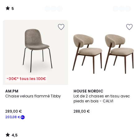
5
/
5
-30€* tous les 100€
4,5
AM.PM
HOUSE NORDIC
/ 5
Chaise velours flammé Tibby
Lot de 2 chaises en tissu avec
pieds en bois - CALVI
289,00 €
288,00 €
203,08 €
4,5
/