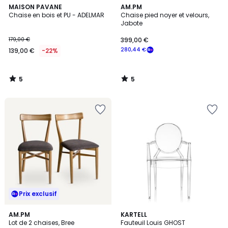
5
5
MAISON PAVANE
AM.PM
/
/
Chaise en bois et PU - ADELMAR
Chaise pied noyer et velours,
5
5
Jabote
179,00 €
399,00 €
280,44 €
139,00 €
-22%
5
5
/
/
5
5
Prix exclusif
4,5
1
2
AM.PM
7
KARTELL
/ 5
/
Lot de 2 chaises, Bree
Fauteuil Louis GHOST
Couleurs
Couleurs