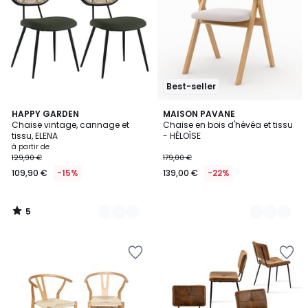
Best-seller
5
4
HAPPY GARDEN
3
MAISON PAVANE
/
Chaise vintage, cannage et
Chaise en bois d'hévéa et tissu
Couleurs
Couleurs
5
tissu, ELENA
- HÉLOÏSE
à partir de
129,90 €
179,00 €
109,90 €
-15%
139,00 €
-22%
5
/
5