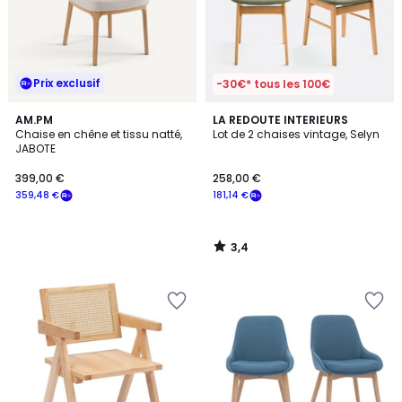
Prix exclusif
-30€* tous les 100€
3,4
AM.PM
LA REDOUTE INTERIEURS
/ 5
Chaise en chêne et tissu natté,
Lot de 2 chaises vintage, Selyn
JABOTE
399,00 €
258,00 €
359,48 €
181,14 €
3,4
/
5