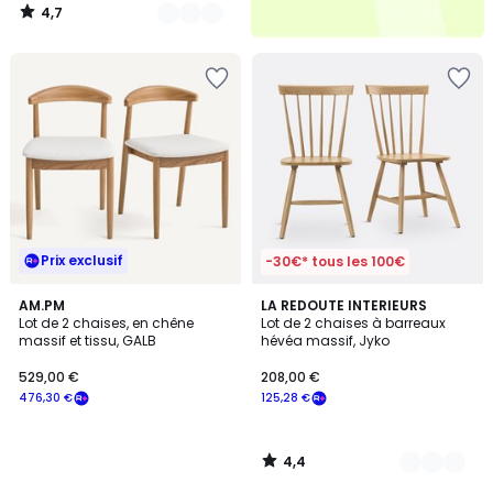
4,7
/
5
Prix exclusif
-30€* tous les 100€
4,4
AM.PM
3
LA REDOUTE INTERIEURS
/ 5
Lot de 2 chaises, en chêne
Lot de 2 chaises à barreaux
Couleurs
massif et tissu, GALB
hévéa massif, Jyko
529,00 €
208,00 €
476,30 €
125,28 €
4,4
/
5