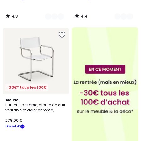
4,3
4,4
/
/
5
5
-30€* tous les 100€
4,7
3
AM.PM
/ 5
Fauteuil de table, croûte de cuir
Couleurs
véritable et acier chromé,
WINSET
279,00 €
195,54 €