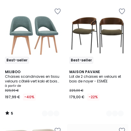
5
5
Best-seller
Best-seller
5
6
MILIBOO
3
MAISON PAVANE
/
Chaises scandinaves en tissu
Lot de 2 chaises en velours et
Couleurs
Couleurs
5
velours côtelé vert kaki et bois
bois de noyer - ESMÉE
clair (lot de 2) COSETTE
à partir de
329,99 €
229,00 €
197,99 €
-40%
179,00 €
-22%
5
/
5