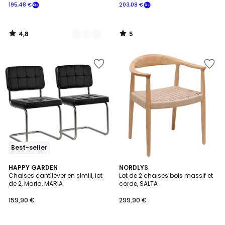
195,48 €
203,08 €
4,8
5
/
/
5
5
Best-seller
5
3
HAPPY GARDEN
2
NORDLYS
/
Chaises cantilever en simili, lot
Lot de 2 chaises bois massif et
Couleurs
Couleurs
5
de 2, Maria, MARIA
corde, SALTA
159,90 €
299,90 €