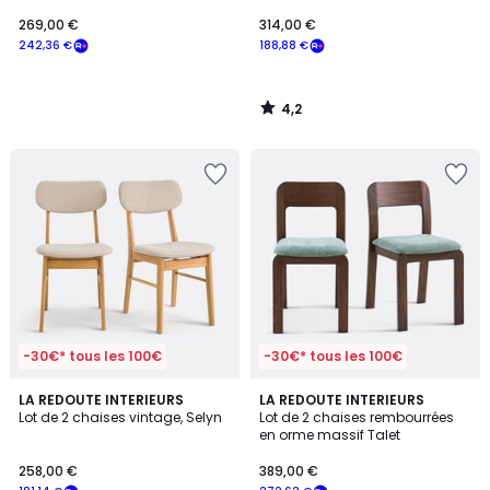
ORGA
269,00 €
314,00 €
242,36 €
188,88 €
4,2
/
5
-30€* tous les 100€
-30€* tous les 100€
3
5
LA REDOUTE INTERIEURS
LA REDOUTE INTERIEURS
/
/
Lot de 2 chaises vintage, Selyn
Lot de 2 chaises rembourrées
5
5
en orme massif Talet
258,00 €
389,00 €