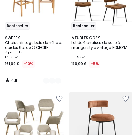
Best-seller
Best-seller
4,5
6
SWEEEK
MEUBLES COSY
/ 5
Chaise vintage bois de hêtre et
Lot de 4 chaises de salle à
Couleurs
cordes (lot de 2) CECILE
manger style vintage, POMONA
à partir de
179,99 €
199,99 €
161,99 €
-10%
189,99 €
-5%
4,5
/
5