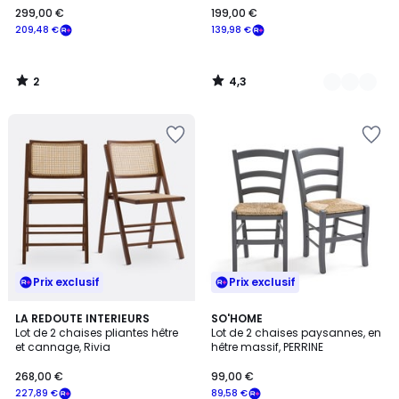
299,00 €
199,00 €
€
209,48 €
139,98 €
souscrivez
à
notre
2
4,3
programme
/
/
5
5
pour
payer
à
la
place
209,48
€.
Prix exclusif
Prix exclusif
4,3
4,4
2
LA REDOUTE INTERIEURS
5
SO'HOME
/ 5
/ 5
Lot de 2 chaises pliantes hêtre
Lot de 2 chaises paysannes, en
Couleurs
Couleurs
et cannage, Rivia
hêtre massif, PERRINE
268,00 €
99,00 €
227,89 €
89,58 €