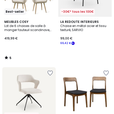
Best-seller
-30€* tous les 100€
5
MEUBLES COSY
LA REDOUTE INTERIEURS
/
Lot de 6 chaises de salle à
Chaise en métal acier et tissu
5
manger fauteuil scandinave,
texturé, SARVIO
CROMWELL
419,99 €
99,00 €
69,42 €
5
/
5