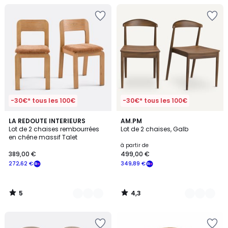
-30€* tous les 100€
-30€* tous les 100€
5
4,3
2
LA REDOUTE INTERIEURS
2
AM.PM
/
/ 5
Lot de 2 chaises rembourrées
Lot de 2 chaises, Galb
Couleurs
Couleurs
5
en chêne massif Talet
à partir de
389,00 €
499,00 €
272,62 €
349,89 €
5
4,3
/
/
5
5