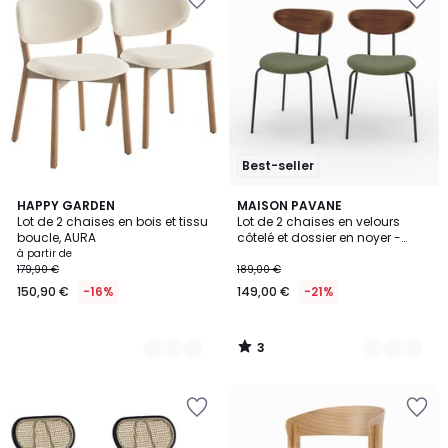
Best-seller
3
2
HAPPY GARDEN
2
MAISON PAVANE
/
Lot de 2 chaises en bois et tissu
Lot de 2 chaises en velours
Couleurs
Couleurs
5
boucle, AURA
côtelé et dossier en noyer -
JADE
à partir de
179,90 €
189,00 €
150,90 €
-16%
149,00 €
-21%
3
/
5