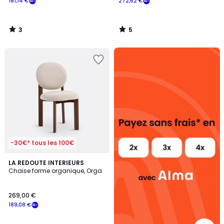
181,14 €
272,62 €
3
5
/
/
5
5
Alma
payez
sans
frais
-30€* tous les 100€
LA REDOUTE INTERIEURS
Chaise forme organique, Orga
269,00 €
189,08 €