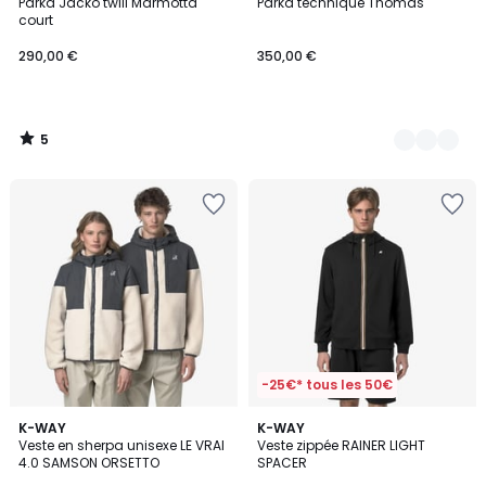
/
Parka Jacko twill Marmotta
Parka technique Thomas
Couleurs
5
court
290,00 €
350,00 €
5
/
5
-25€* tous les 50€
2
K-WAY
2
K-WAY
Veste en sherpa unisexe LE VRAI
Veste zippée RAINER LIGHT
Couleurs
Couleurs
4.0 SAMSON ORSETTO
SPACER