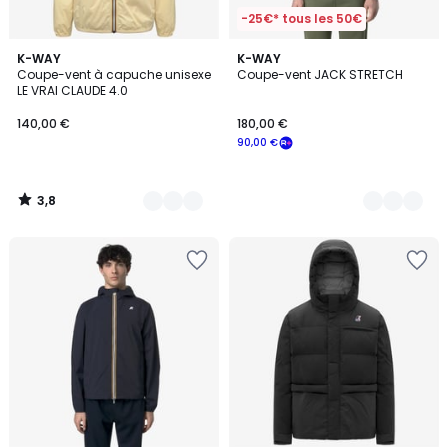
-25€* tous les 50€
3,8
11
K-WAY
2
K-WAY
/ 5
Coupe-vent à capuche unisexe
Coupe-vent JACK STRETCH
Couleurs
Couleurs
LE VRAI CLAUDE 4.0
140,00 €
180,00 €
90,00 €
3,8
/
5