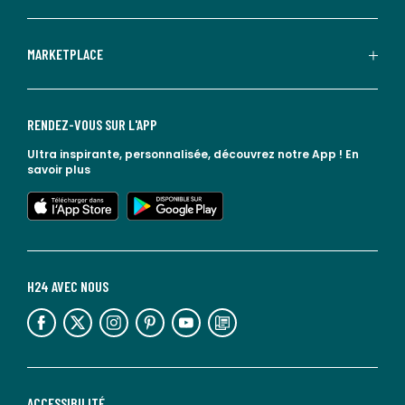
MARKETPLACE
RENDEZ-VOUS SUR L'APP
Ultra inspirante, personnalisée, découvrez notre App !
En
savoir plus
lien vers l'app store
lien vers google play
H24 AVEC NOUS
lien vers l'espace réseaux sociaux
lien vers l'espace réseaux sociaux
lien vers l'espace réseaux sociaux
lien vers l'espace réseaux sociaux
lien vers l'espace réseaux sociaux
lien vers le blog la redoute
ACCESSIBILITÉ