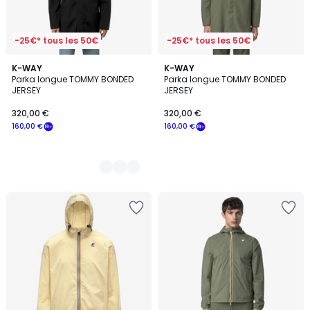
-25€* tous les 50€
-25€* tous les 50€
2
K-WAY
K-WAY
Parka longue TOMMY BONDED
Parka longue TOMMY BONDED
Couleurs
JERSEY
JERSEY
320,00
320,00 €
320,00 €
€
160,00 €
160,00 €
souscrivez
à
notre
programme
pour
payer
à
la
place
160,00
€.