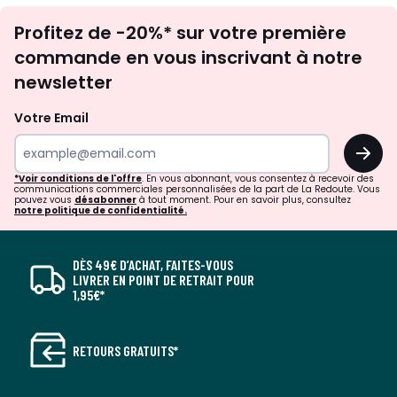
Inscription
Profitez de -20%* sur votre première
newsletter
commande en vous inscrivant à notre
newsletter
Votre Email
OK
*Voir conditions de l'offre
. En vous abonnant, vous consentez à recevoir des
communications commerciales personnalisées de la part de La Redoute. Vous
pouvez vous
désabonner
à tout moment. Pour en savoir plus, consultez
notre politique de confidentialité.
DÈS 49€ D’ACHAT, FAITES-VOUS
LIVRER EN POINT DE RETRAIT POUR
1,95€*
RETOURS GRATUITS*