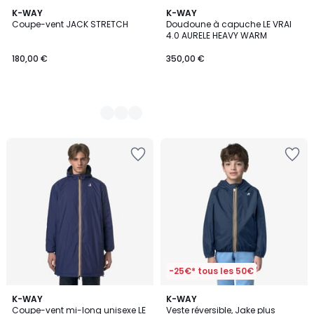
2
K-WAY
K-WAY
Coupe-vent JACK STRETCH
Doudoune à capuche LE VRAI
Couleurs
4.0 AURELE HEAVY WARM
180,00 €
350,00 €
-25€* tous les 50€
K-WAY
K-WAY
Coupe-vent mi-long unisexe LE
Veste réversible, Jake plus