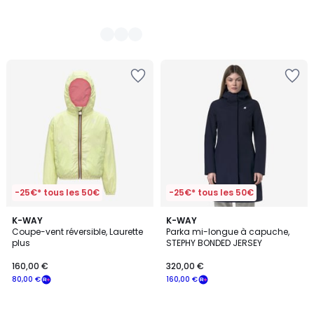
-25€* tous les 50€
-25€* tous les 50€
4
K-WAY
K-WAY
/
Coupe-vent réversible, Laurette
Parka mi-longue à capuche,
5
plus
STEPHY BONDED JERSEY
160,00 €
320,00 €
80,00 €
160,00 €