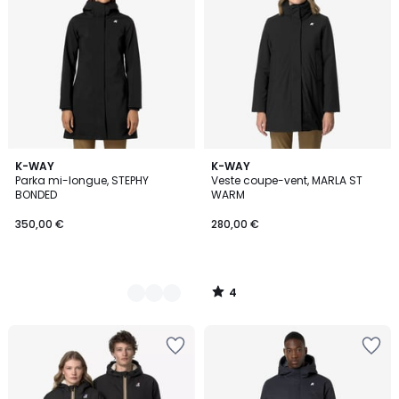
4
2
K-WAY
K-WAY
/
Parka mi-longue, STEPHY
Veste coupe-vent, MARLA ST
Couleurs
5
BONDED
WARM
350,00 €
280,00 €
4
/
5