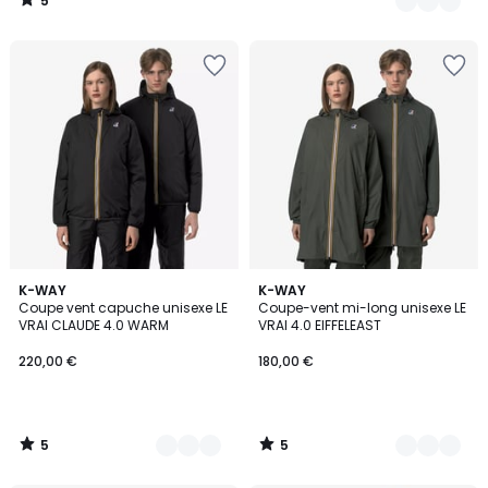
5
/
5
5
5
3
K-WAY
4
K-WAY
/
/
Coupe vent capuche unisexe LE
Coupe-vent mi-long unisexe LE
Couleurs
Couleurs
5
5
VRAI CLAUDE 4.0 WARM
VRAI 4.0 EIFFELEAST
220,00 €
180,00 €
5
5
/
/
5
5