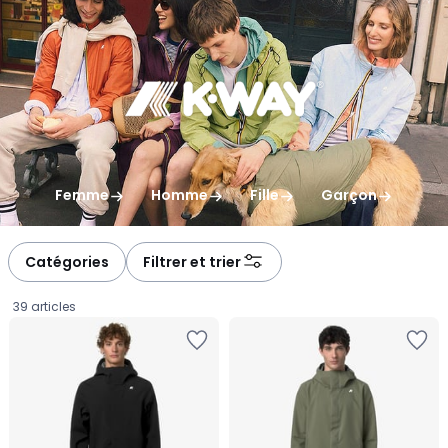
gauche
droite
Femme
Homme
Fille
Garçon
Catégories
Filtrer et trier
39 articles