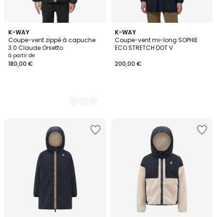
3
K-WAY
K-WAY
Coupe-vent zippé à capuche
Coupe-vent mi-long SOPHIE
Couleurs
3.0 Claude Orsetto
ECO STRETCH DOT V
à partir de
180,00 €
200,00 €