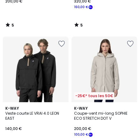
200,00 €
320,00 €
160,00 €
5
5
/
/
5
5
-25€* tous les 50€
5
2
K-WAY
K-WAY
/
Veste courte LE VRAI 4.0 LEON
Coupe-vent mi-long SOPHIE
Couleurs
5
EAST
ECO STRETCH DOT V
140,00 €
200,00 €
100,00 €