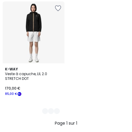
3
K-WAY
Veste à capuche, LIL 2.0
Couleurs
STRETCH DOT
170,00 €
85,00 €
Page 1 sur 1