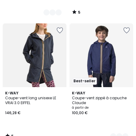
5
/
5
Best-seller
5
K-WAY
5
K-WAY
/
Coupe-vent long unisexe LE
Coupe-vent zippé à capuche
Couleurs
5
VRAI 3.0 EIFFEL
Claude
à partir de
146,28 €
100,00 €