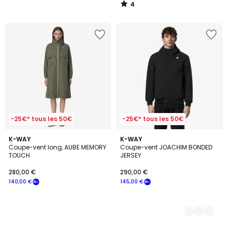
4
/
5
-25€* tous les 50€
-25€* tous les 50€
K-WAY
3
K-WAY
Coupe-vent long, AUBE MEMORY
Coupe-vent JOACHIM BONDED
Couleurs
TOUCH
JERSEY
280,00 €
290,00 €
140,00 €
145,00 €