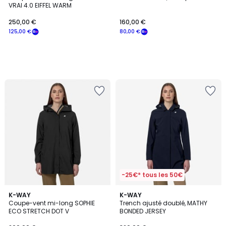
VRAI 4.0 EIFFEL WARM
250,00 €
160,00 €
125,00 €
80,00 €
-25€* tous les 50€
5
5
K-WAY
K-WAY
/
/
Coupe-vent mi-long SOPHIE
Trench ajusté doublé, MATHY
5
5
ECO STRETCH DOT V
BONDED JERSEY