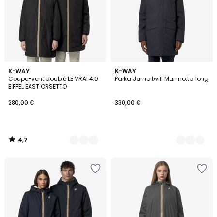
4,7
4
K-WAY
3
K-WAY
/ 5
Coupe-vent doublé LE VRAI 4.0
Parka Jarno twill Marmotta long
Couleurs
Couleurs
EIFFEL EAST ORSETTO
280,00 €
330,00 €
4,7
/
5