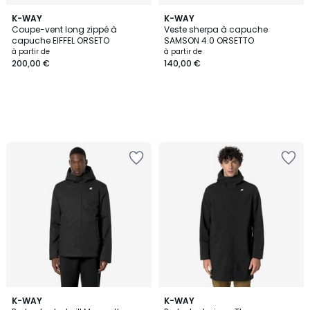
K-WAY
K-WAY
Coupe-vent long zippé à
Veste sherpa à capuche
capuche EIFFEL ORSETO
SAMSON 4.0 ORSETTO
à partir de
à partir de
200,00 €
140,00 €
5
K-WAY
3
K-WAY