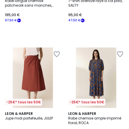
Robe longue chemise
T-shirt oversize rayé à col polo,
patchwork sans manches,
SALTY
RICHIE
195,00 €
95,00 €
97,50 €
47,50 €
-25€* tous les 50€
-25€* tous les 50€
LEON & HARPER
LEON & HARPER
Jupe midi portefeuille, JULEP
Robe chemise ample imprimé
floral, ROCA