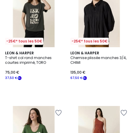
-25€* tous les 50€
-25€* tous les 50€
LEON & HARPER
LEON & HARPER
T-shirt col rond manches
Chemise plissée manches 3/4,
courtes imprimé, TORO
CHIMI
75,00
75,00 €
135,00 €
€
37,50 €
67,50 €
souscrivez
à
notre
programme
pour
payer
à
la
place