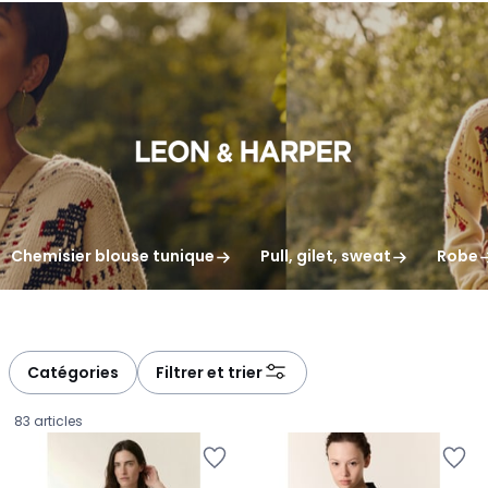
gauche
droite
Chemisier blouse tunique
Pull, gilet, sweat
Robe
Catégories
Filtrer et trier
83 articles