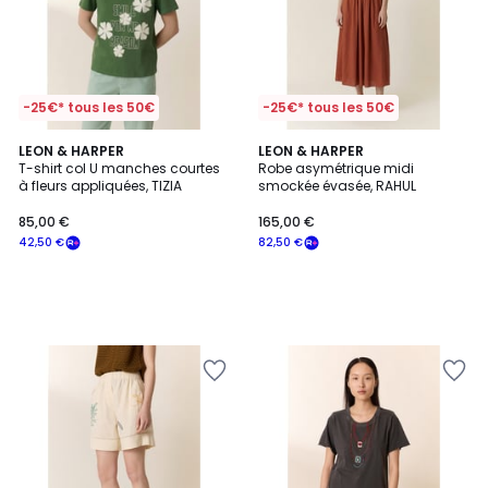
37,50
€.
-25€* tous les 50€
-25€* tous les 50€
LEON & HARPER
LEON & HARPER
T-shirt col U manches courtes
Robe asymétrique midi
à fleurs appliquées, TIZIA
smockée évasée, RAHUL
85,00 €
165,00 €
42,50 €
82,50 €