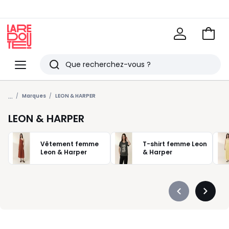
Voir
mon
La
panie
Redoute
Menu
Rechercher
Derniers
...
articles
Marques
LEON & HARPER
vus
LEON & HARPER
Vêtement femme
T-shirt femme Leon
Leon & Harper
& Harper
Précédent
Suivan
-
-
défiler
défiler
à
à