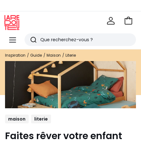
Voir
mon
La
panie
Redoute
Menu
Rechercher
Derniers
Inspiration
Guide
Maison
Literie
articles
vus
maison
literie
Faites rêver votre enfant