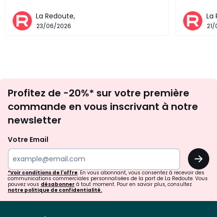
La Redoute,
La
23/06/2026
21
Inscription
Profitez de -20%* sur votre première
newsletter
commande en vous inscrivant à notre
newsletter
Votre Email
OK
*Voir conditions de l'offre
. En vous abonnant, vous consentez à recevoir des
communications commerciales personnalisées de la part de La Redoute. Vous
pouvez vous
désabonner
à tout moment. Pour en savoir plus, consultez
notre politique de confidentialité.